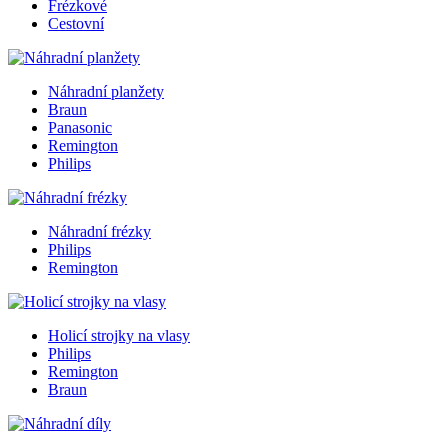
Frézkové
Cestovní
Náhradní planžety
Braun
Panasonic
Remington
Philips
Náhradní frézky
Philips
Remington
Holicí strojky na vlasy
Philips
Remington
Braun