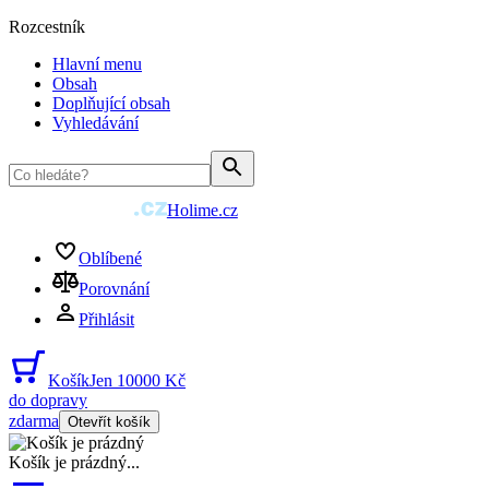
Rozcestník
Hlavní menu
Obsah
Doplňující obsah
Vyhledávání
Holime.cz
Oblíbené
Porovnání
Přihlásit
Košík
Jen 10000 Kč
do dopravy
zdarma
Otevřít košík
Košík je prázdný
...