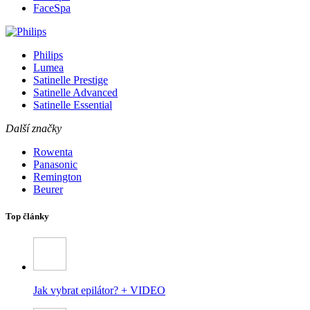
FaceSpa
Philips
Lumea
Satinelle Prestige
Satinelle Advanced
Satinelle Essential
Další značky
Rowenta
Panasonic
Remington
Beurer
Top články
Jak vybrat epilátor? + VIDEO