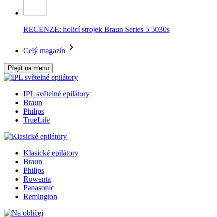
RECENZE: holicí strojek Braun Series 5 5030s
Celý magazín
Přejít na menu
IPL světelné epilátory
Braun
Philips
TrueLife
Klasické epilátory
Braun
Philips
Rowenta
Panasonic
Remington