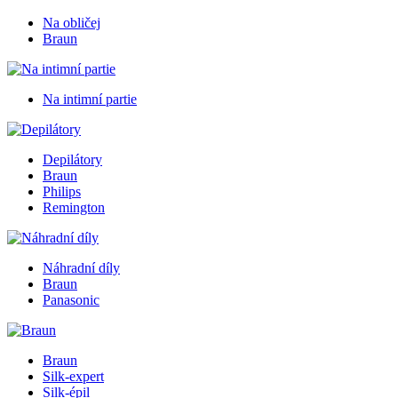
Na obličej
Braun
Na intimní partie
Depilátory
Braun
Philips
Remington
Náhradní díly
Braun
Panasonic
Braun
Silk-expert
Silk-épil