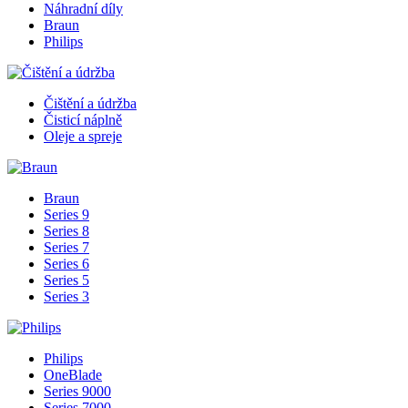
Náhradní díly
Braun
Philips
Čištění a údržba
Čisticí náplně
Oleje a spreje
Braun
Series 9
Series 8
Series 7
Series 6
Series 5
Series 3
Philips
OneBlade
Series 9000
Series 7000