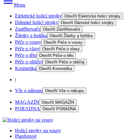
Menu
Elektrické holicí strojky
Otevřít
Elektrické holicí strojky
Dámské holicí strojky
Otevřít
Dámské holicí strojky
Zastřihovače
Otevřít
Zastřihovače
Žiletky a holítka
Otevřít
Žiletky a holítka
Péče o vousy
Otevřít
Péče o vousy
Péče o vlasy
Otevřít
Péče o vlasy
Péče o tělo
Otevřít
Péče o tělo
Péče o obličej
Otevřít
Péče o obličej
Kosmetika
Otevřít
Kosmetika
|
Vše o nákupu
Otevřít
Vše o nákupu
MAGAZÍN
Otevřít
MAGAZÍN
PORADNA
Otevřít
PORADNA
Holicí strojky na vousy
Planžetové