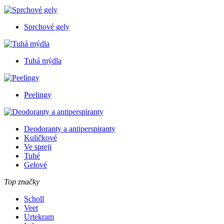
Sprchové gely
Tuhá mýdla
Peelingy
Deodoranty a antiperspiranty
Kuličkové
Ve spreji
Tuhé
Gelové
Top značky
Scholl
Veet
Urtekram