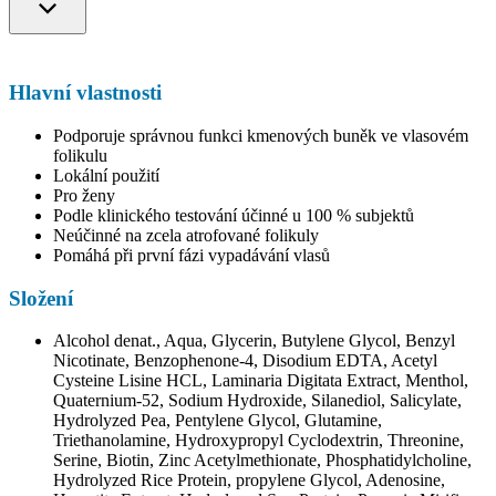
Hlavní vlastnosti
Podporuje správnou funkci kmenových buněk ve vlasovém
folikulu
Lokální použití
Pro ženy
Podle klinického testování účinné u 100 % subjektů
Neúčinné na zcela atrofované folikuly
Pomáhá při první fázi vypadávání vlasů
Složení
Alcohol denat., Aqua, Glycerin, Butylene Glycol, Benzyl
Nicotinate, Benzophenone-4, Disodium EDTA, Acetyl
Cysteine Lisine HCL, Laminaria Digitata Extract, Menthol,
Quaternium-52, Sodium Hydroxide, Silanediol, Salicylate,
Hydrolyzed Pea, Pentylene Glycol, Glutamine,
Triethanolamine, Hydroxypropyl Cyclodextrin, Threonine,
Serine, Biotin, Zinc Acetylmethionate, Phosphatidylcholine,
Hydrolyzed Rice Protein, propylene Glycol, Adenosine,