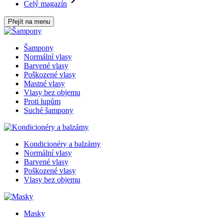
Celý magazín
Přejít na menu
Šampony
Normální vlasy
Barvené vlasy
Poškozené vlasy
Mastné vlasy
Vlasy bez objemu
Proti lupům
Suché šampony
Kondicionéry a balzámy
Normální vlasy
Barvené vlasy
Poškozené vlasy
Vlasy bez objemu
Masky