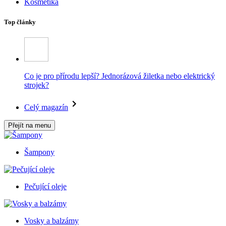
Kosmetika
Top články
Co je pro přírodu lepší? Jednorázová žiletka nebo elektrický
strojek?
Celý magazín
Přejít na menu
Šampony
Pečující oleje
Vosky a balzámy