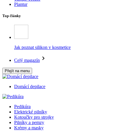
Plantur
Top články
Jak poznat silikon v kosmetice
Celý magazín
Přejít na menu
Domácí depilace
Pedikúra
Elektrické pilníky
Kotoučky pro strojky
Pilníky a pemzy
Krémy a masky