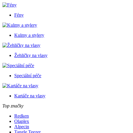
Fény
Kulmy a stylery
Žehličky na vlasy
Speciální péče
Kartáče na vlasy
Top značky
Redken
Olaplex
Alpecin
Tangle Teezer