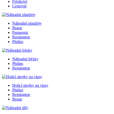
Frézkové
Cestovní
Náhradní planžety
Braun
Panasonic
Remington
Philips
Náhradní frézky
Philips
Remington
Holicí strojky na vlasy
Philips
Remington
Braun