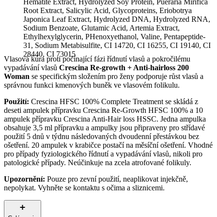
Hematite Extract, Hydrolyzed Soy Protein, Pueraria Mirifica
Root Extract, Salicylic Acid, Glycoproteins, Eriobotrya
Japonica Leaf Extract, Hydrolyzed DNA, Hydrolyzed RNA,
Sodium Benzoate, Glutamic Acid, Artemia Extract,
Ethylhexylglycerin, PHenoxyethanol, Valine, Pentapeptide-
31, Sodium Metabisulfite, CI 14720, CI 16255, CI 19140, CI
28440, CI 73015
Vlasová kúra proti počínající fázi řídnutí vlasů a pokročilému
vypadávání vlasů
Crescina Re-growth + Anti-hairloss 200
Woman
se specifickým složením pro ženy podporuje růst vlasů a
správnou funkci kmenových buněk ve vlasovém folikulu.
Použití:
Crescina HFSC 100% Complete Treatment se skládá z
deseti ampulek přípravku Crescina Re-Growth HFSC 100% a 10
ampulek přípravku Crescina Anti-Hair loss HSSC. Jedna ampulka
obsahuje 3,5 ml přípravku a ampulky jsou připraveny pro střídavé
použití 5 dnů v týdnu následovaných dvoudenní přestávkou bez
ošetření. 20 ampulek v krabičce postačí na měsíční ošetření. Vhodné
pro případy fyziologického řídnutí a vypadávání vlasů, nikoli pro
patologické případy. Neúčinkuje na zcela atrofované folikuly.
Upozornění:
Pouze pro zevní použití, neaplikovat injekčně,
nepolykat. Vyhněte se kontaktu s očima a sliznicemi.