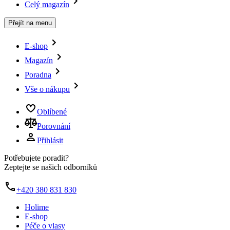
Celý magazín
Přejít na menu
E-shop
Magazín
Poradna
Vše o nákupu
Oblíbené
Porovnání
Přihlásit
Potřebujete poradit?
Zeptejte se našich odborníků
+420 380 831 830
Holime
E-shop
Péče o vlasy