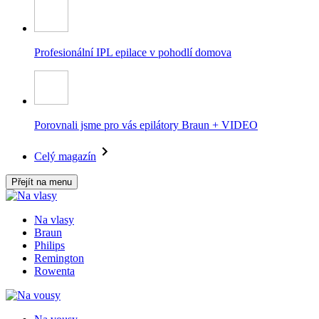
Profesionální IPL epilace v pohodlí domova
Porovnali jsme pro vás epilátory Braun + VIDEO
Celý magazín
Přejít na menu
Na vlasy
Braun
Philips
Remington
Rowenta