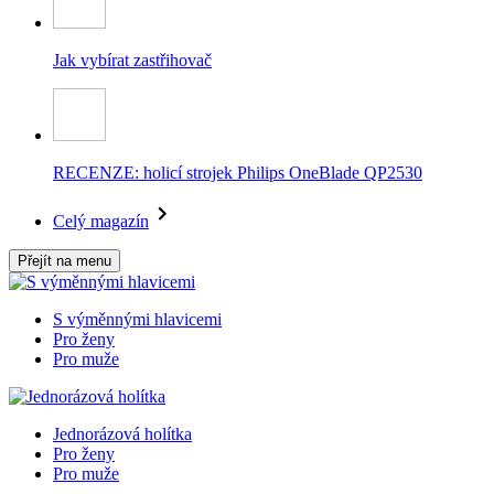
Jak vybírat zastřihovač
RECENZE: holicí strojek Philips OneBlade QP2530
Celý magazín
Přejít na menu
S výměnnými hlavicemi
Pro ženy
Pro muže
Jednorázová holítka
Pro ženy
Pro muže