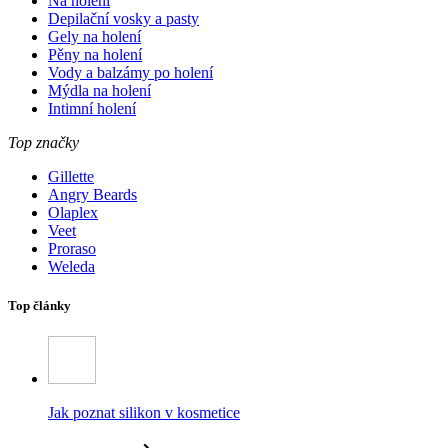
Na holení
Depilační vosky a pasty
Gely na holení
Pěny na holení
Vody a balzámy po holení
Mýdla na holení
Intimní holení
Top značky
Gillette
Angry Beards
Olaplex
Veet
Proraso
Weleda
Top články
Jak poznat silikon v kosmetice