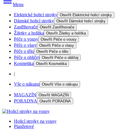
Menu
Elektrické holicí strojky
Otevřít
Elektrické holicí strojky
Dámské holicí strojky
Otevřít
Dámské holicí strojky
Zastřihovače
Otevřít
Zastřihovače
Žiletky a holítka
Otevřít
Žiletky a holítka
Péče o vousy
Otevřít
Péče o vousy
Péče o vlasy
Otevřít
Péče o vlasy
Péče o tělo
Otevřít
Péče o tělo
Péče o obličej
Otevřít
Péče o obličej
Kosmetika
Otevřít
Kosmetika
|
Vše o nákupu
Otevřít
Vše o nákupu
MAGAZÍN
Otevřít
MAGAZÍN
PORADNA
Otevřít
PORADNA
Holicí strojky na vousy
Planžetové