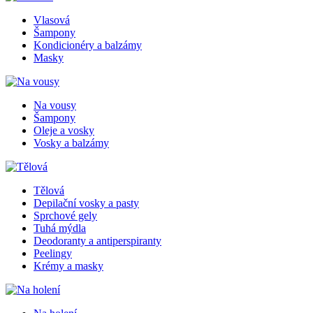
Vlasová
Šampony
Kondicionéry a balzámy
Masky
Na vousy
Šampony
Oleje a vosky
Vosky a balzámy
Tělová
Depilační vosky a pasty
Sprchové gely
Tuhá mýdla
Deodoranty a antiperspiranty
Peelingy
Krémy a masky