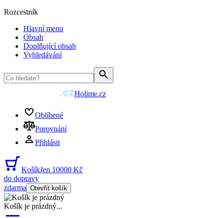
Rozcestník
Hlavní menu
Obsah
Doplňující obsah
Vyhledávání
Holime.cz
Oblíbené
Porovnání
Přihlásit
Košík
Jen 10000 Kč
do dopravy
zdarma
Otevřít košík
Košík je prázdný
...