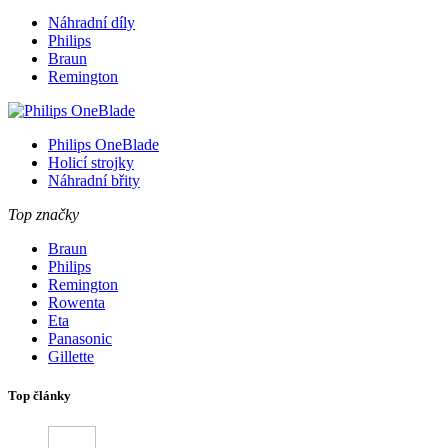
Náhradní díly
Philips
Braun
Remington
Philips OneBlade
Holicí strojky
Náhradní břity
Top značky
Braun
Philips
Remington
Rowenta
Eta
Panasonic
Gillette
Top články