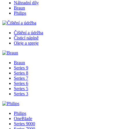
Náhradní díly
Braun
Philips
Čištění a údržba
Čisticí náplně
Oleje a spreje
Braun
Series 9
Series 8
Series 7
Series 6
Series 5
Series 3
Philips
OneBlade
Series 9000
Series 7000