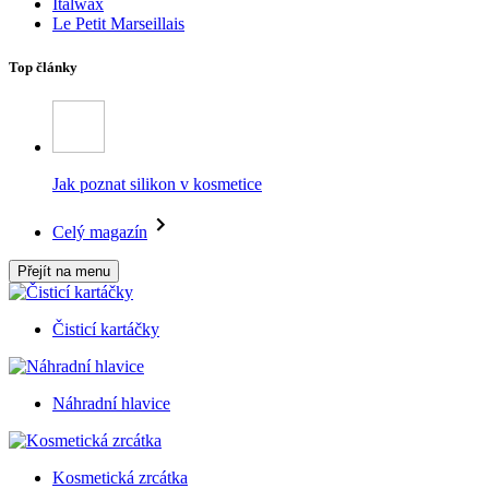
Italwax
Le Petit Marseillais
Top články
Jak poznat silikon v kosmetice
Celý magazín
Přejít na menu
Čisticí kartáčky
Náhradní hlavice
Kosmetická zrcátka