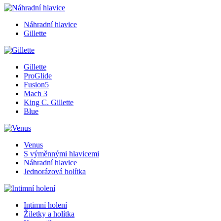
Náhradní hlavice
Gillette
Gillette
ProGlide
Fusion5
Mach 3
King C. Gillette
Blue
Venus
S výměnnými hlavicemi
Náhradní hlavice
Jednorázová holítka
Intimní holení
Žiletky a holítka