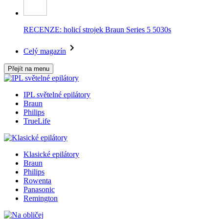
RECENZE: holicí strojek Braun Series 5 5030s
Celý magazín
Přejít na menu
IPL světelné epilátory
Braun
Philips
TrueLife
Klasické epilátory
Braun
Philips
Rowenta
Panasonic
Remington