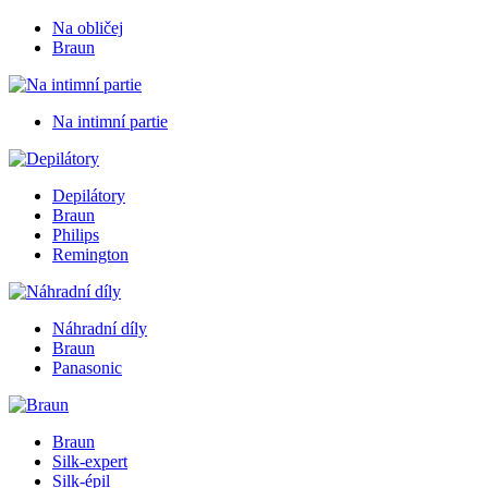
Na obličej
Braun
Na intimní partie
Depilátory
Braun
Philips
Remington
Náhradní díly
Braun
Panasonic
Braun
Silk-expert
Silk-épil