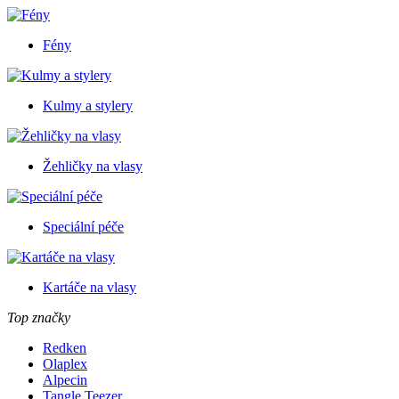
Fény
Kulmy a stylery
Žehličky na vlasy
Speciální péče
Kartáče na vlasy
Top značky
Redken
Olaplex
Alpecin
Tangle Teezer