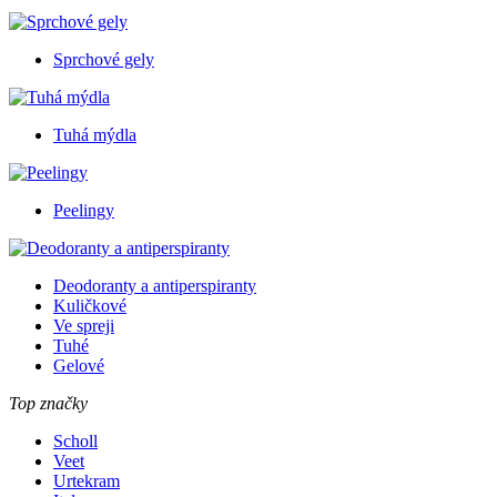
Sprchové gely
Tuhá mýdla
Peelingy
Deodoranty a antiperspiranty
Kuličkové
Ve spreji
Tuhé
Gelové
Top značky
Scholl
Veet
Urtekram