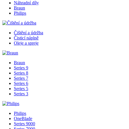
Náhradní díly
Braun
Philips
Čištění a údržba
Čisticí náplně
Oleje a spreje
Braun
Series 9
Series 8
Series 7
Series 6
Series 5
Series 3
Philips
OneBlade
Series 9000
Series 7000