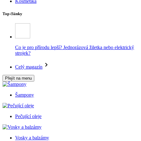
Kosmetika
Top články
Co je pro přírodu lepší? Jednorázová žiletka nebo elektrický
strojek?
Celý magazín
Přejít na menu
Šampony
Pečující oleje
Vosky a balzámy