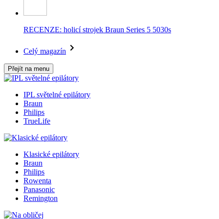
RECENZE: holicí strojek Braun Series 5 5030s
Celý magazín
Přejít na menu
IPL světelné epilátory
Braun
Philips
TrueLife
Klasické epilátory
Braun
Philips
Rowenta
Panasonic
Remington