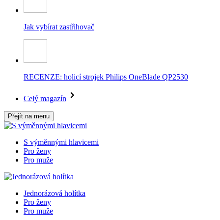
Jak vybírat zastřihovač
RECENZE: holicí strojek Philips OneBlade QP2530
Celý magazín
Přejít na menu
S výměnnými hlavicemi
Pro ženy
Pro muže
Jednorázová holítka
Pro ženy
Pro muže