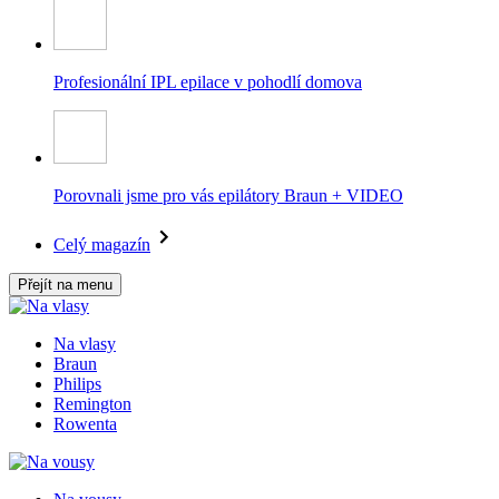
Profesionální IPL epilace v pohodlí domova
Porovnali jsme pro vás epilátory Braun + VIDEO
Celý magazín
Přejít na menu
Na vlasy
Braun
Philips
Remington
Rowenta