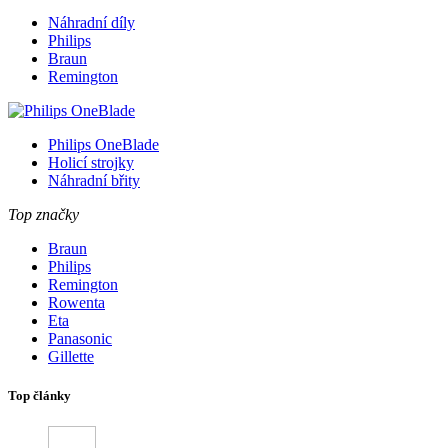
Náhradní díly
Philips
Braun
Remington
Philips OneBlade
Holicí strojky
Náhradní břity
Top značky
Braun
Philips
Remington
Rowenta
Eta
Panasonic
Gillette
Top články