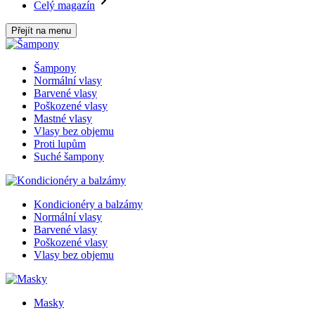
Celý magazín
Přejít na menu
Šampony
Normální vlasy
Barvené vlasy
Poškozené vlasy
Mastné vlasy
Vlasy bez objemu
Proti lupům
Suché šampony
Kondicionéry a balzámy
Normální vlasy
Barvené vlasy
Poškozené vlasy
Vlasy bez objemu
Masky