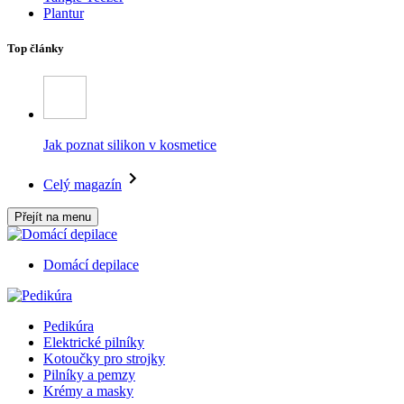
Plantur
Top články
Jak poznat silikon v kosmetice
Celý magazín
Přejít na menu
Domácí depilace
Pedikúra
Elektrické pilníky
Kotoučky pro strojky
Pilníky a pemzy
Krémy a masky