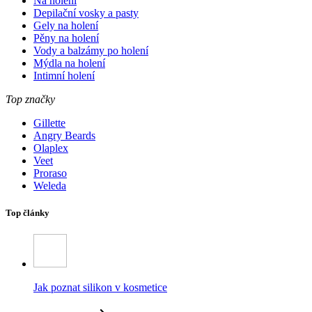
Na holení
Depilační vosky a pasty
Gely na holení
Pěny na holení
Vody a balzámy po holení
Mýdla na holení
Intimní holení
Top značky
Gillette
Angry Beards
Olaplex
Veet
Proraso
Weleda
Top články
Jak poznat silikon v kosmetice