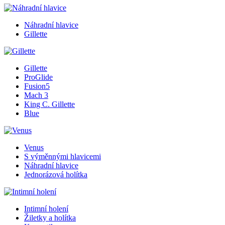
Náhradní hlavice
Gillette
Gillette
ProGlide
Fusion5
Mach 3
King C. Gillette
Blue
Venus
S výměnnými hlavicemi
Náhradní hlavice
Jednorázová holítka
Intimní holení
Žiletky a holítka