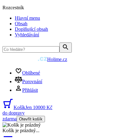
Rozcestník
Hlavní menu
Obsah
Doplňující obsah
Vyhledávání
Holime.cz
Oblíbené
Porovnání
Přihlásit
Košík
Jen 10000 Kč
do dopravy
zdarma
Otevřít košík
Košík je prázdný
...