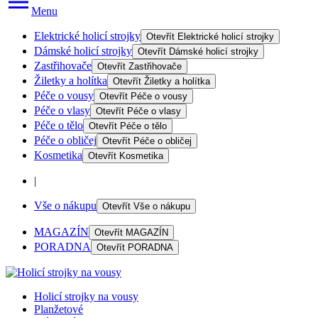
Menu
Elektrické holicí strojky
Otevřít
Elektrické holicí strojky
Dámské holicí strojky
Otevřít
Dámské holicí strojky
Zastřihovače
Otevřít
Zastřihovače
Žiletky a holítka
Otevřít
Žiletky a holítka
Péče o vousy
Otevřít
Péče o vousy
Péče o vlasy
Otevřít
Péče o vlasy
Péče o tělo
Otevřít
Péče o tělo
Péče o obličej
Otevřít
Péče o obličej
Kosmetika
Otevřít
Kosmetika
|
Vše o nákupu
Otevřít
Vše o nákupu
MAGAZÍN
Otevřít
MAGAZÍN
PORADNA
Otevřít
PORADNA
Holicí strojky na vousy
Planžetové