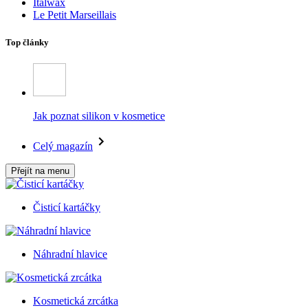
Italwax
Le Petit Marseillais
Top články
Jak poznat silikon v kosmetice
Celý magazín
Přejít na menu
Čisticí kartáčky
Náhradní hlavice
Kosmetická zrcátka