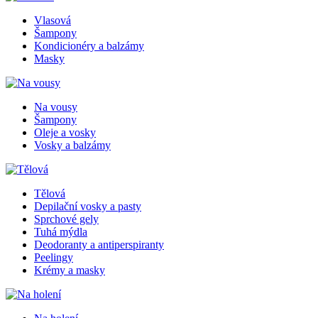
Vlasová
Šampony
Kondicionéry a balzámy
Masky
Na vousy
Šampony
Oleje a vosky
Vosky a balzámy
Tělová
Depilační vosky a pasty
Sprchové gely
Tuhá mýdla
Deodoranty a antiperspiranty
Peelingy
Krémy a masky