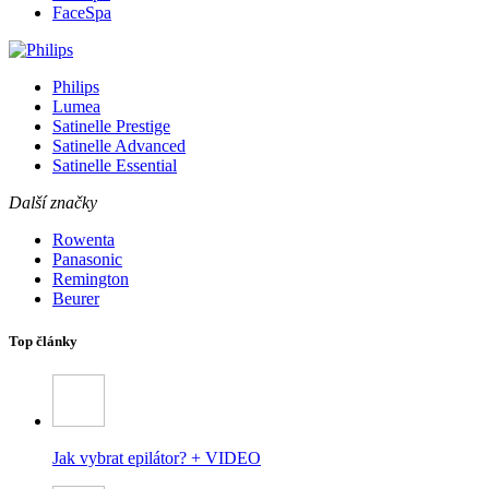
FaceSpa
Philips
Lumea
Satinelle Prestige
Satinelle Advanced
Satinelle Essential
Další značky
Rowenta
Panasonic
Remington
Beurer
Top články
Jak vybrat epilátor? + VIDEO