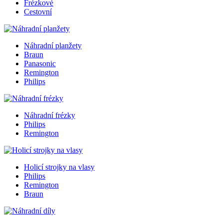
Frézkové
Cestovní
Náhradní planžety
Braun
Panasonic
Remington
Philips
Náhradní frézky
Philips
Remington
Holicí strojky na vlasy
Philips
Remington
Braun