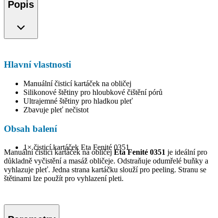
Popis
Hlavní vlastnosti
Manuální čisticí kartáček na obličej
Silikonové štětiny pro hloubkové čištění pórů
Ultrajemné štětiny pro hladkou pleť
Zbavuje pleť nečistot
Obsah balení
1× čisticí kartáček Eta Fenité 0351
Manuální čisticí kartáček na obličej
Eta Fenité 0351
je ideální pro
důkladně vyčistění a masáž obličeje. Odstraňuje odumřelé buňky a
vyhlazuje pleť. Jedna strana kartáčku slouží pro peeling. Stranu se
štětinami lze použít pro vyhlazení pleti.