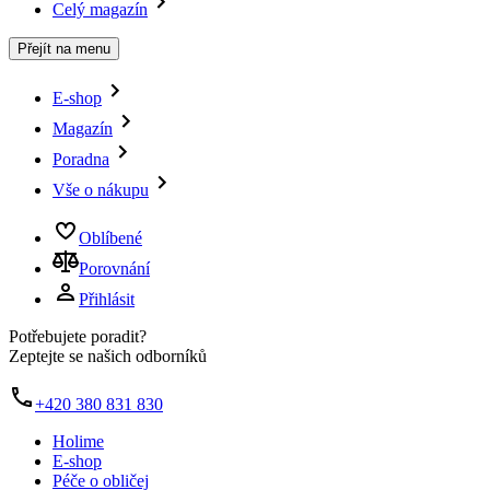
Celý magazín
Přejít na menu
E-shop
Magazín
Poradna
Vše o nákupu
Oblíbené
Porovnání
Přihlásit
Potřebujete poradit?
Zeptejte se našich odborníků
+420 380 831 830
Holime
E-shop
Péče o obličej