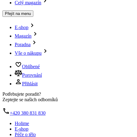
Celý magazín
Přejít na menu
E-shop
Magazín
Poradna
Vše o nákupu
Oblíbené
Porovnání
Přihlásit
Potřebujete poradit?
Zeptejte se našich odborníků
+420 380 831 830
Holime
E-shop
Péče o tělo