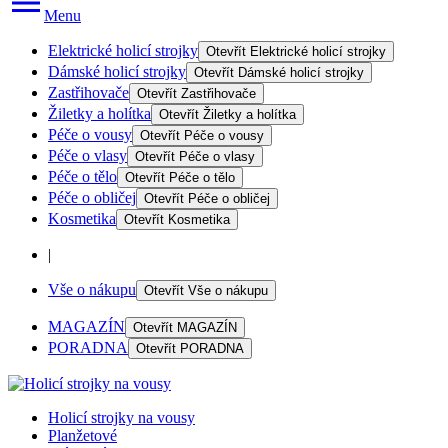
Menu
Elektrické holicí strojky
Otevřít
Elektrické holicí strojky
Dámské holicí strojky
Otevřít
Dámské holicí strojky
Zastřihovače
Otevřít
Zastřihovače
Žiletky a holítka
Otevřít
Žiletky a holítka
Péče o vousy
Otevřít
Péče o vousy
Péče o vlasy
Otevřít
Péče o vlasy
Péče o tělo
Otevřít
Péče o tělo
Péče o obličej
Otevřít
Péče o obličej
Kosmetika
Otevřít
Kosmetika
|
Vše o nákupu
Otevřít
Vše o nákupu
MAGAZÍN
Otevřít
MAGAZÍN
PORADNA
Otevřít
PORADNA
Holicí strojky na vousy
Planžetové