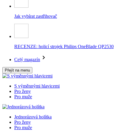
Jak vybírat zastřihovač
RECENZE: holicí strojek Philips OneBlade QP2530
Celý magazín
Přejít na menu
S výměnnými hlavicemi
Pro ženy
Pro muže
Jednorázová holítka
Pro ženy
Pro muže