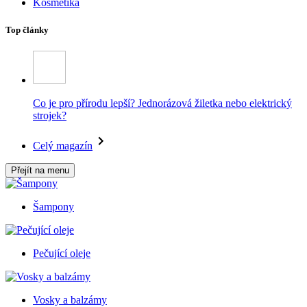
Kosmetika
Top články
Co je pro přírodu lepší? Jednorázová žiletka nebo elektrický
strojek?
Celý magazín
Přejít na menu
Šampony
Pečující oleje
Vosky a balzámy