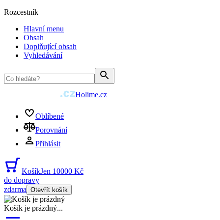
Rozcestník
Hlavní menu
Obsah
Doplňující obsah
Vyhledávání
Holime.cz
Oblíbené
Porovnání
Přihlásit
Košík
Jen 10000 Kč
do dopravy
zdarma
Otevřít košík
Košík je prázdný
...