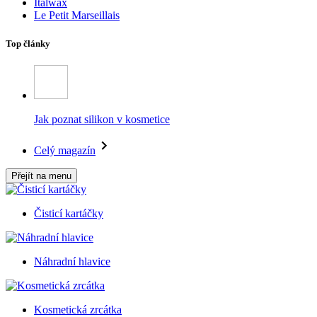
Italwax
Le Petit Marseillais
Top články
Jak poznat silikon v kosmetice
Celý magazín
Přejít na menu
Čisticí kartáčky
Náhradní hlavice
Kosmetická zrcátka