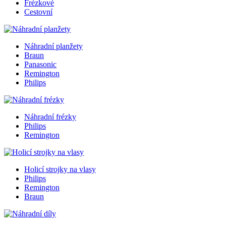
Frézkové
Cestovní
Náhradní planžety
Braun
Panasonic
Remington
Philips
Náhradní frézky
Philips
Remington
Holicí strojky na vlasy
Philips
Remington
Braun