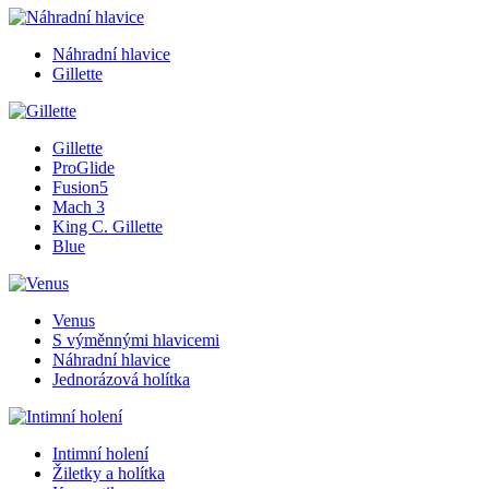
Náhradní hlavice
Gillette
Gillette
ProGlide
Fusion5
Mach 3
King C. Gillette
Blue
Venus
S výměnnými hlavicemi
Náhradní hlavice
Jednorázová holítka
Intimní holení
Žiletky a holítka