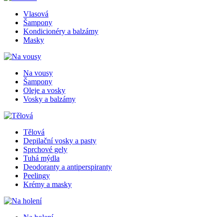
Vlasová
Šampony
Kondicionéry a balzámy
Masky
Na vousy
Šampony
Oleje a vosky
Vosky a balzámy
Tělová
Depilační vosky a pasty
Sprchové gely
Tuhá mýdla
Deodoranty a antiperspiranty
Peelingy
Krémy a masky