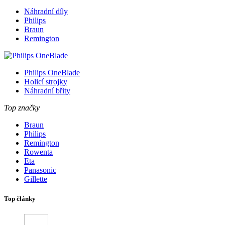
Náhradní díly
Philips
Braun
Remington
Philips OneBlade
Holicí strojky
Náhradní břity
Top značky
Braun
Philips
Remington
Rowenta
Eta
Panasonic
Gillette
Top články