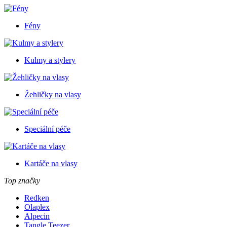
Fény
Kulmy a stylery
Žehličky na vlasy
Speciální péče
Kartáče na vlasy
Top značky
Redken
Olaplex
Alpecin
Tangle Teezer