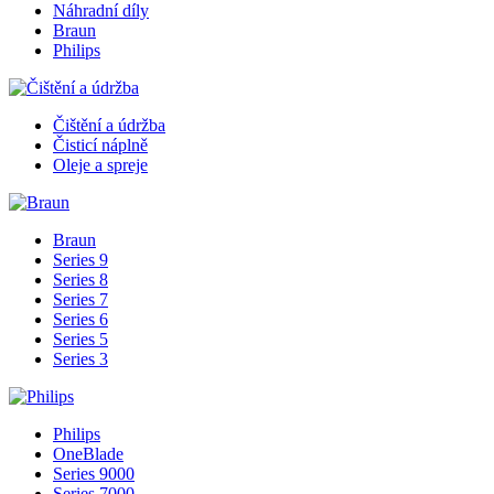
Náhradní díly
Braun
Philips
Čištění a údržba
Čisticí náplně
Oleje a spreje
Braun
Series 9
Series 8
Series 7
Series 6
Series 5
Series 3
Philips
OneBlade
Series 9000
Series 7000