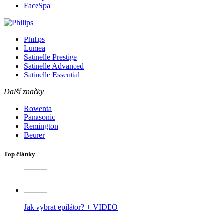
FaceSpa
Philips
Lumea
Satinelle Prestige
Satinelle Advanced
Satinelle Essential
Další značky
Rowenta
Panasonic
Remington
Beurer
Top články
Jak vybrat epilátor? + VIDEO