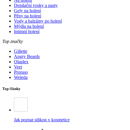
Na holení
Depilační vosky a pasty
Gely na holení
Pěny na holení
Vody a balzámy po holení
Mýdla na holení
Intimní holení
Top značky
Gillette
Angry Beards
Olaplex
Veet
Proraso
Weleda
Top články
Jak poznat silikon v kosmetice