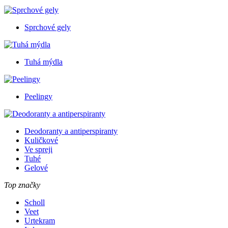
Sprchové gely
Tuhá mýdla
Peelingy
Deodoranty a antiperspiranty
Kuličkové
Ve spreji
Tuhé
Gelové
Top značky
Scholl
Veet
Urtekram