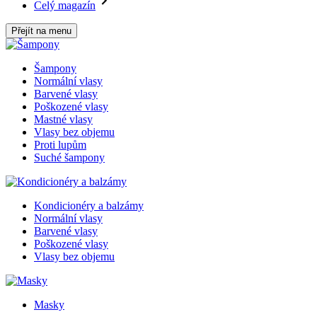
Celý magazín
Přejít na menu
Šampony
Normální vlasy
Barvené vlasy
Poškozené vlasy
Mastné vlasy
Vlasy bez objemu
Proti lupům
Suché šampony
Kondicionéry a balzámy
Normální vlasy
Barvené vlasy
Poškozené vlasy
Vlasy bez objemu
Masky