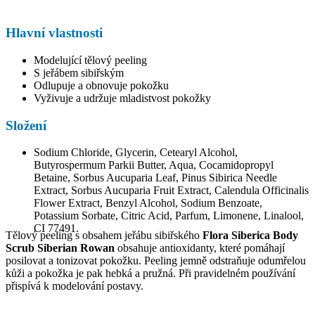
Hlavní vlastnosti
Modelující tělový peeling
S jeřábem sibiřským
Odlupuje a obnovuje pokožku
Vyživuje a udržuje mladistvost pokožky
Složení
Sodium Chloride, Glycerin, Cetearyl Alcohol,
Butyrospermum Parkii Butter, Aqua, Cocamidopropyl
Betaine, Sorbus Aucuparia Leaf, Pinus Sibirica Needle
Extract, Sorbus Aucuparia Fruit Extract, Calendula Officinalis
Flower Extract, Benzyl Alcohol, Sodium Benzoate,
Potassium Sorbate, Citric Acid, Parfum, Limonene, Linalool,
CI 77491.
Tělový peeling s obsahem jeřábu sibiřského
Flora Siberica Body
Scrub Siberian Rowan
obsahuje antioxidanty, které pomáhají
posilovat a tonizovat pokožku. Peeling jemně odstraňuje odumřelou
kůži a pokožka je pak hebká a pružná. Při pravidelném používání
přispívá k modelování postavy.