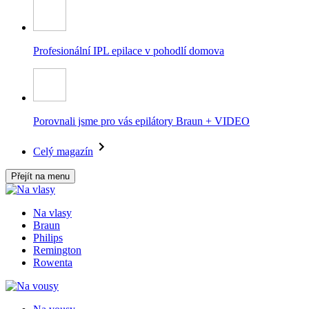
Profesionální IPL epilace v pohodlí domova
Porovnali jsme pro vás epilátory Braun + VIDEO
Celý magazín
Přejít na menu
Na vlasy
Braun
Philips
Remington
Rowenta