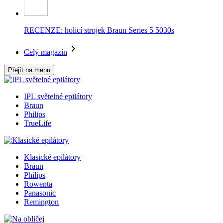
RECENZE: holicí strojek Braun Series 5 5030s
Celý magazín
Přejít na menu
IPL světelné epilátory
Braun
Philips
TrueLife
Klasické epilátory
Braun
Philips
Rowenta
Panasonic
Remington