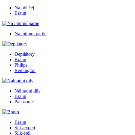
Na obličej
Braun
Na intimní partie
Depilátory
Braun
Philips
Remington
Náhradní díly
Braun
Panasonic
Braun
Silk-expert
Silk-épil