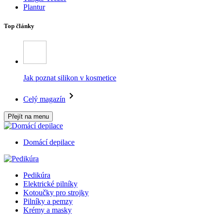
Plantur
Top články
Jak poznat silikon v kosmetice
Celý magazín
Přejít na menu
Domácí depilace
Pedikúra
Elektrické pilníky
Kotoučky pro strojky
Pilníky a pemzy
Krémy a masky