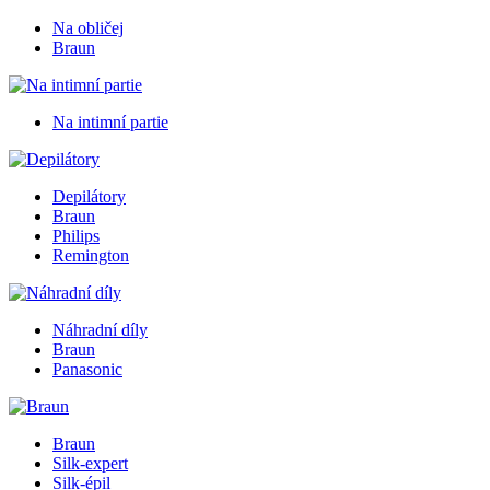
Na obličej
Braun
Na intimní partie
Depilátory
Braun
Philips
Remington
Náhradní díly
Braun
Panasonic
Braun
Silk-expert
Silk-épil