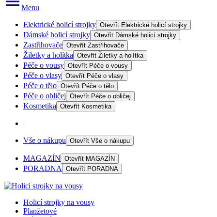
Menu
Elektrické holicí strojky
Otevřít
Elektrické holicí strojky
Dámské holicí strojky
Otevřít
Dámské holicí strojky
Zastřihovače
Otevřít
Zastřihovače
Žiletky a holítka
Otevřít
Žiletky a holítka
Péče o vousy
Otevřít
Péče o vousy
Péče o vlasy
Otevřít
Péče o vlasy
Péče o tělo
Otevřít
Péče o tělo
Péče o obličej
Otevřít
Péče o obličej
Kosmetika
Otevřít
Kosmetika
|
Vše o nákupu
Otevřít
Vše o nákupu
MAGAZÍN
Otevřít
MAGAZÍN
PORADNA
Otevřít
PORADNA
Holicí strojky na vousy
Planžetové