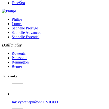
FaceSpa
Philips
Lumea
Satinelle Prestige
Satinelle Advanced
Satinelle Essential
Další značky
Rowenta
Panasonic
Remington
Beurer
Top články
Jak vybrat epilátor? + VIDEO