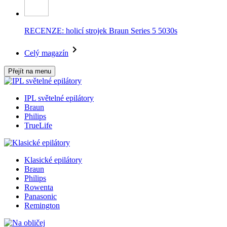
RECENZE: holicí strojek Braun Series 5 5030s
Celý magazín
Přejít na menu
IPL světelné epilátory
Braun
Philips
TrueLife
Klasické epilátory
Braun
Philips
Rowenta
Panasonic
Remington