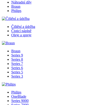
Náhradní díly
Braun
Philips
Čištění a údržba
Čisticí náplně
Oleje a spreje
Braun
Series 9
Series 8
Series 7
Series 6
Series 5
Series 3
Philips
OneBlade
Series 9000
Series 7000