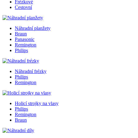
Frézkové
Cestovní
Náhradní planžety
Braun
Panasonic
Remington
Philips
Náhradní frézky
Philips
Remington
Holicí strojky na vlasy
Philips
Remington
Braun