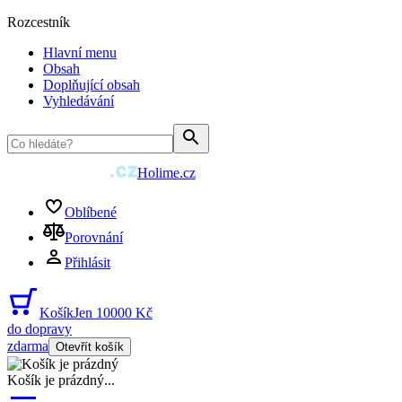
Rozcestník
Hlavní menu
Obsah
Doplňující obsah
Vyhledávání
Holime.cz
Oblíbené
Porovnání
Přihlásit
Košík
Jen 10000 Kč
do dopravy
zdarma
Otevřít košík
Košík je prázdný
...