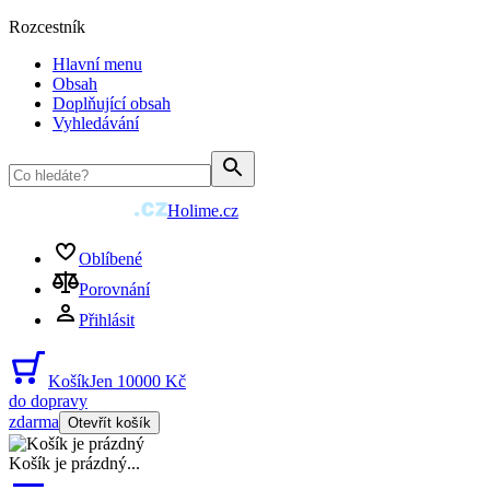
Rozcestník
Hlavní menu
Obsah
Doplňující obsah
Vyhledávání
Holime.cz
Oblíbené
Porovnání
Přihlásit
Košík
Jen 10000 Kč
do dopravy
zdarma
Otevřít košík
Košík je prázdný
...