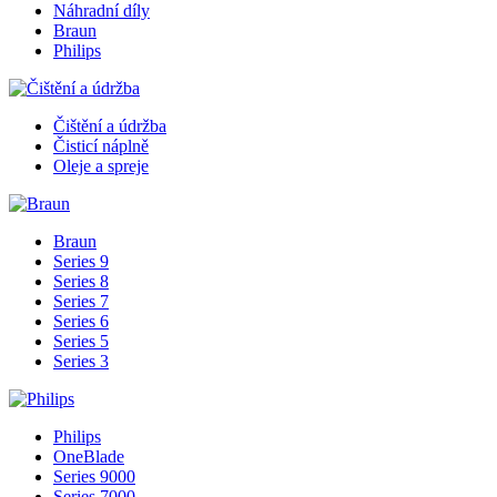
Náhradní díly
Braun
Philips
Čištění a údržba
Čisticí náplně
Oleje a spreje
Braun
Series 9
Series 8
Series 7
Series 6
Series 5
Series 3
Philips
OneBlade
Series 9000
Series 7000