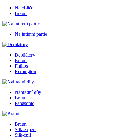
Na obličej
Braun
Na intimní partie
Depilátory
Braun
Philips
Remington
Náhradní díly
Braun
Panasonic
Braun
Silk-expert
Silk-épil