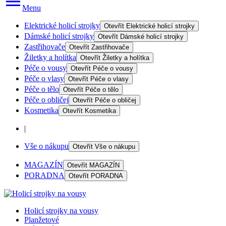
Menu
Elektrické holicí strojky
Otevřít
Elektrické holicí strojky
Dámské holicí strojky
Otevřít
Dámské holicí strojky
Zastřihovače
Otevřít
Zastřihovače
Žiletky a holítka
Otevřít
Žiletky a holítka
Péče o vousy
Otevřít
Péče o vousy
Péče o vlasy
Otevřít
Péče o vlasy
Péče o tělo
Otevřít
Péče o tělo
Péče o obličej
Otevřít
Péče o obličej
Kosmetika
Otevřít
Kosmetika
|
Vše o nákupu
Otevřít
Vše o nákupu
MAGAZÍN
Otevřít
MAGAZÍN
PORADNA
Otevřít
PORADNA
Holicí strojky na vousy
Planžetové