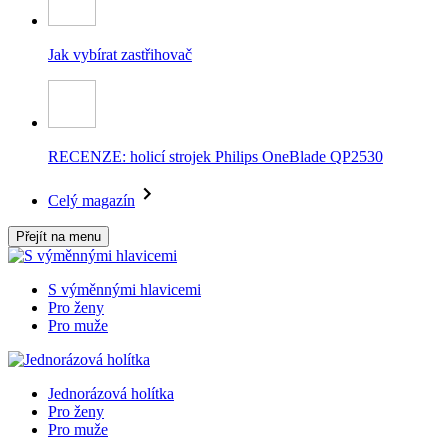
Jak vybírat zastřihovač
RECENZE: holicí strojek Philips OneBlade QP2530
Celý magazín
Přejít na menu
S výměnnými hlavicemi
Pro ženy
Pro muže
Jednorázová holítka
Pro ženy
Pro muže