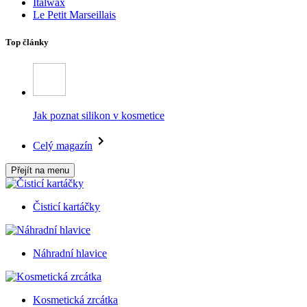
Italwax
Le Petit Marseillais
Top články
Jak poznat silikon v kosmetice
Celý magazín
Přejít na menu
Čisticí kartáčky
Náhradní hlavice
Kosmetická zrcátka