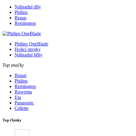
Náhradní díly
Philips
Braun
Remington
Philips OneBlade
Holicí strojky
Náhradní břity
Top značky
Braun
Philips
Remington
Rowenta
Eta
Panasonic
Gillette
Top články