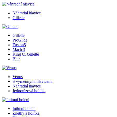
Náhradní hlavice
Gillette
Gillette
ProGlide
Fusion5
Mach 3
King C. Gillette
Blue
Venus
S výměnnými hlavicemi
Náhradní hlavice
Jednorázová holítka
Intimní holení
Žiletky a holítka