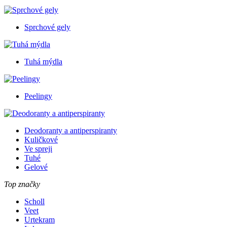
Sprchové gely
Tuhá mýdla
Peelingy
Deodoranty a antiperspiranty
Kuličkové
Ve spreji
Tuhé
Gelové
Top značky
Scholl
Veet
Urtekram