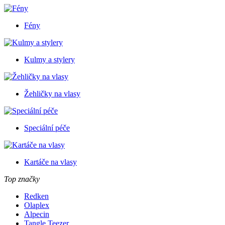
Fény
Kulmy a stylery
Žehličky na vlasy
Speciální péče
Kartáče na vlasy
Top značky
Redken
Olaplex
Alpecin
Tangle Teezer