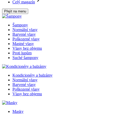
Celý magazín
Přejít na menu
Šampony
Normální vlasy
Barvené vlasy
Poškozené vlasy
Mastné vlasy
Vlasy bez objemu
Proti lupům
Suché šampony
Kondicionéry a balzámy
Normální vlasy
Barvené vlasy
Poškozené vlasy
Vlasy bez objemu
Masky