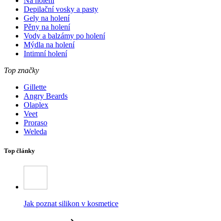
Na holení
Depilační vosky a pasty
Gely na holení
Pěny na holení
Vody a balzámy po holení
Mýdla na holení
Intimní holení
Top značky
Gillette
Angry Beards
Olaplex
Veet
Proraso
Weleda
Top články
Jak poznat silikon v kosmetice