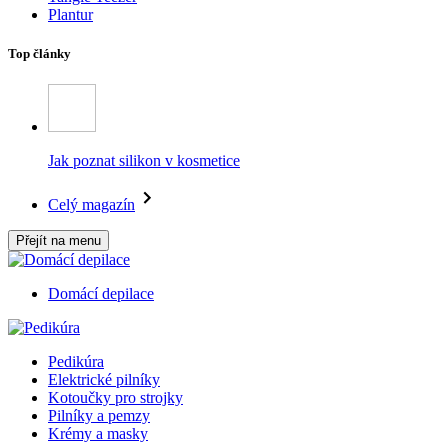
Plantur
Top články
Jak poznat silikon v kosmetice
Celý magazín
Přejít na menu
Domácí depilace
Pedikúra
Elektrické pilníky
Kotoučky pro strojky
Pilníky a pemzy
Krémy a masky