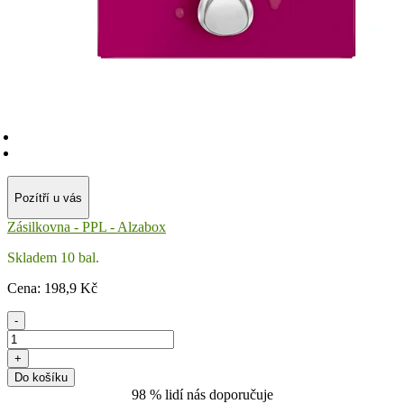
Pozítří u vás
Zásilkovna - PPL - Alzabox
Skladem 10 bal.
Cena:
198
,9 Kč
-
+
Do košíku
98 % lidí nás doporučuje