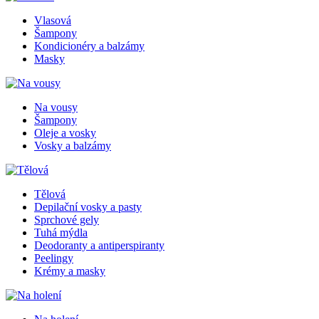
Vlasová
Šampony
Kondicionéry a balzámy
Masky
Na vousy
Šampony
Oleje a vosky
Vosky a balzámy
Tělová
Depilační vosky a pasty
Sprchové gely
Tuhá mýdla
Deodoranty a antiperspiranty
Peelingy
Krémy a masky