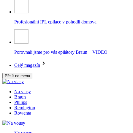
Profesionální IPL epilace v pohodlí domova
Porovnali jsme pro vás epilátory Braun + VIDEO
Celý magazín
Přejít na menu
Na vlasy
Braun
Philips
Remington
Rowenta