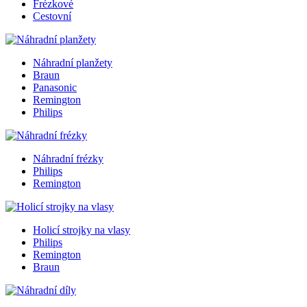
Frézkové
Cestovní
Náhradní planžety
Braun
Panasonic
Remington
Philips
Náhradní frézky
Philips
Remington
Holicí strojky na vlasy
Philips
Remington
Braun