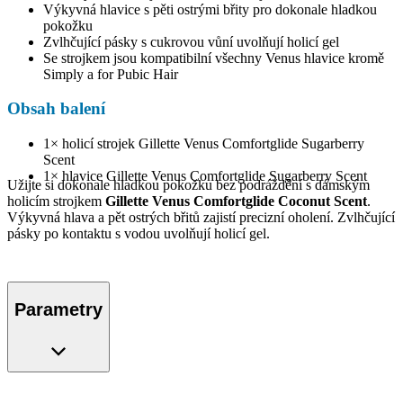
Výkyvná hlavice s pěti ostrými břity pro dokonale hladkou
pokožku
Zvlhčující pásky s cukrovou vůní uvolňují holicí gel
Se strojkem jsou kompatibilní všechny Venus hlavice kromě
Simply a for Pubic Hair
Obsah balení
1× holicí strojek Gillette Venus Comfortglide Sugarberry
Scent
1× hlavice Gillette Venus Comfortglide Sugarberry Scent
Užijte si dokonale hladkou pokožku bez podráždění s dámským
holicím strojkem
Gillette Venus Comfortglide Coconut Scent
.
Výkyvná hlava a pět ostrých břitů zajistí precizní oholení. Zvlhčující
pásky po kontaktu s vodou uvolňují holicí gel.
Parametry