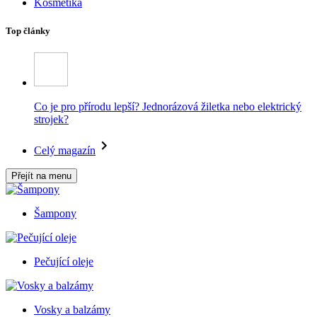
Kosmetika
Top články
Co je pro přírodu lepší? Jednorázová žiletka nebo elektrický
strojek?
Celý magazín
Přejít na menu
Šampony
Pečující oleje
Vosky a balzámy