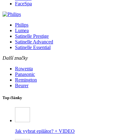
FaceSpa
Philips
Lumea
Satinelle Prestige
Satinelle Advanced
Satinelle Essential
Další značky
Rowenta
Panasonic
Remington
Beurer
Top články
Jak vybrat epilátor? + VIDEO