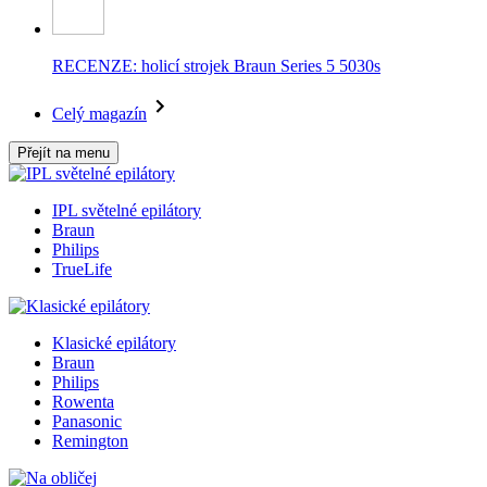
RECENZE: holicí strojek Braun Series 5 5030s
Celý magazín
Přejít na menu
IPL světelné epilátory
Braun
Philips
TrueLife
Klasické epilátory
Braun
Philips
Rowenta
Panasonic
Remington