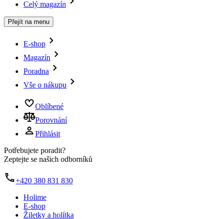
Celý magazín
Přejít na menu
E-shop
Magazín
Poradna
Vše o nákupu
Oblíbené
Porovnání
Přihlásit
Potřebujete poradit?
Zeptejte se našich odborníků
+420 380 831 830
Holime
E-shop
Žiletky a holítka