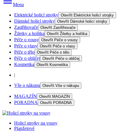
Menu
Elektrické holicí strojky
Otevřít
Elektrické holicí strojky
Dámské holicí strojky
Otevřít
Dámské holicí strojky
Zastřihovače
Otevřít
Zastřihovače
Žiletky a holítka
Otevřít
Žiletky a holítka
Péče o vousy
Otevřít
Péče o vousy
Péče o vlasy
Otevřít
Péče o vlasy
Péče o tělo
Otevřít
Péče o tělo
Péče o obličej
Otevřít
Péče o obličej
Kosmetika
Otevřít
Kosmetika
|
Vše o nákupu
Otevřít
Vše o nákupu
MAGAZÍN
Otevřít
MAGAZÍN
PORADNA
Otevřít
PORADNA
Holicí strojky na vousy
Planžetové