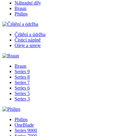
Náhradní díly
Braun
Philips
Čištění a údržba
Čisticí náplně
Oleje a spreje
Braun
Series 9
Series 8
Series 7
Series 6
Series 5
Series 3
Philips
OneBlade
Series 9000
Series 7000