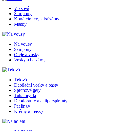
Vlasová
Šampony
Kondicionéry a balzámy
Masky
Na vousy
Šampony
Oleje a vosky
Vosky a balzámy
Tělová
Depilační vosky a pasty
Sprchové gely
Tuhá mýdla
Deodoranty a antiperspiranty
Peelingy
Krémy a masky