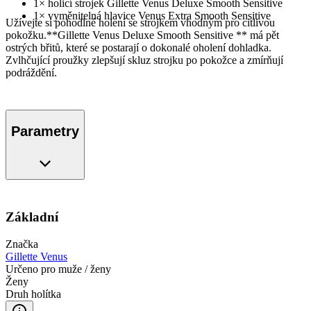
1× holicí strojek Gillette Venus Deluxe Smooth Sensitive
1× vyměnitelná hlavice Venus Extra Smooth Sensitive
Užívejte si pohodlné holení se strojkem vhodným pro citlivou
pokožku.**Gillette Venus Deluxe Smooth Sensitive ** má pět
ostrých břitů, které se postarají o dokonalé oholení dohladka.
Zvlhčující proužky zlepšují skluz strojku po pokožce a zmírňují
podráždění.
Parametry
Základní
Značka
Gillette Venus
Určeno pro muže / ženy
Ženy
Druh holítka