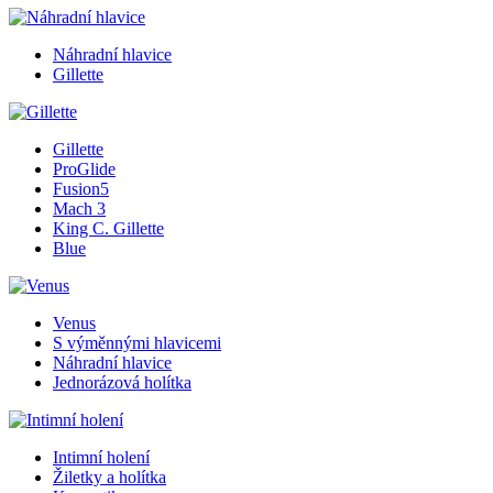
Náhradní hlavice
Gillette
Gillette
ProGlide
Fusion5
Mach 3
King C. Gillette
Blue
Venus
S výměnnými hlavicemi
Náhradní hlavice
Jednorázová holítka
Intimní holení
Žiletky a holítka