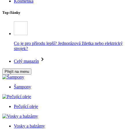
Kosmetika
Top články
Co je pro přírodu lepší? Jednorázová žiletka nebo elektrický
strojek?
Celý magazín
Přejít na menu
Šampony
Pečující oleje
Vosky a balzámy