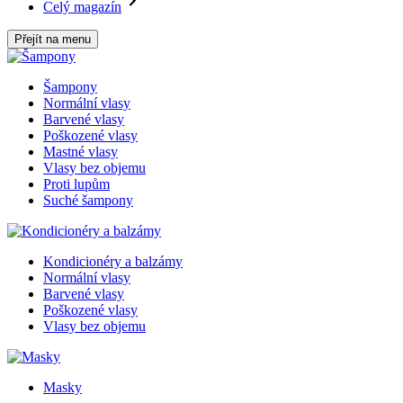
Celý magazín
Přejít na menu
Šampony
Normální vlasy
Barvené vlasy
Poškozené vlasy
Mastné vlasy
Vlasy bez objemu
Proti lupům
Suché šampony
Kondicionéry a balzámy
Normální vlasy
Barvené vlasy
Poškozené vlasy
Vlasy bez objemu
Masky