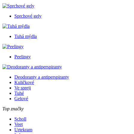
Sprchové gely
Tuhá mýdla
Peelingy
Deodoranty a antiperspiranty
Kuličkové
Ve spreji
Tuhé
Gelové
Top značky
Scholl
Veet
Urtekram