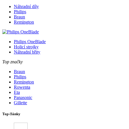
Náhradní díly
Philips
Braun
Remington
Philips OneBlade
Holicí strojky
Náhradní břity
Top značky
Braun
Philips
Remington
Rowenta
Eta
Panasonic
Gillette
Top články