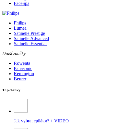
FaceSpa
Philips
Lumea
Satinelle Prestige
Satinelle Advanced
Satinelle Essential
Další značky
Rowenta
Panasonic
Remington
Beurer
Top články
Jak vybrat epilátor? + VIDEO