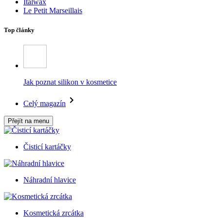
Italwax
Le Petit Marseillais
Top články
Jak poznat silikon v kosmetice
Celý magazín
Přejít na menu
Čisticí kartáčky
Náhradní hlavice
Kosmetická zrcátka