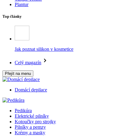
Plantur
Top články
Jak poznat silikon v kosmetice
Celý magazín
Přejít na menu
Domácí depilace
Pedikúra
Elektrické pilníky
Kotoučky pro strojky
Pilníky a pemzy
Krémy a masky