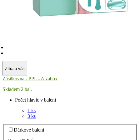
Zítra u vás
Zásilkovna - PPL - Alzabox
Skladem 2 bal.
Počet hlavic v balení
1 ks
3 ks
Dárkové balení