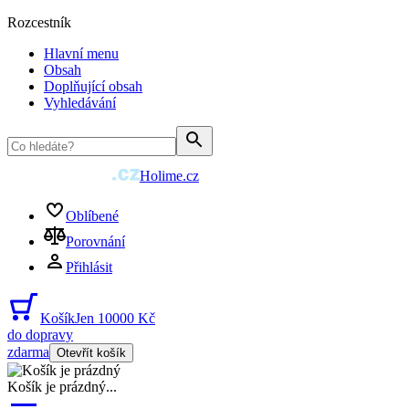
Rozcestník
Hlavní menu
Obsah
Doplňující obsah
Vyhledávání
Holime.cz
Oblíbené
Porovnání
Přihlásit
Košík
Jen 10000 Kč
do dopravy
zdarma
Otevřít košík
Košík je prázdný
...