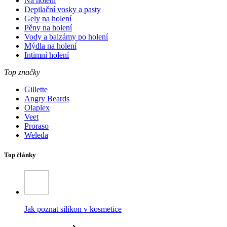
Na holení
Depilační vosky a pasty
Gely na holení
Pěny na holení
Vody a balzámy po holení
Mýdla na holení
Intimní holení
Top značky
Gillette
Angry Beards
Olaplex
Veet
Proraso
Weleda
Top články
Jak poznat silikon v kosmetice