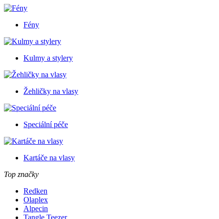
Fény
Kulmy a stylery
Žehličky na vlasy
Speciální péče
Kartáče na vlasy
Top značky
Redken
Olaplex
Alpecin
Tangle Teezer