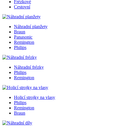
Frézkové
Cestovní
Náhradní planžety
Braun
Panasonic
Remington
Philips
Náhradní frézky
Philips
Remington
Holicí strojky na vlasy
Philips
Remington
Braun