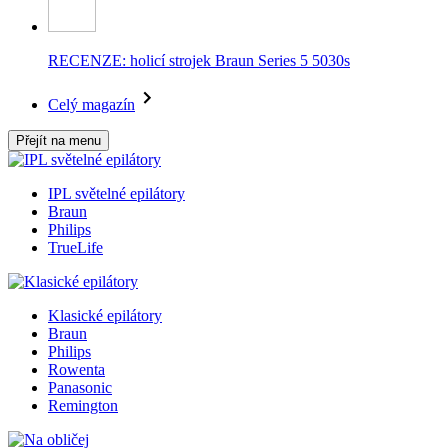
RECENZE: holicí strojek Braun Series 5 5030s
Celý magazín
Přejít na menu
IPL světelné epilátory
Braun
Philips
TrueLife
Klasické epilátory
Braun
Philips
Rowenta
Panasonic
Remington