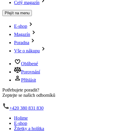
Celý magazín
Přejít na menu
E-shop
Magazín
Poradna
Vše o nákupu
Oblíbené
Porovnání
Přihlásit
Potřebujete poradit?
Zeptejte se našich odborníků
+420 380 831 830
Holime
E-shop
Žiletky a holítka