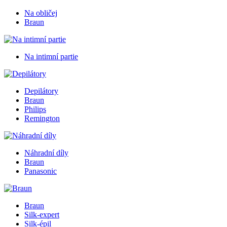
Na obličej
Braun
Na intimní partie
Depilátory
Braun
Philips
Remington
Náhradní díly
Braun
Panasonic
Braun
Silk-expert
Silk-épil