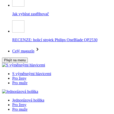
Jak vybírat zastřihovač
RECENZE: holicí strojek Philips OneBlade QP2530
Celý magazín
Přejít na menu
S výměnnými hlavicemi
Pro ženy
Pro muže
Jednorázová holítka
Pro ženy
Pro muže