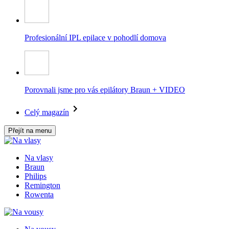
Profesionální IPL epilace v pohodlí domova
Porovnali jsme pro vás epilátory Braun + VIDEO
Celý magazín
Přejít na menu
Na vlasy
Braun
Philips
Remington
Rowenta