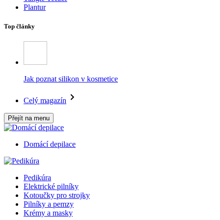
Plantur
Top články
Jak poznat silikon v kosmetice
Celý magazín
Přejít na menu
Domácí depilace
Pedikúra
Elektrické pilníky
Kotoučky pro strojky
Pilníky a pemzy
Krémy a masky