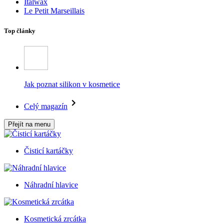
Italwax
Le Petit Marseillais
Top články
Jak poznat silikon v kosmetice
Celý magazín
Přejít na menu
Čisticí kartáčky
Náhradní hlavice
Kosmetická zrcátka