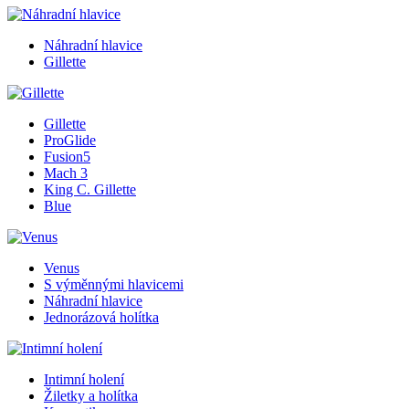
Náhradní hlavice
Gillette
Gillette
ProGlide
Fusion5
Mach 3
King C. Gillette
Blue
Venus
S výměnnými hlavicemi
Náhradní hlavice
Jednorázová holítka
Intimní holení
Žiletky a holítka