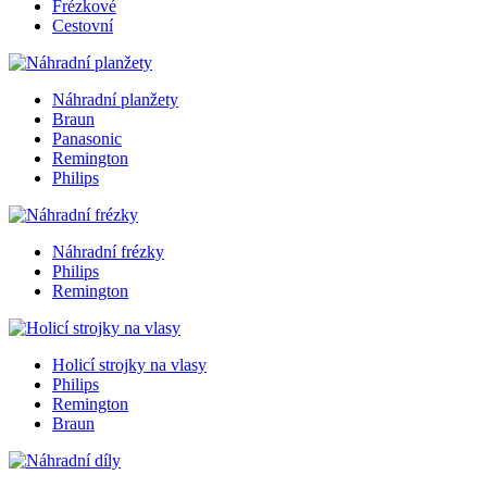
Frézkové
Cestovní
Náhradní planžety
Braun
Panasonic
Remington
Philips
Náhradní frézky
Philips
Remington
Holicí strojky na vlasy
Philips
Remington
Braun