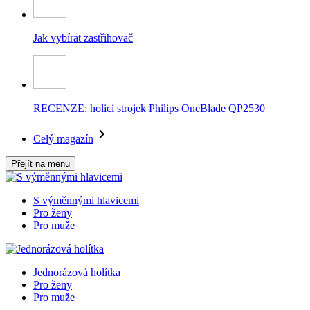
Jak vybírat zastřihovač
RECENZE: holicí strojek Philips OneBlade QP2530
Celý magazín
Přejít na menu
S výměnnými hlavicemi
Pro ženy
Pro muže
Jednorázová holítka
Pro ženy
Pro muže