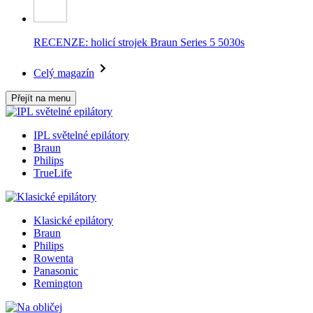
RECENZE: holicí strojek Braun Series 5 5030s
Celý magazín
Přejít na menu
IPL světelné epilátory
Braun
Philips
TrueLife
Klasické epilátory
Braun
Philips
Rowenta
Panasonic
Remington