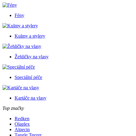
Fény
Kulmy a stylery
Žehličky na vlasy
Speciální péče
Kartáče na vlasy
Top značky
Redken
Olaplex
Alpecin
Tangle Teezer