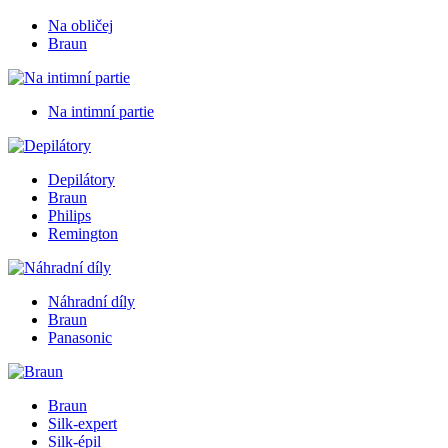
Na obličej
Braun
Na intimní partie
Depilátory
Braun
Philips
Remington
Náhradní díly
Braun
Panasonic
Braun
Silk-expert
Silk-épil