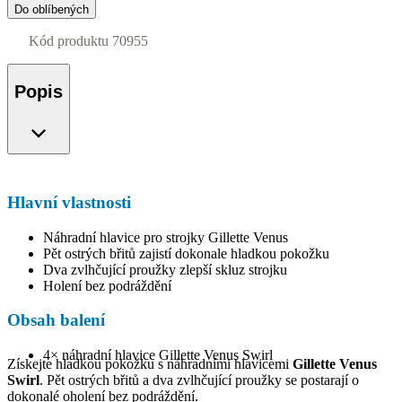
Do oblíbených
Kód produktu
70955
Popis
Hlavní vlastnosti
Náhradní hlavice pro strojky Gillette Venus
Pět ostrých břitů zajistí dokonale hladkou pokožku
Dva zvlhčující proužky zlepší skluz strojku
Holení bez podráždění
Obsah balení
4× náhradní hlavice Gillette Venus Swirl
Získejte hladkou pokožku s náhradními hlavicemi
Gillette Venus
Swirl
. Pět ostrých břitů a dva zvlhčující proužky se postarají o
dokonalé oholení bez podráždění.