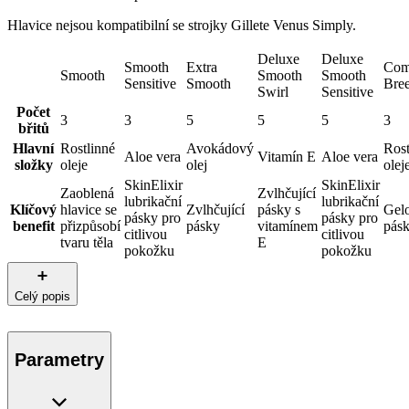
Hlavice nejsou kompatibilní se strojky Gillete Venus Simply.
Deluxe
Deluxe
Smooth
Extra
Comf
Smooth
Smooth
Smooth
Sensitive
Smooth
Bre
Swirl
Sensitive
Počet
3
3
5
5
5
3
břitů
Hlavní
Rostlinné
Avokádový
Rost
Aloe vera
Vitamín E
Aloe vera
složky
oleje
olej
olej
SkinElixir
SkinElixir
Zaoblená
Zvlhčující
lubrikační
lubrikační
Klíčový
hlavice se
Zvlhčující
pásky s
Gel
pásky pro
pásky pro
benefit
přizpůsobí
pásky
vitamínem
pás
citlivou
citlivou
tvaru těla
E
pokožku
pokožku
Celý popis
Parametry