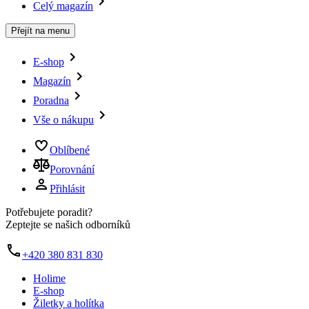
Celý magazín
Přejít na menu
E-shop
Magazín
Poradna
Vše o nákupu
Oblíbené
Porovnání
Přihlásit
Potřebujete poradit?
Zeptejte se našich odborníků
+420 380 831 830
Holime
E-shop
Žiletky a holítka