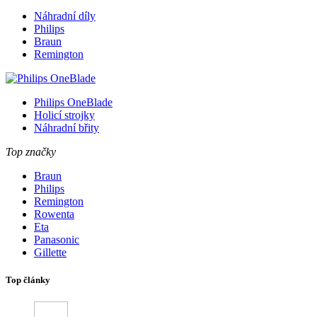
Náhradní díly
Philips
Braun
Remington
Philips OneBlade
Holicí strojky
Náhradní břity
Top značky
Braun
Philips
Remington
Rowenta
Eta
Panasonic
Gillette
Top články