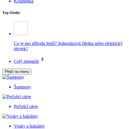
Kosmetika
Top články
Co je pro přírodu lepší? Jednorázová žiletka nebo elektrický
strojek?
Celý magazín
Přejít na menu
Šampony
Pečující oleje
Vosky a balzámy