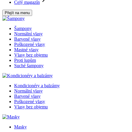
Celý magazín
Přejít na menu
Šampony
Normální vlasy
Barvené vlasy
Poškozené vlasy
Mastné vlasy
Vlasy bez objemu
Proti lupům
Suché šampony
Kondicionéry a balzámy
Normální vlasy
Barvené vlasy
Poškozené vlasy
Vlasy bez objemu
Masky