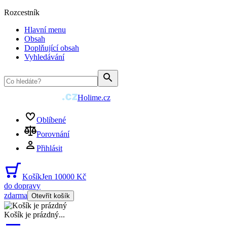
Rozcestník
Hlavní menu
Obsah
Doplňující obsah
Vyhledávání
Holime.cz
Oblíbené
Porovnání
Přihlásit
Košík
Jen 10000 Kč
do dopravy
zdarma
Otevřít košík
Košík je prázdný
...