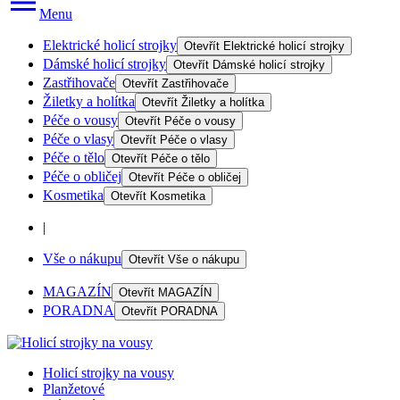
Menu
Elektrické holicí strojky
Otevřít
Elektrické holicí strojky
Dámské holicí strojky
Otevřít
Dámské holicí strojky
Zastřihovače
Otevřít
Zastřihovače
Žiletky a holítka
Otevřít
Žiletky a holítka
Péče o vousy
Otevřít
Péče o vousy
Péče o vlasy
Otevřít
Péče o vlasy
Péče o tělo
Otevřít
Péče o tělo
Péče o obličej
Otevřít
Péče o obličej
Kosmetika
Otevřít
Kosmetika
|
Vše o nákupu
Otevřít
Vše o nákupu
MAGAZÍN
Otevřít
MAGAZÍN
PORADNA
Otevřít
PORADNA
Holicí strojky na vousy
Planžetové