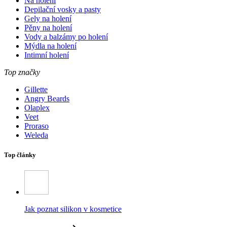
Na holení
Depilační vosky a pasty
Gely na holení
Pěny na holení
Vody a balzámy po holení
Mýdla na holení
Intimní holení
Top značky
Gillette
Angry Beards
Olaplex
Veet
Proraso
Weleda
Top články
Jak poznat silikon v kosmetice