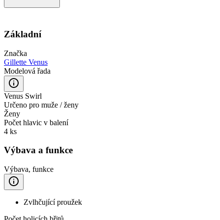
Základní
Značka
Gillette Venus
Modelová řada
Venus Swirl
Určeno pro muže / ženy
Ženy
Počet hlavic v balení
4 ks
Výbava a funkce
Výbava, funkce
Zvlhčující proužek
Počet holicích břitů