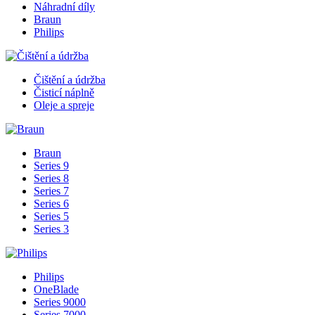
Náhradní díly
Braun
Philips
Čištění a údržba
Čisticí náplně
Oleje a spreje
Braun
Series 9
Series 8
Series 7
Series 6
Series 5
Series 3
Philips
OneBlade
Series 9000
Series 7000