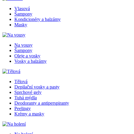
Vlasová
Šampony
Kondicionéry a balzámy
Masky
Na vousy
Šampony
Oleje a vosky
Vosky a balzámy
Tělová
Depilační vosky a pasty
Sprchové gely
Tuhá mýdla
Deodoranty a antiperspiranty
Peelingy
Krémy a masky