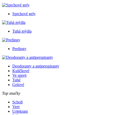
Sprchové gely
Tuhá mýdla
Peelingy
Deodoranty a antiperspiranty
Kuličkové
Ve spreji
Tuhé
Gelové
Top značky
Scholl
Veet
Urtekram