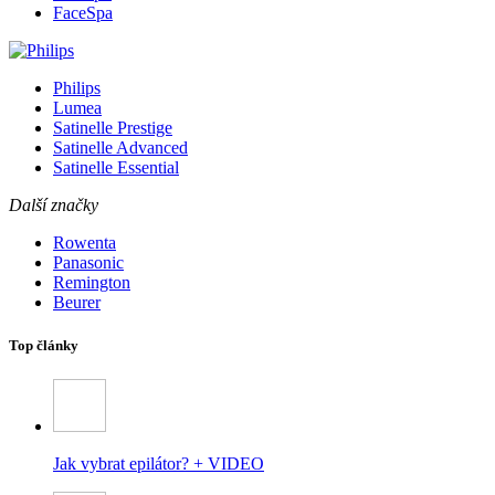
FaceSpa
Philips
Lumea
Satinelle Prestige
Satinelle Advanced
Satinelle Essential
Další značky
Rowenta
Panasonic
Remington
Beurer
Top články
Jak vybrat epilátor? + VIDEO