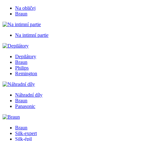
Na obličej
Braun
Na intimní partie
Depilátory
Braun
Philips
Remington
Náhradní díly
Braun
Panasonic
Braun
Silk-expert
Silk-épil