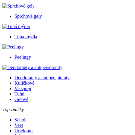
Sprchové gely
Tuhá mýdla
Peelingy
Deodoranty a antiperspiranty
Kuličkové
Ve spreji
Tuhé
Gelové
Top značky
Scholl
Veet
Urtekram