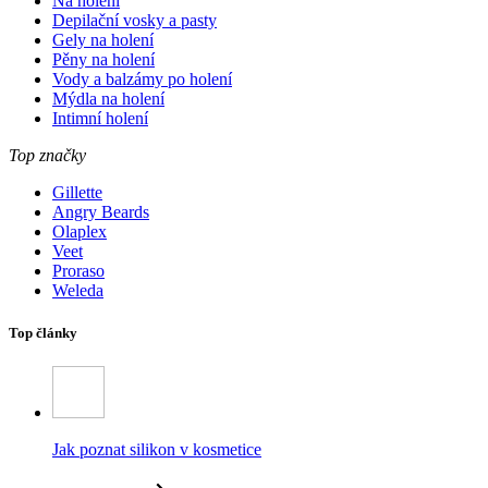
Na holení
Depilační vosky a pasty
Gely na holení
Pěny na holení
Vody a balzámy po holení
Mýdla na holení
Intimní holení
Top značky
Gillette
Angry Beards
Olaplex
Veet
Proraso
Weleda
Top články
Jak poznat silikon v kosmetice