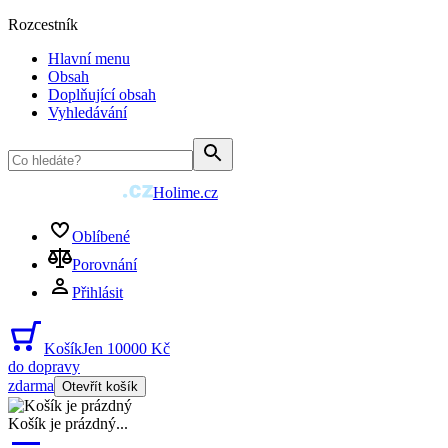
Rozcestník
Hlavní menu
Obsah
Doplňující obsah
Vyhledávání
Holime.cz
Oblíbené
Porovnání
Přihlásit
Košík
Jen 10000 Kč
do dopravy
zdarma
Otevřít košík
Košík je prázdný
...