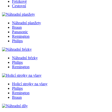
Frézkové
Cestovní
Náhradní planžety
Braun
Panasonic
Remington
Philips
Náhradní frézky
Philips
Remington
Holicí strojky na vlasy
Philips
Remington
Braun