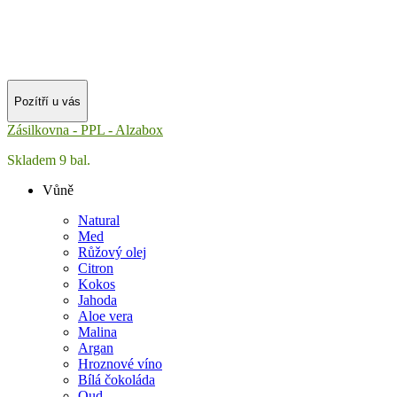
Pozítří u vás
Zásilkovna - PPL - Alzabox
Skladem 9 bal.
Vůně
Natural
Med
Růžový olej
Citron
Kokos
Jahoda
Aloe vera
Malina
Argan
Hroznové víno
Bílá čokoláda
Oud