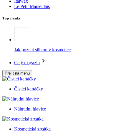
Italwax
Le Petit Marseillais
Top články
Jak poznat silikon v kosmetice
Celý magazín
Přejít na menu
Čisticí kartáčky
Náhradní hlavice
Kosmetická zrcátka