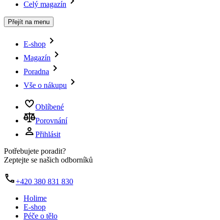
Celý magazín
Přejít na menu
E-shop
Magazín
Poradna
Vše o nákupu
Oblíbené
Porovnání
Přihlásit
Potřebujete poradit?
Zeptejte se našich odborníků
+420 380 831 830
Holime
E-shop
Péče o tělo