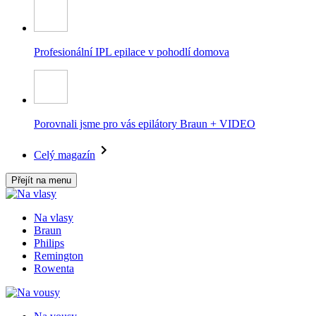
Profesionální IPL epilace v pohodlí domova
Porovnali jsme pro vás epilátory Braun + VIDEO
Celý magazín
Přejít na menu
Na vlasy
Braun
Philips
Remington
Rowenta