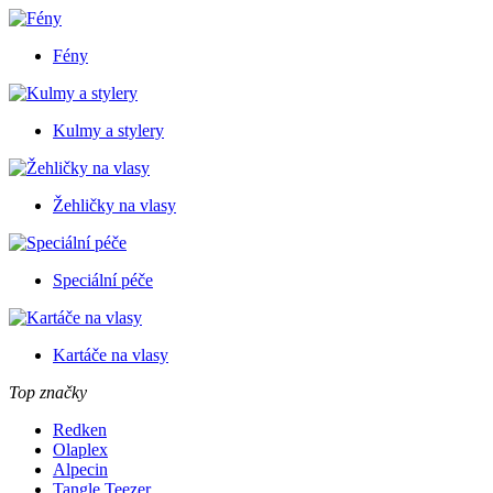
Fény
Kulmy a stylery
Žehličky na vlasy
Speciální péče
Kartáče na vlasy
Top značky
Redken
Olaplex
Alpecin
Tangle Teezer