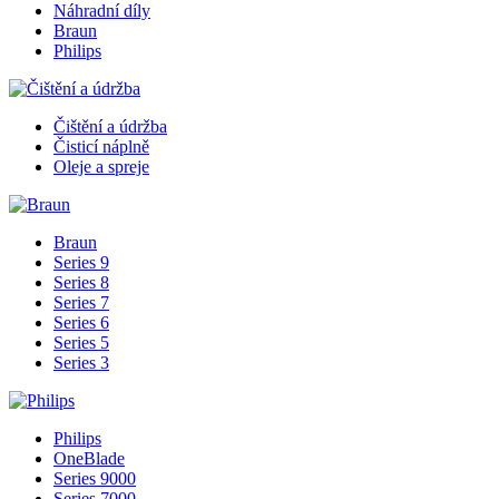
Náhradní díly
Braun
Philips
Čištění a údržba
Čisticí náplně
Oleje a spreje
Braun
Series 9
Series 8
Series 7
Series 6
Series 5
Series 3
Philips
OneBlade
Series 9000
Series 7000