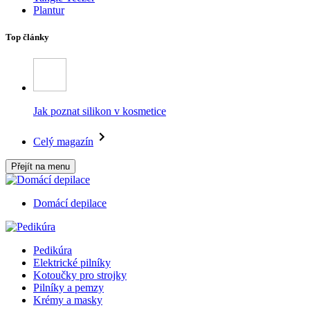
Plantur
Top články
Jak poznat silikon v kosmetice
Celý magazín
Přejít na menu
Domácí depilace
Pedikúra
Elektrické pilníky
Kotoučky pro strojky
Pilníky a pemzy
Krémy a masky