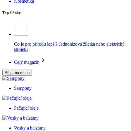
Kosmetika
Top články
Co je pro přírodu lepší? Jednorázová žiletka nebo elektrický
strojek?
Celý magazín
Přejít na menu
Šampony
Pečující oleje
Vosky a balzámy