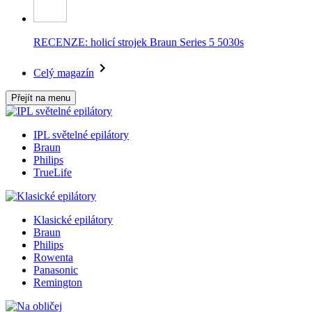
RECENZE: holicí strojek Braun Series 5 5030s
Celý magazín
Přejít na menu
IPL světelné epilátory
Braun
Philips
TrueLife
Klasické epilátory
Braun
Philips
Rowenta
Panasonic
Remington