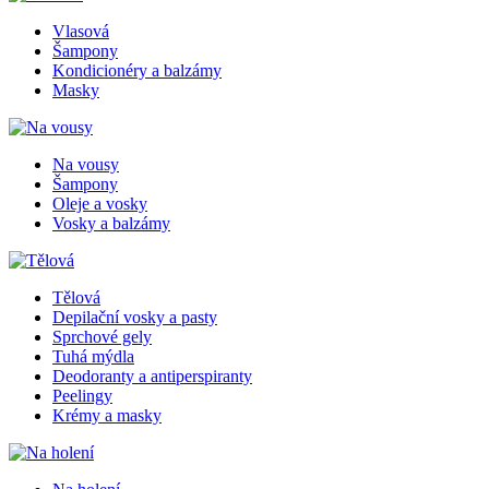
Vlasová
Šampony
Kondicionéry a balzámy
Masky
Na vousy
Šampony
Oleje a vosky
Vosky a balzámy
Tělová
Depilační vosky a pasty
Sprchové gely
Tuhá mýdla
Deodoranty a antiperspiranty
Peelingy
Krémy a masky