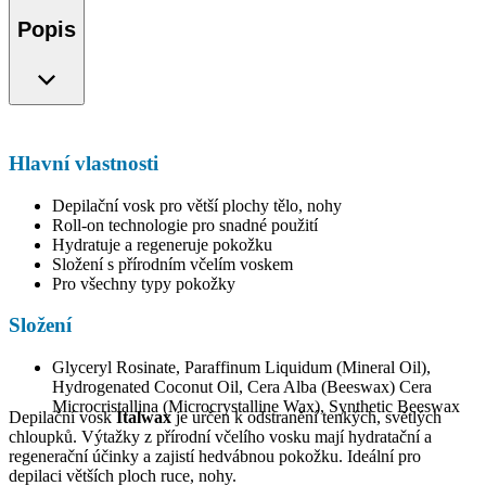
Popis
Hlavní vlastnosti
Depilační vosk pro větší plochy tělo, nohy
Roll-on technologie pro snadné použití
Hydratuje a regeneruje pokožku
Složení s přírodním včelím voskem
Pro všechny typy pokožky
Složení
Glyceryl Rosinate, Paraffinum Liquidum (Mineral Oil),
Hydrogenated Coconut Oil, Cera Alba (Beeswax) Cera
Microcristallina (Microcrystalline Wax), Synthetic Beeswax
Depilační vosk
Italwax
je určen k odstranění tenkých, světlých
chloupků. Výtažky z přírodní včelího vosku mají hydratační a
regenerační účinky a zajistí hedvábnou pokožku. Ideální pro
depilaci větších ploch ruce, nohy.