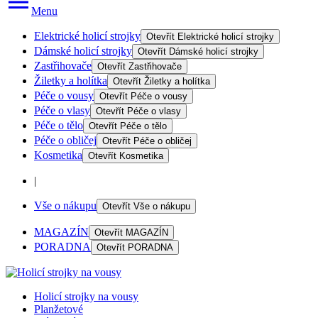
Menu
Elektrické holicí strojky
Otevřít
Elektrické holicí strojky
Dámské holicí strojky
Otevřít
Dámské holicí strojky
Zastřihovače
Otevřít
Zastřihovače
Žiletky a holítka
Otevřít
Žiletky a holítka
Péče o vousy
Otevřít
Péče o vousy
Péče o vlasy
Otevřít
Péče o vlasy
Péče o tělo
Otevřít
Péče o tělo
Péče o obličej
Otevřít
Péče o obličej
Kosmetika
Otevřít
Kosmetika
|
Vše o nákupu
Otevřít
Vše o nákupu
MAGAZÍN
Otevřít
MAGAZÍN
PORADNA
Otevřít
PORADNA
Holicí strojky na vousy
Planžetové