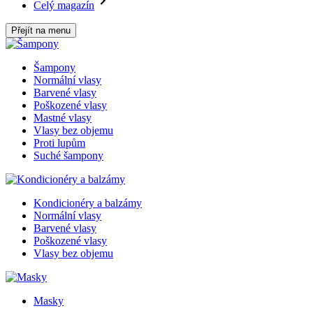
Celý magazín
Přejít na menu
Šampony
Normální vlasy
Barvené vlasy
Poškozené vlasy
Mastné vlasy
Vlasy bez objemu
Proti lupům
Suché šampony
Kondicionéry a balzámy
Normální vlasy
Barvené vlasy
Poškozené vlasy
Vlasy bez objemu
Masky