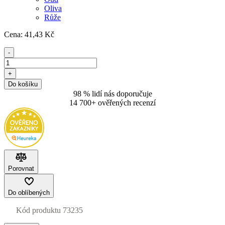
Oliva
Růže
Cena:
41
,43 Kč
-
+
Do košíku
98 % lidí nás doporučuje
14 700+ ověřených recenzí
Porovnat
Do oblíbených
Kód produktu
73235