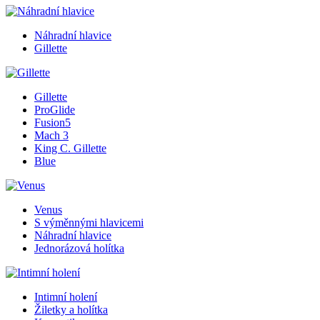
Náhradní hlavice
Gillette
Gillette
ProGlide
Fusion5
Mach 3
King C. Gillette
Blue
Venus
S výměnnými hlavicemi
Náhradní hlavice
Jednorázová holítka
Intimní holení
Žiletky a holítka