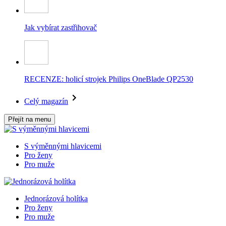
Jak vybírat zastřihovač
RECENZE: holicí strojek Philips OneBlade QP2530
Celý magazín
Přejít na menu
S výměnnými hlavicemi
Pro ženy
Pro muže
Jednorázová holítka
Pro ženy
Pro muže