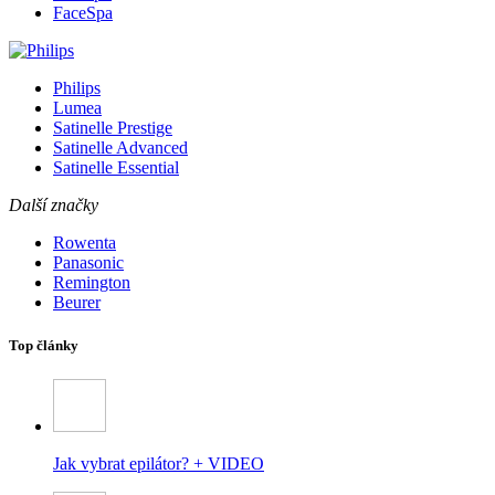
FaceSpa
Philips
Lumea
Satinelle Prestige
Satinelle Advanced
Satinelle Essential
Další značky
Rowenta
Panasonic
Remington
Beurer
Top články
Jak vybrat epilátor? + VIDEO