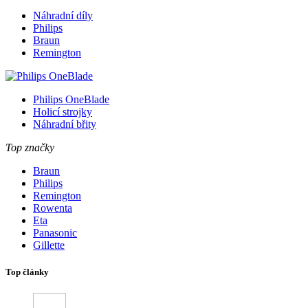
Náhradní díly
Philips
Braun
Remington
Philips OneBlade
Holicí strojky
Náhradní břity
Top značky
Braun
Philips
Remington
Rowenta
Eta
Panasonic
Gillette
Top články