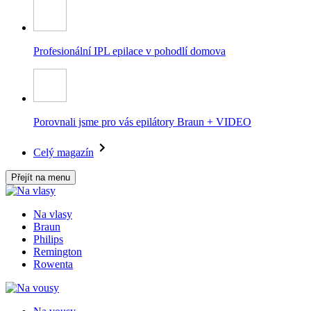
Profesionální IPL epilace v pohodlí domova
Porovnali jsme pro vás epilátory Braun + VIDEO
Celý magazín
Přejít na menu
Na vlasy
Braun
Philips
Remington
Rowenta