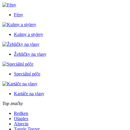
Fény
Kulmy a stylery
Žehličky na vlasy
Speciální péče
Kartáče na vlasy
Top značky
Redken
Olaplex
Alpecin
Tangle Teezer