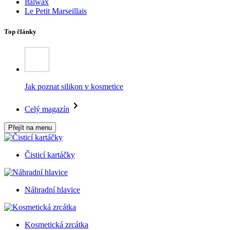
Italwax
Le Petit Marseillais
Top články
Jak poznat silikon v kosmetice
Celý magazín
Přejít na menu
Čisticí kartáčky
Náhradní hlavice
Kosmetická zrcátka