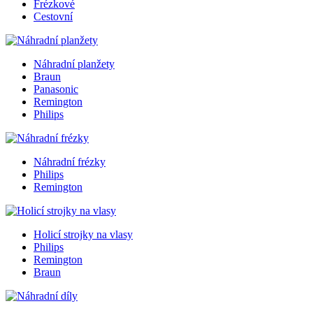
Frézkové
Cestovní
Náhradní planžety
Braun
Panasonic
Remington
Philips
Náhradní frézky
Philips
Remington
Holicí strojky na vlasy
Philips
Remington
Braun