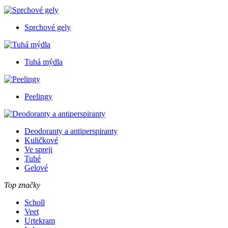
Sprchové gely
Tuhá mýdla
Peelingy
Deodoranty a antiperspiranty
Kuličkové
Ve spreji
Tuhé
Gelové
Top značky
Scholl
Veet
Urtekram