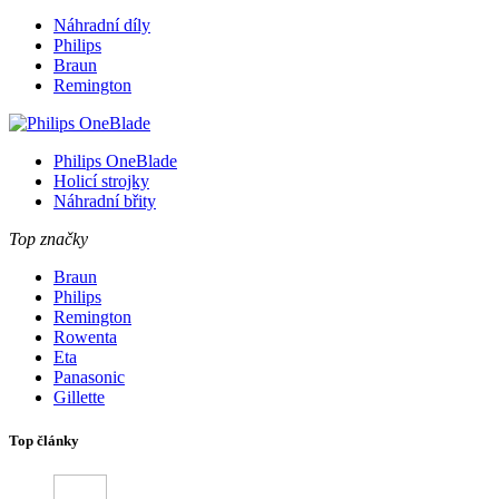
Náhradní díly
Philips
Braun
Remington
Philips OneBlade
Holicí strojky
Náhradní břity
Top značky
Braun
Philips
Remington
Rowenta
Eta
Panasonic
Gillette
Top články