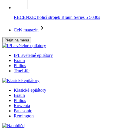
RECENZE: holicí strojek Braun Series 5 5030s
Celý magazín
Přejít na menu
IPL světelné epilátory
Braun
Philips
TrueLife
Klasické epilátory
Braun
Philips
Rowenta
Panasonic
Remington