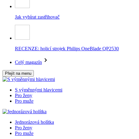
Jak vybírat zastřihovač
RECENZE: holicí strojek Philips OneBlade QP2530
Celý magazín
Přejít na menu
S výměnnými hlavicemi
Pro ženy
Pro muže
Jednorázová holítka
Pro ženy
Pro muže