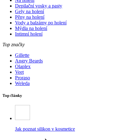
Na holení
Depilační vosky a pasty
Gely na holení
Pěny na holení
Vody a balzámy po holení
Mýdla na holení
Intimní holení
Top značky
Gillette
Angry Beards
Olaplex
Veet
Proraso
Weleda
Top články
Jak poznat silikon v kosmetice