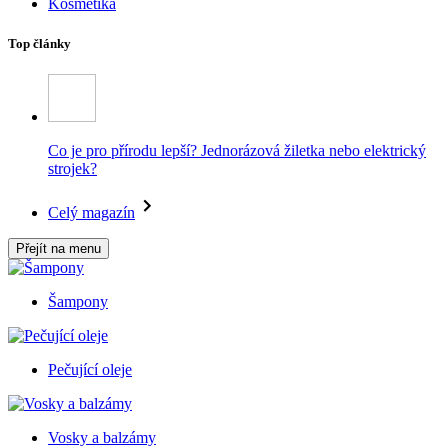
Kosmetika
Top články
Co je pro přírodu lepší? Jednorázová žiletka nebo elektrický
strojek?
Celý magazín
Přejít na menu
Šampony
Pečující oleje
Vosky a balzámy