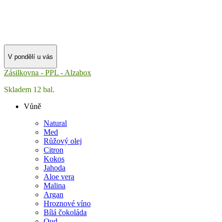
V pondělí u vás
Zásilkovna - PPL - Alzabox
Skladem 12 bal.
Vůně
Natural
Med
Růžový olej
Citron
Kokos
Jahoda
Aloe vera
Malina
Argan
Hroznové víno
Bílá čokoláda
Oud