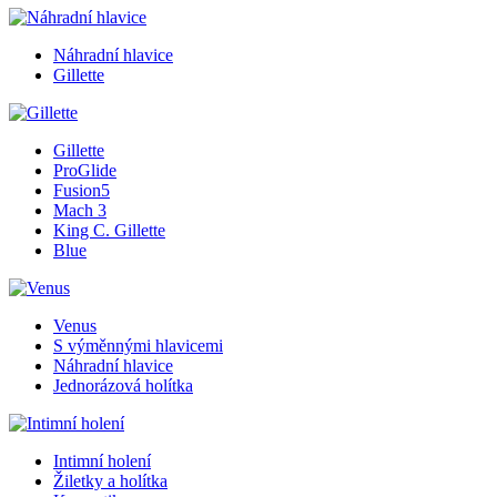
Náhradní hlavice
Gillette
Gillette
ProGlide
Fusion5
Mach 3
King C. Gillette
Blue
Venus
S výměnnými hlavicemi
Náhradní hlavice
Jednorázová holítka
Intimní holení
Žiletky a holítka