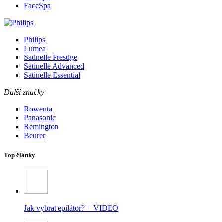
FaceSpa
Philips
Lumea
Satinelle Prestige
Satinelle Advanced
Satinelle Essential
Další značky
Rowenta
Panasonic
Remington
Beurer
Top články
Jak vybrat epilátor? + VIDEO