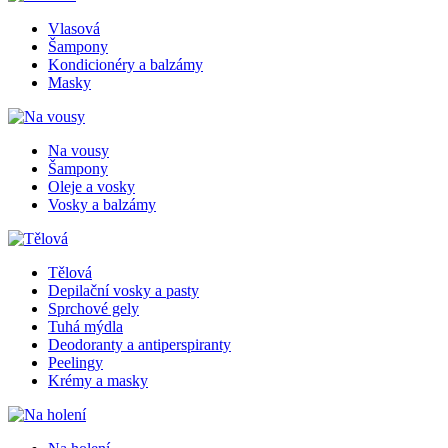
Vlasová
Šampony
Kondicionéry a balzámy
Masky
Na vousy
Šampony
Oleje a vosky
Vosky a balzámy
Tělová
Depilační vosky a pasty
Sprchové gely
Tuhá mýdla
Deodoranty a antiperspiranty
Peelingy
Krémy a masky