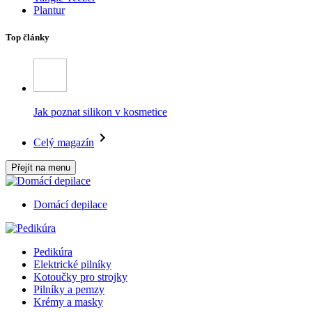
Plantur
Top články
Jak poznat silikon v kosmetice
Celý magazín
Přejít na menu
Domácí depilace
Pedikúra
Elektrické pilníky
Kotoučky pro strojky
Pilníky a pemzy
Krémy a masky