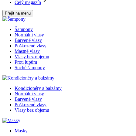
Celý magazín
Přejít na menu
Šampony
Normální vlasy
Barvené vlasy
Poškozené vlasy
Mastné vlasy
Vlasy bez objemu
Proti lupům
Suché šampony
Kondicionéry a balzámy
Normální vlasy
Barvené vlasy
Poškozené vlasy
Vlasy bez objemu
Masky