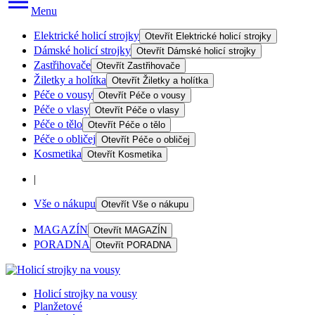
Menu
Elektrické holicí strojky
Otevřít
Elektrické holicí strojky
Dámské holicí strojky
Otevřít
Dámské holicí strojky
Zastřihovače
Otevřít
Zastřihovače
Žiletky a holítka
Otevřít
Žiletky a holítka
Péče o vousy
Otevřít
Péče o vousy
Péče o vlasy
Otevřít
Péče o vlasy
Péče o tělo
Otevřít
Péče o tělo
Péče o obličej
Otevřít
Péče o obličej
Kosmetika
Otevřít
Kosmetika
|
Vše o nákupu
Otevřít
Vše o nákupu
MAGAZÍN
Otevřít
MAGAZÍN
PORADNA
Otevřít
PORADNA
Holicí strojky na vousy
Planžetové