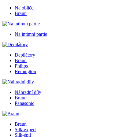
Na obličej
Braun
Na intimní partie
Depilátory
Braun
Philips
Remington
Náhradní díly
Braun
Panasonic
Braun
Silk-expert
Silk-épil