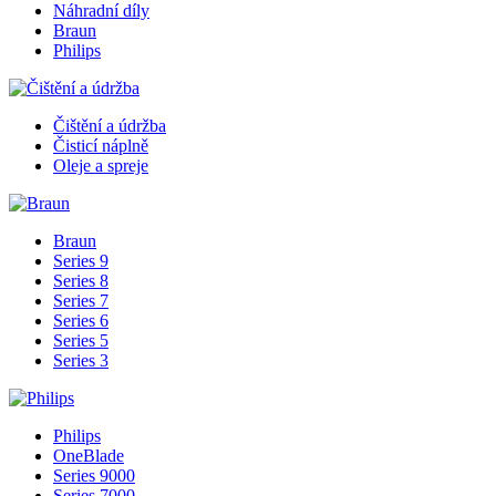
Náhradní díly
Braun
Philips
Čištění a údržba
Čisticí náplně
Oleje a spreje
Braun
Series 9
Series 8
Series 7
Series 6
Series 5
Series 3
Philips
OneBlade
Series 9000
Series 7000