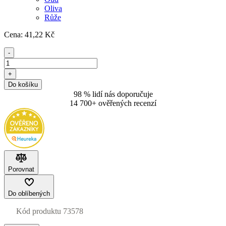
Oliva
Růže
Cena:
41
,22 Kč
-
+
Do košíku
98 % lidí nás doporučuje
14 700+ ověřených recenzí
Porovnat
Do oblíbených
Kód produktu
73578