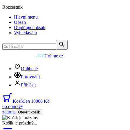
Rozcestník
Hlavní menu
Obsah
Doplňující obsah
Vyhledávání
Holime.cz
Oblíbené
Porovnání
Přihlásit
Košík
Jen 10000 Kč
do dopravy
zdarma
Otevřít košík
Košík je prázdný
...