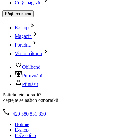
Celý magazín
Přejít na menu
E-shop
Magazín
Poradna
Vše o nákupu
Oblíbené
Porovnání
Přihlásit
Potřebujete poradit?
Zeptejte se našich odborníků
+420 380 831 830
Holime
E-shop
Péče o tělo