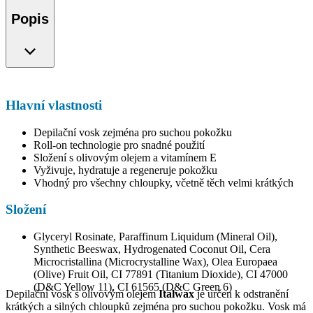
Popis
Hlavní vlastnosti
Depilační vosk zejména pro suchou pokožku
Roll-on technologie pro snadné použití
Složení s olivovým olejem a vitamínem E
Vyživuje, hydratuje a regeneruje pokožku
Vhodný pro všechny chloupky, včetně těch velmi krátkých
Složení
Glyceryl Rosinate, Paraffinum Liquidum (Mineral Oil),
Synthetic Beeswax, Hydrogenated Coconut Oil, Cera
Microcristallina (Microcrystalline Wax), Olea Europaea
(Olive) Fruit Oil, CI 77891 (Titanium Dioxide), CI 47000
(D&C Yellow 11), CI 61565 (D&C Green 6)
Depilační vosk s olivovým olejem
Italwax
je určen k odstranění
krátkých a silných chloupků zejména pro suchou pokožku. Vosk má