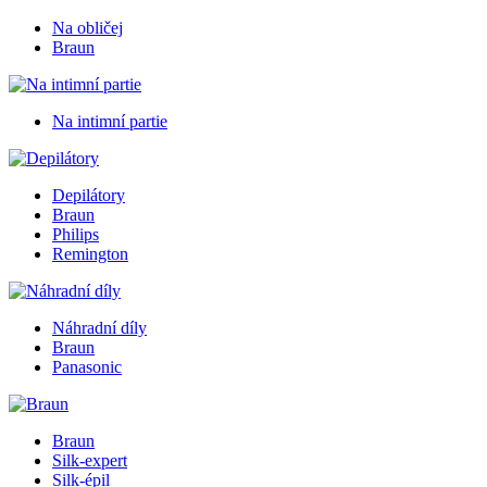
Na obličej
Braun
Na intimní partie
Depilátory
Braun
Philips
Remington
Náhradní díly
Braun
Panasonic
Braun
Silk-expert
Silk-épil