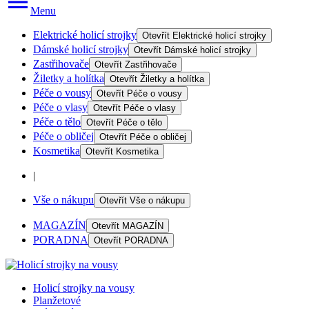
Menu
Elektrické holicí strojky
Otevřít
Elektrické holicí strojky
Dámské holicí strojky
Otevřít
Dámské holicí strojky
Zastřihovače
Otevřít
Zastřihovače
Žiletky a holítka
Otevřít
Žiletky a holítka
Péče o vousy
Otevřít
Péče o vousy
Péče o vlasy
Otevřít
Péče o vlasy
Péče o tělo
Otevřít
Péče o tělo
Péče o obličej
Otevřít
Péče o obličej
Kosmetika
Otevřít
Kosmetika
|
Vše o nákupu
Otevřít
Vše o nákupu
MAGAZÍN
Otevřít
MAGAZÍN
PORADNA
Otevřít
PORADNA
Holicí strojky na vousy
Planžetové