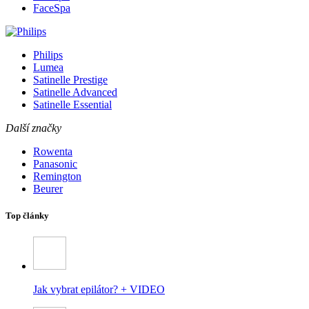
FaceSpa
Philips
Lumea
Satinelle Prestige
Satinelle Advanced
Satinelle Essential
Další značky
Rowenta
Panasonic
Remington
Beurer
Top články
Jak vybrat epilátor? + VIDEO