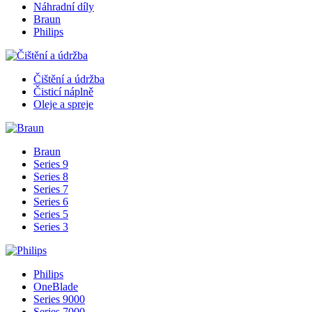
Náhradní díly
Braun
Philips
Čištění a údržba
Čisticí náplně
Oleje a spreje
Braun
Series 9
Series 8
Series 7
Series 6
Series 5
Series 3
Philips
OneBlade
Series 9000
Series 7000