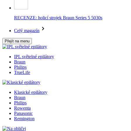
RECENZE: holicí strojek Braun Series 5 5030s
Celý magazín
Přejít na menu
IPL světelné epilátory
Braun
Philips
TrueLife
Klasické epilátory
Braun
Philips
Rowenta
Panasonic
Remington