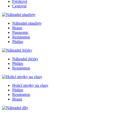
Frézkové
Cestovní
Náhradní planžety
Braun
Panasonic
Remington
Philips
Náhradní frézky
Philips
Remington
Holicí strojky na vlasy
Philips
Remington
Braun