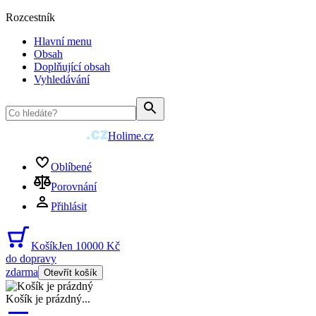
Rozcestník
Hlavní menu
Obsah
Doplňující obsah
Vyhledávání
Holime.cz
Oblíbené
Porovnání
Přihlásit
Košík
Jen 10000 Kč
do dopravy
zdarma
Otevřít košík
Košík je prázdný
...