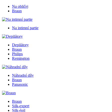
Na obličej
Braun
Na intimní partie
Depilátory
Braun
Philips
Remington
Náhradní díly
Braun
Panasonic
Braun
Silk-expert
Silk-épil