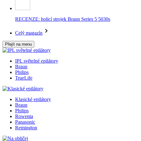
RECENZE: holicí strojek Braun Series 5 5030s
Celý magazín
Přejít na menu
IPL světelné epilátory
Braun
Philips
TrueLife
Klasické epilátory
Braun
Philips
Rowenta
Panasonic
Remington