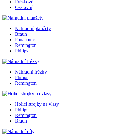
Frézkové
Cestovní
Náhradní planžety
Braun
Panasonic
Remington
Philips
Náhradní frézky
Philips
Remington
Holicí strojky na vlasy
Philips
Remington
Braun