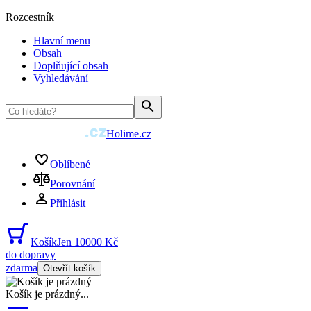
Rozcestník
Hlavní menu
Obsah
Doplňující obsah
Vyhledávání
Holime.cz
Oblíbené
Porovnání
Přihlásit
Košík
Jen 10000 Kč
do dopravy
zdarma
Otevřít košík
Košík je prázdný
...