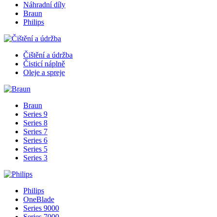
Náhradní díly
Braun
Philips
Čištění a údržba
Čisticí náplně
Oleje a spreje
Braun
Series 9
Series 8
Series 7
Series 6
Series 5
Series 3
Philips
OneBlade
Series 9000
Series 7000