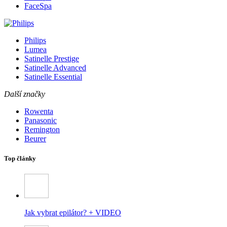
FaceSpa
Philips
Lumea
Satinelle Prestige
Satinelle Advanced
Satinelle Essential
Další značky
Rowenta
Panasonic
Remington
Beurer
Top články
Jak vybrat epilátor? + VIDEO