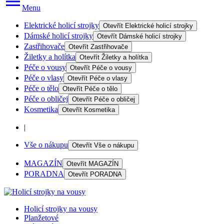
Menu
Elektrické holicí strojky
Otevřít
Elektrické holicí strojky
Dámské holicí strojky
Otevřít
Dámské holicí strojky
Zastřihovače
Otevřít
Zastřihovače
Žiletky a holítka
Otevřít
Žiletky a holítka
Péče o vousy
Otevřít
Péče o vousy
Péče o vlasy
Otevřít
Péče o vlasy
Péče o tělo
Otevřít
Péče o tělo
Péče o obličej
Otevřít
Péče o obličej
Kosmetika
Otevřít
Kosmetika
|
Vše o nákupu
Otevřít
Vše o nákupu
MAGAZÍN
Otevřít
MAGAZÍN
PORADNA
Otevřít
PORADNA
Holicí strojky na vousy
Planžetové