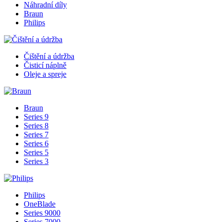
Náhradní díly
Braun
Philips
Čištění a údržba
Čisticí náplně
Oleje a spreje
Braun
Series 9
Series 8
Series 7
Series 6
Series 5
Series 3
Philips
OneBlade
Series 9000
Series 7000