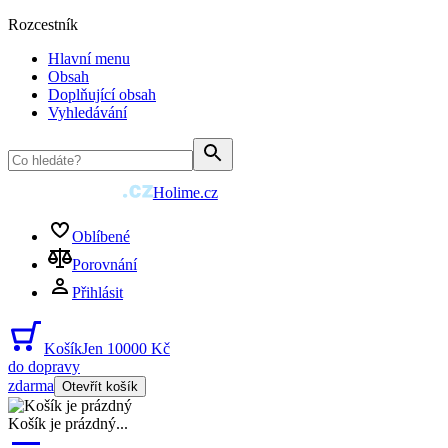
Rozcestník
Hlavní menu
Obsah
Doplňující obsah
Vyhledávání
Holime.cz
Oblíbené
Porovnání
Přihlásit
Košík
Jen 10000 Kč
do dopravy
zdarma
Otevřít košík
Košík je prázdný
...