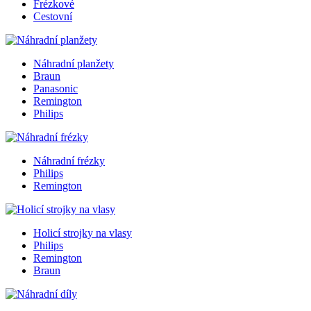
Frézkové
Cestovní
Náhradní planžety
Braun
Panasonic
Remington
Philips
Náhradní frézky
Philips
Remington
Holicí strojky na vlasy
Philips
Remington
Braun