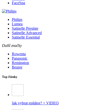
FaceSpa
Philips
Lumea
Satinelle Prestige
Satinelle Advanced
Satinelle Essential
Další značky
Rowenta
Panasonic
Remington
Beurer
Top články
Jak vybrat epilátor? + VIDEO