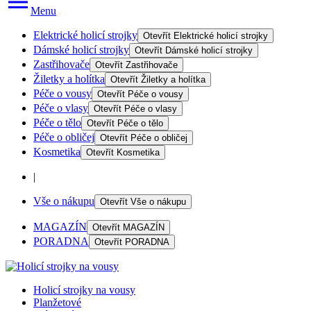
Menu
Elektrické holicí strojky
Otevřít
Elektrické holicí strojky
Dámské holicí strojky
Otevřít
Dámské holicí strojky
Zastřihovače
Otevřít
Zastřihovače
Žiletky a holítka
Otevřít
Žiletky a holítka
Péče o vousy
Otevřít
Péče o vousy
Péče o vlasy
Otevřít
Péče o vlasy
Péče o tělo
Otevřít
Péče o tělo
Péče o obličej
Otevřít
Péče o obličej
Kosmetika
Otevřít
Kosmetika
|
Vše o nákupu
Otevřít
Vše o nákupu
MAGAZÍN
Otevřít
MAGAZÍN
PORADNA
Otevřít
PORADNA
Holicí strojky na vousy
Planžetové