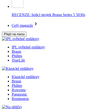
RECENZE: holicí strojek Braun Series 5 5030s
Celý magazín
Přejít na menu
IPL světelné epilátory
Braun
Philips
TrueLife
Klasické epilátory
Braun
Philips
Rowenta
Panasonic
Remington