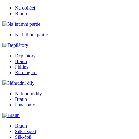
Na obličej
Braun
Na intimní partie
Depilátory
Braun
Philips
Remington
Náhradní díly
Braun
Panasonic
Braun
Silk-expert
Silk-épil