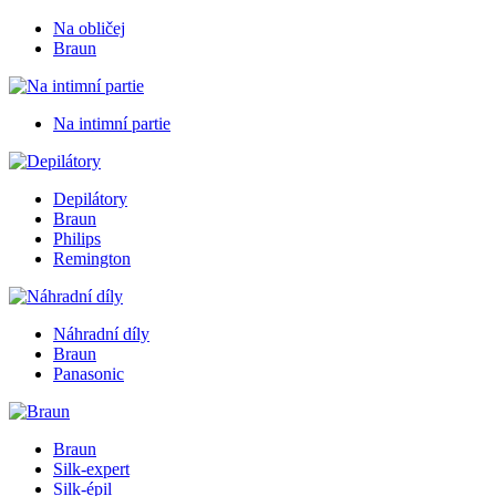
Na obličej
Braun
Na intimní partie
Depilátory
Braun
Philips
Remington
Náhradní díly
Braun
Panasonic
Braun
Silk-expert
Silk-épil