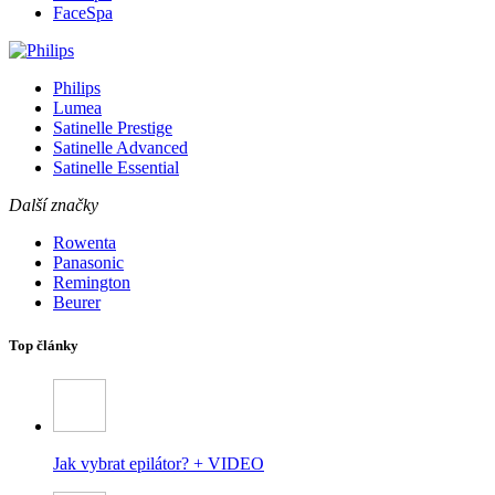
FaceSpa
Philips
Lumea
Satinelle Prestige
Satinelle Advanced
Satinelle Essential
Další značky
Rowenta
Panasonic
Remington
Beurer
Top články
Jak vybrat epilátor? + VIDEO