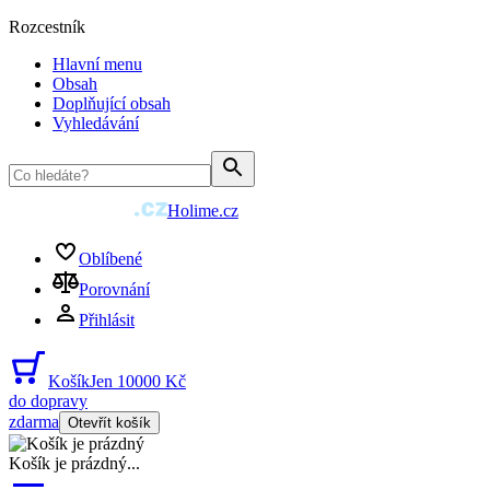
Rozcestník
Hlavní menu
Obsah
Doplňující obsah
Vyhledávání
Holime.cz
Oblíbené
Porovnání
Přihlásit
Košík
Jen 10000 Kč
do dopravy
zdarma
Otevřít košík
Košík je prázdný
...