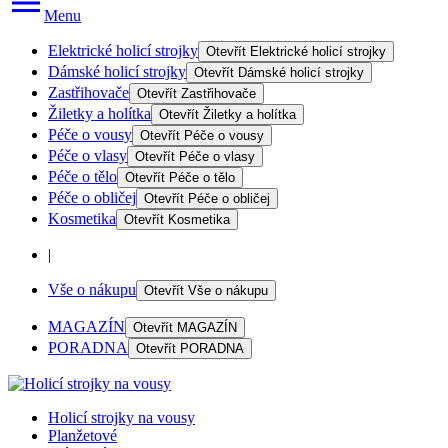
Menu
Elektrické holicí strojky
Otevřít
Elektrické holicí strojky
Dámské holicí strojky
Otevřít
Dámské holicí strojky
Zastřihovače
Otevřít
Zastřihovače
Žiletky a holítka
Otevřít
Žiletky a holítka
Péče o vousy
Otevřít
Péče o vousy
Péče o vlasy
Otevřít
Péče o vlasy
Péče o tělo
Otevřít
Péče o tělo
Péče o obličej
Otevřít
Péče o obličej
Kosmetika
Otevřít
Kosmetika
|
Vše o nákupu
Otevřít
Vše o nákupu
MAGAZÍN
Otevřít
MAGAZÍN
PORADNA
Otevřít
PORADNA
Holicí strojky na vousy
Planžetové