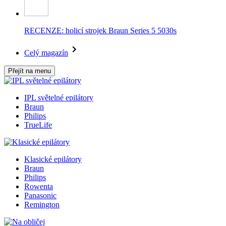
RECENZE: holicí strojek Braun Series 5 5030s
Celý magazín
Přejít na menu
IPL světelné epilátory
Braun
Philips
TrueLife
Klasické epilátory
Braun
Philips
Rowenta
Panasonic
Remington