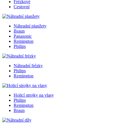
Frézkové
Cestovní
Náhradní planžety
Braun
Panasonic
Remington
Philips
Náhradní frézky
Philips
Remington
Holicí strojky na vlasy
Philips
Remington
Braun