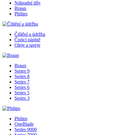
Náhradní díly
Braun
Philips
Čištění a údržba
Čisticí náplně
Oleje a spreje
Braun
Series 9
Series 8
Series 7
Series 6
Series 5
Series 3
Philips
OneBlade
Series 9000
Series 7000