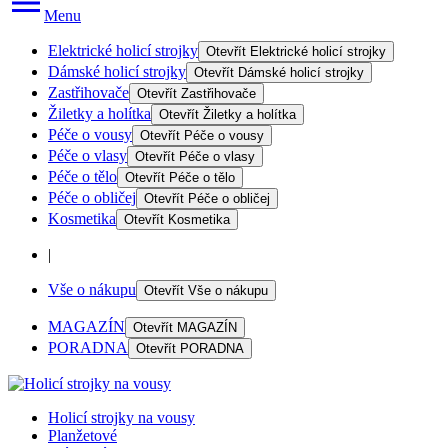
Menu
Elektrické holicí strojky
Otevřít
Elektrické holicí strojky
Dámské holicí strojky
Otevřít
Dámské holicí strojky
Zastřihovače
Otevřít
Zastřihovače
Žiletky a holítka
Otevřít
Žiletky a holítka
Péče o vousy
Otevřít
Péče o vousy
Péče o vlasy
Otevřít
Péče o vlasy
Péče o tělo
Otevřít
Péče o tělo
Péče o obličej
Otevřít
Péče o obličej
Kosmetika
Otevřít
Kosmetika
|
Vše o nákupu
Otevřít
Vše o nákupu
MAGAZÍN
Otevřít
MAGAZÍN
PORADNA
Otevřít
PORADNA
Holicí strojky na vousy
Planžetové