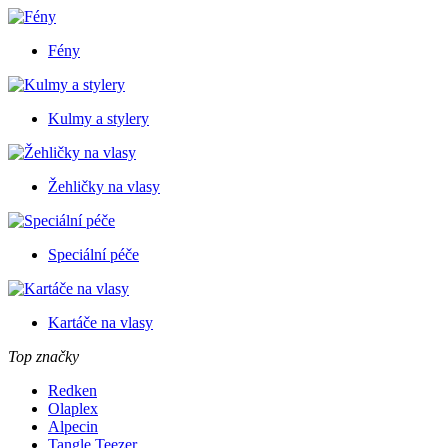
Fény
Kulmy a stylery
Žehličky na vlasy
Speciální péče
Kartáče na vlasy
Top značky
Redken
Olaplex
Alpecin
Tangle Teezer