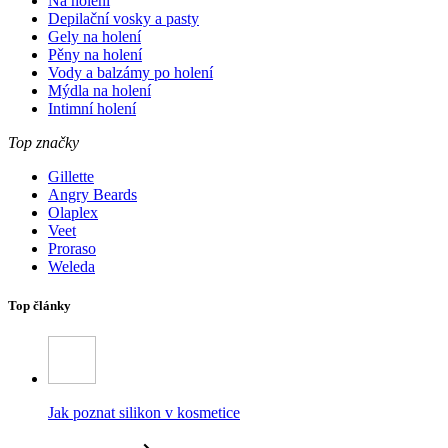
Na holení
Depilační vosky a pasty
Gely na holení
Pěny na holení
Vody a balzámy po holení
Mýdla na holení
Intimní holení
Top značky
Gillette
Angry Beards
Olaplex
Veet
Proraso
Weleda
Top články
Jak poznat silikon v kosmetice