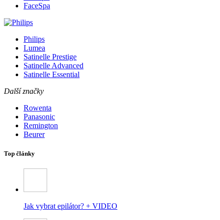
FaceSpa
Philips
Lumea
Satinelle Prestige
Satinelle Advanced
Satinelle Essential
Další značky
Rowenta
Panasonic
Remington
Beurer
Top články
Jak vybrat epilátor? + VIDEO