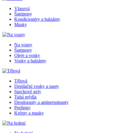
Vlasová
Šampony
Kondicionéry a balzámy
Masky
Na vousy
Šampony
Oleje a vosky
Vosky a balzámy
Tělová
Depilační vosky a pasty
Sprchové gely
Tuhá mýdla
Deodoranty a antiperspiranty
Peelingy
Krémy a masky