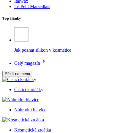
Italwax
Le Petit Marseillais
Top články
Jak poznat silikon v kosmetice
Celý magazín
Přejít na menu
Čisticí kartáčky
Náhradní hlavice
Kosmetická zrcátka