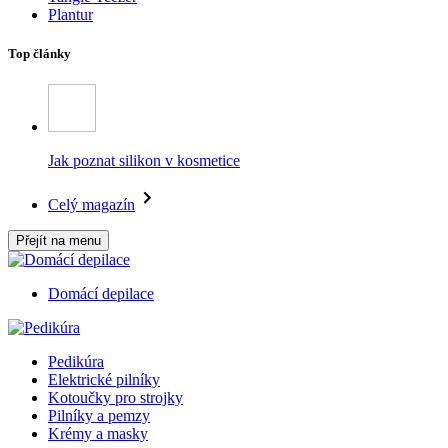
Plantur
Top články
Jak poznat silikon v kosmetice
Celý magazín
Přejít na menu
Domácí depilace
Pedikúra
Elektrické pilníky
Kotoučky pro strojky
Pilníky a pemzy
Krémy a masky