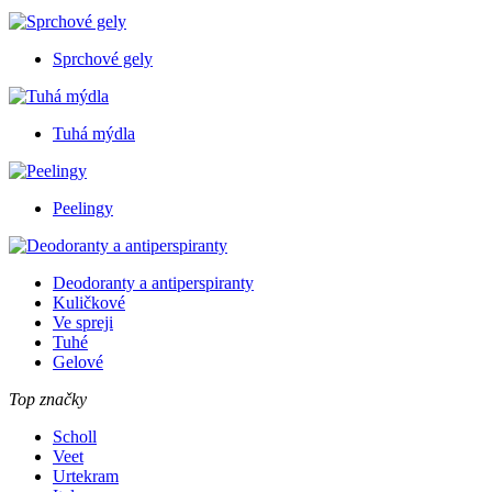
Sprchové gely
Tuhá mýdla
Peelingy
Deodoranty a antiperspiranty
Kuličkové
Ve spreji
Tuhé
Gelové
Top značky
Scholl
Veet
Urtekram