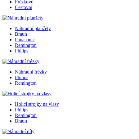
Frézkové
Cestovní
Náhradní planžety
Braun
Panasonic
Remington
Philips
Náhradní frézky
Philips
Remington
Holicí strojky na vlasy
Philips
Remington
Braun