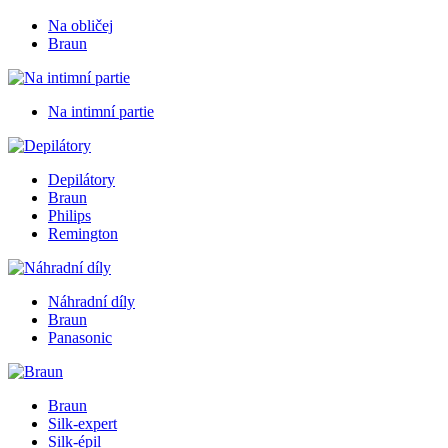
Na obličej
Braun
Na intimní partie
Depilátory
Braun
Philips
Remington
Náhradní díly
Braun
Panasonic
Braun
Silk-expert
Silk-épil