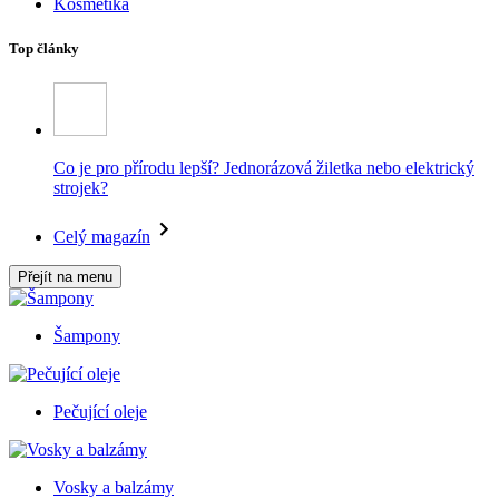
Kosmetika
Top články
Co je pro přírodu lepší? Jednorázová žiletka nebo elektrický
strojek?
Celý magazín
Přejít na menu
Šampony
Pečující oleje
Vosky a balzámy