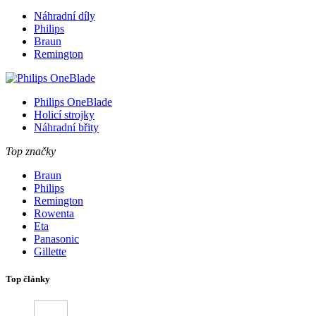
Náhradní díly
Philips
Braun
Remington
Philips OneBlade
Holicí strojky
Náhradní břity
Top značky
Braun
Philips
Remington
Rowenta
Eta
Panasonic
Gillette
Top články