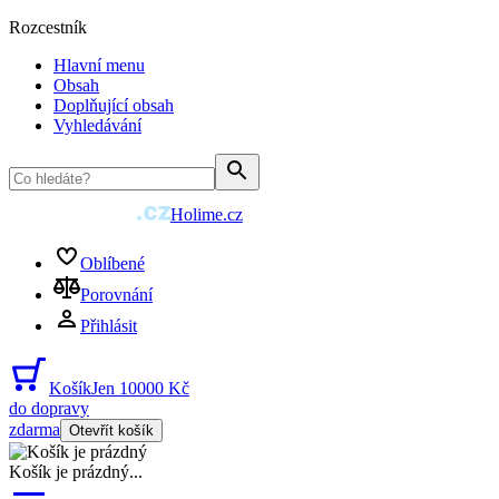
Rozcestník
Hlavní menu
Obsah
Doplňující obsah
Vyhledávání
Holime.cz
Oblíbené
Porovnání
Přihlásit
Košík
Jen 10000 Kč
do dopravy
zdarma
Otevřít košík
Košík je prázdný
...