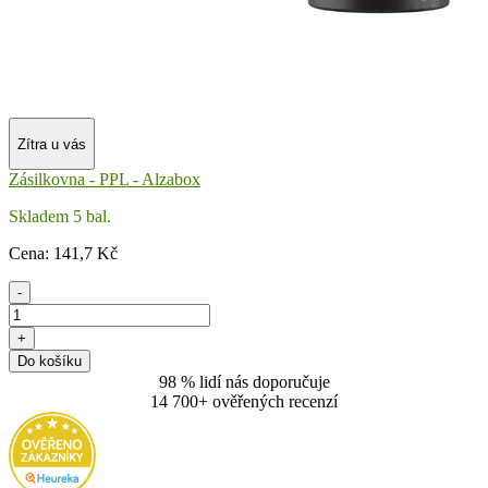
Zítra u vás
Zásilkovna - PPL - Alzabox
Skladem 5 bal.
Cena:
141
,7 Kč
-
+
Do košíku
98 % lidí nás doporučuje
14 700+ ověřených recenzí