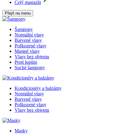
Celý magazín
Přejít na menu
Šampony
Normální vlasy
Barvené vlasy
Poškozené vlasy
Mastné vlasy
Vlasy bez objemu
Proti lupům
Suché šampony
Kondicionéry a balzámy
Normální vlasy
Barvené vlasy
Poškozené vlasy
Vlasy bez objemu
Masky