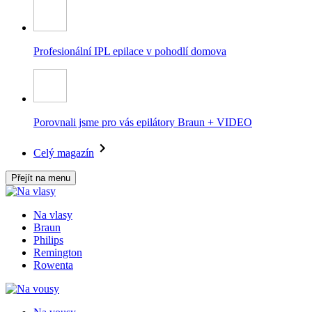
Profesionální IPL epilace v pohodlí domova
Porovnali jsme pro vás epilátory Braun + VIDEO
Celý magazín
Přejít na menu
Na vlasy
Braun
Philips
Remington
Rowenta