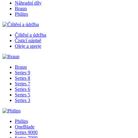
Náhradní díly
Braun
Philips
Čištění a údržba
Čisticí náplně
Oleje a spreje
Braun
Series 9
Series 8
Series 7
Series 6
Series 5
Series 3
Philips
OneBlade
Series 9000
Series 7000