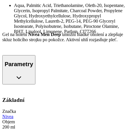
Aqua, Palmitic Acid, Triethanolamine, Oleth-20, Isopentane,
Glycerin, Isopropyl Palmitate, Charcoal Powder, Propylene
Glycol, Hydroxyethylcellulose, Hydroxypropyl
Methylcellulose, Laureth-2, PEG-14, PEG-90 Glyceryl
Isostearate, Polyisobutene, Isobutane, Piroctone Olamine,
BHT, Linalool, Limonene, Parfum, CI77266
Gel na holení
Nivea Men Deep
umožní hladké oholení a zlepšuje
skluz holicího strojku po pokožce. Aktivní uhlí rozjasňuje pleť.
Parametry
Základní
Značka
Nivea
Objem
200 ml