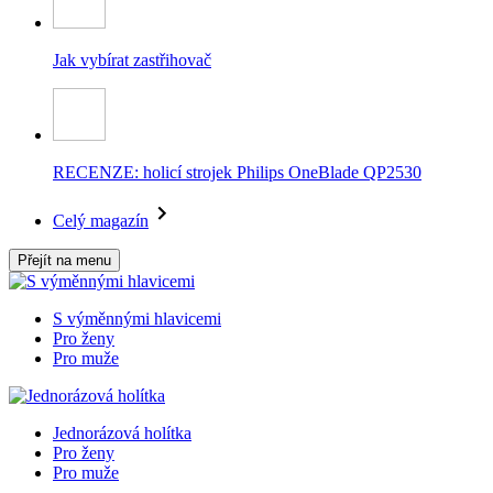
Jak vybírat zastřihovač
RECENZE: holicí strojek Philips OneBlade QP2530
Celý magazín
Přejít na menu
S výměnnými hlavicemi
Pro ženy
Pro muže
Jednorázová holítka
Pro ženy
Pro muže