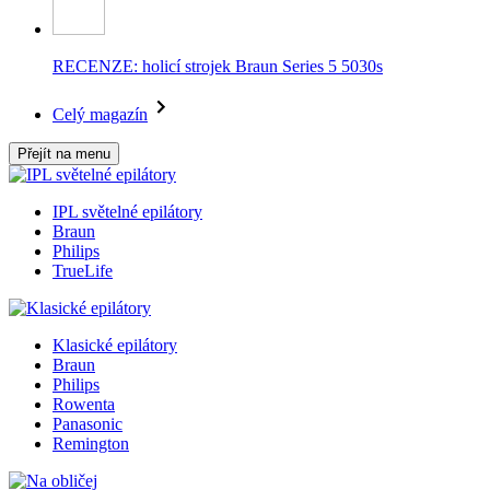
RECENZE: holicí strojek Braun Series 5 5030s
Celý magazín
Přejít na menu
IPL světelné epilátory
Braun
Philips
TrueLife
Klasické epilátory
Braun
Philips
Rowenta
Panasonic
Remington