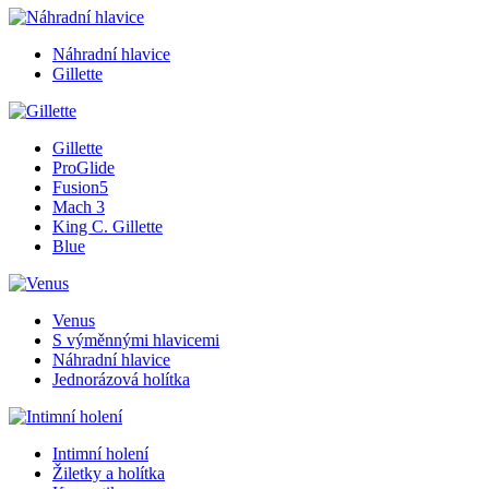
Náhradní hlavice
Gillette
Gillette
ProGlide
Fusion5
Mach 3
King C. Gillette
Blue
Venus
S výměnnými hlavicemi
Náhradní hlavice
Jednorázová holítka
Intimní holení
Žiletky a holítka