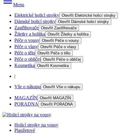
Menu
Elektrické holicí strojky
Otevřít
Elektrické holicí strojky
Dámské holicí strojky
Otevřít
Dámské holicí strojky
Zastřihovače
Otevřít
Zastřihovače
Žiletky a holítka
Otevřít
Žiletky a holítka
Péče o vousy
Otevřít
Péče o vousy
Péče o vlasy
Otevřít
Péče o vlasy
Péče o tělo
Otevřít
Péče o tělo
Péče o obličej
Otevřít
Péče o obličej
Kosmetika
Otevřít
Kosmetika
|
Vše o nákupu
Otevřít
Vše o nákupu
MAGAZÍN
Otevřít
MAGAZÍN
PORADNA
Otevřít
PORADNA
Holicí strojky na vousy
Planžetové