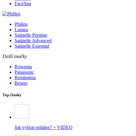
FaceSpa
Philips
Lumea
Satinelle Prestige
Satinelle Advanced
Satinelle Essential
Další značky
Rowenta
Panasonic
Remington
Beurer
Top články
Jak vybrat epilátor? + VIDEO