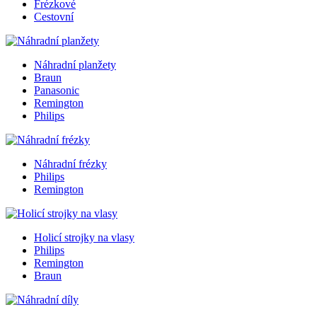
Frézkové
Cestovní
Náhradní planžety
Braun
Panasonic
Remington
Philips
Náhradní frézky
Philips
Remington
Holicí strojky na vlasy
Philips
Remington
Braun