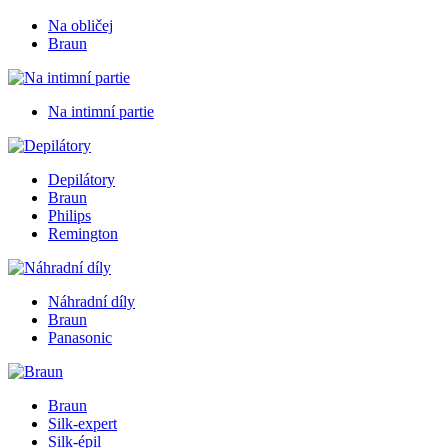
Na obličej
Braun
Na intimní partie
Depilátory
Braun
Philips
Remington
Náhradní díly
Braun
Panasonic
Braun
Silk-expert
Silk-épil