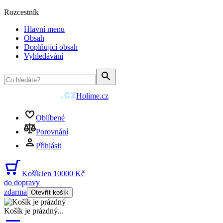
Rozcestník
Hlavní menu
Obsah
Doplňující obsah
Vyhledávání
Holime.cz
Oblíbené
Porovnání
Přihlásit
Košík
Jen 10000 Kč
do dopravy
zdarma
Otevřít košík
Košík je prázdný
...