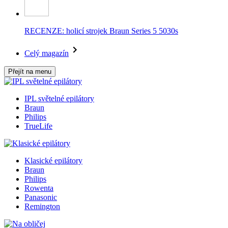
RECENZE: holicí strojek Braun Series 5 5030s
Celý magazín
Přejít na menu
IPL světelné epilátory
Braun
Philips
TrueLife
Klasické epilátory
Braun
Philips
Rowenta
Panasonic
Remington