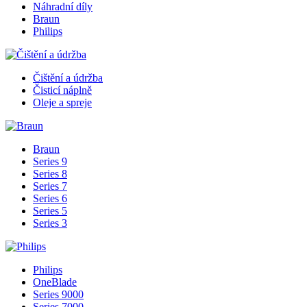
Náhradní díly
Braun
Philips
Čištění a údržba
Čisticí náplně
Oleje a spreje
Braun
Series 9
Series 8
Series 7
Series 6
Series 5
Series 3
Philips
OneBlade
Series 9000
Series 7000