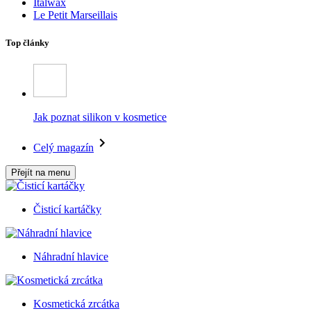
Italwax
Le Petit Marseillais
Top články
Jak poznat silikon v kosmetice
Celý magazín
Přejít na menu
Čisticí kartáčky
Náhradní hlavice
Kosmetická zrcátka