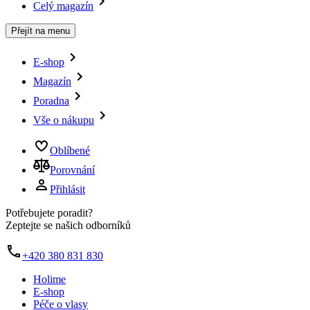
Celý magazín
Přejít na menu
E-shop
Magazín
Poradna
Vše o nákupu
Oblíbené
Porovnání
Přihlásit
Potřebujete poradit?
Zeptejte se našich odborníků
+420 380 831 830
Holime
E-shop
Péče o vlasy