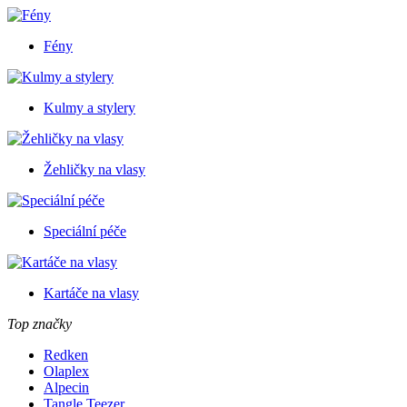
Fény
Kulmy a stylery
Žehličky na vlasy
Speciální péče
Kartáče na vlasy
Top značky
Redken
Olaplex
Alpecin
Tangle Teezer