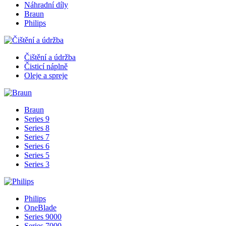
Náhradní díly
Braun
Philips
Čištění a údržba
Čisticí náplně
Oleje a spreje
Braun
Series 9
Series 8
Series 7
Series 6
Series 5
Series 3
Philips
OneBlade
Series 9000
Series 7000