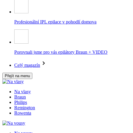
Profesionální IPL epilace v pohodlí domova
Porovnali jsme pro vás epilátory Braun + VIDEO
Celý magazín
Přejít na menu
Na vlasy
Braun
Philips
Remington
Rowenta