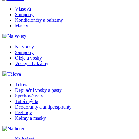
Vlasová
Šampony
Kondicionéry a balzámy
Masky
Na vousy
Šampony
Oleje a vosky
Vosky a balzámy
Tělová
Depilační vosky a pasty
Sprchové gely
Tuhá mýdla
Deodoranty a antiperspiranty
Peelingy
Krémy a masky