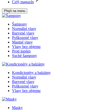
Celý magazín
Přejít na menu
Šampony
Normální vlasy
Barvené vlasy
Poškozené vlasy
Mastné vlasy
Vlasy bez objemu
Proti lupům
Suché šampony
Kondicionéry a balzámy
Normální vlasy
Barvené vlasy
Poškozené vlasy
Vlasy bez objemu
Masky