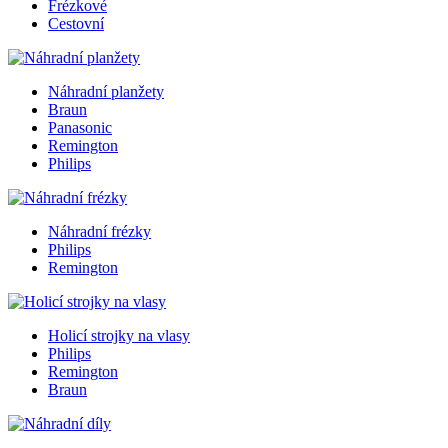
Frézkové
Cestovní
Náhradní planžety
Braun
Panasonic
Remington
Philips
Náhradní frézky
Philips
Remington
Holicí strojky na vlasy
Philips
Remington
Braun