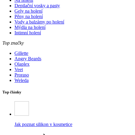
Na holení
Depilační vosky a pasty
Gely na holení
Pěny na holení
Vody a balzámy po holení
Mýdla na holení
Intimní holení
Top značky
Gillette
Angry Beards
Olaplex
Veet
Proraso
Weleda
Top články
Jak poznat silikon v kosmetice