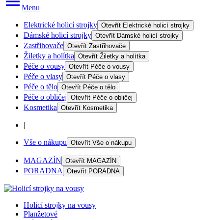
Menu
Elektrické holicí strojky
Otevřít
Elektrické holicí strojky
Dámské holicí strojky
Otevřít
Dámské holicí strojky
Zastřihovače
Otevřít
Zastřihovače
Žiletky a holítka
Otevřít
Žiletky a holítka
Péče o vousy
Otevřít
Péče o vousy
Péče o vlasy
Otevřít
Péče o vlasy
Péče o tělo
Otevřít
Péče o tělo
Péče o obličej
Otevřít
Péče o obličej
Kosmetika
Otevřít
Kosmetika
|
Vše o nákupu
Otevřít
Vše o nákupu
MAGAZÍN
Otevřít
MAGAZÍN
PORADNA
Otevřít
PORADNA
Holicí strojky na vousy
Planžetové