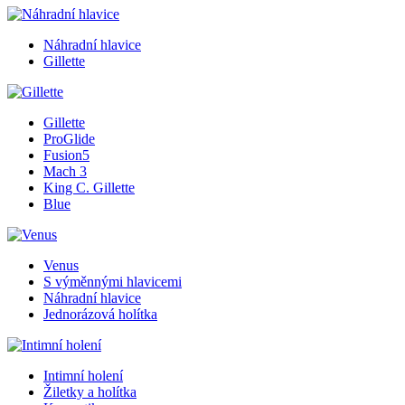
Náhradní hlavice
Gillette
Gillette
ProGlide
Fusion5
Mach 3
King C. Gillette
Blue
Venus
S výměnnými hlavicemi
Náhradní hlavice
Jednorázová holítka
Intimní holení
Žiletky a holítka