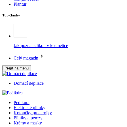
Plantur
Top články
Jak poznat silikon v kosmetice
Celý magazín
Přejít na menu
Domácí depilace
Pedikúra
Elektrické pilníky
Kotoučky pro strojky
Pilníky a pemzy
Krémy a masky