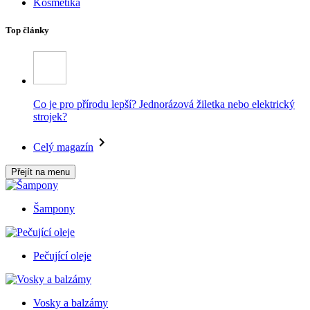
Kosmetika
Top články
Co je pro přírodu lepší? Jednorázová žiletka nebo elektrický
strojek?
Celý magazín
Přejít na menu
Šampony
Pečující oleje
Vosky a balzámy