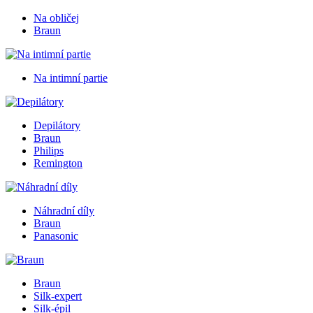
Na obličej
Braun
Na intimní partie
Depilátory
Braun
Philips
Remington
Náhradní díly
Braun
Panasonic
Braun
Silk-expert
Silk-épil