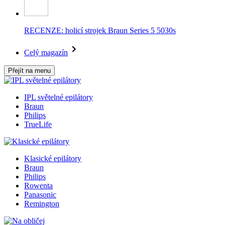
RECENZE: holicí strojek Braun Series 5 5030s
Celý magazín
Přejít na menu
IPL světelné epilátory
Braun
Philips
TrueLife
Klasické epilátory
Braun
Philips
Rowenta
Panasonic
Remington