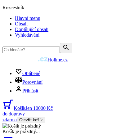
Rozcestník
Hlavní menu
Obsah
Doplňující obsah
Vyhledávání
Holime.cz
Oblíbené
Porovnání
Přihlásit
Košík
Jen 10000 Kč
do dopravy
zdarma
Otevřít košík
Košík je prázdný
...