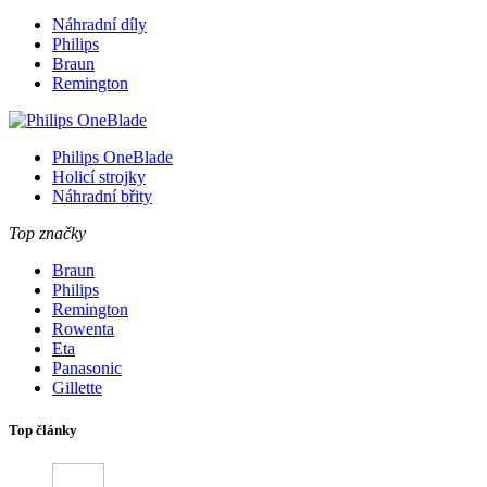
Náhradní díly
Philips
Braun
Remington
Philips OneBlade
Holicí strojky
Náhradní břity
Top značky
Braun
Philips
Remington
Rowenta
Eta
Panasonic
Gillette
Top články