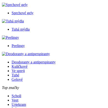
Sprchové gely
Tuhá mýdla
Peelingy
Deodoranty a antiperspiranty
Kuličkové
Ve spreji
Tuhé
Gelové
Top značky
Scholl
Veet
Urtekram