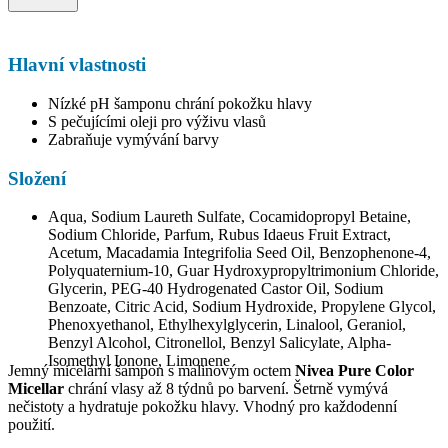
Hlavní vlastnosti
Nízké pH šamponu chrání pokožku hlavy
S pečujícími oleji pro výživu vlasů
Zabraňuje vymývání barvy
Složení
Aqua, Sodium Laureth Sulfate, Cocamidopropyl Betaine,
Sodium Chloride, Parfum, Rubus Idaeus Fruit Extract,
Acetum, Macadamia Integrifolia Seed Oil, Benzophenone-4,
Polyquaternium-10, Guar Hydroxypropyltrimonium Chloride,
Glycerin, PEG-40 Hydrogenated Castor Oil, Sodium
Benzoate, Citric Acid, Sodium Hydroxide, Propylene Glycol,
Phenoxyethanol, Ethylhexylglycerin, Linalool, Geraniol,
Benzyl Alcohol, Citronellol, Benzyl Salicylate, Alpha-
Isomethyl Ionone, Limonene
Jemný micelární šampon s malinovým octem
Nivea Pure Color
Micellar
chrání vlasy až 8 týdnů po barvení. Šetrně vymývá
nečistoty a hydratuje pokožku hlavy. Vhodný pro každodenní
použití.