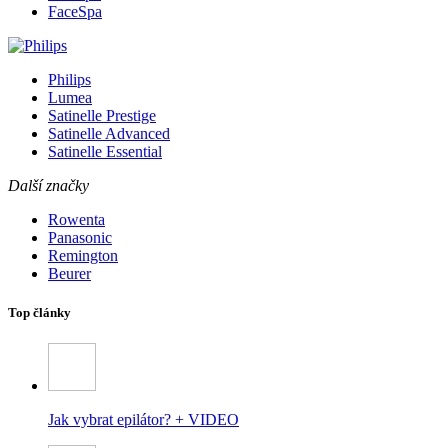
FaceSpa
Philips
Lumea
Satinelle Prestige
Satinelle Advanced
Satinelle Essential
Další značky
Rowenta
Panasonic
Remington
Beurer
Top články
Jak vybrat epilátor? + VIDEO