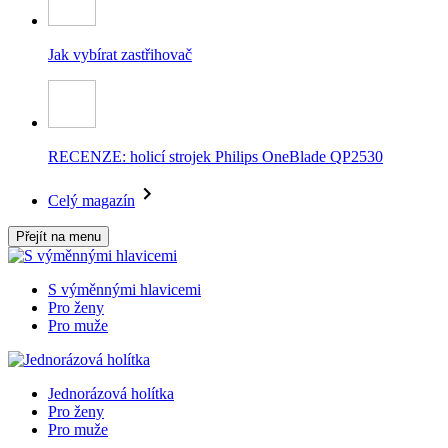
Jak vybírat zastřihovač
RECENZE: holicí strojek Philips OneBlade QP2530
Celý magazín
Přejít na menu
S výměnnými hlavicemi
Pro ženy
Pro muže
Jednorázová holítka
Pro ženy
Pro muže