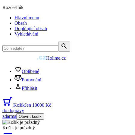
Rozcestník
Hlavní menu
Obsah
Doplňující obsah
Vyhledávání
Holime.cz
Oblíbené
Porovnání
Přihlásit
Košík
Jen 10000 Kč
do dopravy
zdarma
Otevřít košík
Košík je prázdný
...