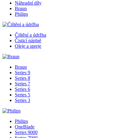
Náhradní díly
Braun
Philips
Čištění a údržba
Čisticí náplně
Oleje a spreje
Braun
Series 9
Series 8
Series 7
Series 6
Series 5
Series 3
Philips
OneBlade
Series 9000
Series 7000