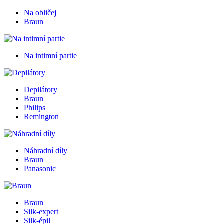
Na obličej
Braun
Na intimní partie
Depilátory
Braun
Philips
Remington
Náhradní díly
Braun
Panasonic
Braun
Silk-expert
Silk-épil