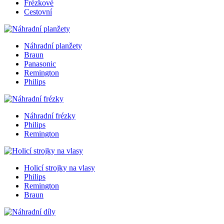
Frézkové
Cestovní
Náhradní planžety
Braun
Panasonic
Remington
Philips
Náhradní frézky
Philips
Remington
Holicí strojky na vlasy
Philips
Remington
Braun