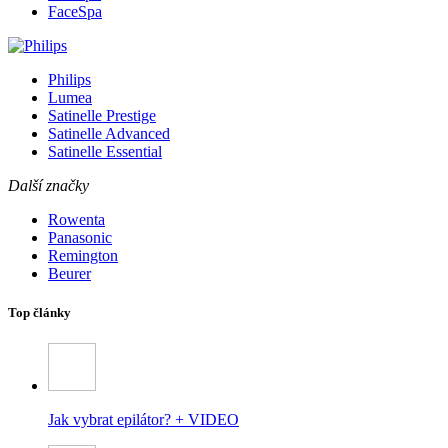
FaceSpa
Philips
Lumea
Satinelle Prestige
Satinelle Advanced
Satinelle Essential
Další značky
Rowenta
Panasonic
Remington
Beurer
Top články
Jak vybrat epilátor? + VIDEO