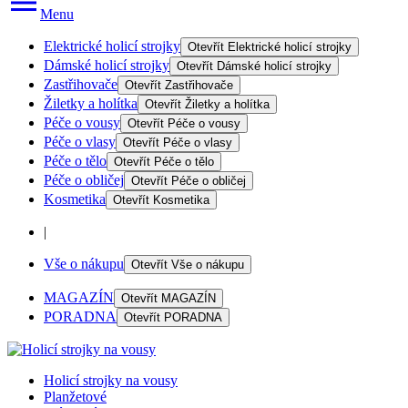
Menu
Elektrické holicí strojky
Otevřít
Elektrické holicí strojky
Dámské holicí strojky
Otevřít
Dámské holicí strojky
Zastřihovače
Otevřít
Zastřihovače
Žiletky a holítka
Otevřít
Žiletky a holítka
Péče o vousy
Otevřít
Péče o vousy
Péče o vlasy
Otevřít
Péče o vlasy
Péče o tělo
Otevřít
Péče o tělo
Péče o obličej
Otevřít
Péče o obličej
Kosmetika
Otevřít
Kosmetika
|
Vše o nákupu
Otevřít
Vše o nákupu
MAGAZÍN
Otevřít
MAGAZÍN
PORADNA
Otevřít
PORADNA
Holicí strojky na vousy
Planžetové