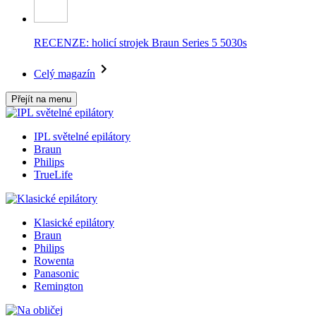
RECENZE: holicí strojek Braun Series 5 5030s
Celý magazín
Přejít na menu
IPL světelné epilátory
Braun
Philips
TrueLife
Klasické epilátory
Braun
Philips
Rowenta
Panasonic
Remington