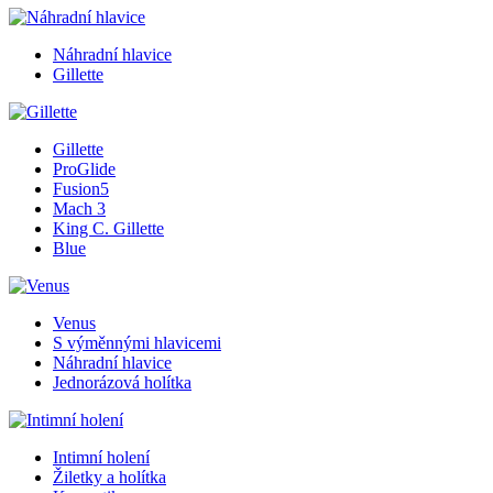
Náhradní hlavice
Gillette
Gillette
ProGlide
Fusion5
Mach 3
King C. Gillette
Blue
Venus
S výměnnými hlavicemi
Náhradní hlavice
Jednorázová holítka
Intimní holení
Žiletky a holítka