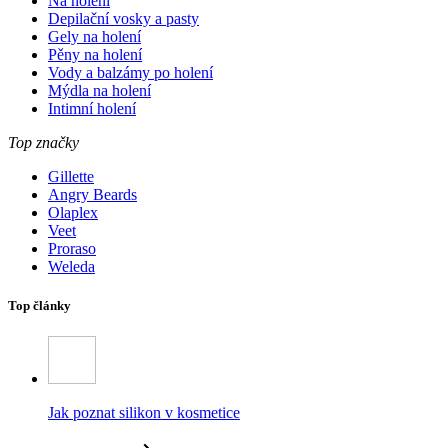
Na holení
Depilační vosky a pasty
Gely na holení
Pěny na holení
Vody a balzámy po holení
Mýdla na holení
Intimní holení
Top značky
Gillette
Angry Beards
Olaplex
Veet
Proraso
Weleda
Top články
Jak poznat silikon v kosmetice