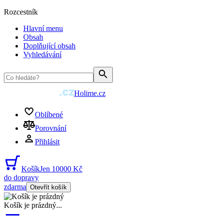
Rozcestník
Hlavní menu
Obsah
Doplňující obsah
Vyhledávání
Holime.cz
Oblíbené
Porovnání
Přihlásit
Košík
Jen 10000 Kč
do dopravy
zdarma
Otevřít košík
Košík je prázdný
...