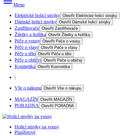
Menu
Elektrické holicí strojky
Otevřít
Elektrické holicí strojky
Dámské holicí strojky
Otevřít
Dámské holicí strojky
Zastřihovače
Otevřít
Zastřihovače
Žiletky a holítka
Otevřít
Žiletky a holítka
Péče o vousy
Otevřít
Péče o vousy
Péče o vlasy
Otevřít
Péče o vlasy
Péče o tělo
Otevřít
Péče o tělo
Péče o obličej
Otevřít
Péče o obličej
Kosmetika
Otevřít
Kosmetika
|
Vše o nákupu
Otevřít
Vše o nákupu
MAGAZÍN
Otevřít
MAGAZÍN
PORADNA
Otevřít
PORADNA
Holicí strojky na vousy
Planžetové