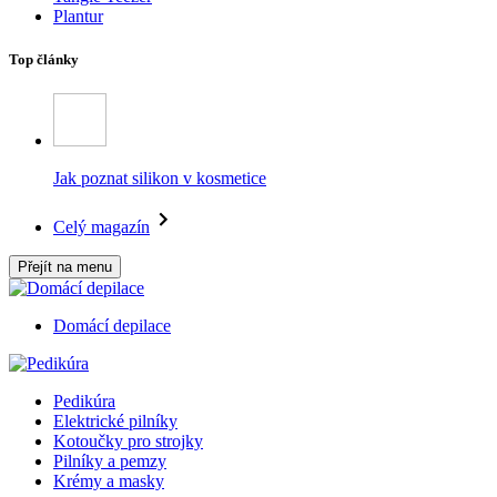
Plantur
Top články
Jak poznat silikon v kosmetice
Celý magazín
Přejít na menu
Domácí depilace
Pedikúra
Elektrické pilníky
Kotoučky pro strojky
Pilníky a pemzy
Krémy a masky