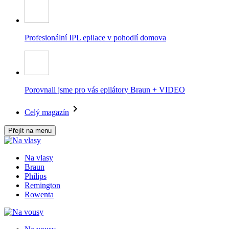
Profesionální IPL epilace v pohodlí domova
Porovnali jsme pro vás epilátory Braun + VIDEO
Celý magazín
Přejít na menu
Na vlasy
Braun
Philips
Remington
Rowenta