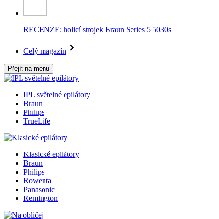
RECENZE: holicí strojek Braun Series 5 5030s
Celý magazín
Přejít na menu
IPL světelné epilátory
Braun
Philips
TrueLife
Klasické epilátory
Braun
Philips
Rowenta
Panasonic
Remington