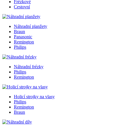
Frézkové
Cestovní
Náhradní planžety
Braun
Panasonic
Remington
Philips
Náhradní frézky
Philips
Remington
Holicí strojky na vlasy
Philips
Remington
Braun