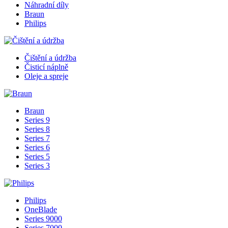
Náhradní díly
Braun
Philips
Čištění a údržba
Čisticí náplně
Oleje a spreje
Braun
Series 9
Series 8
Series 7
Series 6
Series 5
Series 3
Philips
OneBlade
Series 9000
Series 7000