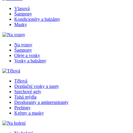
Vlasová
Šampony
Kondicionéry a balzámy
Masky
Na vousy
Šampony
Oleje a vosky
Vosky a balzámy
Tělová
Depilační vosky a pasty
Sprchové gely
Tuhá mýdla
Deodoranty a antiperspiranty
Peelingy
Krémy a masky