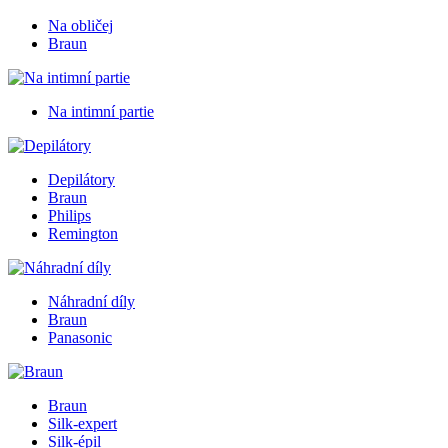
Na obličej
Braun
Na intimní partie
Depilátory
Braun
Philips
Remington
Náhradní díly
Braun
Panasonic
Braun
Silk-expert
Silk-épil