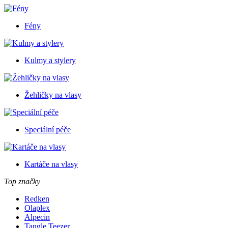
Fény
Kulmy a stylery
Žehličky na vlasy
Speciální péče
Kartáče na vlasy
Top značky
Redken
Olaplex
Alpecin
Tangle Teezer