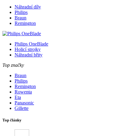
Náhradní díly
Philips
Braun
Remington
Philips OneBlade
Holicí strojky
Náhradní břity
Top značky
Braun
Philips
Remington
Rowenta
Eta
Panasonic
Gillette
Top články