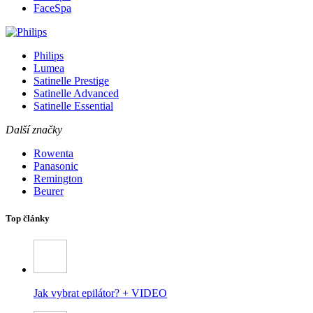
FaceSpa
Philips
Lumea
Satinelle Prestige
Satinelle Advanced
Satinelle Essential
Další značky
Rowenta
Panasonic
Remington
Beurer
Top články
Jak vybrat epilátor? + VIDEO