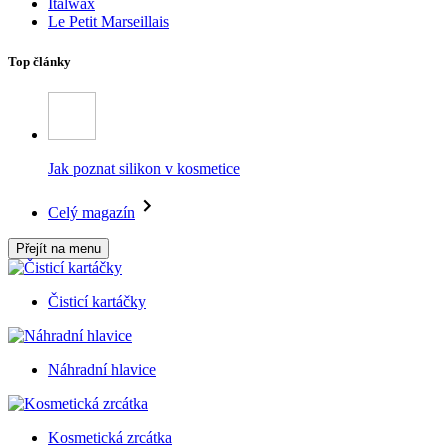
Italwax
Le Petit Marseillais
Top články
Jak poznat silikon v kosmetice
Celý magazín
Přejít na menu
Čisticí kartáčky
Náhradní hlavice
Kosmetická zrcátka