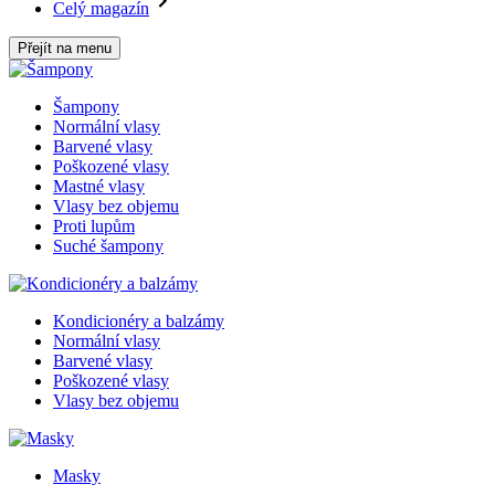
Celý magazín
Přejít na menu
Šampony
Normální vlasy
Barvené vlasy
Poškozené vlasy
Mastné vlasy
Vlasy bez objemu
Proti lupům
Suché šampony
Kondicionéry a balzámy
Normální vlasy
Barvené vlasy
Poškozené vlasy
Vlasy bez objemu
Masky