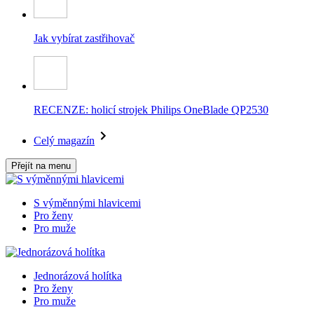
Jak vybírat zastřihovač
RECENZE: holicí strojek Philips OneBlade QP2530
Celý magazín
Přejít na menu
S výměnnými hlavicemi
Pro ženy
Pro muže
Jednorázová holítka
Pro ženy
Pro muže