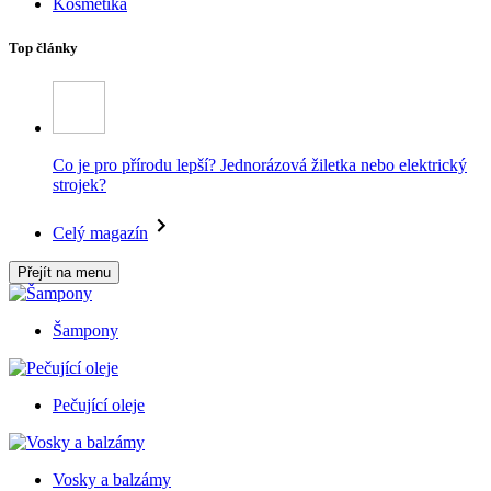
Kosmetika
Top články
Co je pro přírodu lepší? Jednorázová žiletka nebo elektrický
strojek?
Celý magazín
Přejít na menu
Šampony
Pečující oleje
Vosky a balzámy