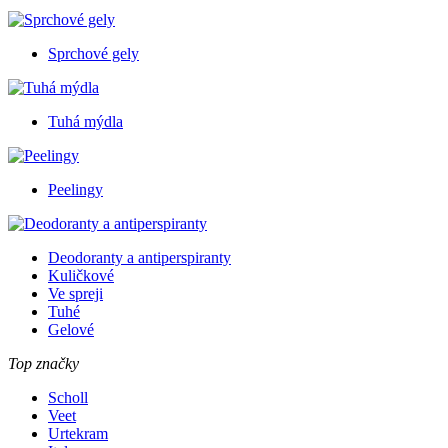
Sprchové gely
Tuhá mýdla
Peelingy
Deodoranty a antiperspiranty
Kuličkové
Ve spreji
Tuhé
Gelové
Top značky
Scholl
Veet
Urtekram