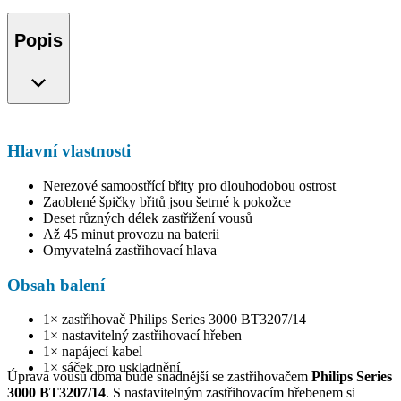
Popis
Hlavní vlastnosti
Nerezové samoostřící břity pro dlouhodobou ostrost
Zaoblené špičky břitů jsou šetrné k pokožce
Deset různých délek zastřižení vousů
Až 45 minut provozu na baterii
Omyvatelná zastřihovací hlava
Obsah balení
1× zastřihovač Philips Series 3000 BT3207/14
1× nastavitelný zastřihovací hřeben
1× napájecí kabel
1× sáček pro uskladnění
Úprava vousů doma bude snadnější se zastřihovačem
Philips Series
3000 BT3207/14
. S nastavitelným zastřihovacím hřebenem si