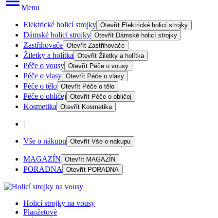
Menu
Elektrické holicí strojky
Otevřít
Elektrické holicí strojky
Dámské holicí strojky
Otevřít
Dámské holicí strojky
Zastřihovače
Otevřít
Zastřihovače
Žiletky a holítka
Otevřít
Žiletky a holítka
Péče o vousy
Otevřít
Péče o vousy
Péče o vlasy
Otevřít
Péče o vlasy
Péče o tělo
Otevřít
Péče o tělo
Péče o obličej
Otevřít
Péče o obličej
Kosmetika
Otevřít
Kosmetika
|
Vše o nákupu
Otevřít
Vše o nákupu
MAGAZÍN
Otevřít
MAGAZÍN
PORADNA
Otevřít
PORADNA
Holicí strojky na vousy
Planžetové