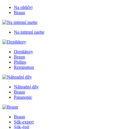
Na obličej
Braun
Na intimní partie
Depilátory
Braun
Philips
Remington
Náhradní díly
Braun
Panasonic
Braun
Silk-expert
Silk-épil