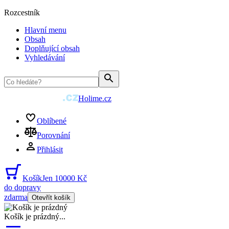
Rozcestník
Hlavní menu
Obsah
Doplňující obsah
Vyhledávání
Holime.cz
Oblíbené
Porovnání
Přihlásit
Košík
Jen 10000 Kč
do dopravy
zdarma
Otevřít košík
Košík je prázdný
...