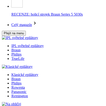
RECENZE: holicí strojek Braun Series 5 5030s
Celý magazín
Přejít na menu
IPL světelné epilátory
Braun
Philips
TrueLife
Klasické epilátory
Braun
Philips
Rowenta
Panasonic
Remington