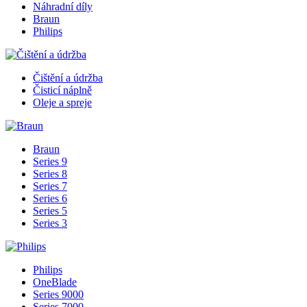
Náhradní díly
Braun
Philips
Čištění a údržba
Čisticí náplně
Oleje a spreje
Braun
Series 9
Series 8
Series 7
Series 6
Series 5
Series 3
Philips
OneBlade
Series 9000
Series 7000