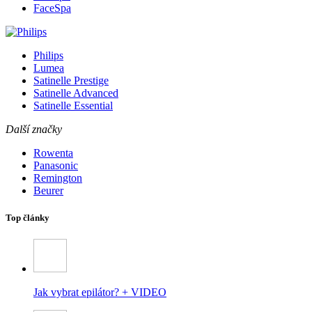
FaceSpa
Philips
Lumea
Satinelle Prestige
Satinelle Advanced
Satinelle Essential
Další značky
Rowenta
Panasonic
Remington
Beurer
Top články
Jak vybrat epilátor? + VIDEO