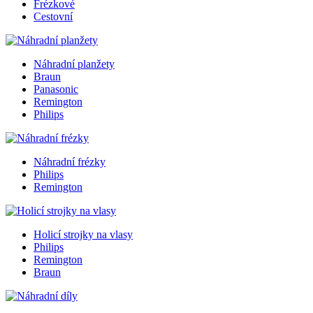
Frézkové
Cestovní
Náhradní planžety
Braun
Panasonic
Remington
Philips
Náhradní frézky
Philips
Remington
Holicí strojky na vlasy
Philips
Remington
Braun