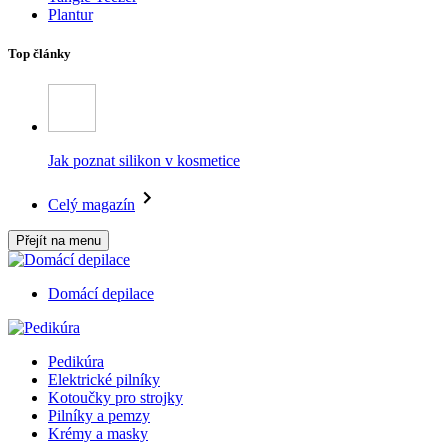
Plantur
Top články
Jak poznat silikon v kosmetice
Celý magazín
Přejít na menu
Domácí depilace
Pedikúra
Elektrické pilníky
Kotoučky pro strojky
Pilníky a pemzy
Krémy a masky