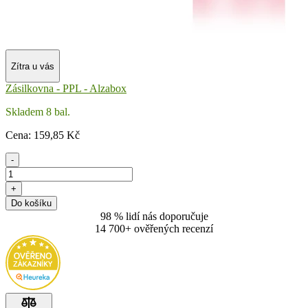
Zítra u vás
Zásilkovna - PPL - Alzabox
Skladem 8 bal.
Cena:
159
,85 Kč
-
+
Do košíku
98 % lidí nás doporučuje
14 700+ ověřených recenzí