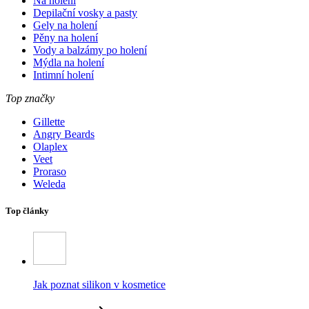
Na holení
Depilační vosky a pasty
Gely na holení
Pěny na holení
Vody a balzámy po holení
Mýdla na holení
Intimní holení
Top značky
Gillette
Angry Beards
Olaplex
Veet
Proraso
Weleda
Top články
Jak poznat silikon v kosmetice