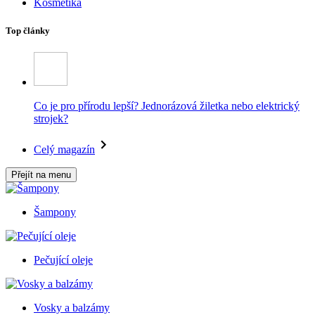
Kosmetika
Top články
Co je pro přírodu lepší? Jednorázová žiletka nebo elektrický
strojek?
Celý magazín
Přejít na menu
Šampony
Pečující oleje
Vosky a balzámy