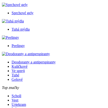
Sprchové gely
Tuhá mýdla
Peelingy
Deodoranty a antiperspiranty
Kuličkové
Ve spreji
Tuhé
Gelové
Top značky
Scholl
Veet
Urtekram