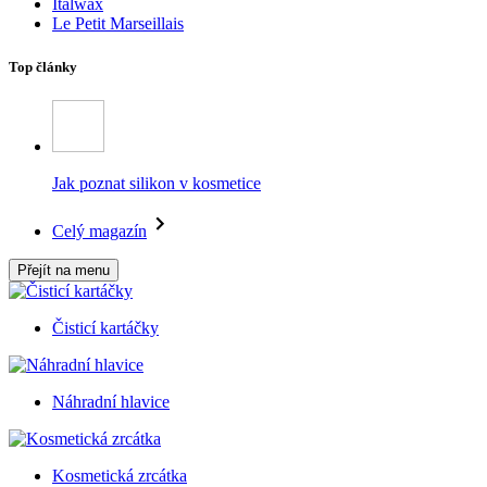
Italwax
Le Petit Marseillais
Top články
Jak poznat silikon v kosmetice
Celý magazín
Přejít na menu
Čisticí kartáčky
Náhradní hlavice
Kosmetická zrcátka