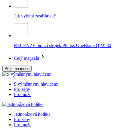
Jak vybírat zastřihovač
RECENZE: holicí strojek Philips OneBlade QP2530
Celý magazín
Přejít na menu
S výměnnými hlavicemi
Pro ženy
Pro muže
Jednorázová holítka
Pro ženy
Pro muže