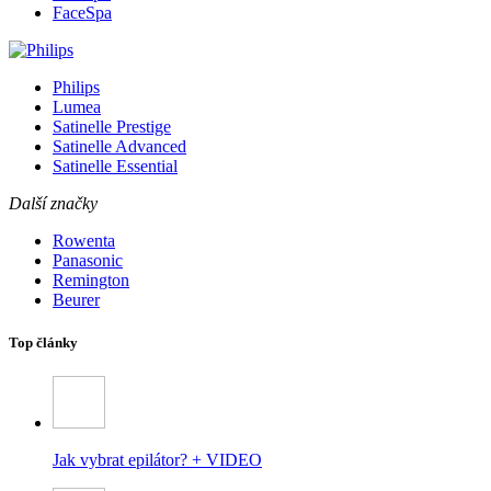
FaceSpa
Philips
Lumea
Satinelle Prestige
Satinelle Advanced
Satinelle Essential
Další značky
Rowenta
Panasonic
Remington
Beurer
Top články
Jak vybrat epilátor? + VIDEO