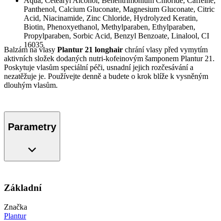
Aqua, Cetearyl Alcohol, Behentrimonium Chloride, Caffeine,
Panthenol, Calcium Gluconate, Magnesium Gluconate, Citric
Acid, Niacinamide, Zinc Chloride, Hydrolyzed Keratin,
Biotin, Phenoxyethanol, Methylparaben, Ethylparaben,
Propylparaben, Sorbic Acid, Benzyl Benzoate, Linalool, CI
16035
Balzám na vlasy
Plantur 21 longhair
chrání vlasy před vymytím
aktivních složek dodaných nutri-kofeinovým šamponem Plantur 21.
Poskytuje vlasům speciální péči, usnadní jejich rozčesávání a
nezatěžuje je. Používejte denně a budete o krok blíže k vysněným
dlouhým vlasům.
Parametry
Základní
Značka
Plantur