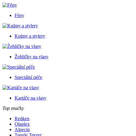
Fény
Kulmy a stylery
Žehličky na vlasy
Speciální péče
Kartáče na vlasy
Top značky
Redken
Olaplex
Alpecin
Tangle Teezer