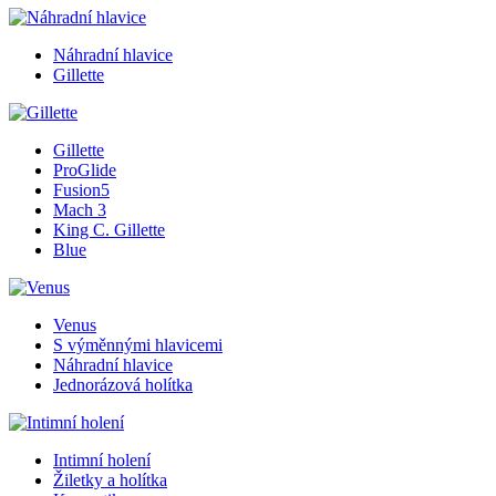
Náhradní hlavice
Gillette
Gillette
ProGlide
Fusion5
Mach 3
King C. Gillette
Blue
Venus
S výměnnými hlavicemi
Náhradní hlavice
Jednorázová holítka
Intimní holení
Žiletky a holítka