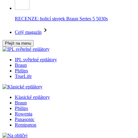
RECENZE: holicí strojek Braun Series 5 5030s
Celý magazín
Přejít na menu
IPL světelné epilátory
Braun
Philips
TrueLife
Klasické epilátory
Braun
Philips
Rowenta
Panasonic
Remington