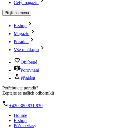
Celý magazín
Přejít na menu
E-shop
Magazín
Poradna
Vše o nákupu
Oblíbené
Porovnání
Přihlásit
Potřebujete poradit?
Zeptejte se našich odborníků
+420 380 831 830
Holime
E-shop
Péče o vlasy