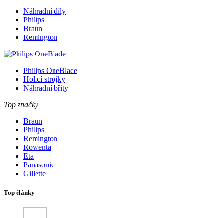
Náhradní díly
Philips
Braun
Remington
Philips OneBlade
Holicí strojky
Náhradní břity
Top značky
Braun
Philips
Remington
Rowenta
Eta
Panasonic
Gillette
Top články