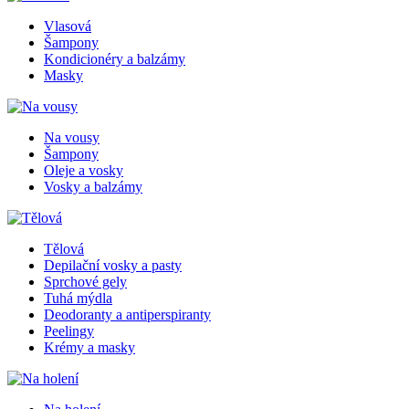
Vlasová
Šampony
Kondicionéry a balzámy
Masky
Na vousy
Šampony
Oleje a vosky
Vosky a balzámy
Tělová
Depilační vosky a pasty
Sprchové gely
Tuhá mýdla
Deodoranty a antiperspiranty
Peelingy
Krémy a masky