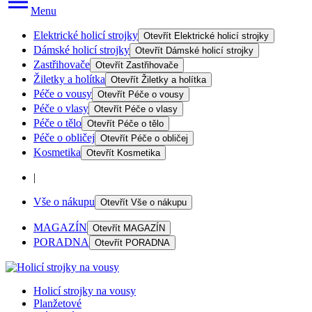
Menu
Elektrické holicí strojky
Otevřít
Elektrické holicí strojky
Dámské holicí strojky
Otevřít
Dámské holicí strojky
Zastřihovače
Otevřít
Zastřihovače
Žiletky a holítka
Otevřít
Žiletky a holítka
Péče o vousy
Otevřít
Péče o vousy
Péče o vlasy
Otevřít
Péče o vlasy
Péče o tělo
Otevřít
Péče o tělo
Péče o obličej
Otevřít
Péče o obličej
Kosmetika
Otevřít
Kosmetika
|
Vše o nákupu
Otevřít
Vše o nákupu
MAGAZÍN
Otevřít
MAGAZÍN
PORADNA
Otevřít
PORADNA
Holicí strojky na vousy
Planžetové