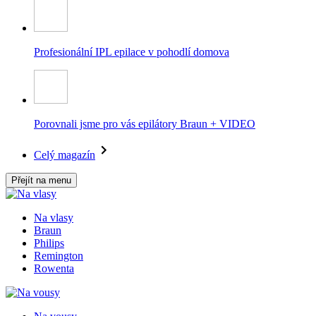
Profesionální IPL epilace v pohodlí domova
Porovnali jsme pro vás epilátory Braun + VIDEO
Celý magazín
Přejít na menu
Na vlasy
Braun
Philips
Remington
Rowenta