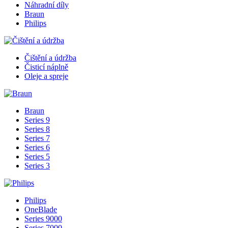
Náhradní díly
Braun
Philips
Čištění a údržba
Čisticí náplně
Oleje a spreje
Braun
Series 9
Series 8
Series 7
Series 6
Series 5
Series 3
Philips
OneBlade
Series 9000
Series 7000