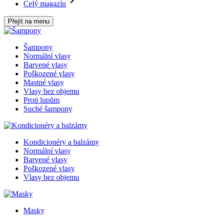
Celý magazín
Přejít na menu
Šampony
Normální vlasy
Barvené vlasy
Poškozené vlasy
Mastné vlasy
Vlasy bez objemu
Proti lupům
Suché šampony
Kondicionéry a balzámy
Normální vlasy
Barvené vlasy
Poškozené vlasy
Vlasy bez objemu
Masky