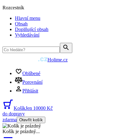
Rozcestník
Hlavní menu
Obsah
Doplňující obsah
Vyhledávání
Holime.cz
Oblíbené
Porovnání
Přihlásit
Košík
Jen 10000 Kč
do dopravy
zdarma
Otevřít košík
Košík je prázdný
...