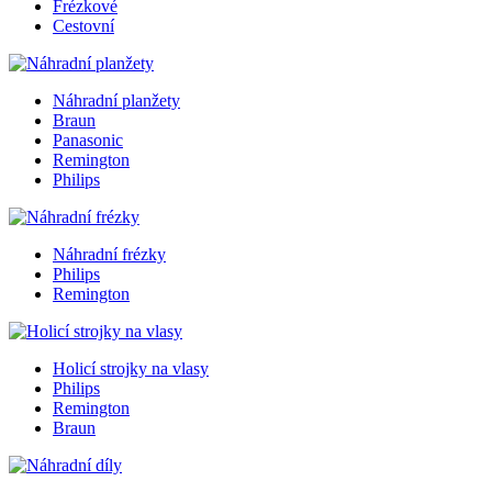
Frézkové
Cestovní
Náhradní planžety
Braun
Panasonic
Remington
Philips
Náhradní frézky
Philips
Remington
Holicí strojky na vlasy
Philips
Remington
Braun