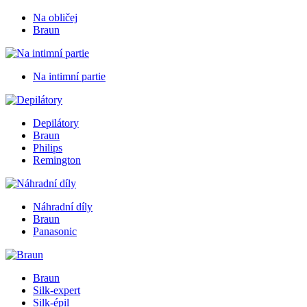
Na obličej
Braun
Na intimní partie
Depilátory
Braun
Philips
Remington
Náhradní díly
Braun
Panasonic
Braun
Silk-expert
Silk-épil