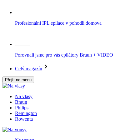
Profesionální IPL epilace v pohodlí domova
Porovnali jsme pro vás epilátory Braun + VIDEO
Celý magazín
Přejít na menu
Na vlasy
Braun
Philips
Remington
Rowenta