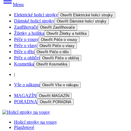
Menu
Elektrické holicí strojky
Otevřít
Elektrické holicí strojky
Dámské holicí strojky
Otevřít
Dámské holicí strojky
Zastřihovače
Otevřít
Zastřihovače
Žiletky a holítka
Otevřít
Žiletky a holítka
Péče o vousy
Otevřít
Péče o vousy
Péče o vlasy
Otevřít
Péče o vlasy
Péče o tělo
Otevřít
Péče o tělo
Péče o obličej
Otevřít
Péče o obličej
Kosmetika
Otevřít
Kosmetika
|
Vše o nákupu
Otevřít
Vše o nákupu
MAGAZÍN
Otevřít
MAGAZÍN
PORADNA
Otevřít
PORADNA
Holicí strojky na vousy
Planžetové