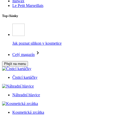
Italwax
Le Petit Marseillais
Top články
Jak poznat silikon v kosmetice
Celý magazín
Přejít na menu
Čisticí kartáčky
Náhradní hlavice
Kosmetická zrcátka