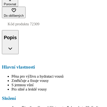
Porovnat
Do oblíbených
Kód produktu
72309
Popis
Hlavní vlastnosti
Pěna pro výživu a hydrataci vousů
Změkčuje a fixuje vousy
S jemnou vůní
Pro silné a lesklé vousy
Složení