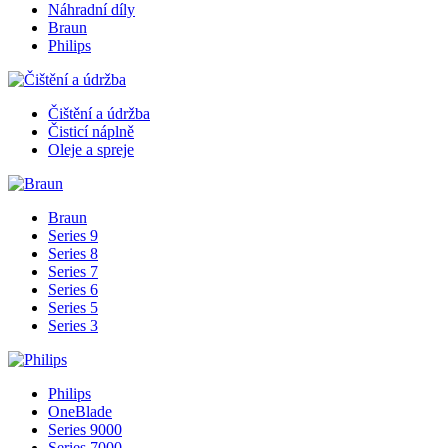
Náhradní díly
Braun
Philips
Čištění a údržba
Čisticí náplně
Oleje a spreje
Braun
Series 9
Series 8
Series 7
Series 6
Series 5
Series 3
Philips
OneBlade
Series 9000
Series 7000