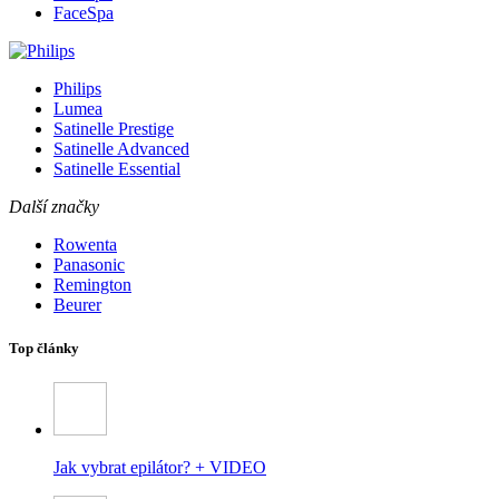
FaceSpa
Philips
Lumea
Satinelle Prestige
Satinelle Advanced
Satinelle Essential
Další značky
Rowenta
Panasonic
Remington
Beurer
Top články
Jak vybrat epilátor? + VIDEO