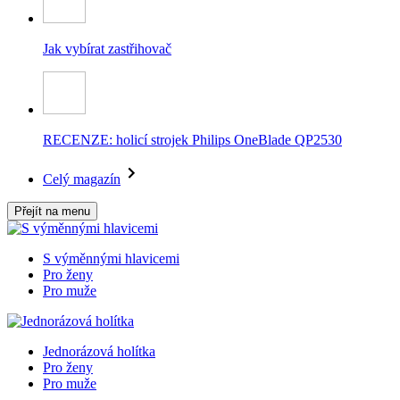
Jak vybírat zastřihovač
RECENZE: holicí strojek Philips OneBlade QP2530
Celý magazín
Přejít na menu
S výměnnými hlavicemi
Pro ženy
Pro muže
Jednorázová holítka
Pro ženy
Pro muže