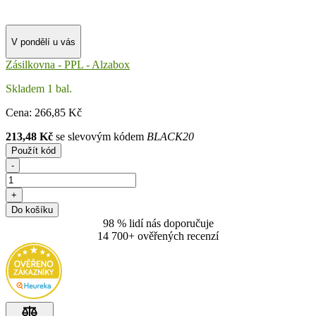
V pondělí u vás
Zásilkovna - PPL - Alzabox
Skladem 1 bal.
Cena:
266
,85 Kč
213,48 Kč
se slevovým kódem
BLACK20
Použít kód
-
+
Do košíku
98 % lidí nás doporučuje
14 700+ ověřených recenzí