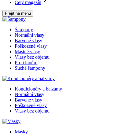
Celý magazín
Přejít na menu
Šampony
Normální vlasy
Barvené vlasy
Poškozené vlasy
Mastné vlasy
Vlasy bez objemu
Proti lupům
Suché šampony
Kondicionéry a balzámy
Normální vlasy
Barvené vlasy
Poškozené vlasy
Vlasy bez objemu
Masky