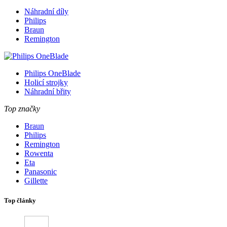
Náhradní díly
Philips
Braun
Remington
Philips OneBlade
Holicí strojky
Náhradní břity
Top značky
Braun
Philips
Remington
Rowenta
Eta
Panasonic
Gillette
Top články