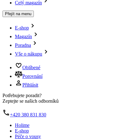
Celý magazín
Přejít na menu
E-shop
Magazín
Poradna
Vše o nákupu
Oblíbené
Porovnání
Přihlásit
Potřebujete poradit?
Zeptejte se našich odborníků
+420 380 831 830
Holime
E-shop
Péče o vousy