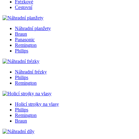
Frézkové
Cestovní
Náhradní planžety
Braun
Panasonic
Remington
Philips
Náhradní frézky
Philips
Remington
Holicí strojky na vlasy
Philips
Remington
Braun