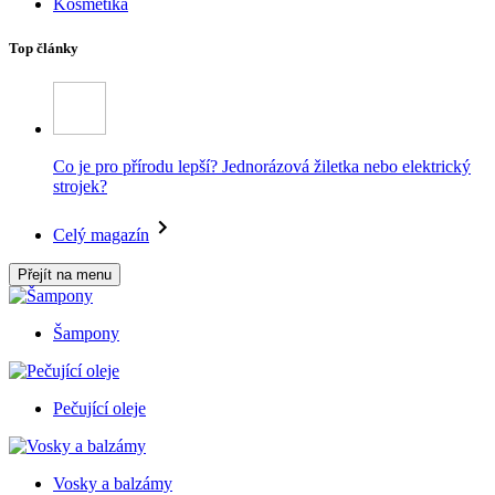
Kosmetika
Top články
Co je pro přírodu lepší? Jednorázová žiletka nebo elektrický
strojek?
Celý magazín
Přejít na menu
Šampony
Pečující oleje
Vosky a balzámy