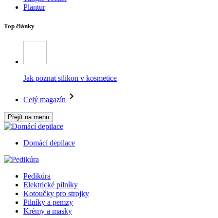
Plantur
Top články
Jak poznat silikon v kosmetice
Celý magazín
Přejít na menu
Domácí depilace
Pedikúra
Elektrické pilníky
Kotoučky pro strojky
Pilníky a pemzy
Krémy a masky