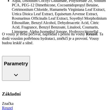
Aqua, Disodium Cocoyl Glutamate, Polysorbate 20, Sodium
PCA, PEG-12 Dimethicone, Cocoamidopropyl Betaine,
Cetrimoniium Chloride, Hamamelis Virginiana Leaf Extract,
Urtica Dioica Leaf Extract, Equisetum Arvense Extract,
Rosmarinus Officinalis Leaf Extract, Soyethyl Morpholinium
Ethosulfate, Benzyl Alcohol, Dehydroacetic Acid, Citric
Acid, Fragrance, Benzyl Benzoate, Linalool, Coumarin,
Limonene, Alpha-Isomethyl Ionone, Hydroxycitronellal
O vousy je třeba pečovat, například s pěnou na vousy
Reuzel
. Ta
dodá vousům potřebnou hydrataci, změkčí je a provoní. Vousy
budou lesklé a silné.
Parametry
Základní
Značka
Reuzel