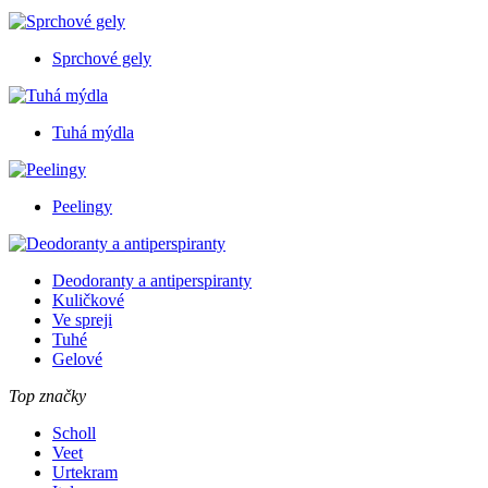
Sprchové gely
Tuhá mýdla
Peelingy
Deodoranty a antiperspiranty
Kuličkové
Ve spreji
Tuhé
Gelové
Top značky
Scholl
Veet
Urtekram