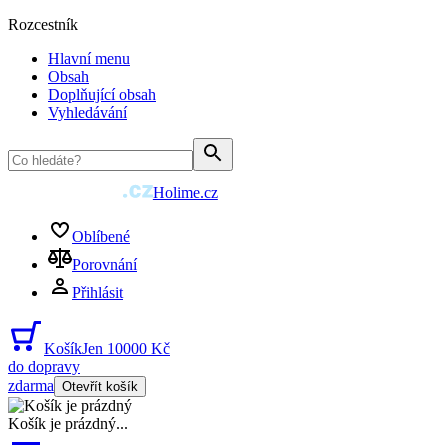
Rozcestník
Hlavní menu
Obsah
Doplňující obsah
Vyhledávání
Holime.cz
Oblíbené
Porovnání
Přihlásit
Košík
Jen 10000 Kč
do dopravy
zdarma
Otevřít košík
Košík je prázdný
...