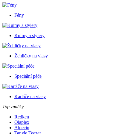
Fény
Kulmy a stylery
Žehličky na vlasy
Speciální péče
Kartáče na vlasy
Top značky
Redken
Olaplex
Alpecin
Tangle Teezer