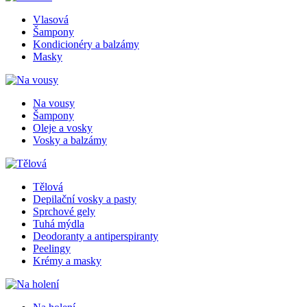
Vlasová
Šampony
Kondicionéry a balzámy
Masky
Na vousy
Šampony
Oleje a vosky
Vosky a balzámy
Tělová
Depilační vosky a pasty
Sprchové gely
Tuhá mýdla
Deodoranty a antiperspiranty
Peelingy
Krémy a masky