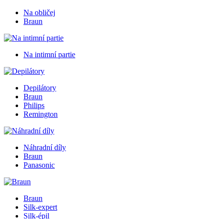
Na obličej
Braun
Na intimní partie
Depilátory
Braun
Philips
Remington
Náhradní díly
Braun
Panasonic
Braun
Silk-expert
Silk-épil