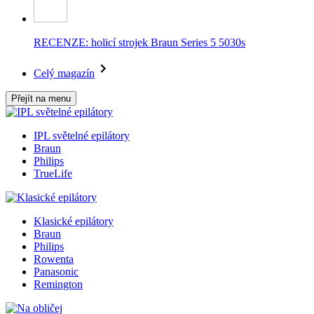
RECENZE: holicí strojek Braun Series 5 5030s
Celý magazín
Přejít na menu
IPL světelné epilátory
Braun
Philips
TrueLife
Klasické epilátory
Braun
Philips
Rowenta
Panasonic
Remington