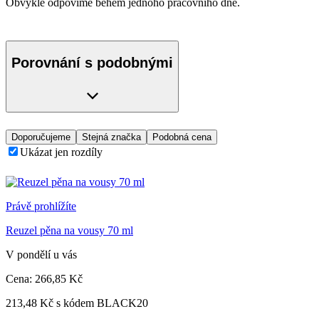
Obvykle odpovíme během jednoho pracovního dne.
Porovnání s podobnými
Doporučujeme
Stejná značka
Podobná cena
Ukázat jen rozdíly
Právě prohlížíte
Reuzel pěna na vousy 70 ml
V pondělí u vás
Cena:
266
,85 Kč
213,48 Kč s kódem BLACK20