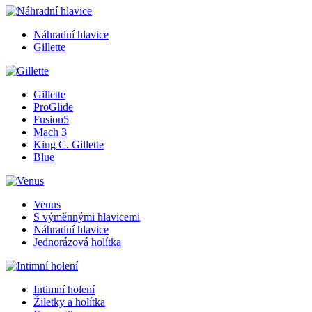
Náhradní hlavice
Gillette
Gillette
ProGlide
Fusion5
Mach 3
King C. Gillette
Blue
Venus
S výměnnými hlavicemi
Náhradní hlavice
Jednorázová holítka
Intimní holení
Žiletky a holítka