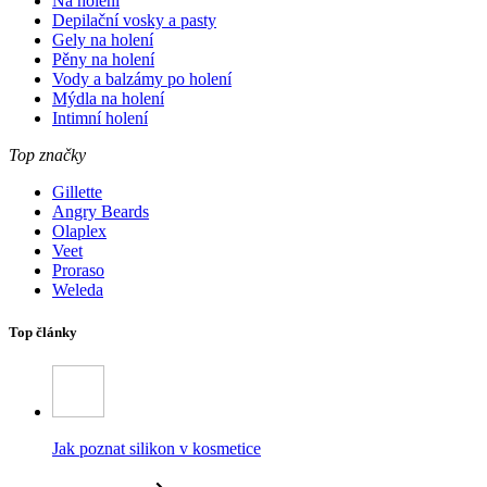
Na holení
Depilační vosky a pasty
Gely na holení
Pěny na holení
Vody a balzámy po holení
Mýdla na holení
Intimní holení
Top značky
Gillette
Angry Beards
Olaplex
Veet
Proraso
Weleda
Top články
Jak poznat silikon v kosmetice