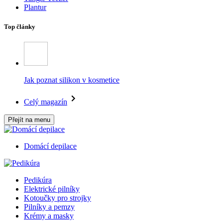
Plantur
Top články
Jak poznat silikon v kosmetice
Celý magazín
Přejít na menu
Domácí depilace
Pedikúra
Elektrické pilníky
Kotoučky pro strojky
Pilníky a pemzy
Krémy a masky