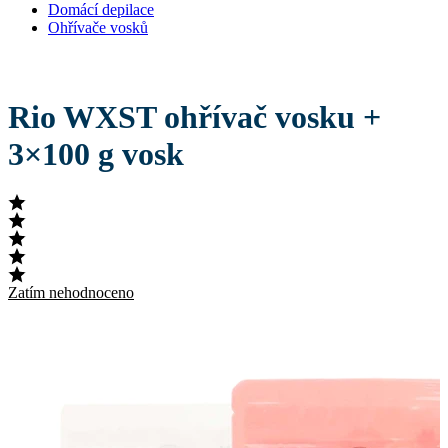
Domácí depilace
Ohřívače vosků
Rio WXST ohřívač vosku +
3×100 g vosk
Zatím nehodnoceno