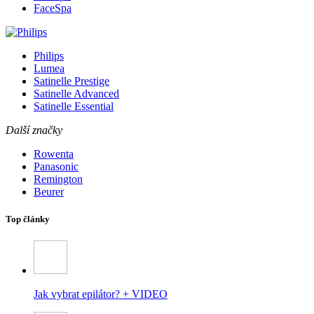
FaceSpa
Philips
Lumea
Satinelle Prestige
Satinelle Advanced
Satinelle Essential
Další značky
Rowenta
Panasonic
Remington
Beurer
Top články
Jak vybrat epilátor? + VIDEO