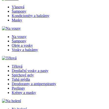
Vlasová
Šampony
Kondicionéry a balzámy
Masky
Na vousy
Šampony
Oleje a vosky
Vosky a balzámy
Tělová
Depilační vosky a pasty
Sprchové gely
Tuhá mýdla
Deodoranty a antiperspiranty
Peelingy
Krémy a masky