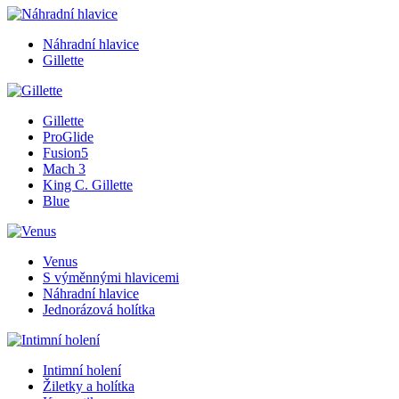
Náhradní hlavice
Gillette
Gillette
ProGlide
Fusion5
Mach 3
King C. Gillette
Blue
Venus
S výměnnými hlavicemi
Náhradní hlavice
Jednorázová holítka
Intimní holení
Žiletky a holítka