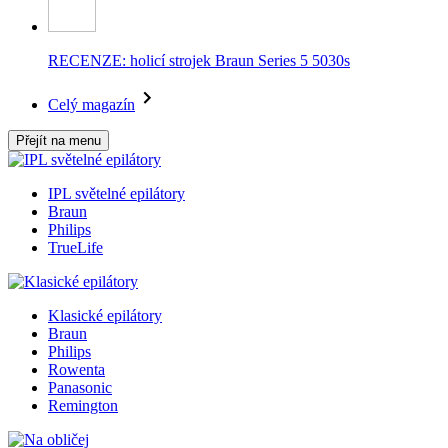
RECENZE: holicí strojek Braun Series 5 5030s
Celý magazín
Přejít na menu
IPL světelné epilátory
Braun
Philips
TrueLife
Klasické epilátory
Braun
Philips
Rowenta
Panasonic
Remington