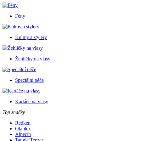
Fény
Kulmy a stylery
Žehličky na vlasy
Speciální péče
Kartáče na vlasy
Top značky
Redken
Olaplex
Alpecin
Tangle Teezer