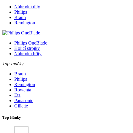
Náhradní díly
Philips
Braun
Remington
Philips OneBlade
Holicí strojky
Náhradní břity
Top značky
Braun
Philips
Remington
Rowenta
Eta
Panasonic
Gillette
Top články