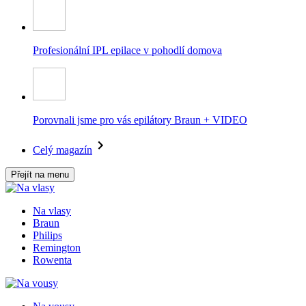
Profesionální IPL epilace v pohodlí domova
Porovnali jsme pro vás epilátory Braun + VIDEO
Celý magazín
Přejít na menu
Na vlasy
Braun
Philips
Remington
Rowenta