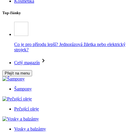
Kosmetika
Top články
Co je pro přírodu lepší? Jednorázová žiletka nebo elektrický
strojek?
Celý magazín
Přejít na menu
Šampony
Pečující oleje
Vosky a balzámy