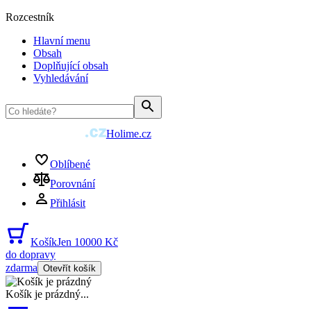
Rozcestník
Hlavní menu
Obsah
Doplňující obsah
Vyhledávání
Holime.cz
Oblíbené
Porovnání
Přihlásit
Košík
Jen 10000 Kč
do dopravy
zdarma
Otevřít košík
Košík je prázdný
...