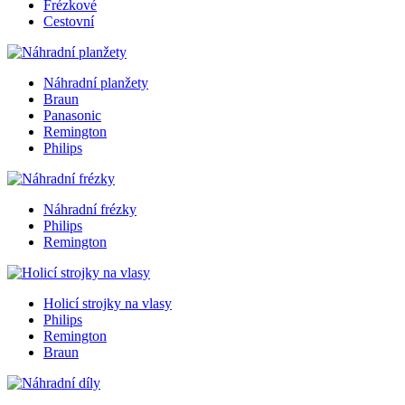
Frézkové
Cestovní
Náhradní planžety
Braun
Panasonic
Remington
Philips
Náhradní frézky
Philips
Remington
Holicí strojky na vlasy
Philips
Remington
Braun