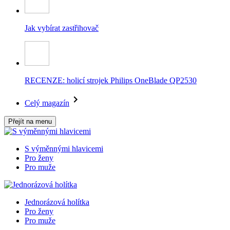
Jak vybírat zastřihovač
RECENZE: holicí strojek Philips OneBlade QP2530
Celý magazín
Přejít na menu
S výměnnými hlavicemi
Pro ženy
Pro muže
Jednorázová holítka
Pro ženy
Pro muže