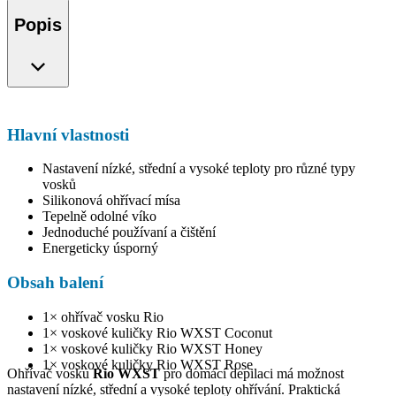
Popis
Hlavní vlastnosti
Nastavení nízké, střední a vysoké teploty pro různé typy
vosků
Silikonová ohřívací mísa
Tepelně odolné víko
Jednoduché používaní a čištění
Energeticky úsporný
Obsah balení
1× ohřívač vosku Rio
1× voskové kuličky Rio WXST Coconut
1× voskové kuličky Rio WXST Honey
1× voskové kuličky Rio WXST Rose
Ohřívač vosku
Rio WXST
pro domácí depilaci má možnost
nastavení nízké, střední a vysoké teploty ohřívání. Praktická