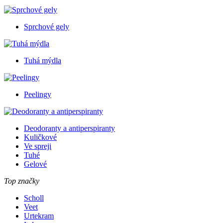
Sprchové gely
Tuhá mýdla
Peelingy
Deodoranty a antiperspiranty
Kuličkové
Ve spreji
Tuhé
Gelové
Top značky
Scholl
Veet
Urtekram