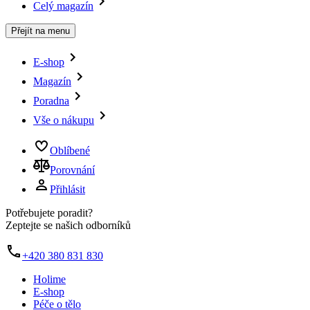
Celý magazín
Přejít na menu
E-shop
Magazín
Poradna
Vše o nákupu
Oblíbené
Porovnání
Přihlásit
Potřebujete poradit?
Zeptejte se našich odborníků
+420 380 831 830
Holime
E-shop
Péče o tělo