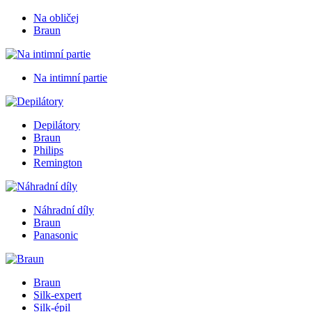
Na obličej
Braun
Na intimní partie
Depilátory
Braun
Philips
Remington
Náhradní díly
Braun
Panasonic
Braun
Silk-expert
Silk-épil