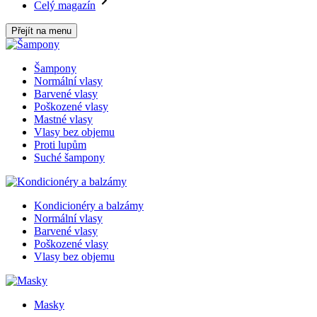
Celý magazín
Přejít na menu
Šampony
Normální vlasy
Barvené vlasy
Poškozené vlasy
Mastné vlasy
Vlasy bez objemu
Proti lupům
Suché šampony
Kondicionéry a balzámy
Normální vlasy
Barvené vlasy
Poškozené vlasy
Vlasy bez objemu
Masky