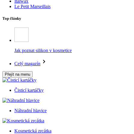
Italwax
Le Petit Marseillais
Top články
Jak poznat silikon v kosmetice
Celý magazín
Přejít na menu
Čisticí kartáčky
Náhradní hlavice
Kosmetická zrcátka