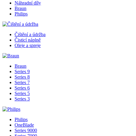
Náhradní díly
Braun
Philips
Čištění a údržba
Čisticí náplně
Oleje a spreje
Braun
Series 9
Series 8
Series 7
Series 6
Series 5
Series 3
Philips
OneBlade
Series 9000
Series 7000