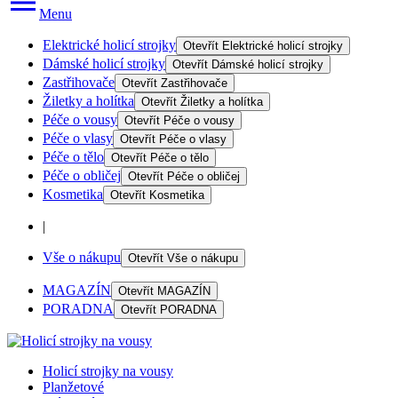
Menu
Elektrické holicí strojky
Otevřít
Elektrické holicí strojky
Dámské holicí strojky
Otevřít
Dámské holicí strojky
Zastřihovače
Otevřít
Zastřihovače
Žiletky a holítka
Otevřít
Žiletky a holítka
Péče o vousy
Otevřít
Péče o vousy
Péče o vlasy
Otevřít
Péče o vlasy
Péče o tělo
Otevřít
Péče o tělo
Péče o obličej
Otevřít
Péče o obličej
Kosmetika
Otevřít
Kosmetika
|
Vše o nákupu
Otevřít
Vše o nákupu
MAGAZÍN
Otevřít
MAGAZÍN
PORADNA
Otevřít
PORADNA
Holicí strojky na vousy
Planžetové