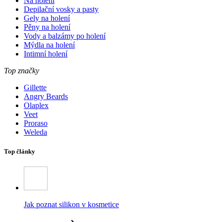
Na holení
Depilační vosky a pasty
Gely na holení
Pěny na holení
Vody a balzámy po holení
Mýdla na holení
Intimní holení
Top značky
Gillette
Angry Beards
Olaplex
Veet
Proraso
Weleda
Top články
Jak poznat silikon v kosmetice