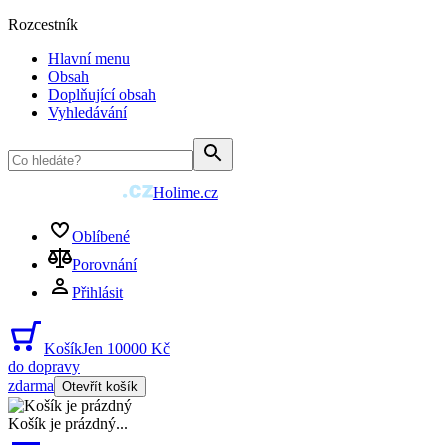
Rozcestník
Hlavní menu
Obsah
Doplňující obsah
Vyhledávání
Holime.cz
Oblíbené
Porovnání
Přihlásit
Košík
Jen 10000 Kč
do dopravy
zdarma
Otevřít košík
Košík je prázdný
...