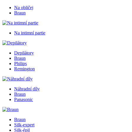
Na obličej
Braun
Na intimní partie
Depilátory
Braun
Philips
Remington
Náhradní díly
Braun
Panasonic
Braun
Silk-expert
Silk-épil