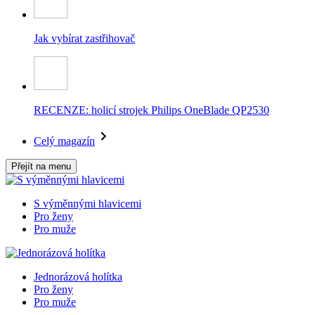
Jak vybírat zastřihovač
RECENZE: holicí strojek Philips OneBlade QP2530
Celý magazín
Přejít na menu
S výměnnými hlavicemi
Pro ženy
Pro muže
Jednorázová holítka
Pro ženy
Pro muže