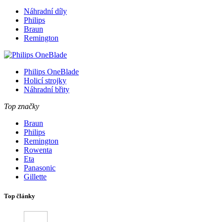
Náhradní díly
Philips
Braun
Remington
Philips OneBlade
Holicí strojky
Náhradní břity
Top značky
Braun
Philips
Remington
Rowenta
Eta
Panasonic
Gillette
Top články