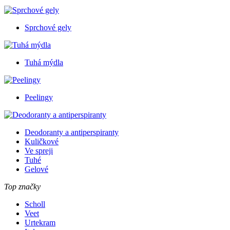
Sprchové gely
Tuhá mýdla
Peelingy
Deodoranty a antiperspiranty
Kuličkové
Ve spreji
Tuhé
Gelové
Top značky
Scholl
Veet
Urtekram