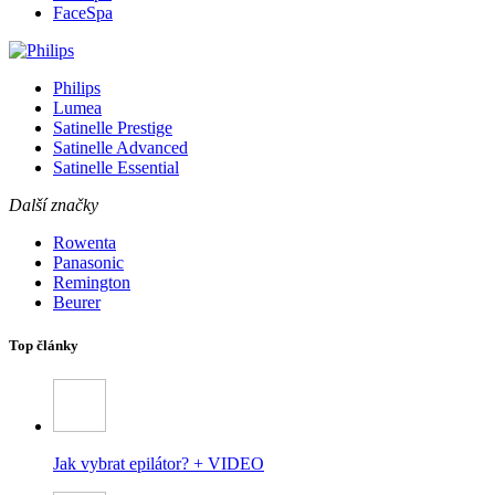
FaceSpa
Philips
Lumea
Satinelle Prestige
Satinelle Advanced
Satinelle Essential
Další značky
Rowenta
Panasonic
Remington
Beurer
Top články
Jak vybrat epilátor? + VIDEO