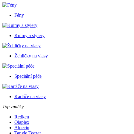
Fény
Kulmy a stylery
Žehličky na vlasy
Speciální péče
Kartáče na vlasy
Top značky
Redken
Olaplex
Alpecin
Tangle Teezer