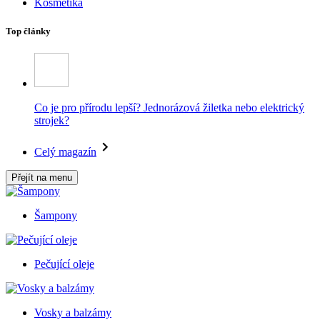
Kosmetika
Top články
Co je pro přírodu lepší? Jednorázová žiletka nebo elektrický
strojek?
Celý magazín
Přejít na menu
Šampony
Pečující oleje
Vosky a balzámy