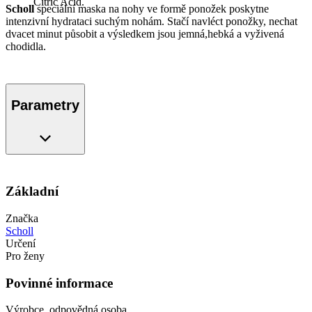
Citric Acid.
Scholl
speciální maska na nohy ve formě ponožek poskytne
intenzivní hydrataci suchým nohám. Stačí navléct ponožky, nechat
dvacet minut působit a výsledkem jsou jemná,hebká a vyživená
chodidla.
Parametry
Základní
Značka
Scholl
Určení
Pro ženy
Povinné informace
Výrobce, odpovědná osoba