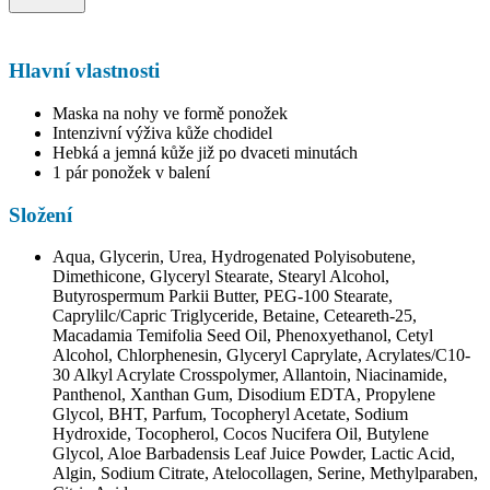
Hlavní vlastnosti
Maska na nohy ve formě ponožek
Intenzivní výživa kůže chodidel
Hebká a jemná kůže již po dvaceti minutách
1 pár ponožek v balení
Složení
Aqua, Glycerin, Urea, Hydrogenated Polyisobutene,
Dimethicone, Glyceryl Stearate, Stearyl Alcohol,
Butyrospermum Parkii Butter, PEG-100 Stearate,
Caprylilc/Capric Triglyceride, Betaine, Ceteareth-25,
Macadamia Temifolia Seed Oil, Phenoxyethanol, Cetyl
Alcohol, Chlorphenesin, Glyceryl Caprylate, Acrylates/C10-
30 Alkyl Acrylate Crosspolymer, Allantoin, Niacinamide,
Panthenol, Xanthan Gum, Disodium EDTA, Propylene
Glycol, BHT, Parfum, Tocopheryl Acetate, Sodium
Hydroxide, Tocopherol, Cocos Nucifera Oil, Butylene
Glycol, Aloe Barbadensis Leaf Juice Powder, Lactic Acid,
Algin, Sodium Citrate, Atelocollagen, Serine, Methylparaben,