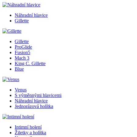
Náhradní hlavice
Gillette
Gillette
ProGlide
Fusion5
Mach 3
King C. Gillette
Blue
Venus
S výměnnými hlavicemi
Náhradní hlavice
Jednorázová holítka
Intimní holení
Žiletky a holítka