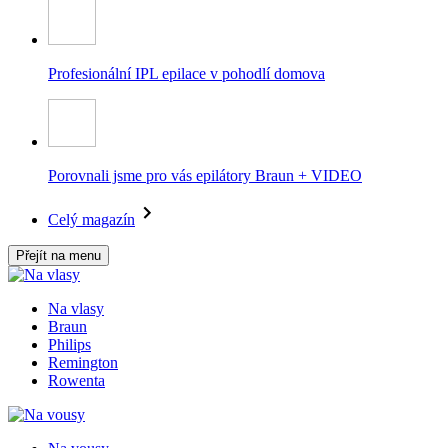
Profesionální IPL epilace v pohodlí domova
Porovnali jsme pro vás epilátory Braun + VIDEO
Celý magazín
Přejít na menu
Na vlasy
Braun
Philips
Remington
Rowenta