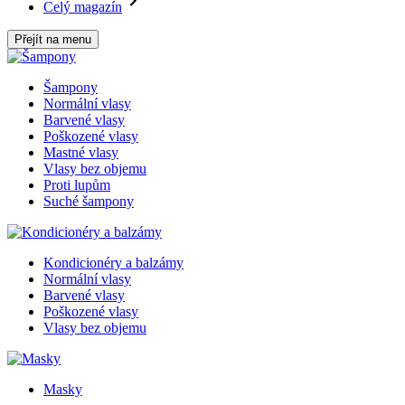
Celý magazín
Přejít na menu
Šampony
Normální vlasy
Barvené vlasy
Poškozené vlasy
Mastné vlasy
Vlasy bez objemu
Proti lupům
Suché šampony
Kondicionéry a balzámy
Normální vlasy
Barvené vlasy
Poškozené vlasy
Vlasy bez objemu
Masky