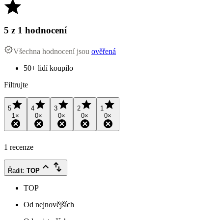
5
z 1 hodnocení
Všechna hodnocení jsou
ověřená
50+ lidí koupilo
Filtrujte
5
4
3
2
1
1
×
0
×
0
×
0
×
0
×
1 recenze
Řadit
:
TOP
TOP
Od nejnovějších