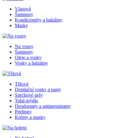
Vlasová
Šampony
Kondicionéry a balzámy
Masky
Na vousy
Šampony
Oleje a vosky
Vosky a balzámy
Tělová
Depilační vosky a pasty
Sprchové gely
Tuhá mýdla
Deodoranty a antiperspiranty
Peelingy
Krémy a masky