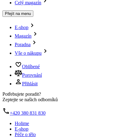
Celý magazín
Přejít na menu
E-shop
Magazín
Poradna
Vše o nákupu
Oblíbené
Porovnání
Přihlásit
Potřebujete poradit?
Zeptejte se našich odborníků
+420 380 831 830
Holime
E-shop
Péče o tělo