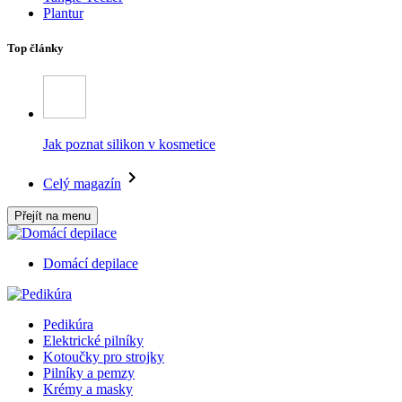
Plantur
Top články
Jak poznat silikon v kosmetice
Celý magazín
Přejít na menu
Domácí depilace
Pedikúra
Elektrické pilníky
Kotoučky pro strojky
Pilníky a pemzy
Krémy a masky