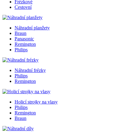
Frézkové
Cestovní
Náhradní planžety
Braun
Panasonic
Remington
Philips
Náhradní frézky
Philips
Remington
Holicí strojky na vlasy
Philips
Remington
Braun