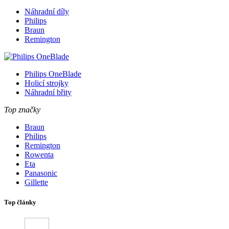
Náhradní díly
Philips
Braun
Remington
Philips OneBlade
Holicí strojky
Náhradní břity
Top značky
Braun
Philips
Remington
Rowenta
Eta
Panasonic
Gillette
Top články