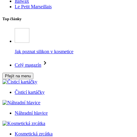
Italwax
Le Petit Marseillais
Top články
Jak poznat silikon v kosmetice
Celý magazín
Přejít na menu
Čisticí kartáčky
Náhradní hlavice
Kosmetická zrcátka