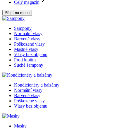
Celý magazín
Přejít na menu
Šampony
Normální vlasy
Barvené vlasy
Poškozené vlasy
Mastné vlasy
Vlasy bez objemu
Proti lupům
Suché šampony
Kondicionéry a balzámy
Normální vlasy
Barvené vlasy
Poškozené vlasy
Vlasy bez objemu
Masky