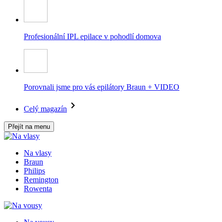
Profesionální IPL epilace v pohodlí domova
Porovnali jsme pro vás epilátory Braun + VIDEO
Celý magazín
Přejít na menu
Na vlasy
Braun
Philips
Remington
Rowenta