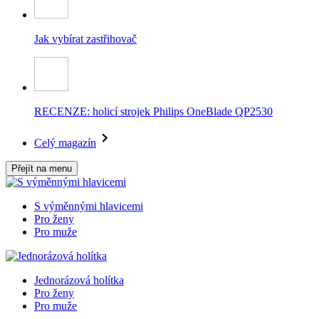
Jak vybírat zastřihovač
RECENZE: holicí strojek Philips OneBlade QP2530
Celý magazín
Přejít na menu
S výměnnými hlavicemi
Pro ženy
Pro muže
Jednorázová holítka
Pro ženy
Pro muže