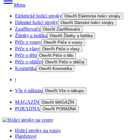
Menu
Elektrické holicí strojky
Otevřít
Elektrické holicí strojky
Dámské holicí strojky
Otevřít
Dámské holicí strojky
Zastřihovače
Otevřít
Zastřihovače
Žiletky a holítka
Otevřít
Žiletky a holítka
Péče o vousy
Otevřít
Péče o vousy
Péče o vlasy
Otevřít
Péče o vlasy
Péče o tělo
Otevřít
Péče o tělo
Péče o obličej
Otevřít
Péče o obličej
Kosmetika
Otevřít
Kosmetika
|
Vše o nákupu
Otevřít
Vše o nákupu
MAGAZÍN
Otevřít
MAGAZÍN
PORADNA
Otevřít
PORADNA
Holicí strojky na vousy
Planžetové