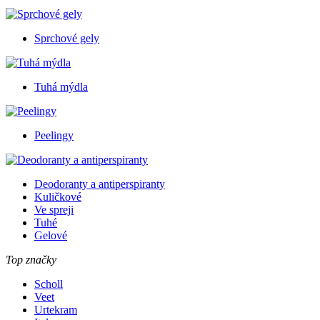
Sprchové gely
Tuhá mýdla
Peelingy
Deodoranty a antiperspiranty
Kuličkové
Ve spreji
Tuhé
Gelové
Top značky
Scholl
Veet
Urtekram