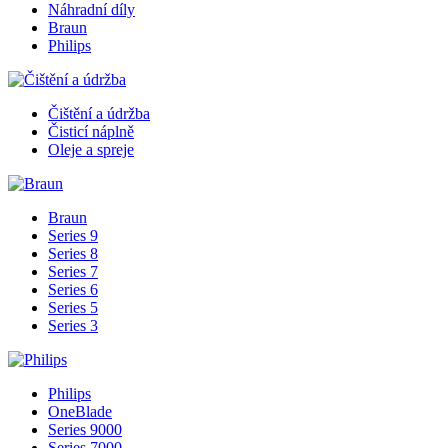
Náhradní díly
Braun
Philips
Čištění a údržba
Čisticí náplně
Oleje a spreje
Braun
Series 9
Series 8
Series 7
Series 6
Series 5
Series 3
Philips
OneBlade
Series 9000
Series 7000