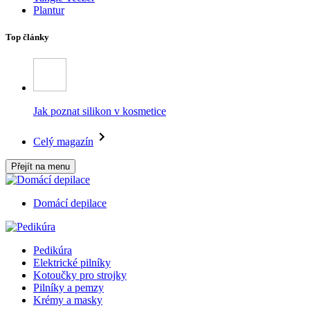
Plantur
Top články
Jak poznat silikon v kosmetice
Celý magazín
Přejít na menu
Domácí depilace
Pedikúra
Elektrické pilníky
Kotoučky pro strojky
Pilníky a pemzy
Krémy a masky