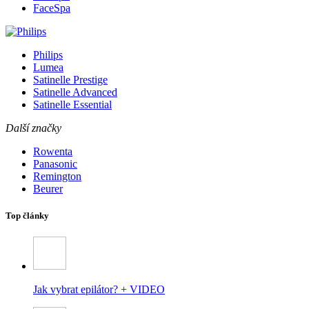
FaceSpa
Philips
Lumea
Satinelle Prestige
Satinelle Advanced
Satinelle Essential
Další značky
Rowenta
Panasonic
Remington
Beurer
Top články
Jak vybrat epilátor? + VIDEO