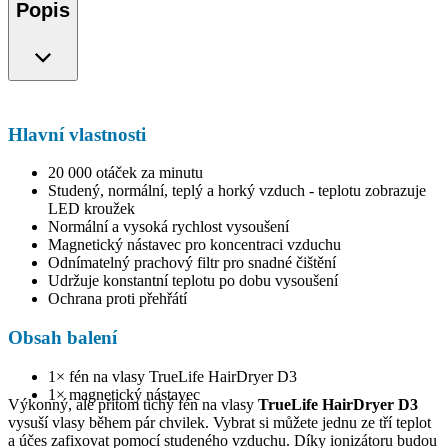
Popis
Hlavní vlastnosti
20 000 otáček za minutu
Studený, normální, teplý a horký vzduch - teplotu zobrazuje
LED kroužek
Normální a vysoká rychlost vysoušení
Magnetický nástavec pro koncentraci vzduchu
Odnímatelný prachový filtr pro snadné čištění
Udržuje konstantní teplotu po dobu vysoušení
Ochrana proti přehřátí
Obsah balení
1× fén na vlasy TrueLife HairDryer D3
1× magnetický nástavec
Výkonný, ale přitom tichý fén na vlasy
TrueLife HairDryer D3
vysuší vlasy během pár chvilek. Vybrat si můžete jednu ze tří teplot
a účes zafixovat pomocí studeného vzduchu. Díky ionizátoru budou