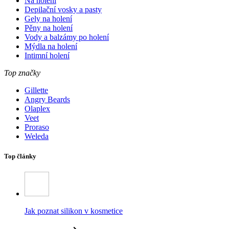
Na holení
Depilační vosky a pasty
Gely na holení
Pěny na holení
Vody a balzámy po holení
Mýdla na holení
Intimní holení
Top značky
Gillette
Angry Beards
Olaplex
Veet
Proraso
Weleda
Top články
Jak poznat silikon v kosmetice