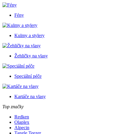
Fény
Kulmy a stylery
Žehličky na vlasy
Speciální péče
Kartáče na vlasy
Top značky
Redken
Olaplex
Alpecin
Tangle Teezer