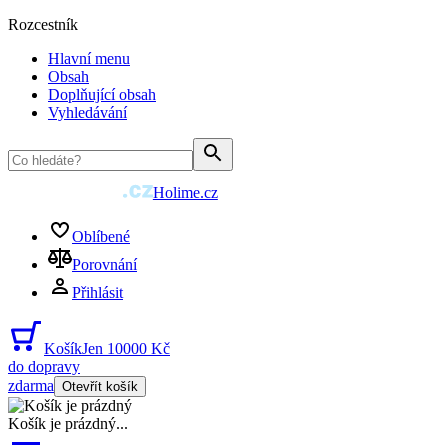
Rozcestník
Hlavní menu
Obsah
Doplňující obsah
Vyhledávání
Holime.cz
Oblíbené
Porovnání
Přihlásit
Košík
Jen 10000 Kč
do dopravy
zdarma
Otevřít košík
Košík je prázdný
...