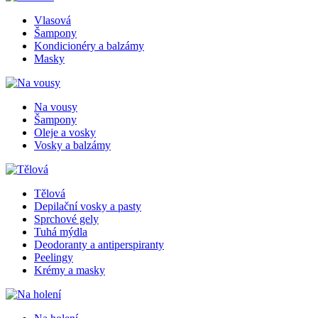
Vlasová
Šampony
Kondicionéry a balzámy
Masky
Na vousy
Šampony
Oleje a vosky
Vosky a balzámy
Tělová
Depilační vosky a pasty
Sprchové gely
Tuhá mýdla
Deodoranty a antiperspiranty
Peelingy
Krémy a masky