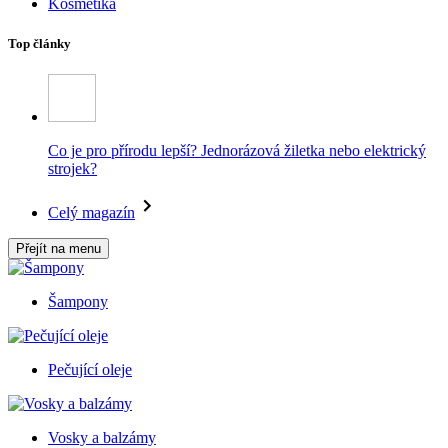
Kosmetika
Top články
Co je pro přírodu lepší? Jednorázová žiletka nebo elektrický
strojek?
Celý magazín
Přejít na menu
Šampony
Pečující oleje
Vosky a balzámy