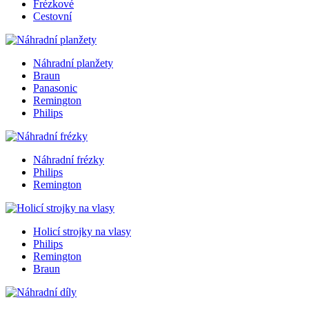
Frézkové
Cestovní
Náhradní planžety
Braun
Panasonic
Remington
Philips
Náhradní frézky
Philips
Remington
Holicí strojky na vlasy
Philips
Remington
Braun