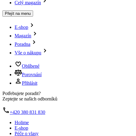
Celý magazín
Přejít na menu
E-shop
Magazín
Poradna
Vše o nákupu
Oblíbené
Porovnání
Přihlásit
Potřebujete poradit?
Zeptejte se našich odborníků
+420 380 831 830
Holime
E-shop
Péče o vlasy