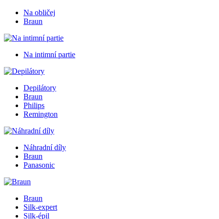
Na obličej
Braun
Na intimní partie
Depilátory
Braun
Philips
Remington
Náhradní díly
Braun
Panasonic
Braun
Silk-expert
Silk-épil