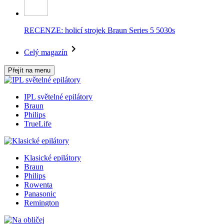
RECENZE: holicí strojek Braun Series 5 5030s
Celý magazín
Přejít na menu
IPL světelné epilátory
Braun
Philips
TrueLife
Klasické epilátory
Braun
Philips
Rowenta
Panasonic
Remington