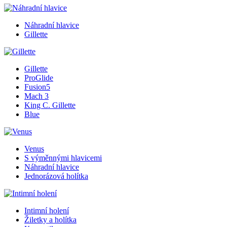
Náhradní hlavice
Gillette
Gillette
ProGlide
Fusion5
Mach 3
King C. Gillette
Blue
Venus
S výměnnými hlavicemi
Náhradní hlavice
Jednorázová holítka
Intimní holení
Žiletky a holítka