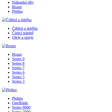
Náhradní díly
Braun
Philips
Čištění a údržba
Čisticí náplně
Oleje a spreje
Braun
Series 9
Series 8
Series 7
Series 6
Series 5
Series 3
Philips
OneBlade
Series 9000
Series 7000