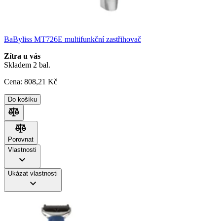
BaByliss MT726E multifunkční zastřihovač
Zítra u vás
Skladem 2 bal.
Cena:
808
,21 Kč
Do košíku
Porovnat
Porovnat
Vlastnosti
Ukázat vlastnosti