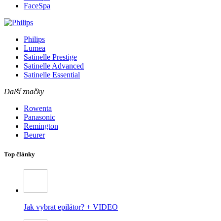
FaceSpa
Philips
Lumea
Satinelle Prestige
Satinelle Advanced
Satinelle Essential
Další značky
Rowenta
Panasonic
Remington
Beurer
Top články
Jak vybrat epilátor? + VIDEO