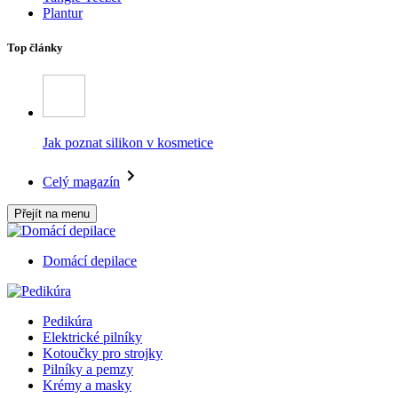
Plantur
Top články
Jak poznat silikon v kosmetice
Celý magazín
Přejít na menu
Domácí depilace
Pedikúra
Elektrické pilníky
Kotoučky pro strojky
Pilníky a pemzy
Krémy a masky