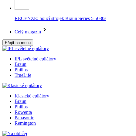
RECENZE: holicí strojek Braun Series 5 5030s
Celý magazín
Přejít na menu
IPL světelné epilátory
Braun
Philips
TrueLife
Klasické epilátory
Braun
Philips
Rowenta
Panasonic
Remington