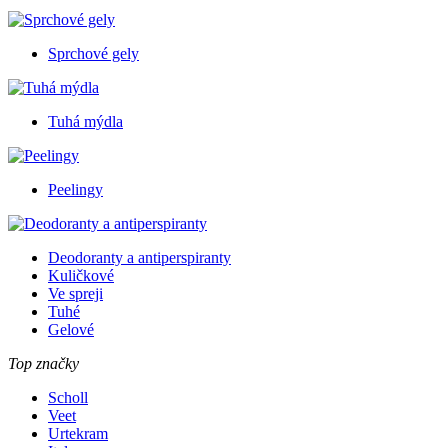
Sprchové gely
Tuhá mýdla
Peelingy
Deodoranty a antiperspiranty
Kuličkové
Ve spreji
Tuhé
Gelové
Top značky
Scholl
Veet
Urtekram