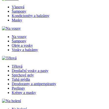
Vlasová
Šampony
Kondicionéry a balzámy
Masky
Na vousy
Šampony
Oleje a vosky
Vosky a balzámy
Tělová
Depilační vosky a pasty
Sprchové gely
Tuhá mýdla
Deodoranty a antiperspiranty
Peelingy
Krémy a masky