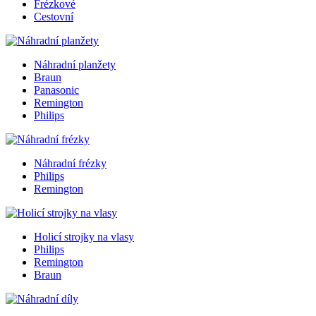
Frézkové
Cestovní
Náhradní planžety
Braun
Panasonic
Remington
Philips
Náhradní frézky
Philips
Remington
Holicí strojky na vlasy
Philips
Remington
Braun