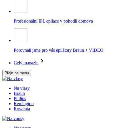
Profesionální IPL epilace v pohodlí domova
Porovnali jsme pro vás epilátory Braun + VIDEO
Celý magazín
Přejít na menu
Na vlasy
Braun
Philips
Remington
Rowenta