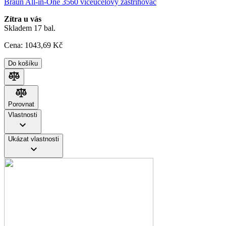
Braun All-in-One 3560 víceúčelový zastřihovač
Zítra u vás
Skladem 17 bal.
Cena:
1043
,69 Kč
Do košíku
Porovnat
Porovnat
Vlastnosti
Ukázat vlastnosti