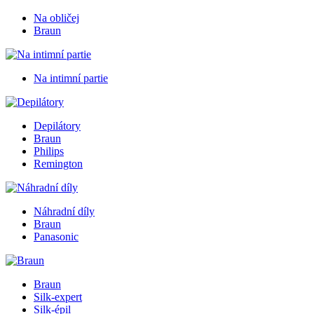
Na obličej
Braun
Na intimní partie
Depilátory
Braun
Philips
Remington
Náhradní díly
Braun
Panasonic
Braun
Silk-expert
Silk-épil