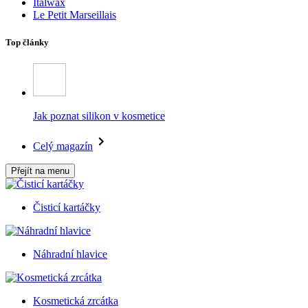
Italwax
Le Petit Marseillais
Top články
Jak poznat silikon v kosmetice
Celý magazín
Přejít na menu
Čisticí kartáčky
Náhradní hlavice
Kosmetická zrcátka