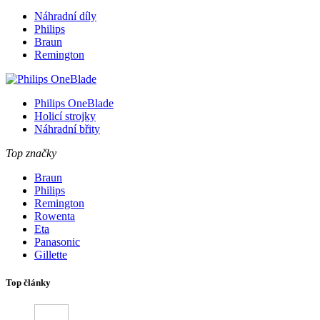
Náhradní díly
Philips
Braun
Remington
Philips OneBlade
Holicí strojky
Náhradní břity
Top značky
Braun
Philips
Remington
Rowenta
Eta
Panasonic
Gillette
Top články