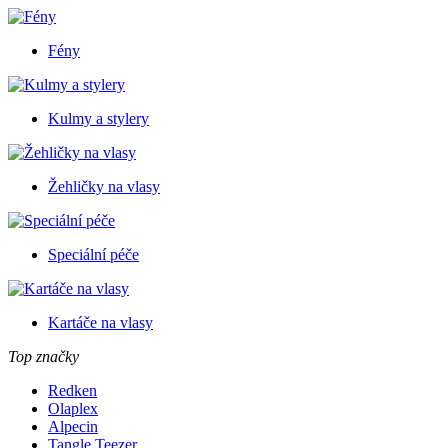
Fény
Kulmy a stylery
Žehličky na vlasy
Speciální péče
Kartáče na vlasy
Top značky
Redken
Olaplex
Alpecin
Tangle Teezer