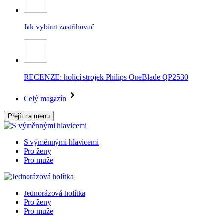
Jak vybírat zastřihovač
RECENZE: holicí strojek Philips OneBlade QP2530
Celý magazín
Přejít na menu
S výměnnými hlavicemi
Pro ženy
Pro muže
Jednorázová holítka
Pro ženy
Pro muže