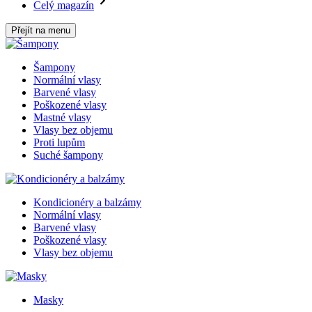
Celý magazín
Přejít na menu
Šampony
Normální vlasy
Barvené vlasy
Poškozené vlasy
Mastné vlasy
Vlasy bez objemu
Proti lupům
Suché šampony
Kondicionéry a balzámy
Normální vlasy
Barvené vlasy
Poškozené vlasy
Vlasy bez objemu
Masky