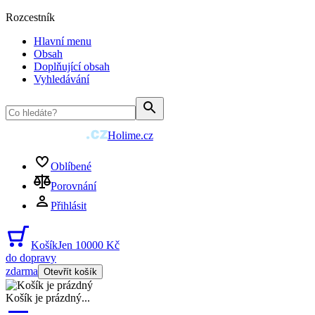
Rozcestník
Hlavní menu
Obsah
Doplňující obsah
Vyhledávání
Holime.cz
Oblíbené
Porovnání
Přihlásit
Košík
Jen 10000 Kč
do dopravy
zdarma
Otevřít košík
Košík je prázdný
...