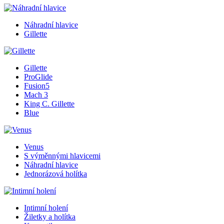
Náhradní hlavice
Gillette
Gillette
ProGlide
Fusion5
Mach 3
King C. Gillette
Blue
Venus
S výměnnými hlavicemi
Náhradní hlavice
Jednorázová holítka
Intimní holení
Žiletky a holítka