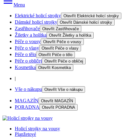
Menu
Elektrické holicí strojky
Otevřít
Elektrické holicí strojky
Dámské holicí strojky
Otevřít
Dámské holicí strojky
Zastřihovače
Otevřít
Zastřihovače
Žiletky a holítka
Otevřít
Žiletky a holítka
Péče o vousy
Otevřít
Péče o vousy
Péče o vlasy
Otevřít
Péče o vlasy
Péče o tělo
Otevřít
Péče o tělo
Péče o obličej
Otevřít
Péče o obličej
Kosmetika
Otevřít
Kosmetika
|
Vše o nákupu
Otevřít
Vše o nákupu
MAGAZÍN
Otevřít
MAGAZÍN
PORADNA
Otevřít
PORADNA
Holicí strojky na vousy
Planžetové