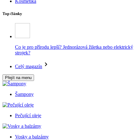
Kosmetika
Top články
Co je pro přírodu lepší? Jednorázová žiletka nebo elektrický
strojek?
Celý magazín
Přejít na menu
Šampony
Pečující oleje
Vosky a balzámy