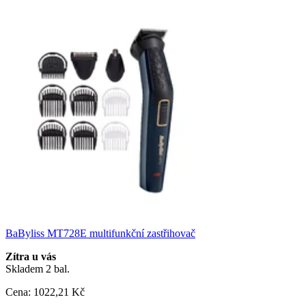
BaByliss MT728E multifunkční zastřihovač
Zítra u vás
Skladem 2 bal.
Cena:
1022
,21 Kč