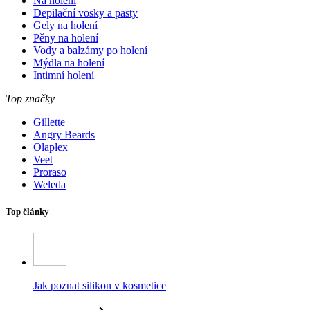
Na holení
Depilační vosky a pasty
Gely na holení
Pěny na holení
Vody a balzámy po holení
Mýdla na holení
Intimní holení
Top značky
Gillette
Angry Beards
Olaplex
Veet
Proraso
Weleda
Top články
Jak poznat silikon v kosmetice