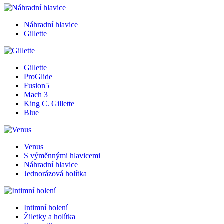
Náhradní hlavice
Gillette
Gillette
ProGlide
Fusion5
Mach 3
King C. Gillette
Blue
Venus
S výměnnými hlavicemi
Náhradní hlavice
Jednorázová holítka
Intimní holení
Žiletky a holítka