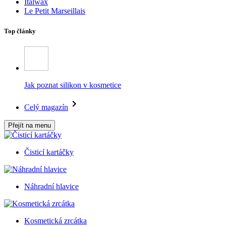
Italwax
Le Petit Marseillais
Top články
Jak poznat silikon v kosmetice
Celý magazín
Přejít na menu
Čisticí kartáčky
Náhradní hlavice
Kosmetická zrcátka