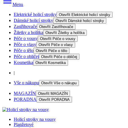
Menu
Elektrické holicí strojky
Otevřít
Elektrické holicí strojky
Dámské holicí strojky
Otevřít
Dámské holicí strojky
Zastřihovače
Otevřít
Zastřihovače
Žiletky a holítka
Otevřít
Žiletky a holítka
Péče o vousy
Otevřít
Péče o vousy
Péče o vlasy
Otevřít
Péče o vlasy
Péče o tělo
Otevřít
Péče o tělo
Péče o obličej
Otevřít
Péče o obličej
Kosmetika
Otevřít
Kosmetika
|
Vše o nákupu
Otevřít
Vše o nákupu
MAGAZÍN
Otevřít
MAGAZÍN
PORADNA
Otevřít
PORADNA
Holicí strojky na vousy
Planžetové