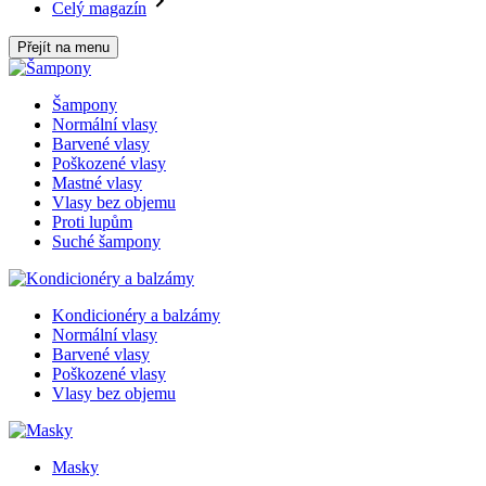
Celý magazín
Přejít na menu
Šampony
Normální vlasy
Barvené vlasy
Poškozené vlasy
Mastné vlasy
Vlasy bez objemu
Proti lupům
Suché šampony
Kondicionéry a balzámy
Normální vlasy
Barvené vlasy
Poškozené vlasy
Vlasy bez objemu
Masky