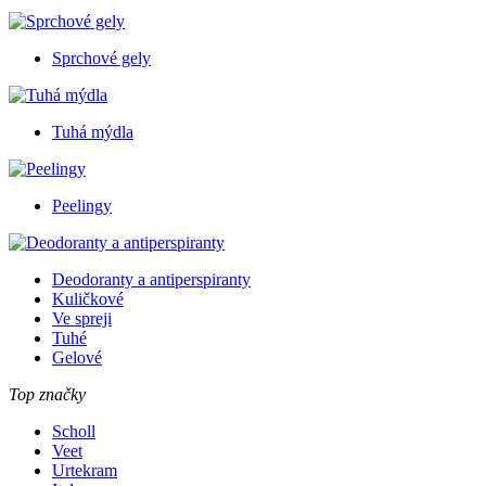
Sprchové gely
Tuhá mýdla
Peelingy
Deodoranty a antiperspiranty
Kuličkové
Ve spreji
Tuhé
Gelové
Top značky
Scholl
Veet
Urtekram