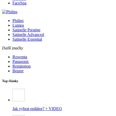
FaceSpa
Philips
Lumea
Satinelle Prestige
Satinelle Advanced
Satinelle Essential
Další značky
Rowenta
Panasonic
Remington
Beurer
Top články
Jak vybrat epilátor? + VIDEO