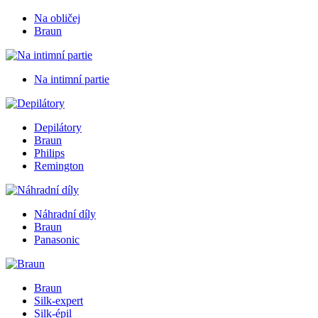
Na obličej
Braun
Na intimní partie
Depilátory
Braun
Philips
Remington
Náhradní díly
Braun
Panasonic
Braun
Silk-expert
Silk-épil