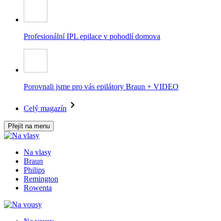
Profesionální IPL epilace v pohodlí domova
Porovnali jsme pro vás epilátory Braun + VIDEO
Celý magazín
Přejít na menu
Na vlasy
Braun
Philips
Remington
Rowenta