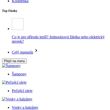
Kosmetika
Top články
Co je pro přírodu lepší? Jednorázová žiletka nebo elektrický
strojek?
Celý magazín
Přejít na menu
Šampony
Pečující oleje
Vosky a balzámy