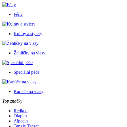
Fény
Kulmy a stylery
Žehličky na vlasy
Speciální péče
Kartáče na vlasy
Top značky
Redken
Olaplex
Alpecin
Tangle Teezer