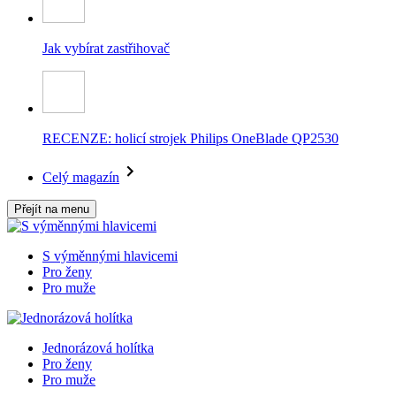
Jak vybírat zastřihovač
RECENZE: holicí strojek Philips OneBlade QP2530
Celý magazín
Přejít na menu
S výměnnými hlavicemi
Pro ženy
Pro muže
Jednorázová holítka
Pro ženy
Pro muže