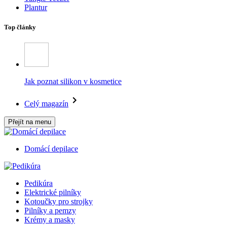
Plantur
Top články
Jak poznat silikon v kosmetice
Celý magazín
Přejít na menu
Domácí depilace
Pedikúra
Elektrické pilníky
Kotoučky pro strojky
Pilníky a pemzy
Krémy a masky