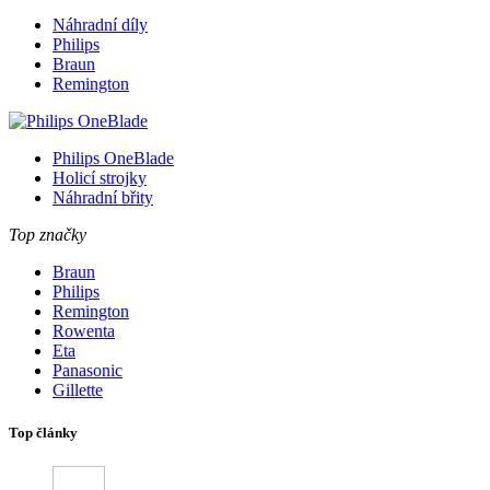
Náhradní díly
Philips
Braun
Remington
Philips OneBlade
Holicí strojky
Náhradní břity
Top značky
Braun
Philips
Remington
Rowenta
Eta
Panasonic
Gillette
Top články