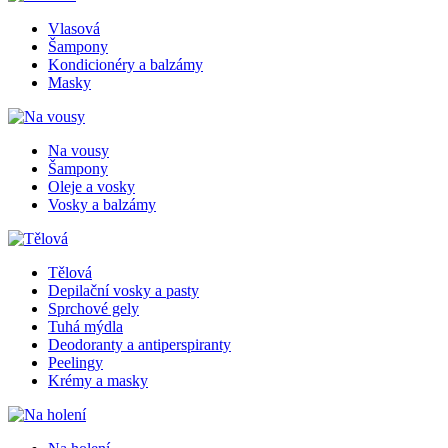
Vlasová
Šampony
Kondicionéry a balzámy
Masky
Na vousy
Šampony
Oleje a vosky
Vosky a balzámy
Tělová
Depilační vosky a pasty
Sprchové gely
Tuhá mýdla
Deodoranty a antiperspiranty
Peelingy
Krémy a masky