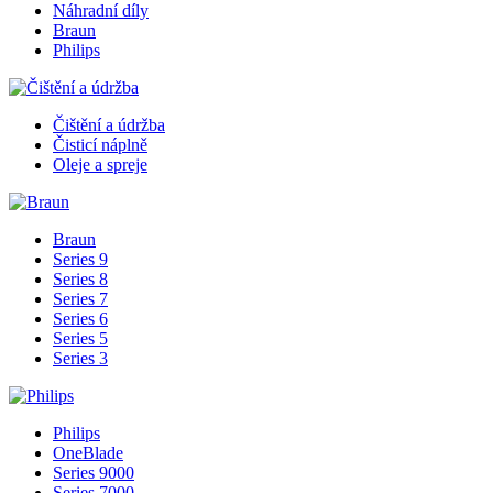
Náhradní díly
Braun
Philips
Čištění a údržba
Čisticí náplně
Oleje a spreje
Braun
Series 9
Series 8
Series 7
Series 6
Series 5
Series 3
Philips
OneBlade
Series 9000
Series 7000