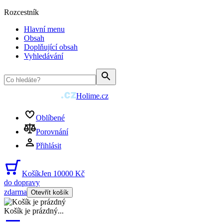
Rozcestník
Hlavní menu
Obsah
Doplňující obsah
Vyhledávání
Holime.cz
Oblíbené
Porovnání
Přihlásit
Košík
Jen 10000 Kč
do dopravy
zdarma
Otevřít košík
Košík je prázdný
...