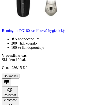
Remington PG180 zastřihovač hygienický
5
hodnoceno 1x
200+ lidí koupilo
100 % lidí doporučuje
V pondělí u vás
Skladem 19 bal.
Cena:
286
,15 Kč
Do košíku
Porovnat
Porovnat
Vlastnosti