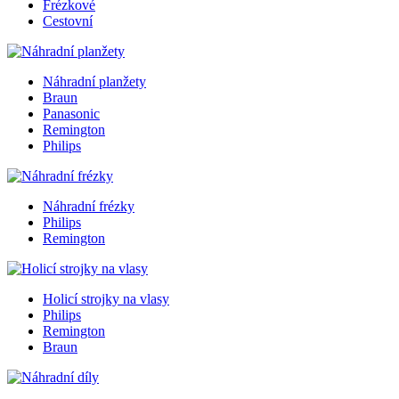
Frézkové
Cestovní
Náhradní planžety
Braun
Panasonic
Remington
Philips
Náhradní frézky
Philips
Remington
Holicí strojky na vlasy
Philips
Remington
Braun