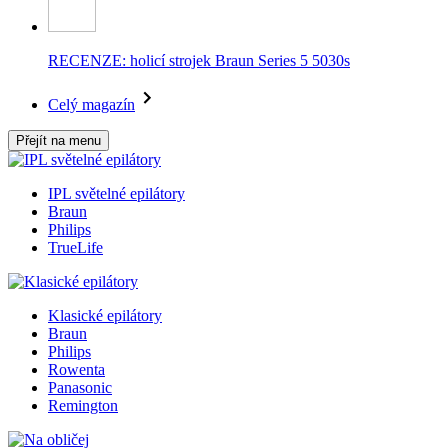
RECENZE: holicí strojek Braun Series 5 5030s
Celý magazín
Přejít na menu
IPL světelné epilátory
Braun
Philips
TrueLife
Klasické epilátory
Braun
Philips
Rowenta
Panasonic
Remington