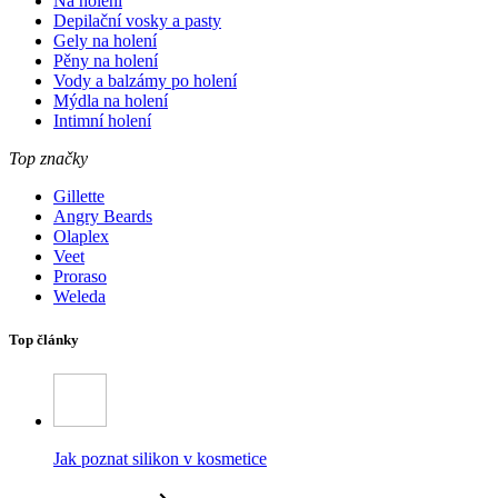
Na holení
Depilační vosky a pasty
Gely na holení
Pěny na holení
Vody a balzámy po holení
Mýdla na holení
Intimní holení
Top značky
Gillette
Angry Beards
Olaplex
Veet
Proraso
Weleda
Top články
Jak poznat silikon v kosmetice