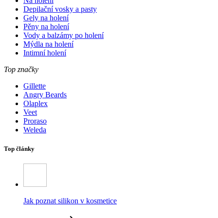
Na holení
Depilační vosky a pasty
Gely na holení
Pěny na holení
Vody a balzámy po holení
Mýdla na holení
Intimní holení
Top značky
Gillette
Angry Beards
Olaplex
Veet
Proraso
Weleda
Top články
Jak poznat silikon v kosmetice