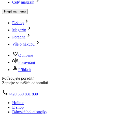
Celý magazín
Přejít na menu
E-shop
Magazín
Poradna
Vše o nákupu
Oblíbené
Porovnání
Přihlásit
Potřebujete poradit?
Zeptejte se našich odborníků
+420 380 831 830
Holime
E-shop
Dámské holicí strojky