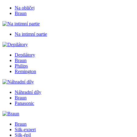
Na obličej
Braun
Na intimní partie
Depilátory
Braun
Philips
Remington
Náhradní díly
Braun
Panasonic
Braun
Silk-expert
Silk-épil