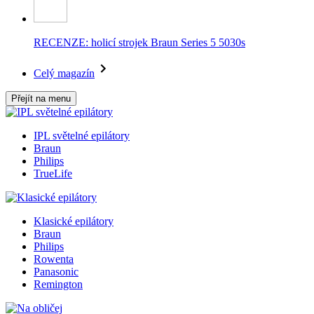
RECENZE: holicí strojek Braun Series 5 5030s
Celý magazín
Přejít na menu
IPL světelné epilátory
Braun
Philips
TrueLife
Klasické epilátory
Braun
Philips
Rowenta
Panasonic
Remington