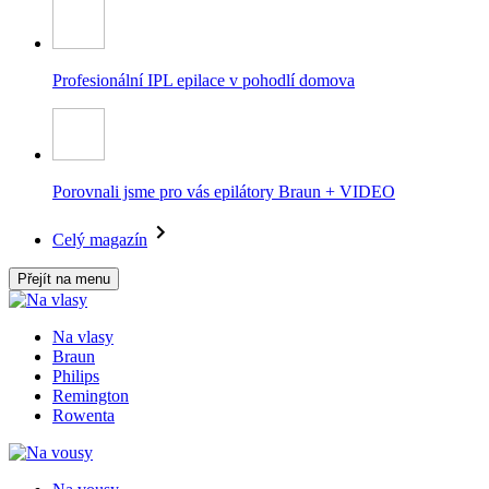
Profesionální IPL epilace v pohodlí domova
Porovnali jsme pro vás epilátory Braun + VIDEO
Celý magazín
Přejít na menu
Na vlasy
Braun
Philips
Remington
Rowenta