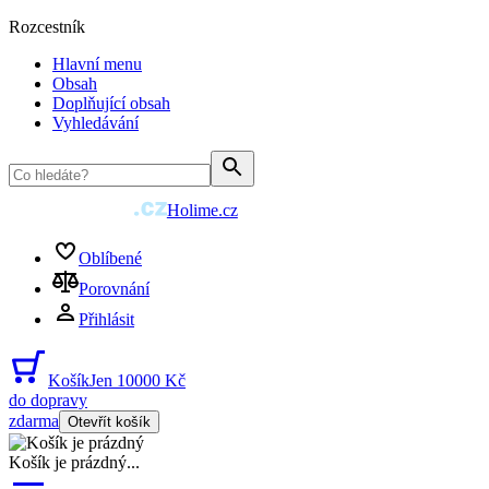
Rozcestník
Hlavní menu
Obsah
Doplňující obsah
Vyhledávání
Holime.cz
Oblíbené
Porovnání
Přihlásit
Košík
Jen 10000 Kč
do dopravy
zdarma
Otevřít košík
Košík je prázdný
...