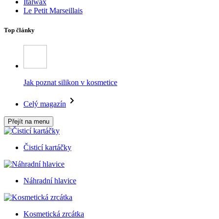
Italwax
Le Petit Marseillais
Top články
Jak poznat silikon v kosmetice
Celý magazín
Přejít na menu
Čisticí kartáčky
Náhradní hlavice
Kosmetická zrcátka