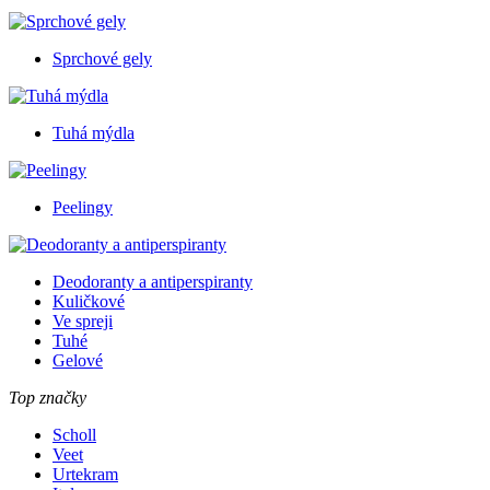
Sprchové gely
Tuhá mýdla
Peelingy
Deodoranty a antiperspiranty
Kuličkové
Ve spreji
Tuhé
Gelové
Top značky
Scholl
Veet
Urtekram