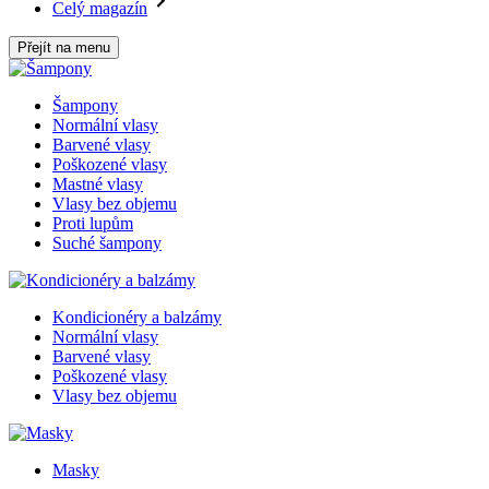
Celý magazín
Přejít na menu
Šampony
Normální vlasy
Barvené vlasy
Poškozené vlasy
Mastné vlasy
Vlasy bez objemu
Proti lupům
Suché šampony
Kondicionéry a balzámy
Normální vlasy
Barvené vlasy
Poškozené vlasy
Vlasy bez objemu
Masky