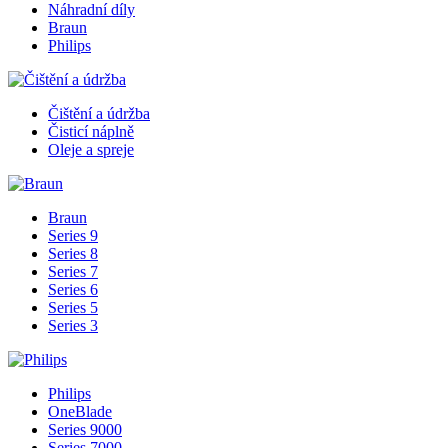
Náhradní díly
Braun
Philips
Čištění a údržba
Čisticí náplně
Oleje a spreje
Braun
Series 9
Series 8
Series 7
Series 6
Series 5
Series 3
Philips
OneBlade
Series 9000
Series 7000