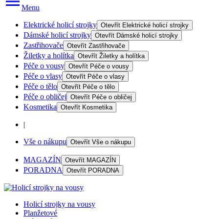
Menu
Elektrické holicí strojky
Otevřít
Elektrické holicí strojky
Dámské holicí strojky
Otevřít
Dámské holicí strojky
Zastřihovače
Otevřít
Zastřihovače
Žiletky a holítka
Otevřít
Žiletky a holítka
Péče o vousy
Otevřít
Péče o vousy
Péče o vlasy
Otevřít
Péče o vlasy
Péče o tělo
Otevřít
Péče o tělo
Péče o obličej
Otevřít
Péče o obličej
Kosmetika
Otevřít
Kosmetika
|
Vše o nákupu
Otevřít
Vše o nákupu
MAGAZÍN
Otevřít
MAGAZÍN
PORADNA
Otevřít
PORADNA
Holicí strojky na vousy
Planžetové