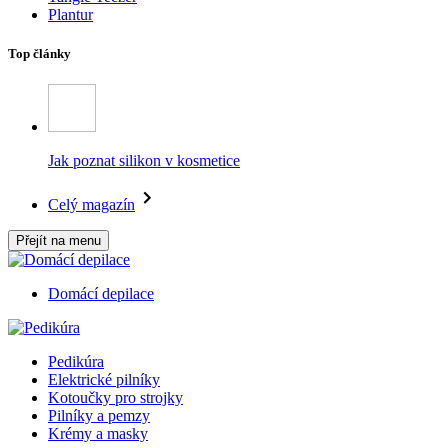
Plantur
Top články
Jak poznat silikon v kosmetice
Celý magazín
Přejít na menu
Domácí depilace
Pedikúra
Elektrické pilníky
Kotoučky pro strojky
Pilníky a pemzy
Krémy a masky