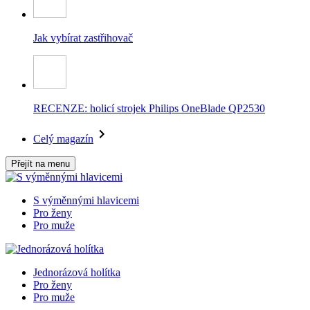
Jak vybírat zastřihovač
RECENZE: holicí strojek Philips OneBlade QP2530
Celý magazín
Přejít na menu
S výměnnými hlavicemi
Pro ženy
Pro muže
Jednorázová holítka
Pro ženy
Pro muže