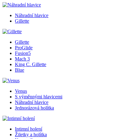
Náhradní hlavice
Gillette
Gillette
ProGlide
Fusion5
Mach 3
King C. Gillette
Blue
Venus
S výměnnými hlavicemi
Náhradní hlavice
Jednorázová holítka
Intimní holení
Žiletky a holítka