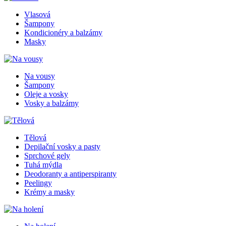
Vlasová
Šampony
Kondicionéry a balzámy
Masky
Na vousy
Šampony
Oleje a vosky
Vosky a balzámy
Tělová
Depilační vosky a pasty
Sprchové gely
Tuhá mýdla
Deodoranty a antiperspiranty
Peelingy
Krémy a masky