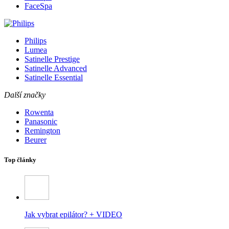
FaceSpa
Philips
Lumea
Satinelle Prestige
Satinelle Advanced
Satinelle Essential
Další značky
Rowenta
Panasonic
Remington
Beurer
Top články
Jak vybrat epilátor? + VIDEO