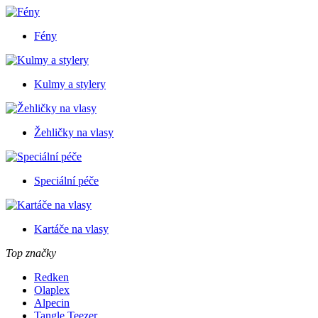
Fény
Kulmy a stylery
Žehličky na vlasy
Speciální péče
Kartáče na vlasy
Top značky
Redken
Olaplex
Alpecin
Tangle Teezer