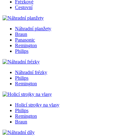
Frézkové
Cestovní
Náhradní planžety
Braun
Panasonic
Remington
Philips
Náhradní frézky
Philips
Remington
Holicí strojky na vlasy
Philips
Remington
Braun