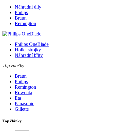
Náhradní díly
Philips
Braun
Remington
Philips OneBlade
Holicí strojky
Náhradní břity
Top značky
Braun
Philips
Remington
Rowenta
Eta
Panasonic
Gillette
Top články