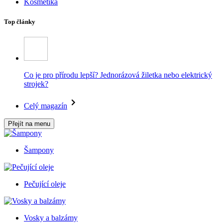
Kosmetika
Top články
Co je pro přírodu lepší? Jednorázová žiletka nebo elektrický
strojek?
Celý magazín
Přejít na menu
Šampony
Pečující oleje
Vosky a balzámy