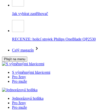
Jak vybírat zastřihovač
RECENZE: holicí strojek Philips OneBlade QP2530
Celý magazín
Přejít na menu
S výměnnými hlavicemi
Pro ženy
Pro muže
Jednorázová holítka
Pro ženy
Pro muže