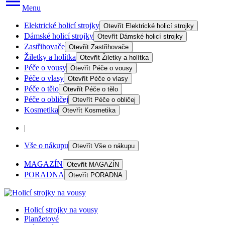
Menu
Elektrické holicí strojky
Otevřít
Elektrické holicí strojky
Dámské holicí strojky
Otevřít
Dámské holicí strojky
Zastřihovače
Otevřít
Zastřihovače
Žiletky a holítka
Otevřít
Žiletky a holítka
Péče o vousy
Otevřít
Péče o vousy
Péče o vlasy
Otevřít
Péče o vlasy
Péče o tělo
Otevřít
Péče o tělo
Péče o obličej
Otevřít
Péče o obličej
Kosmetika
Otevřít
Kosmetika
|
Vše o nákupu
Otevřít
Vše o nákupu
MAGAZÍN
Otevřít
MAGAZÍN
PORADNA
Otevřít
PORADNA
Holicí strojky na vousy
Planžetové