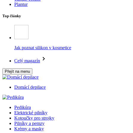
Plantur
Top články
Jak poznat silikon v kosmetice
Celý magazín
Přejít na menu
Domácí depilace
Pedikúra
Elektrické pilníky
Kotoučky pro strojky
Pilníky a pemzy
Krémy a masky