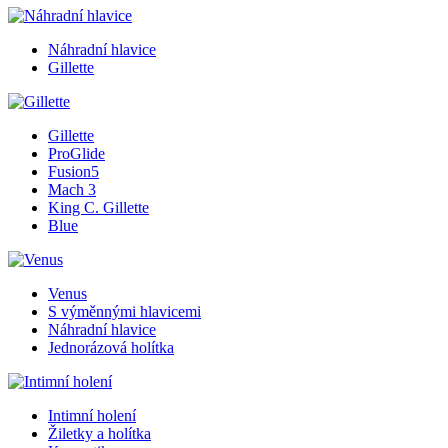
Náhradní hlavice
Gillette
Gillette
ProGlide
Fusion5
Mach 3
King C. Gillette
Blue
Venus
S výměnnými hlavicemi
Náhradní hlavice
Jednorázová holítka
Intimní holení
Žiletky a holítka