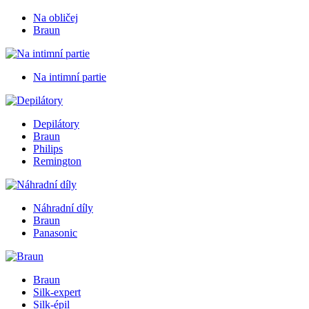
Na obličej
Braun
Na intimní partie
Depilátory
Braun
Philips
Remington
Náhradní díly
Braun
Panasonic
Braun
Silk-expert
Silk-épil