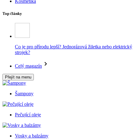
Kosmetika
Top články
Co je pro přírodu lepší? Jednorázová žiletka nebo elektrický
strojek?
Celý magazín
Přejít na menu
Šampony
Pečující oleje
Vosky a balzámy