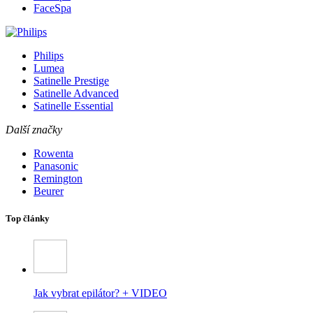
FaceSpa
Philips
Lumea
Satinelle Prestige
Satinelle Advanced
Satinelle Essential
Další značky
Rowenta
Panasonic
Remington
Beurer
Top články
Jak vybrat epilátor? + VIDEO