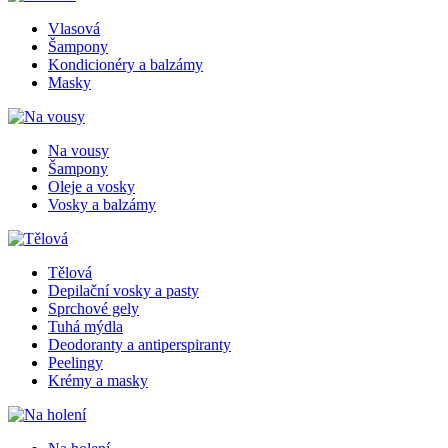
Vlasová
Šampony
Kondicionéry a balzámy
Masky
Na vousy
Šampony
Oleje a vosky
Vosky a balzámy
Tělová
Depilační vosky a pasty
Sprchové gely
Tuhá mýdla
Deodoranty a antiperspiranty
Peelingy
Krémy a masky