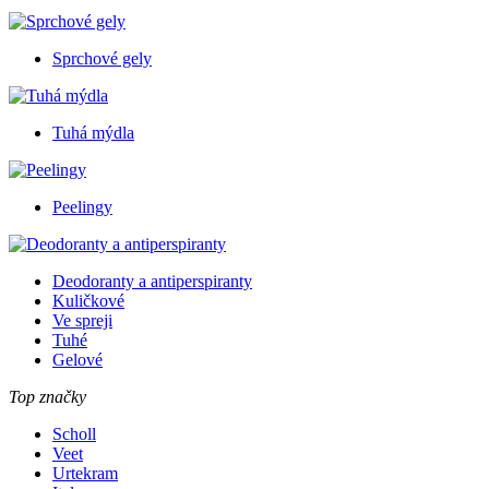
Sprchové gely
Tuhá mýdla
Peelingy
Deodoranty a antiperspiranty
Kuličkové
Ve spreji
Tuhé
Gelové
Top značky
Scholl
Veet
Urtekram