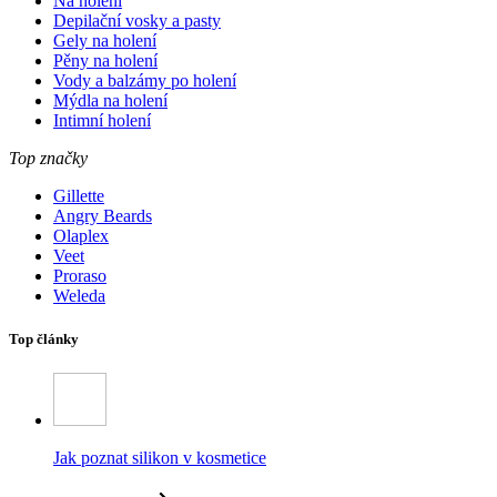
Na holení
Depilační vosky a pasty
Gely na holení
Pěny na holení
Vody a balzámy po holení
Mýdla na holení
Intimní holení
Top značky
Gillette
Angry Beards
Olaplex
Veet
Proraso
Weleda
Top články
Jak poznat silikon v kosmetice