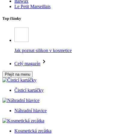
Italwax
Le Petit Marseillais
Top články
Jak poznat silikon v kosmetice
Celý magazín
Přejít na menu
Čisticí kartáčky
Náhradní hlavice
Kosmetická zrcátka