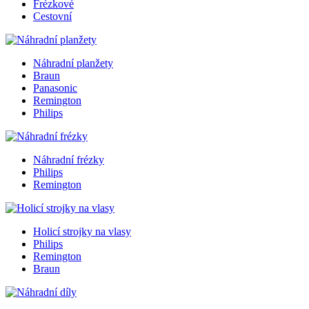
Frézkové
Cestovní
Náhradní planžety
Braun
Panasonic
Remington
Philips
Náhradní frézky
Philips
Remington
Holicí strojky na vlasy
Philips
Remington
Braun