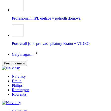
Profesionální IPL epilace v pohodlí domova
Porovnali jsme pro vás epilátory Braun + VIDEO
Celý magazín
Přejít na menu
Na vlasy
Braun
Philips
Remington
Rowenta