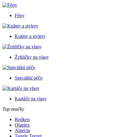
Fény
Kulmy a stylery
Žehličky na vlasy
Speciální péče
Kartáče na vlasy
Top značky
Redken
Olaplex
Alpecin
Tangle Teezer