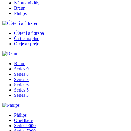
Náhradní díly
Braun
Philips
Čištění a údržba
Čisticí náplně
Oleje a spreje
Braun
Series 9
Series 8
Series 7
Series 6
Series 5
Series 3
Philips
OneBlade
Series 9000
Series 7000