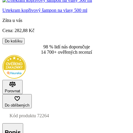
Urtekram kopřivový šampon na vlasy 500 ml
Zítra u vás
Cena:
282
,88 Kč
Do košíku
98 % lidí nás doporučuje
14 700+ ověřených recenzí
Porovnat
Do oblíbených
Kód produktu
72264
Popis