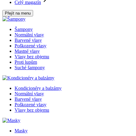
Celý magazín
Přejít na menu
Šampony
Normální vlasy
Barvené vlasy
Poškozené vlasy
Mastné vlasy
Vlasy bez objemu
Proti lupům
Suché šampony
Kondicionéry a balzámy
Normální vlasy
Barvené vlasy
Poškozené vlasy
Vlasy bez objemu
Masky