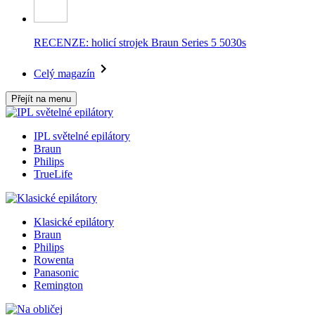
RECENZE: holicí strojek Braun Series 5 5030s
Celý magazín
Přejít na menu
IPL světelné epilátory
Braun
Philips
TrueLife
Klasické epilátory
Braun
Philips
Rowenta
Panasonic
Remington