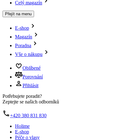
Celý magazín
Přejít na menu
E-shop
Magazín
Poradna
Vše o nákupu
Oblíbené
Porovnání
Přihlásit
Potřebujete poradit?
Zeptejte se našich odborníků
+420 380 831 830
Holime
E-shop
Péče o vlasy