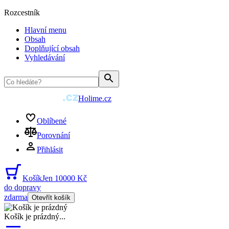
Rozcestník
Hlavní menu
Obsah
Doplňující obsah
Vyhledávání
Holime.cz
Oblíbené
Porovnání
Přihlásit
Košík
Jen 10000 Kč
do dopravy
zdarma
Otevřít košík
Košík je prázdný
...