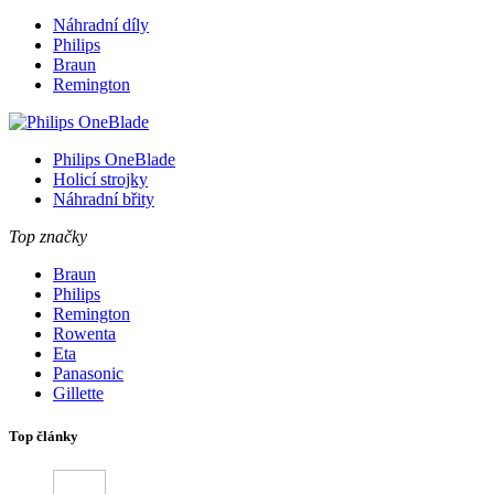
Náhradní díly
Philips
Braun
Remington
Philips OneBlade
Holicí strojky
Náhradní břity
Top značky
Braun
Philips
Remington
Rowenta
Eta
Panasonic
Gillette
Top články