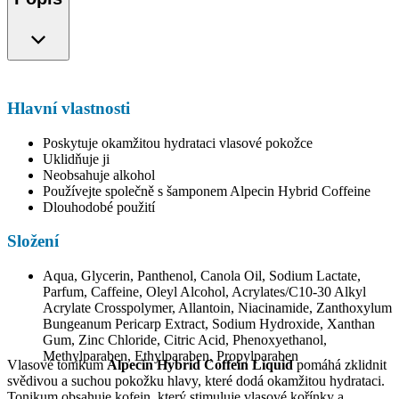
Hlavní vlastnosti
Poskytuje okamžitou hydrataci vlasové pokožce
Uklidňuje ji
Neobsahuje alkohol
Používejte společně s šamponem Alpecin Hybrid Coffeine
Dlouhodobé použití
Složení
Aqua, Glycerin, Panthenol, Canola Oil, Sodium Lactate,
Parfum, Caffeine, Oleyl Alcohol, Acrylates/C10-30 Alkyl
Acrylate Crosspolymer, Allantoin, Niacinamide, Zanthoxylum
Bungeanum Pericarp Extract, Sodium Hydroxide, Xanthan
Gum, Zinc Chloride, Citric Acid, Phenoxyethanol,
Methylparaben, Ethylparaben, Propylparaben
Vlasové tonikum
Alpecin Hybrid Coffein Liquid
pomáhá zklidnit
svědivou a suchou pokožku hlavy, které dodá okamžitou hydrataci.
Tonikum obsahuje kofein, který stimuluje vlasové kořínky a