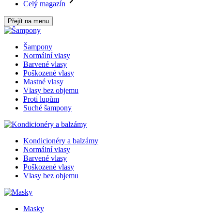
Celý magazín
Přejít na menu
Šampony
Normální vlasy
Barvené vlasy
Poškozené vlasy
Mastné vlasy
Vlasy bez objemu
Proti lupům
Suché šampony
Kondicionéry a balzámy
Normální vlasy
Barvené vlasy
Poškozené vlasy
Vlasy bez objemu
Masky