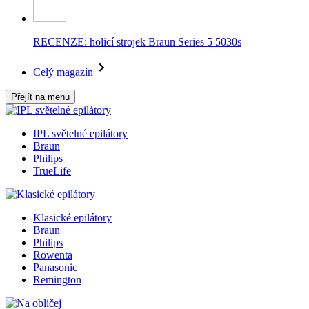
RECENZE: holicí strojek Braun Series 5 5030s
Celý magazín
Přejít na menu
IPL světelné epilátory
Braun
Philips
TrueLife
Klasické epilátory
Braun
Philips
Rowenta
Panasonic
Remington