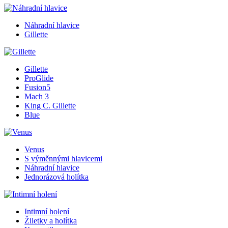
Náhradní hlavice
Gillette
Gillette
ProGlide
Fusion5
Mach 3
King C. Gillette
Blue
Venus
S výměnnými hlavicemi
Náhradní hlavice
Jednorázová holítka
Intimní holení
Žiletky a holítka