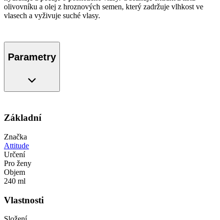
olivovníku a olej z hroznových semen, který zadržuje vlhkost ve
vlasech a vyživuje suché vlasy.
Parametry
Základní
Značka
Attitude
Určení
Pro ženy
Objem
240 ml
Vlastnosti
Složení