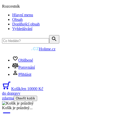
Rozcestník
Hlavní menu
Obsah
Doplňující obsah
Vyhledávání
Holime.cz
Oblíbené
Porovnání
Přihlásit
Košík
Jen 10000 Kč
do dopravy
zdarma
Otevřít košík
Košík je prázdný
...