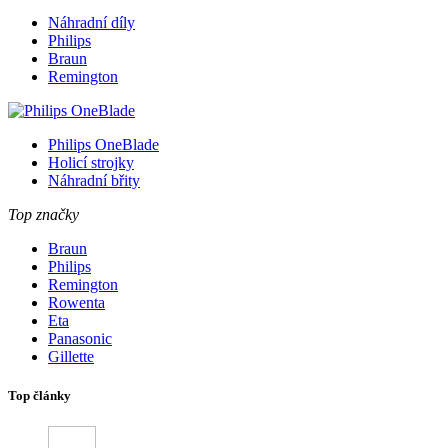
Náhradní díly
Philips
Braun
Remington
Philips OneBlade
Holicí strojky
Náhradní břity
Top značky
Braun
Philips
Remington
Rowenta
Eta
Panasonic
Gillette
Top články