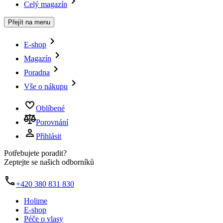
Celý magazín
Přejít na menu
E-shop
Magazín
Poradna
Vše o nákupu
Oblíbené
Porovnání
Přihlásit
Potřebujete poradit?
Zeptejte se našich odborníků
+420 380 831 830
Holime
E-shop
Péče o vlasy