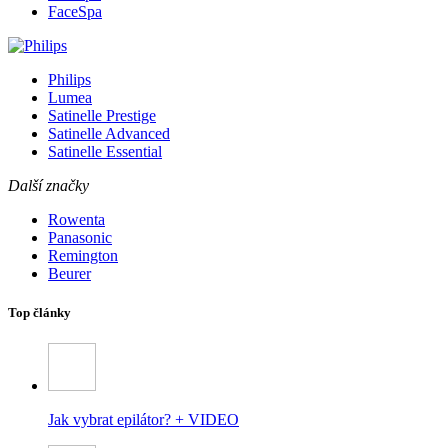
FaceSpa
Philips
Lumea
Satinelle Prestige
Satinelle Advanced
Satinelle Essential
Další značky
Rowenta
Panasonic
Remington
Beurer
Top články
Jak vybrat epilátor? + VIDEO