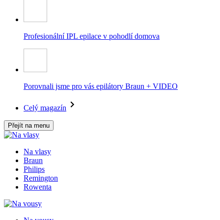
Profesionální IPL epilace v pohodlí domova
Porovnali jsme pro vás epilátory Braun + VIDEO
Celý magazín
Přejít na menu
Na vlasy
Braun
Philips
Remington
Rowenta