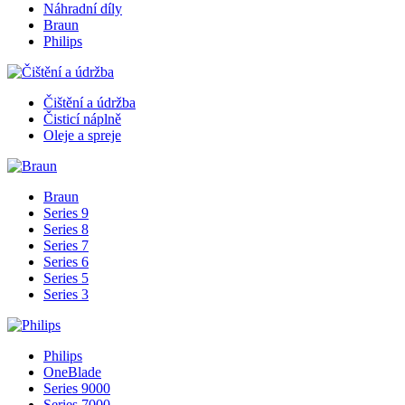
Náhradní díly
Braun
Philips
Čištění a údržba
Čisticí náplně
Oleje a spreje
Braun
Series 9
Series 8
Series 7
Series 6
Series 5
Series 3
Philips
OneBlade
Series 9000
Series 7000