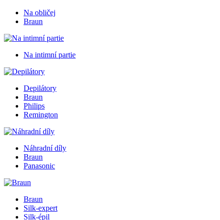
Na obličej
Braun
Na intimní partie
Depilátory
Braun
Philips
Remington
Náhradní díly
Braun
Panasonic
Braun
Silk-expert
Silk-épil