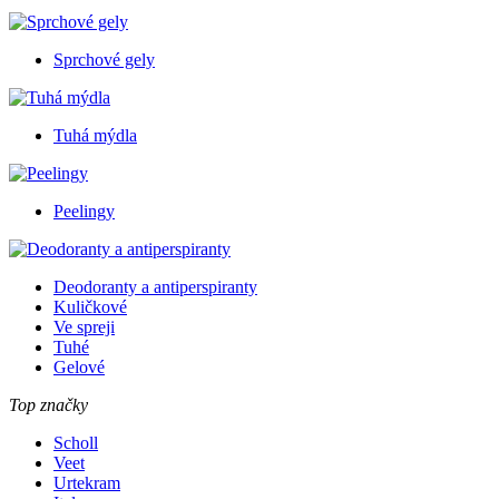
Sprchové gely
Tuhá mýdla
Peelingy
Deodoranty a antiperspiranty
Kuličkové
Ve spreji
Tuhé
Gelové
Top značky
Scholl
Veet
Urtekram