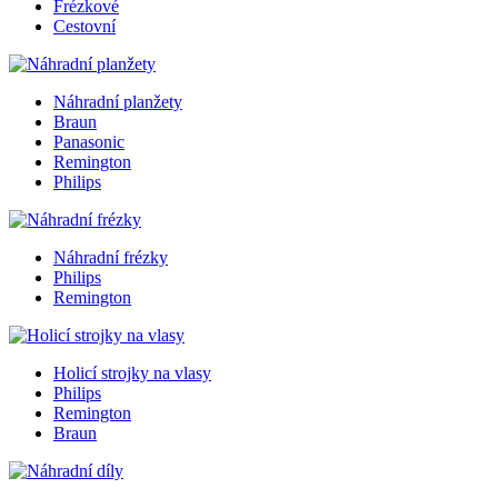
Frézkové
Cestovní
Náhradní planžety
Braun
Panasonic
Remington
Philips
Náhradní frézky
Philips
Remington
Holicí strojky na vlasy
Philips
Remington
Braun