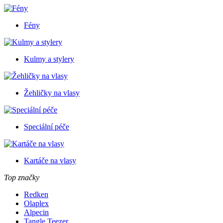
Fény
Kulmy a stylery
Žehličky na vlasy
Speciální péče
Kartáče na vlasy
Top značky
Redken
Olaplex
Alpecin
Tangle Teezer