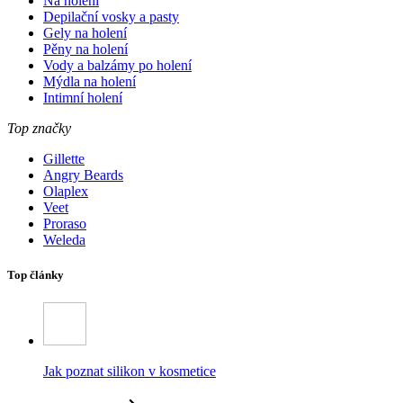
Na holení
Depilační vosky a pasty
Gely na holení
Pěny na holení
Vody a balzámy po holení
Mýdla na holení
Intimní holení
Top značky
Gillette
Angry Beards
Olaplex
Veet
Proraso
Weleda
Top články
Jak poznat silikon v kosmetice