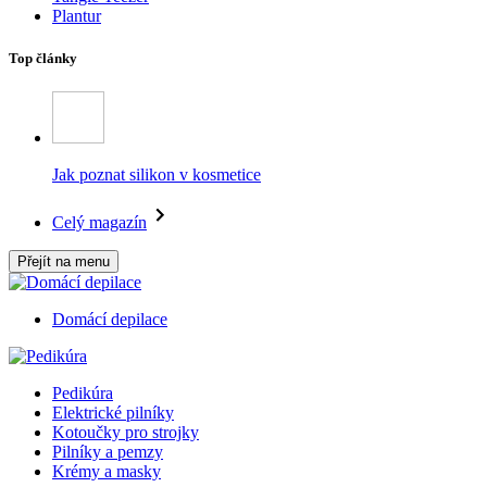
Plantur
Top články
Jak poznat silikon v kosmetice
Celý magazín
Přejít na menu
Domácí depilace
Pedikúra
Elektrické pilníky
Kotoučky pro strojky
Pilníky a pemzy
Krémy a masky