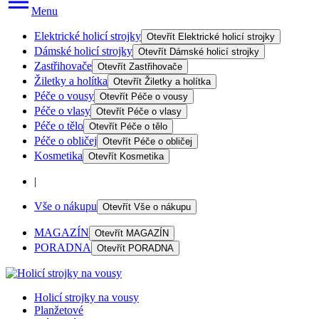
Menu
Elektrické holicí strojky
Otevřít
Elektrické holicí strojky
Dámské holicí strojky
Otevřít
Dámské holicí strojky
Zastřihovače
Otevřít
Zastřihovače
Žiletky a holítka
Otevřít
Žiletky a holítka
Péče o vousy
Otevřít
Péče o vousy
Péče o vlasy
Otevřít
Péče o vlasy
Péče o tělo
Otevřít
Péče o tělo
Péče o obličej
Otevřít
Péče o obličej
Kosmetika
Otevřít
Kosmetika
|
Vše o nákupu
Otevřít
Vše o nákupu
MAGAZÍN
Otevřít
MAGAZÍN
PORADNA
Otevřít
PORADNA
Holicí strojky na vousy
Planžetové