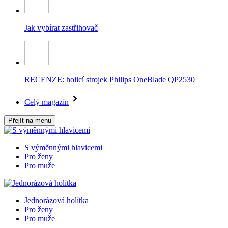
Jak vybírat zastřihovač
RECENZE: holicí strojek Philips OneBlade QP2530
Celý magazín
Přejít na menu
S výměnnými hlavicemi
Pro ženy
Pro muže
Jednorázová holítka
Pro ženy
Pro muže