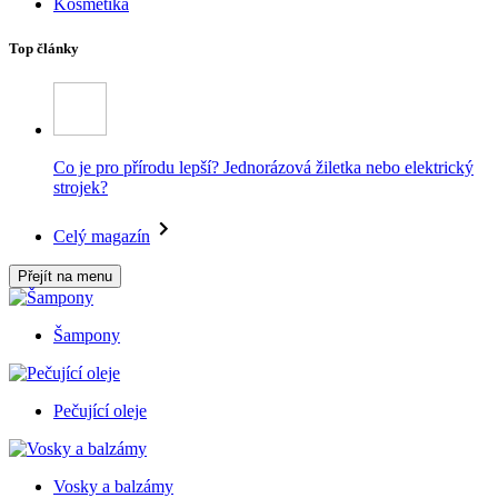
Kosmetika
Top články
Co je pro přírodu lepší? Jednorázová žiletka nebo elektrický
strojek?
Celý magazín
Přejít na menu
Šampony
Pečující oleje
Vosky a balzámy