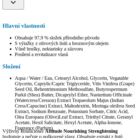
Hlavní vlastnosti
Obsahuje 97,9 % složek přírodního původu
S výtažky z olivových listů a hroznovým olejem
Vůně hrušky, nektarinky a zázvoru
Posílení a revitalizace vlasů
Složení
Aqua / Water / Eau, Cetearyl Alcohol, Glycerin, Vegatable
Glycerin, Caprylic/Capric Triglyceride, Vitis Vinifera (Grape)
Seed Oil, Behentrimonium Methosulfate, Butyrospermum
Parkii (Shea) Butter, Dicaprylyl Ether, Nasturtium Officinale
(Watercress/Cresson) Extract Tropaeolum Majus (Indian
Cress/Capucine) Extract, Maltodextrin, Moringa oleifera Seed
Extract, Sodium Benzoate, Potassium Sorbate, Citric Acid,
Olea Europaea (Olive)Leaf Extract, Triethyl Citrate, Geranyl
Acetate, Hexil Salicitate, Hexyl Acetate, Alpha-Ionone,
Fragrance (Parfum)
Výživný kondicionér
Attitude Nourishing Strenghtening
hydratuje a pečuje o poškozené vlasy. Obsahuje extrakt z listů