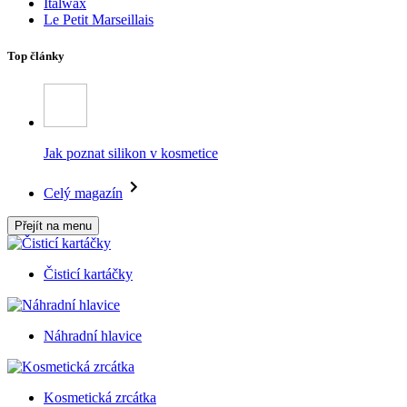
Italwax
Le Petit Marseillais
Top články
Jak poznat silikon v kosmetice
Celý magazín
Přejít na menu
Čisticí kartáčky
Náhradní hlavice
Kosmetická zrcátka