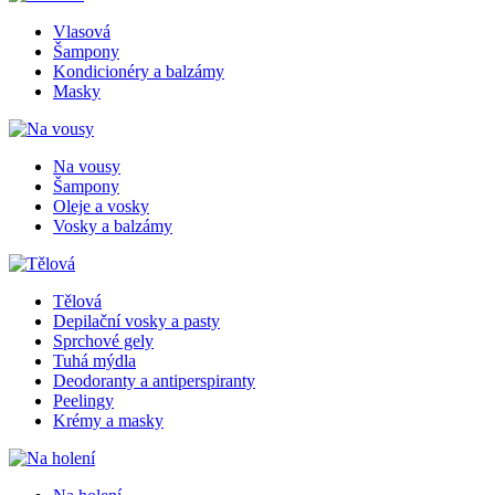
Vlasová
Šampony
Kondicionéry a balzámy
Masky
Na vousy
Šampony
Oleje a vosky
Vosky a balzámy
Tělová
Depilační vosky a pasty
Sprchové gely
Tuhá mýdla
Deodoranty a antiperspiranty
Peelingy
Krémy a masky