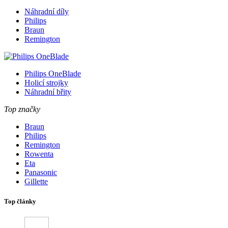
Náhradní díly
Philips
Braun
Remington
Philips OneBlade
Holicí strojky
Náhradní břity
Top značky
Braun
Philips
Remington
Rowenta
Eta
Panasonic
Gillette
Top články