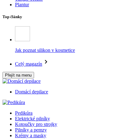
Plantur
Top články
Jak poznat silikon v kosmetice
Celý magazín
Přejít na menu
Domácí depilace
Pedikúra
Elektrické pilníky
Kotoučky pro strojky
Pilníky a pemzy
Krémy a masky