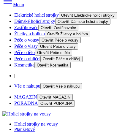
Menu
Elektrické holicí strojky
Otevřít
Elektrické holicí strojky
Dámské holicí strojky
Otevřít
Dámské holicí strojky
Zastřihovače
Otevřít
Zastřihovače
Žiletky a holítka
Otevřít
Žiletky a holítka
Péče o vousy
Otevřít
Péče o vousy
Péče o vlasy
Otevřít
Péče o vlasy
Péče o tělo
Otevřít
Péče o tělo
Péče o obličej
Otevřít
Péče o obličej
Kosmetika
Otevřít
Kosmetika
|
Vše o nákupu
Otevřít
Vše o nákupu
MAGAZÍN
Otevřít
MAGAZÍN
PORADNA
Otevřít
PORADNA
Holicí strojky na vousy
Planžetové