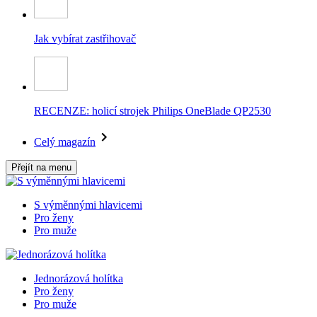
Jak vybírat zastřihovač
RECENZE: holicí strojek Philips OneBlade QP2530
Celý magazín
Přejít na menu
S výměnnými hlavicemi
Pro ženy
Pro muže
Jednorázová holítka
Pro ženy
Pro muže