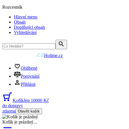
Rozcestník
Hlavní menu
Obsah
Doplňující obsah
Vyhledávání
Holime.cz
Oblíbené
Porovnání
Přihlásit
Košík
Jen 10000 Kč
do dopravy
zdarma
Otevřít košík
Košík je prázdný
...