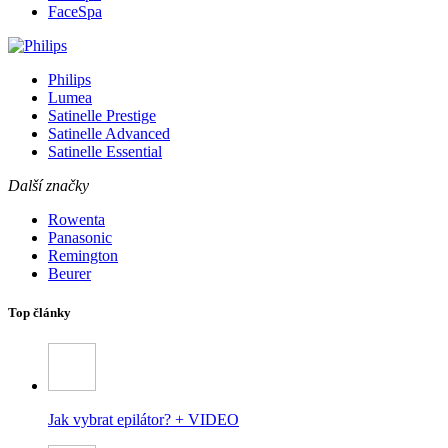
FaceSpa
Philips
Lumea
Satinelle Prestige
Satinelle Advanced
Satinelle Essential
Další značky
Rowenta
Panasonic
Remington
Beurer
Top články
Jak vybrat epilátor? + VIDEO