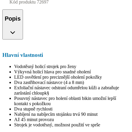
Kód produktu
72697
Popis
Hlavní vlastnosti
Vodotěsný holicí strojek pro ženy
Výkyvná holicí hlava pro snadné oholení
LED osvětlení pro preciznější oholení pokožky
Dva zastřihovací nástavce (4 a 8 mm)
Exfoliační nástavec odstraní odumřelou kůži a zabraňuje
zarůstání chloupk§
Posuvný nástavec pro holení oblasti bikin umožní lepší
kontakt s pokožkou
Dva stupně rychlosti
Nabíjení na nabíjecím stojánku trvá 90 minut
Až 45 minut provozu
Strojek je vodotěsný, možnost použití ve sprše