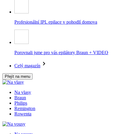
Profesionální IPL epilace v pohodlí domova
Porovnali jsme pro vás epilátory Braun + VIDEO
Celý magazín
Přejít na menu
Na vlasy
Braun
Philips
Remington
Rowenta