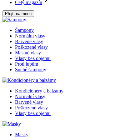
Celý magazín
Přejít na menu
Šampony
Normální vlasy
Barvené vlasy
Poškozené vlasy
Mastné vlasy
Vlasy bez objemu
Proti lupům
Suché šampony
Kondicionéry a balzámy
Normální vlasy
Barvené vlasy
Poškozené vlasy
Vlasy bez objemu
Masky