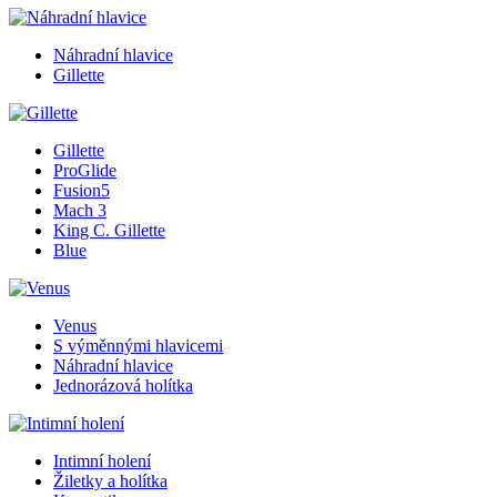
Náhradní hlavice
Gillette
Gillette
ProGlide
Fusion5
Mach 3
King C. Gillette
Blue
Venus
S výměnnými hlavicemi
Náhradní hlavice
Jednorázová holítka
Intimní holení
Žiletky a holítka