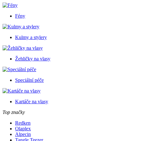
Fény
Kulmy a stylery
Žehličky na vlasy
Speciální péče
Kartáče na vlasy
Top značky
Redken
Olaplex
Alpecin
Tangle Teezer