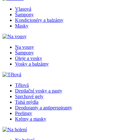
Vlasová
Šampony
Kondicionéry a balzámy
Masky
Na vousy
Šampony
Oleje a vosky
Vosky a balzámy
Tělová
Depilační vosky a pasty
Sprchové gely
Tuhá mýdla
Deodoranty a antiperspiranty
Peelingy
Krémy a masky