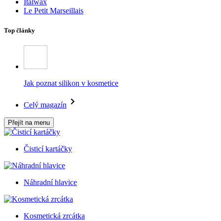
Italwax
Le Petit Marseillais
Top články
Jak poznat silikon v kosmetice
Celý magazín
Přejít na menu
Čisticí kartáčky
Náhradní hlavice
Kosmetická zrcátka