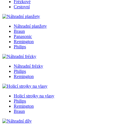
Frézkové
Cestovní
Náhradní planžety
Braun
Panasonic
Remington
Philips
Náhradní frézky
Philips
Remington
Holicí strojky na vlasy
Philips
Remington
Braun