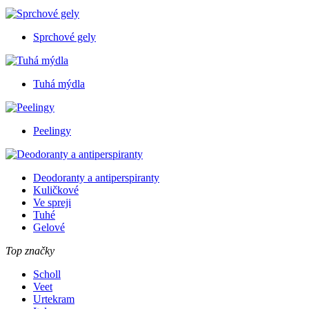
Sprchové gely
Tuhá mýdla
Peelingy
Deodoranty a antiperspiranty
Kuličkové
Ve spreji
Tuhé
Gelové
Top značky
Scholl
Veet
Urtekram