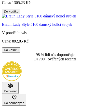
Cena:
1305
,23 Kč
Do košíku
Braun Lady Style 5160 dámský holicí strojek
V pondělí u vás
Cena:
892
,85 Kč
Do košíku
98 % lidí nás doporučuje
14 700+ ověřených recenzí
Porovnat
Do oblíbených