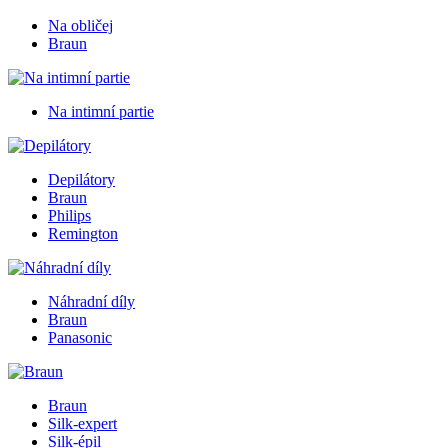
Na obličej
Braun
Na intimní partie
Depilátory
Braun
Philips
Remington
Náhradní díly
Braun
Panasonic
Braun
Silk-expert
Silk-épil