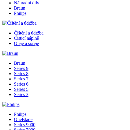
Náhradní díly
Braun
Philips
Čištění a údržba
Čisticí náplně
Oleje a spreje
Braun
Series 9
Series 8
Series 7
Series 6
Series 5
Series 3
Philips
OneBlade
Series 9000
Series 7000