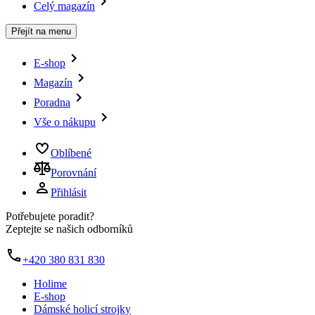
Celý magazín
Přejít na menu
E-shop
Magazín
Poradna
Vše o nákupu
Oblíbené
Porovnání
Přihlásit
Potřebujete poradit?
Zeptejte se našich odborníků
+420 380 831 830
Holime
E-shop
Dámské holicí strojky