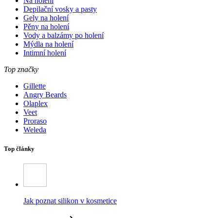
Na holení
Depilační vosky a pasty
Gely na holení
Pěny na holení
Vody a balzámy po holení
Mýdla na holení
Intimní holení
Top značky
Gillette
Angry Beards
Olaplex
Veet
Proraso
Weleda
Top články
Jak poznat silikon v kosmetice