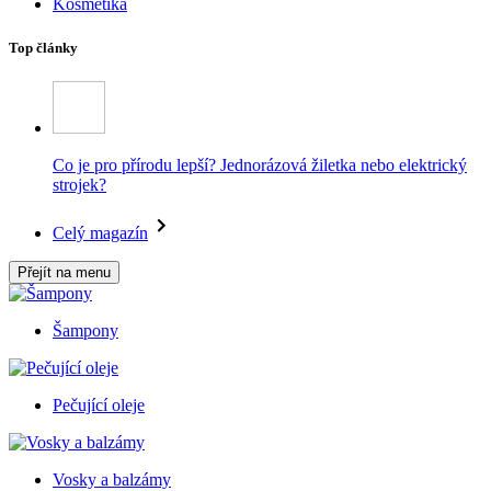
Kosmetika
Top články
Co je pro přírodu lepší? Jednorázová žiletka nebo elektrický
strojek?
Celý magazín
Přejít na menu
Šampony
Pečující oleje
Vosky a balzámy