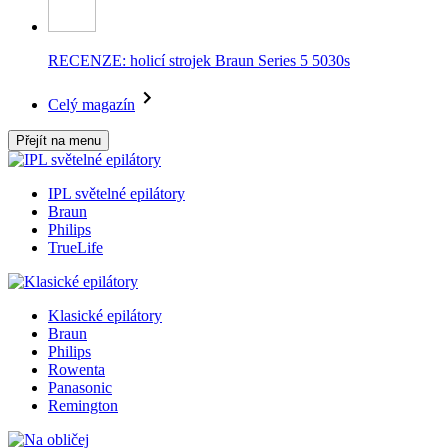
RECENZE: holicí strojek Braun Series 5 5030s
Celý magazín
Přejít na menu
IPL světelné epilátory
Braun
Philips
TrueLife
Klasické epilátory
Braun
Philips
Rowenta
Panasonic
Remington