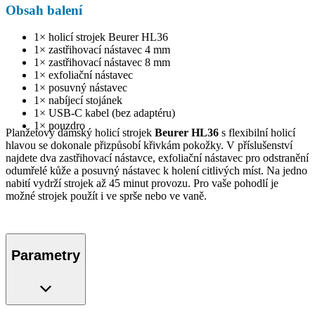
Obsah balení
1× holicí strojek Beurer HL36
1× zastřihovací nástavec 4 mm
1× zastřihovací nástavec 8 mm
1× exfoliační nástavec
1× posuvný nástavec
1× nabíjecí stojánek
1× USB-C kabel (bez adaptéru)
1× pouzdro
Planžetový dámský holicí strojek
Beurer HL36
s flexibilní holicí
hlavou se dokonale přizpůsobí křivkám pokožky. V příslušenství
najdete dva zastřihovací nástavce, exfoliační nástavec pro odstranění
odumřelé kůže a posuvný nástavec k holení citlivých míst. Na jedno
nabití vydrží strojek až 45 minut provozu. Pro vaše pohodlí je
možné strojek použít i ve sprše nebo ve vaně.
Parametry