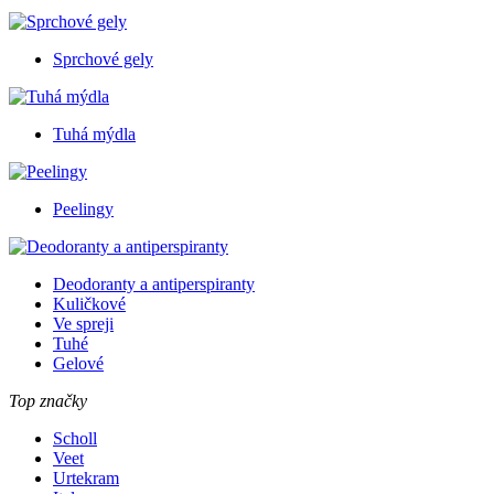
Sprchové gely
Tuhá mýdla
Peelingy
Deodoranty a antiperspiranty
Kuličkové
Ve spreji
Tuhé
Gelové
Top značky
Scholl
Veet
Urtekram