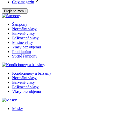
Celý magazín
Přejít na menu
Šampony
Normální vlasy
Barvené vlasy
Poškozené vlasy
Mastné vlasy
Vlasy bez objemu
Proti lupům
Suché šampony
Kondicionéry a balzámy
Normální vlasy
Barvené vlasy
Poškozené vlasy
Vlasy bez objemu
Masky