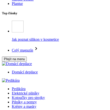
Plantur
Top články
Jak poznat silikon v kosmetice
Celý magazín
Přejít na menu
Domácí depilace
Pedikúra
Elektrické pilníky
Kotoučky pro strojky
Pilníky a pemzy
Krémy a masky