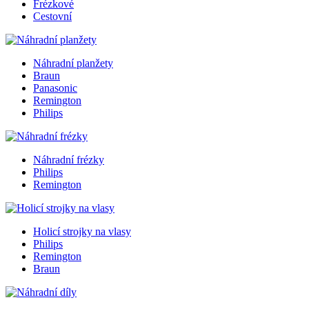
Frézkové
Cestovní
Náhradní planžety
Braun
Panasonic
Remington
Philips
Náhradní frézky
Philips
Remington
Holicí strojky na vlasy
Philips
Remington
Braun