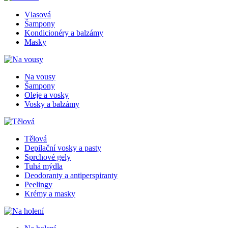
Vlasová
Šampony
Kondicionéry a balzámy
Masky
Na vousy
Šampony
Oleje a vosky
Vosky a balzámy
Tělová
Depilační vosky a pasty
Sprchové gely
Tuhá mýdla
Deodoranty a antiperspiranty
Peelingy
Krémy a masky