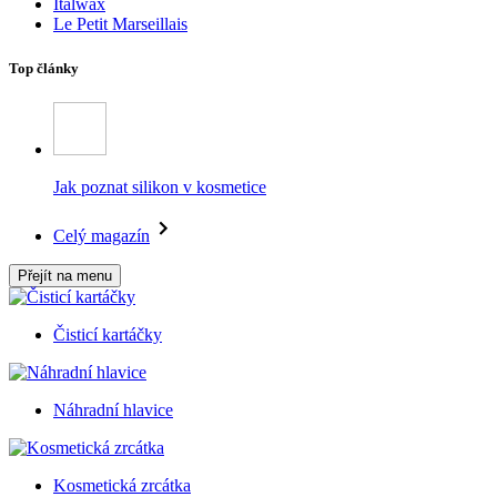
Italwax
Le Petit Marseillais
Top články
Jak poznat silikon v kosmetice
Celý magazín
Přejít na menu
Čisticí kartáčky
Náhradní hlavice
Kosmetická zrcátka