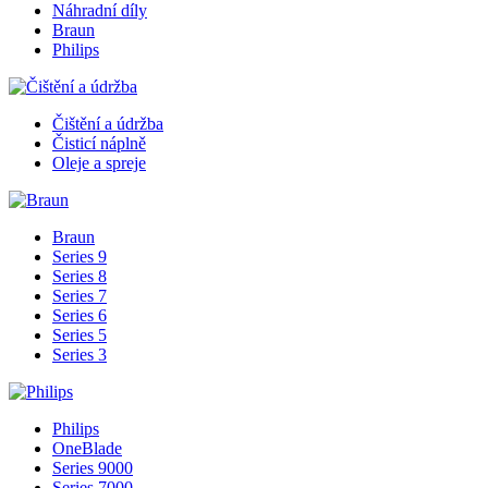
Náhradní díly
Braun
Philips
Čištění a údržba
Čisticí náplně
Oleje a spreje
Braun
Series 9
Series 8
Series 7
Series 6
Series 5
Series 3
Philips
OneBlade
Series 9000
Series 7000