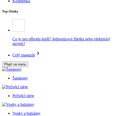
Kosmetika
Top články
Co je pro přírodu lepší? Jednorázová žiletka nebo elektrický
strojek?
Celý magazín
Přejít na menu
Šampony
Pečující oleje
Vosky a balzámy