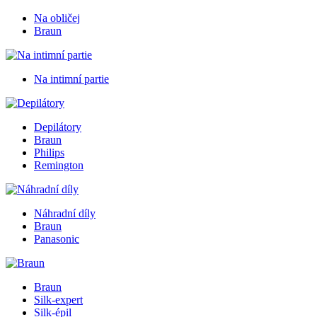
Na obličej
Braun
Na intimní partie
Depilátory
Braun
Philips
Remington
Náhradní díly
Braun
Panasonic
Braun
Silk-expert
Silk-épil