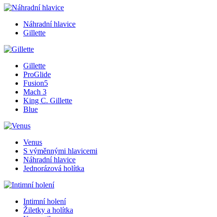
Náhradní hlavice
Gillette
Gillette
ProGlide
Fusion5
Mach 3
King C. Gillette
Blue
Venus
S výměnnými hlavicemi
Náhradní hlavice
Jednorázová holítka
Intimní holení
Žiletky a holítka