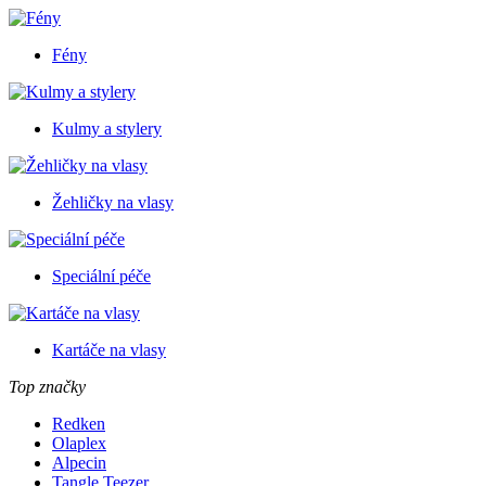
Fény
Kulmy a stylery
Žehličky na vlasy
Speciální péče
Kartáče na vlasy
Top značky
Redken
Olaplex
Alpecin
Tangle Teezer