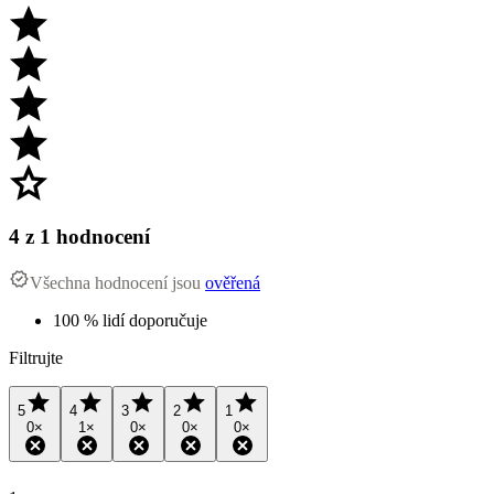
4
z 1 hodnocení
Všechna hodnocení jsou
ověřená
100 % lidí doporučuje
Filtrujte
5
4
3
2
1
0
×
1
×
0
×
0
×
0
×