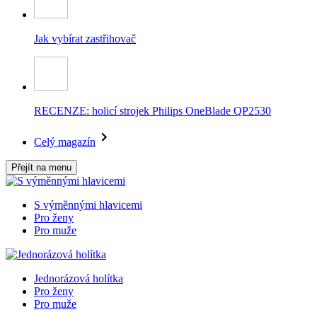
Jak vybírat zastřihovač
RECENZE: holicí strojek Philips OneBlade QP2530
Celý magazín
Přejít na menu
S výměnnými hlavicemi
Pro ženy
Pro muže
Jednorázová holítka
Pro ženy
Pro muže