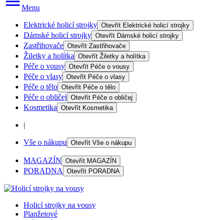
Menu
Elektrické holicí strojky
Otevřít
Elektrické holicí strojky
Dámské holicí strojky
Otevřít
Dámské holicí strojky
Zastřihovače
Otevřít
Zastřihovače
Žiletky a holítka
Otevřít
Žiletky a holítka
Péče o vousy
Otevřít
Péče o vousy
Péče o vlasy
Otevřít
Péče o vlasy
Péče o tělo
Otevřít
Péče o tělo
Péče o obličej
Otevřít
Péče o obličej
Kosmetika
Otevřít
Kosmetika
|
Vše o nákupu
Otevřít
Vše o nákupu
MAGAZÍN
Otevřít
MAGAZÍN
PORADNA
Otevřít
PORADNA
Holicí strojky na vousy
Planžetové