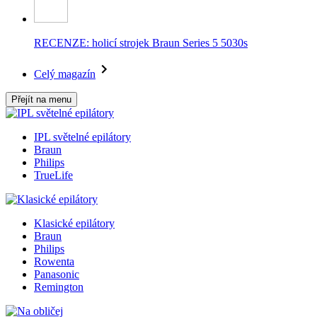
RECENZE: holicí strojek Braun Series 5 5030s
Celý magazín
Přejít na menu
IPL světelné epilátory
Braun
Philips
TrueLife
Klasické epilátory
Braun
Philips
Rowenta
Panasonic
Remington