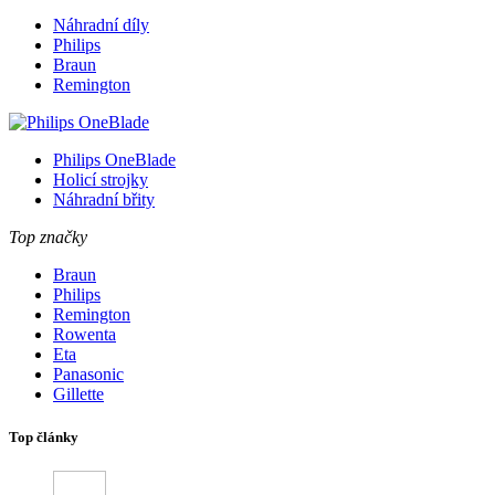
Náhradní díly
Philips
Braun
Remington
Philips OneBlade
Holicí strojky
Náhradní břity
Top značky
Braun
Philips
Remington
Rowenta
Eta
Panasonic
Gillette
Top články