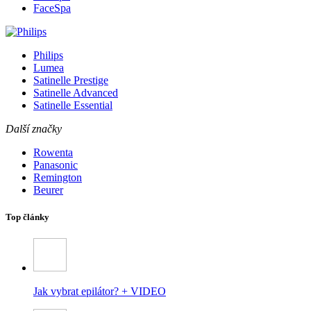
FaceSpa
Philips
Lumea
Satinelle Prestige
Satinelle Advanced
Satinelle Essential
Další značky
Rowenta
Panasonic
Remington
Beurer
Top články
Jak vybrat epilátor? + VIDEO