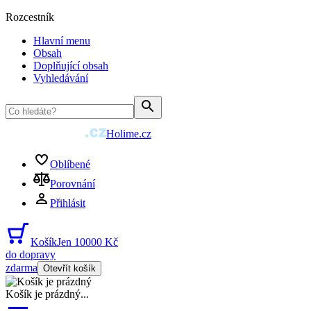
Rozcestník
Hlavní menu
Obsah
Doplňující obsah
Vyhledávání
Holime.cz
Oblíbené
Porovnání
Přihlásit
Košík
Jen 10000 Kč
do dopravy
zdarma
Otevřít košík
Košík je prázdný
...