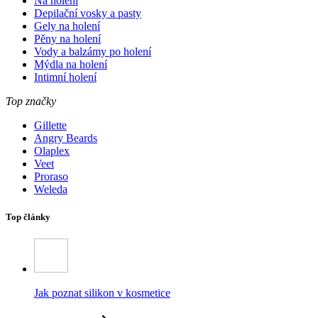
Na holení
Depilační vosky a pasty
Gely na holení
Pěny na holení
Vody a balzámy po holení
Mýdla na holení
Intimní holení
Top značky
Gillette
Angry Beards
Olaplex
Veet
Proraso
Weleda
Top články
Jak poznat silikon v kosmetice