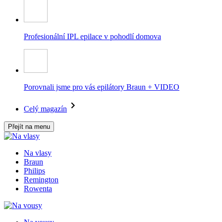
Profesionální IPL epilace v pohodlí domova
Porovnali jsme pro vás epilátory Braun + VIDEO
Celý magazín
Přejít na menu
Na vlasy
Braun
Philips
Remington
Rowenta