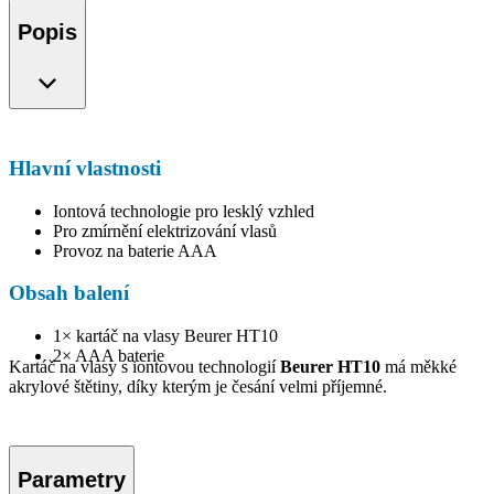
Popis
Hlavní vlastnosti
Iontová technologie pro lesklý vzhled
Pro zmírnění elektrizování vlasů
Provoz na baterie AAA
Obsah balení
1× kartáč na vlasy Beurer HT10
2× AAA baterie
Kartáč na vlasy s iontovou technologií
Beurer HT10
má měkké
akrylové štětiny, díky kterým je česání velmi příjemné.
Parametry