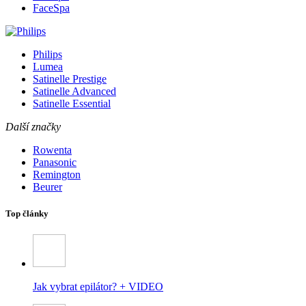
FaceSpa
Philips
Lumea
Satinelle Prestige
Satinelle Advanced
Satinelle Essential
Další značky
Rowenta
Panasonic
Remington
Beurer
Top články
Jak vybrat epilátor? + VIDEO