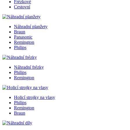
Frézkové
Cestovní
Náhradní planžety
Braun
Panasonic
Remington
Philips
Náhradní frézky
Philips
Remington
Holicí strojky na vlasy
Philips
Remington
Braun