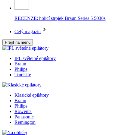
RECENZE: holicí strojek Braun Series 5 5030s
Celý magazín
Přejít na menu
IPL světelné epilátory
Braun
Philips
TrueLife
Klasické epilátory
Braun
Philips
Rowenta
Panasonic
Remington