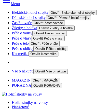
Menu
Elektrické holicí strojky
Otevřít
Elektrické holicí strojky
Dámské holicí strojky
Otevřít
Dámské holicí strojky
Zastřihovače
Otevřít
Zastřihovače
Žiletky a holítka
Otevřít
Žiletky a holítka
Péče o vousy
Otevřít
Péče o vousy
Péče o vlasy
Otevřít
Péče o vlasy
Péče o tělo
Otevřít
Péče o tělo
Péče o obličej
Otevřít
Péče o obličej
Kosmetika
Otevřít
Kosmetika
|
Vše o nákupu
Otevřít
Vše o nákupu
MAGAZÍN
Otevřít
MAGAZÍN
PORADNA
Otevřít
PORADNA
Holicí strojky na vousy
Planžetové