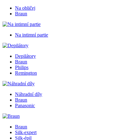
Na obličej
Braun
Na intimní partie
Depilátory
Braun
Philips
Remington
Náhradní díly
Braun
Panasonic
Braun
Silk-expert
Silk-épil