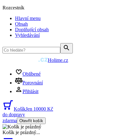
Rozcestník
Hlavní menu
Obsah
Doplňující obsah
Vyhledávání
Holime.cz
Oblíbené
Porovnání
Přihlásit
Košík
Jen 10000 Kč
do dopravy
zdarma
Otevřít košík
Košík je prázdný
...