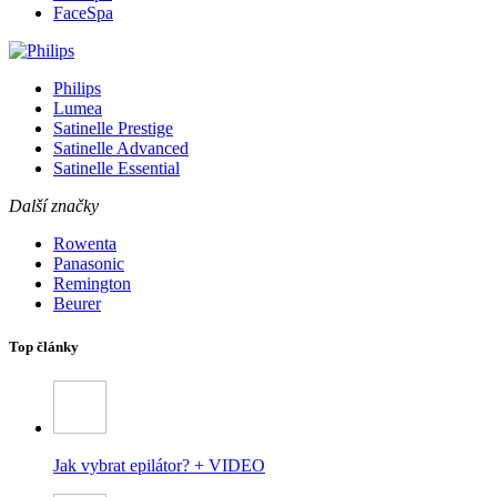
FaceSpa
Philips
Lumea
Satinelle Prestige
Satinelle Advanced
Satinelle Essential
Další značky
Rowenta
Panasonic
Remington
Beurer
Top články
Jak vybrat epilátor? + VIDEO