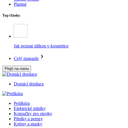
Plantur
Top články
Jak poznat silikon v kosmetice
Celý magazín
Přejít na menu
Domácí depilace
Pedikúra
Elektrické pilníky
Kotoučky pro strojky
Pilníky a pemzy
Krémy a masky