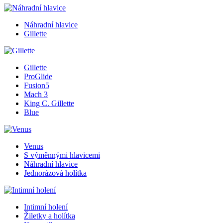
Náhradní hlavice
Gillette
Gillette
ProGlide
Fusion5
Mach 3
King C. Gillette
Blue
Venus
S výměnnými hlavicemi
Náhradní hlavice
Jednorázová holítka
Intimní holení
Žiletky a holítka