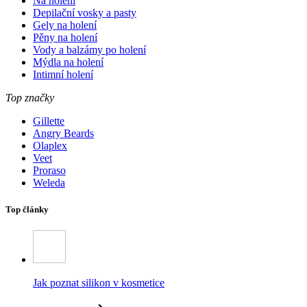
Na holení
Depilační vosky a pasty
Gely na holení
Pěny na holení
Vody a balzámy po holení
Mýdla na holení
Intimní holení
Top značky
Gillette
Angry Beards
Olaplex
Veet
Proraso
Weleda
Top články
Jak poznat silikon v kosmetice