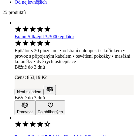
Od nejlevnějších
25 produktů
Braun Silk-épil 3-3000 epilátor
Epilátor s 20 pinzetami • odstraní chloupek i s kořínkem •
provoz s připojeným kabelem • osvětlení pokožky • masážní
kotoučky • dvě rychlosti epilace
Běžně do 3 dnů
Cena:
853
,19 Kč
Není skladem
Porovnat
Běžně do 3 dnů
Porovnat
Do oblíbených