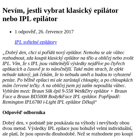
Nevím, jestli vybrat klasický epilátor
nebo IPL epilátor
1 odpověď
,
26. července 2017
IPL světelné epilátory
„Dobrý den, chci si pořídit nový epilátor. Nemohu se ale vůbec
rozhodnout, zda koupit klasický epilátor na tělo a obličej nebo zvolit
IPL. Vím, že s IPL jsou viditelnější výsledky nejdříve po čtyřech
aplikacích a časově je to náročnější. Také mám strach, že efekt
nebude takový, jak čekám, že to nebudu umět a budou to vyhozené
peníze. Po běžně epilaci mi ale zarůstají chloupky, a po chloupkách
mám červené tečky. A na obličej jsem jej zatím nepoužila vůbec.
Vybírám mezi: Braun Silk épil 9-558 Wet&Dry epilátor + Braun
Face a Braun BD5008 Body&Face IPL epilátor. Popřípadě:
Remington IPL6780 i-Light IPL epilátor Děkuji
“
Odpověď odborníka
Dobrý den, v podstatě jste poukázala na výhody i nevýhody obou
dvou metod. Výsledky IPL epilace jsou bohužel velmi individuální,
ale platí, že jsou opravdu dlouhodobé. Než se rozhodnete pro koupi