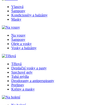
Vlasová
Šampony
Kondicionéry a balzámy
Masky
Na vousy
Šampony
Oleje a vosky
Vosky a balzámy
Tělová
Depilační vosky a pasty
Sprchové gely
Tuhá mýdla
Deodoranty a antiperspiranty
Peelingy
Krémy a masky