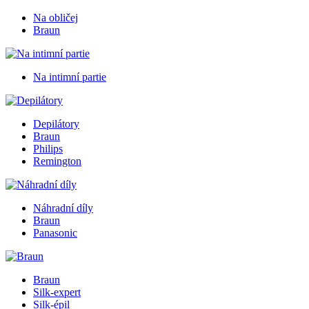
Na obličej
Braun
Na intimní partie
Depilátory
Braun
Philips
Remington
Náhradní díly
Braun
Panasonic
Braun
Silk-expert
Silk-épil