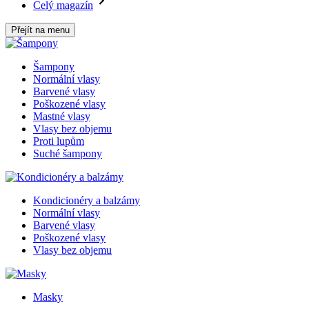
Celý magazín
Přejít na menu
Šampony
Normální vlasy
Barvené vlasy
Poškozené vlasy
Mastné vlasy
Vlasy bez objemu
Proti lupům
Suché šampony
Kondicionéry a balzámy
Normální vlasy
Barvené vlasy
Poškozené vlasy
Vlasy bez objemu
Masky