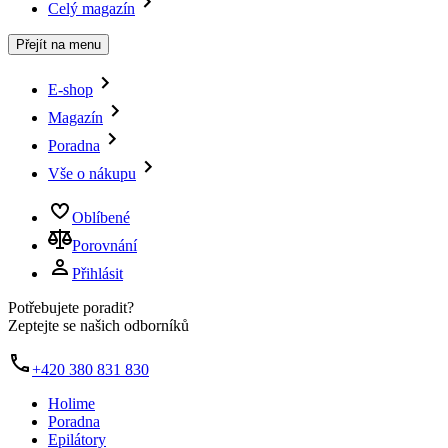
Celý magazín
Přejít na menu
E-shop
Magazín
Poradna
Vše o nákupu
Oblíbené
Porovnání
Přihlásit
Potřebujete poradit?
Zeptejte se našich odborníků
+420 380 831 830
Holime
Poradna
Epilátory