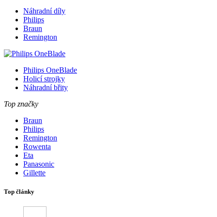
Náhradní díly
Philips
Braun
Remington
Philips OneBlade
Holicí strojky
Náhradní břity
Top značky
Braun
Philips
Remington
Rowenta
Eta
Panasonic
Gillette
Top články