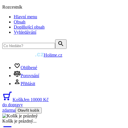
Rozcestník
Hlavní menu
Obsah
Doplňující obsah
Vyhledávání
Holime.cz
Oblíbené
Porovnání
Přihlásit
Košík
Jen 10000 Kč
do dopravy
zdarma
Otevřít košík
Košík je prázdný
...