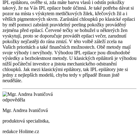
IPL epilátoru, ověřte si, zda máte barvu vlasů i odstín pokožky
takový, že na Vás IPL epilace bude účinná. Je také potřeba dávat si
pozor na místa s výskytem metličkových žilek, křečových žil a i
větších pigmentových skvrn. Zarůstání chloupků po klasické epilaci
by měl pomoci zabránit pravidelný peeling pokožky prováděný
zejména před epilací. Červené tečky se bohužel u některých žen
vyskytují, proto se doporučuje provádět epilaci večer, zarudnutí
pokožky nejčastěji do rána zmizí. V této volbě záleží zcela na
Vašich prioritách a také finančních možnostech. Obě metody mají
svoje výhody i nevýhody. Výhodou IPL epilace jsou dlouhodobé
výsledky a bezbolestnost metody. U klasických epilátorů je výhodou
nižší počáteční investice a jistota mechanického odstranění
chloupků. Jak mezi klasickými epilátory, tak IPL epilátory jste si
jedny z nejlepších modelů, chybu tedy v případě Braun jistě
neuděláte.
odpověděla
Mgr. Andrea Ivaničová
produktová specialistka,
redakce Holime.cz