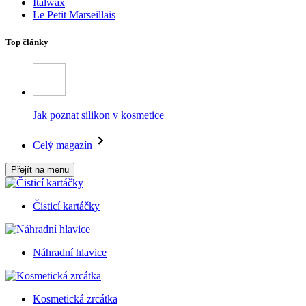
Italwax
Le Petit Marseillais
Top články
Jak poznat silikon v kosmetice
Celý magazín
Přejít na menu
Čisticí kartáčky
Náhradní hlavice
Kosmetická zrcátka