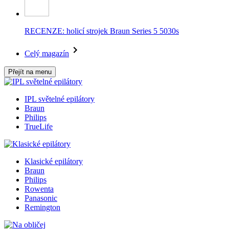
RECENZE: holicí strojek Braun Series 5 5030s
Celý magazín
Přejít na menu
IPL světelné epilátory
Braun
Philips
TrueLife
Klasické epilátory
Braun
Philips
Rowenta
Panasonic
Remington