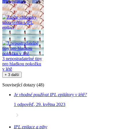
Průvodce výběrem
IPL epilátoru
Zničte chloupky silou
světla s IPL epilací
3 nepostradatelné tipy
pro hladkou pokožku
v létě
+ 3 další
Související dotazy
(
48
)
Je vhodné používat IPL epilátory v létě?
1 odpověď
,
29. května 2023
IPL epilace a pihy