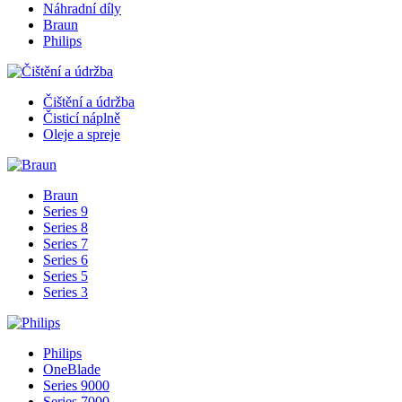
Náhradní díly
Braun
Philips
Čištění a údržba
Čisticí náplně
Oleje a spreje
Braun
Series 9
Series 8
Series 7
Series 6
Series 5
Series 3
Philips
OneBlade
Series 9000
Series 7000