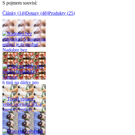
S pojmem souvisí
:
Články
(
14
)
Dotazy
(
48
)
Produkty
(
25
)
Související články
(
14
)
Nadobro bez
chloupků? S laserovou
epilací je to možné
6 tipů na dárky pro
letošní (praktické)
Vánoce
Trvalá epilace: velké
srovnání IPL a
laserové epilace