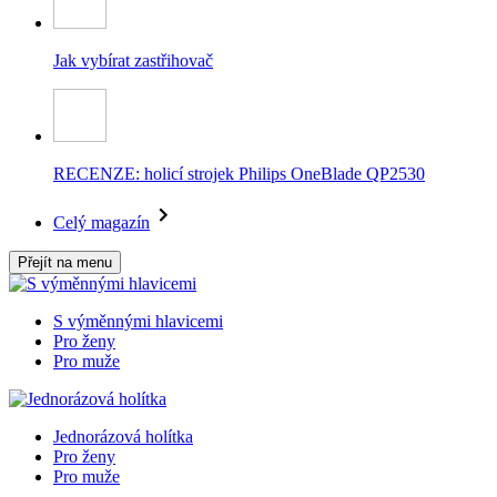
Jak vybírat zastřihovač
RECENZE: holicí strojek Philips OneBlade QP2530
Celý magazín
Přejít na menu
S výměnnými hlavicemi
Pro ženy
Pro muže
Jednorázová holítka
Pro ženy
Pro muže