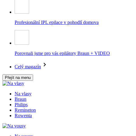
Profesionální IPL epilace v pohodlí domova
Porovnali jsme pro vás epilátory Braun + VIDEO
Celý magazín
Přejít na menu
Na vlasy
Braun
Philips
Remington
Rowenta