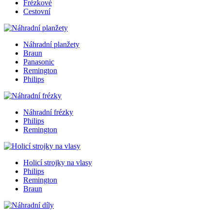
Frézkové
Cestovní
Náhradní planžety
Braun
Panasonic
Remington
Philips
Náhradní frézky
Philips
Remington
Holicí strojky na vlasy
Philips
Remington
Braun