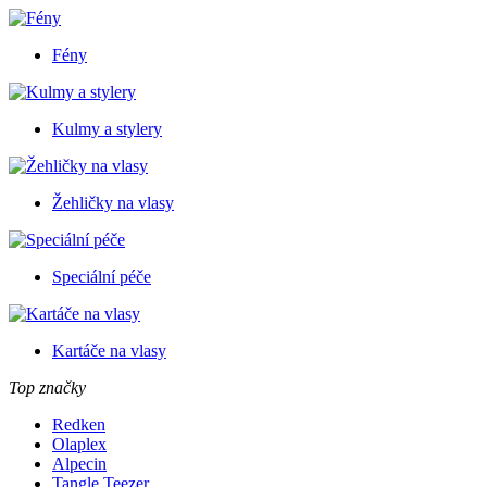
Fény
Kulmy a stylery
Žehličky na vlasy
Speciální péče
Kartáče na vlasy
Top značky
Redken
Olaplex
Alpecin
Tangle Teezer