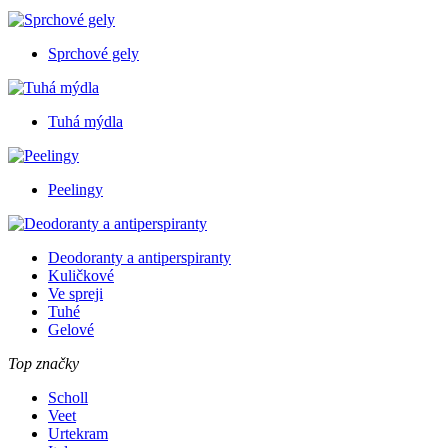
Sprchové gely
Tuhá mýdla
Peelingy
Deodoranty a antiperspiranty
Kuličkové
Ve spreji
Tuhé
Gelové
Top značky
Scholl
Veet
Urtekram