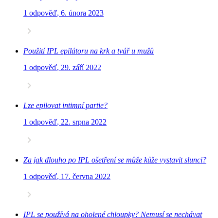
1 odpověď
,
6. února 2023
Použití IPL epilátoru na krk a tvář u mužů
1 odpověď
,
29. září 2022
Lze epilovat intimní partie?
1 odpověď
,
22. srpna 2022
Za jak dlouho po IPL ošetření se může kůže vystavit slunci?
1 odpověď
,
17. června 2022
IPL se používá na oholené chloupky? Nemusí se nechávat