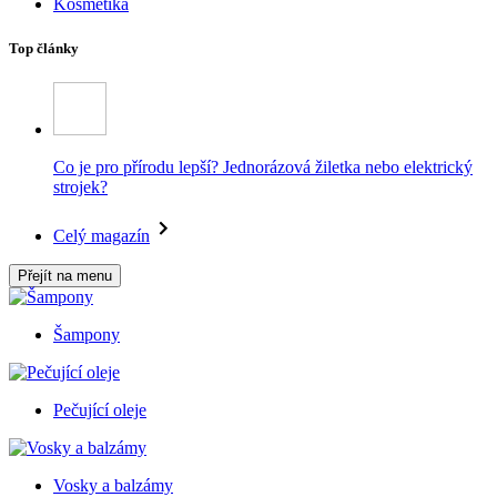
Kosmetika
Top články
Co je pro přírodu lepší? Jednorázová žiletka nebo elektrický
strojek?
Celý magazín
Přejít na menu
Šampony
Pečující oleje
Vosky a balzámy