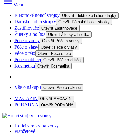
Menu
Elektrické holicí strojky
Otevřít
Elektrické holicí strojky
Dámské holicí strojky
Otevřít
Dámské holicí strojky
Zastřihovače
Otevřít
Zastřihovače
Žiletky a holítka
Otevřít
Žiletky a holítka
Péče o vousy
Otevřít
Péče o vousy
Péče o vlasy
Otevřít
Péče o vlasy
Péče o tělo
Otevřít
Péče o tělo
Péče o obličej
Otevřít
Péče o obličej
Kosmetika
Otevřít
Kosmetika
|
Vše o nákupu
Otevřít
Vše o nákupu
MAGAZÍN
Otevřít
MAGAZÍN
PORADNA
Otevřít
PORADNA
Holicí strojky na vousy
Planžetové