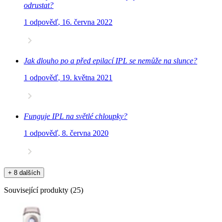
odrustat?
1 odpověď
,
16. června 2022
Jak dlouho po a před epilací IPL se nemůže na slunce?
1 odpověď
,
19. května 2021
Funguje IPL na světlé chloupky?
1 odpověď
,
8. června 2020
+ 8 dalších
Související produkty
(
25
)