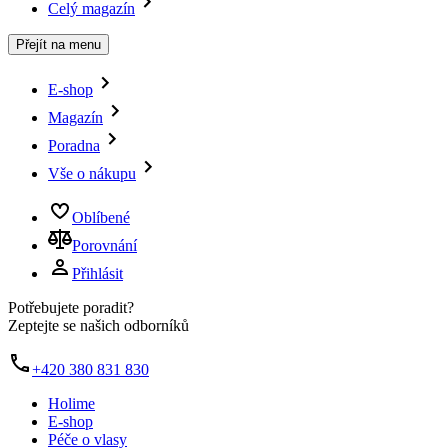
Celý magazín
Přejít na menu
E-shop
Magazín
Poradna
Vše o nákupu
Oblíbené
Porovnání
Přihlásit
Potřebujete poradit?
Zeptejte se našich odborníků
+420 380 831 830
Holime
E-shop
Péče o vlasy