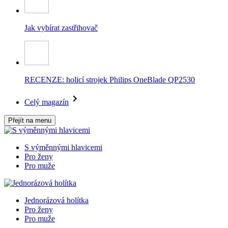
Jak vybírat zastřihovač
RECENZE: holicí strojek Philips OneBlade QP2530
Celý magazín
Přejít na menu
S výměnnými hlavicemi
Pro ženy
Pro muže
Jednorázová holítka
Pro ženy
Pro muže