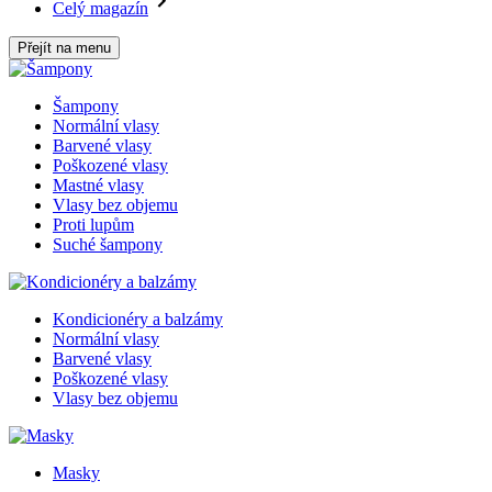
Celý magazín
Přejít na menu
Šampony
Normální vlasy
Barvené vlasy
Poškozené vlasy
Mastné vlasy
Vlasy bez objemu
Proti lupům
Suché šampony
Kondicionéry a balzámy
Normální vlasy
Barvené vlasy
Poškozené vlasy
Vlasy bez objemu
Masky