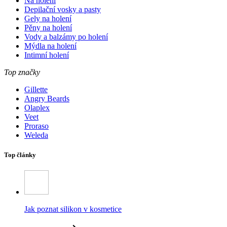
Na holení
Depilační vosky a pasty
Gely na holení
Pěny na holení
Vody a balzámy po holení
Mýdla na holení
Intimní holení
Top značky
Gillette
Angry Beards
Olaplex
Veet
Proraso
Weleda
Top články
Jak poznat silikon v kosmetice