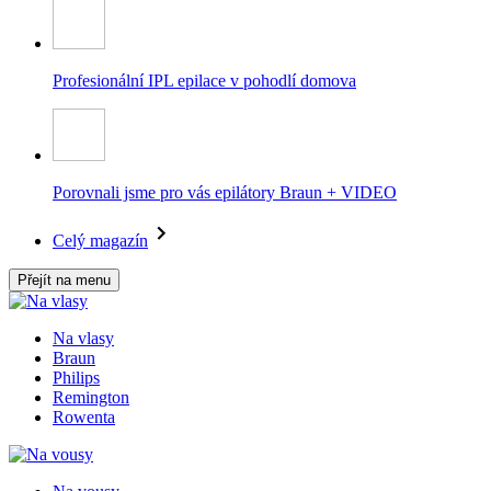
Profesionální IPL epilace v pohodlí domova
Porovnali jsme pro vás epilátory Braun + VIDEO
Celý magazín
Přejít na menu
Na vlasy
Braun
Philips
Remington
Rowenta