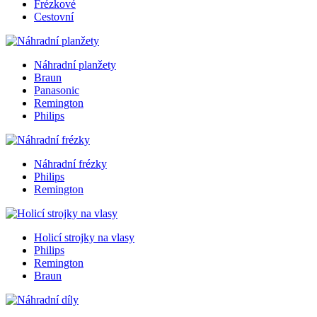
Frézkové
Cestovní
Náhradní planžety
Braun
Panasonic
Remington
Philips
Náhradní frézky
Philips
Remington
Holicí strojky na vlasy
Philips
Remington
Braun