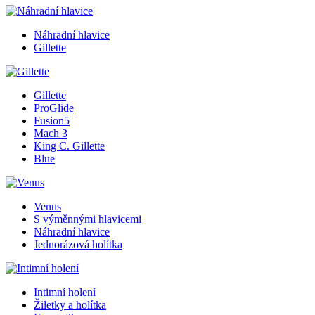
Náhradní hlavice
Gillette
Gillette
ProGlide
Fusion5
Mach 3
King C. Gillette
Blue
Venus
S výměnnými hlavicemi
Náhradní hlavice
Jednorázová holítka
Intimní holení
Žiletky a holítka