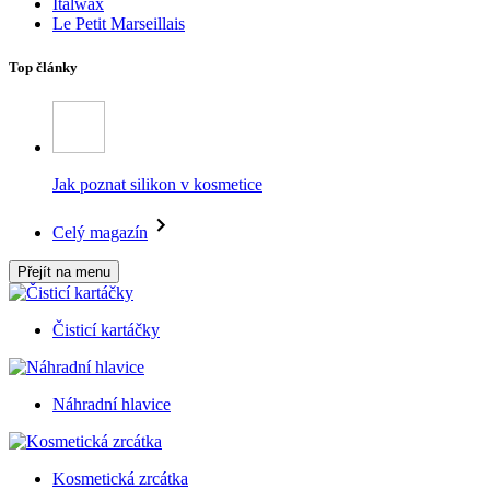
Italwax
Le Petit Marseillais
Top články
Jak poznat silikon v kosmetice
Celý magazín
Přejít na menu
Čisticí kartáčky
Náhradní hlavice
Kosmetická zrcátka