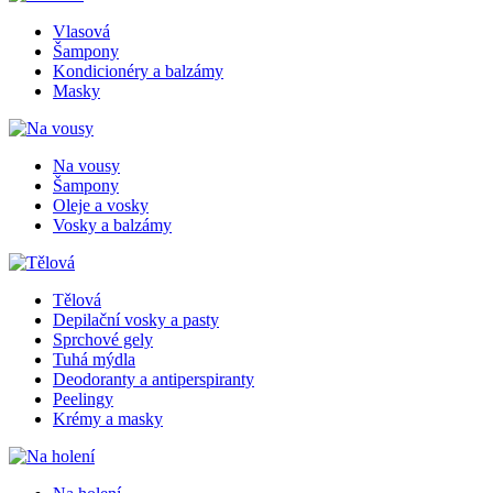
Vlasová
Šampony
Kondicionéry a balzámy
Masky
Na vousy
Šampony
Oleje a vosky
Vosky a balzámy
Tělová
Depilační vosky a pasty
Sprchové gely
Tuhá mýdla
Deodoranty a antiperspiranty
Peelingy
Krémy a masky