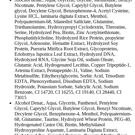
Nicotinate, Pentylene Glycol, Caprylyl Glycol, Butylene
glycol, Decylene Glycol, Benzophenone-4, Acetyl Cysteine,
Lysine HCL, laminaria digitata Extract, Menthol,
Polyquaternium-68, Silanediol Salilclate, Glutamine,
Triethanolamine, Hydroxypropyl Cyclodextrin, Threonine,
Serine, Hydrolyzed Pea, Biotin, Zinc Acetylmethionate,
Phosphatidylcholine, Hydrolyzed Rice Protein, propylene
Glycol, Adenosine, Hematite Extract, Hydrolyzed Soy
Protein, Pueraria Mirifica Root Extract, Glycoproteins,
Eriobotrya Japonica Leaf Extract, Hydrolyzed DNA,
Hydrolyzed RNA, Glycine Soja Oil, sodium Oleate,
Glutamic Acid, Hydrogenated Lecithin, Copper Tripeptide-1,
Artemia Extract, Pentapeptide-31, Valine, Sodium
Metabisulfite, Ethylhexylglycerin, Sorbic Acid, Trisodium
EDTA, Phenoxyethanol, Disodium EDTA, Sodium
Hydroxide, Potassium Sorbate, Salicylic Acid, Sodium
Benzoate, CI 14720, CI 16255, CI 19140, CI 28440, CI
73015
Alcohol Denat., Aqua, Glycerin, Panthenol, Pentylene
Glycol, Caprylyl Glycol, Butylene Glycol, Benzyl Nicotinate,
Decylene Glycol, Benzphenone-4, Menthol, Polyquaternium-
68, Glutamine, Taurine, Hydrolyzed Wheat Protein, PEG-40,
Hydrogenated Castor Oil, Biotin, Methylsilanol
Hydroxyproline Aspartate, Laminaria Digitata Extract,