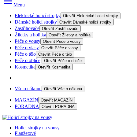
Menu
Elektrické holicí strojky
Otevřít
Elektrické holicí strojky
Dámské holicí strojky
Otevřít
Dámské holicí strojky
Zastřihovače
Otevřít
Zastřihovače
Žiletky a holítka
Otevřít
Žiletky a holítka
Péče o vousy
Otevřít
Péče o vousy
Péče o vlasy
Otevřít
Péče o vlasy
Péče o tělo
Otevřít
Péče o tělo
Péče o obličej
Otevřít
Péče o obličej
Kosmetika
Otevřít
Kosmetika
|
Vše o nákupu
Otevřít
Vše o nákupu
MAGAZÍN
Otevřít
MAGAZÍN
PORADNA
Otevřít
PORADNA
Holicí strojky na vousy
Planžetové