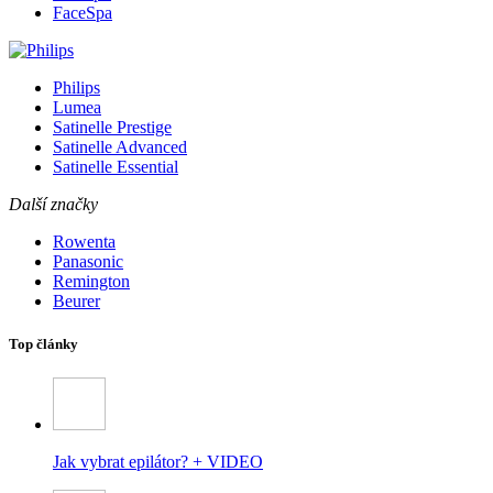
FaceSpa
Philips
Lumea
Satinelle Prestige
Satinelle Advanced
Satinelle Essential
Další značky
Rowenta
Panasonic
Remington
Beurer
Top články
Jak vybrat epilátor? + VIDEO