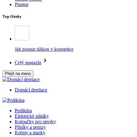
Plantur
Top články
Jak poznat silikon v kosmetice
Celý magazín
Přejít na menu
Domácí depilace
Pedikúra
Elektrické pilníky
Kotoučky pro strojky
Pilníky a pemzy
Krémy a masky