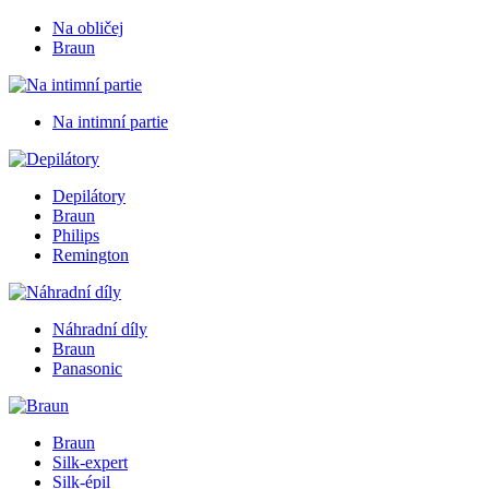
Na obličej
Braun
Na intimní partie
Depilátory
Braun
Philips
Remington
Náhradní díly
Braun
Panasonic
Braun
Silk-expert
Silk-épil