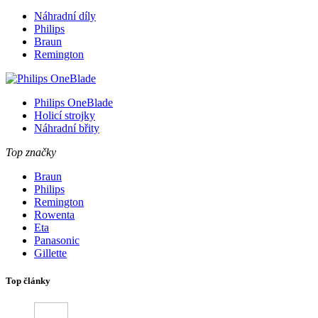
Náhradní díly
Philips
Braun
Remington
Philips OneBlade
Holicí strojky
Náhradní břity
Top značky
Braun
Philips
Remington
Rowenta
Eta
Panasonic
Gillette
Top články