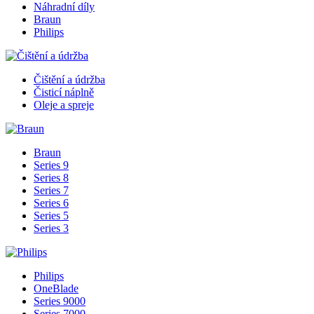
Náhradní díly
Braun
Philips
Čištění a údržba
Čisticí náplně
Oleje a spreje
Braun
Series 9
Series 8
Series 7
Series 6
Series 5
Series 3
Philips
OneBlade
Series 9000
Series 7000