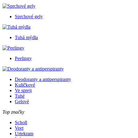
Sprchové gely
Tuhá mýdla
Peelingy
Deodoranty a antiperspiranty
Kuličkové
Ve spreji
Tuhé
Gelové
Top značky
Scholl
Veet
Urtekram