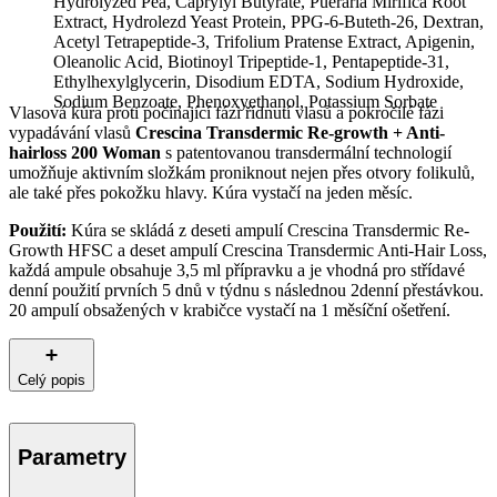
Hydrolyzed Pea, Caprylyl Butyrate, Pueraria Mirifica Root
Extract, Hydrolezd Yeast Protein, PPG-6-Buteth-26, Dextran,
Acetyl Tetrapeptide-3, Trifolium Pratense Extract, Apigenin,
Oleanolic Acid, Biotinoyl Tripeptide-1, Pentapeptide-31,
Ethylhexylglycerin, Disodium EDTA, Sodium Hydroxide,
Sodium Benzoate, Phenoxyethanol, Potassium Sorbate
Vlasová kúra proti počínající fázi řídnutí vlasů a pokročilé fázi
vypadávání vlasů
Crescina Transdermic Re-growth + Anti-
hairloss 200 Woman
s patentovanou transdermální technologií
umožňuje aktivním složkám proniknout nejen přes otvory folikulů,
ale také přes pokožku hlavy. Kúra vystačí na jeden měsíc.
Použití:
Kúra se skládá z deseti ampulí Crescina Transdermic Re-
Growth HFSC a deset ampulí Crescina Transdermic Anti-Hair Loss,
každá ampule obsahuje 3,5 ml přípravku a je vhodná pro střídavé
denní použití prvních 5 dnů v týdnu s následnou 2denní přestávkou.
20 ampulí obsažených v krabičce vystačí na 1 měsíční ošetření.
Celý popis
Parametry