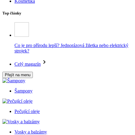
Kosmetika
Top články
Co je pro přírodu lepší? Jednorázová žiletka nebo elektrický
strojek?
Celý magazín
Přejít na menu
Šampony
Pečující oleje
Vosky a balzámy