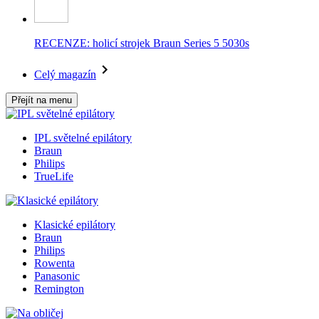
RECENZE: holicí strojek Braun Series 5 5030s
Celý magazín
Přejít na menu
IPL světelné epilátory
Braun
Philips
TrueLife
Klasické epilátory
Braun
Philips
Rowenta
Panasonic
Remington