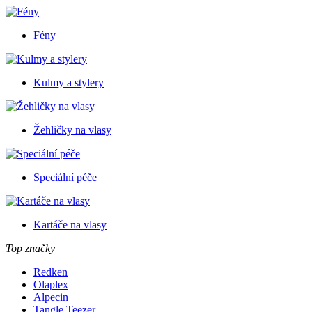
Fény
Kulmy a stylery
Žehličky na vlasy
Speciální péče
Kartáče na vlasy
Top značky
Redken
Olaplex
Alpecin
Tangle Teezer