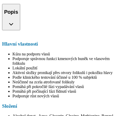
Popis
Hlavní vlastnosti
Kúra na podporu vlasů
Podporuje správnou funkci kmenových buněk ve vlasovém
folikulu
Lokální použití
Aktivní složky pronikají přes otvory folikulů i pokožku hlavy
Podle klinického testování účinné u 100 % subjektů
Neúčinné na zcela atrofované folikuly
Pomáhá při pokročilé fázi vypadávání vlasů
Pomáhá při počínající fázi řídnutí vlasů
Podporuje růst nových vlasů
Složení
Alochol denat., Aqua, Glycerin, Glycine, Methionine, Benzyl