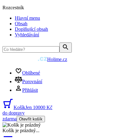
Rozcestník
Hlavní menu
Obsah
Doplňující obsah
Vyhledávání
Holime.cz
Oblíbené
Porovnání
Přihlásit
Košík
Jen 10000 Kč
do dopravy
zdarma
Otevřít košík
Košík je prázdný
...