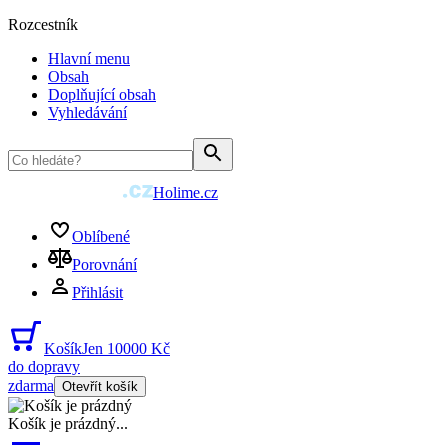
Rozcestník
Hlavní menu
Obsah
Doplňující obsah
Vyhledávání
Holime.cz
Oblíbené
Porovnání
Přihlásit
Košík
Jen 10000 Kč
do dopravy
zdarma
Otevřít košík
Košík je prázdný
...