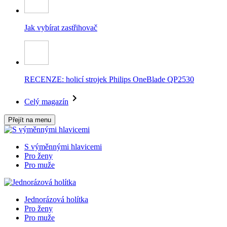
Jak vybírat zastřihovač
RECENZE: holicí strojek Philips OneBlade QP2530
Celý magazín
Přejít na menu
S výměnnými hlavicemi
Pro ženy
Pro muže
Jednorázová holítka
Pro ženy
Pro muže