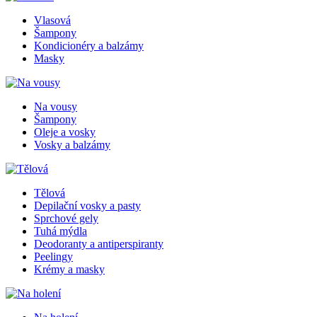
Vlasová
Šampony
Kondicionéry a balzámy
Masky
Na vousy
Šampony
Oleje a vosky
Vosky a balzámy
Tělová
Depilační vosky a pasty
Sprchové gely
Tuhá mýdla
Deodoranty a antiperspiranty
Peelingy
Krémy a masky