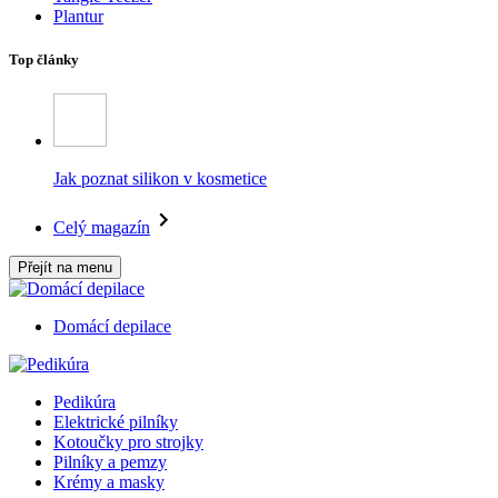
Plantur
Top články
Jak poznat silikon v kosmetice
Celý magazín
Přejít na menu
Domácí depilace
Pedikúra
Elektrické pilníky
Kotoučky pro strojky
Pilníky a pemzy
Krémy a masky