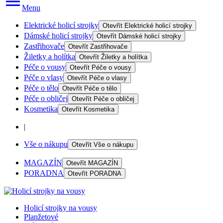
Menu
Elektrické holicí strojky
Otevřít
Elektrické holicí strojky
Dámské holicí strojky
Otevřít
Dámské holicí strojky
Zastřihovače
Otevřít
Zastřihovače
Žiletky a holítka
Otevřít
Žiletky a holítka
Péče o vousy
Otevřít
Péče o vousy
Péče o vlasy
Otevřít
Péče o vlasy
Péče o tělo
Otevřít
Péče o tělo
Péče o obličej
Otevřít
Péče o obličej
Kosmetika
Otevřít
Kosmetika
|
Vše o nákupu
Otevřít
Vše o nákupu
MAGAZÍN
Otevřít
MAGAZÍN
PORADNA
Otevřít
PORADNA
Holicí strojky na vousy
Planžetové