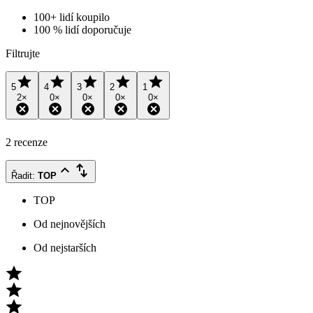
100+ lidí koupilo
100 % lidí doporučuje
Filtrujte
5
4
3
2
1
2
×
0
×
0
×
0
×
0
×
2 recenze
Řadit
:
TOP
TOP
Od nejnovějších
Od nejstarších