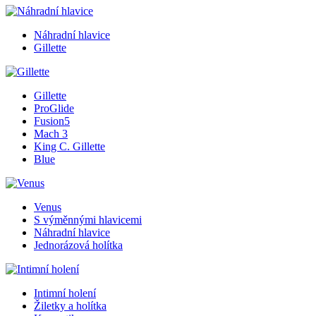
Náhradní hlavice
Gillette
Gillette
ProGlide
Fusion5
Mach 3
King C. Gillette
Blue
Venus
S výměnnými hlavicemi
Náhradní hlavice
Jednorázová holítka
Intimní holení
Žiletky a holítka