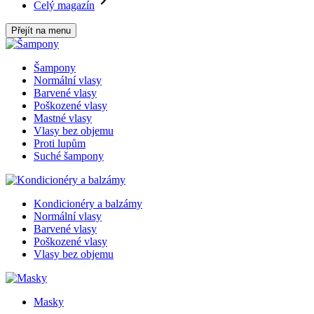
Celý magazín
Přejít na menu
Šampony
Normální vlasy
Barvené vlasy
Poškozené vlasy
Mastné vlasy
Vlasy bez objemu
Proti lupům
Suché šampony
Kondicionéry a balzámy
Normální vlasy
Barvené vlasy
Poškozené vlasy
Vlasy bez objemu
Masky