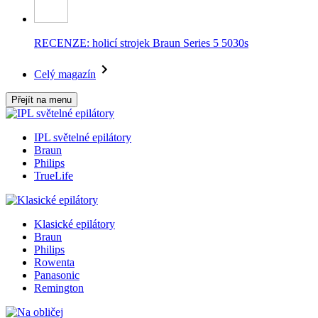
RECENZE: holicí strojek Braun Series 5 5030s
Celý magazín
Přejít na menu
IPL světelné epilátory
Braun
Philips
TrueLife
Klasické epilátory
Braun
Philips
Rowenta
Panasonic
Remington