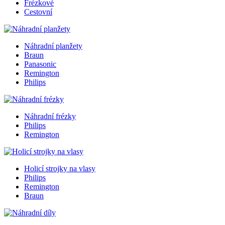
Frézkové
Cestovní
Náhradní planžety
Braun
Panasonic
Remington
Philips
Náhradní frézky
Philips
Remington
Holicí strojky na vlasy
Philips
Remington
Braun