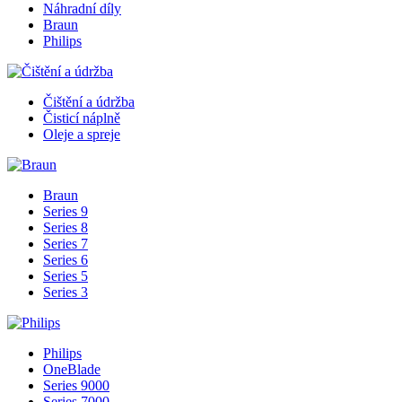
Náhradní díly
Braun
Philips
Čištění a údržba
Čisticí náplně
Oleje a spreje
Braun
Series 9
Series 8
Series 7
Series 6
Series 5
Series 3
Philips
OneBlade
Series 9000
Series 7000