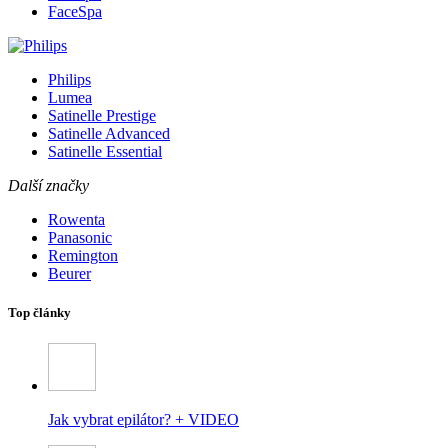
FaceSpa
Philips
Lumea
Satinelle Prestige
Satinelle Advanced
Satinelle Essential
Další značky
Rowenta
Panasonic
Remington
Beurer
Top články
Jak vybrat epilátor? + VIDEO