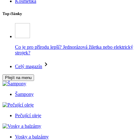
Kosmetika
Top články
Co je pro přírodu lepší? Jednorázová žiletka nebo elektrický
strojek?
Celý magazín
Přejít na menu
Šampony
Pečující oleje
Vosky a balzámy