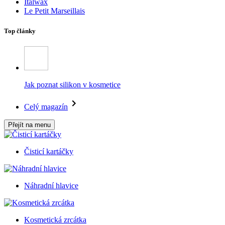
Italwax
Le Petit Marseillais
Top články
Jak poznat silikon v kosmetice
Celý magazín
Přejít na menu
Čisticí kartáčky
Náhradní hlavice
Kosmetická zrcátka