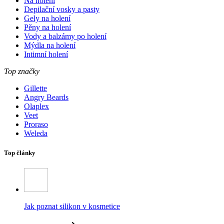
Na holení
Depilační vosky a pasty
Gely na holení
Pěny na holení
Vody a balzámy po holení
Mýdla na holení
Intimní holení
Top značky
Gillette
Angry Beards
Olaplex
Veet
Proraso
Weleda
Top články
Jak poznat silikon v kosmetice