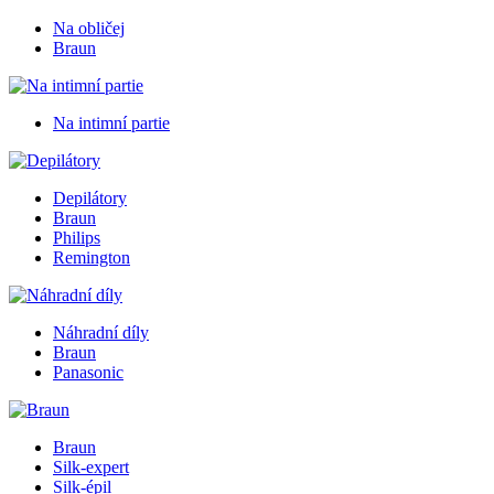
Na obličej
Braun
Na intimní partie
Depilátory
Braun
Philips
Remington
Náhradní díly
Braun
Panasonic
Braun
Silk-expert
Silk-épil