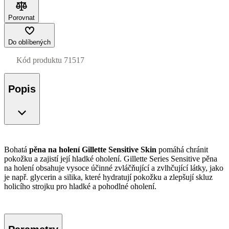
Porovnat
Do oblíbených
Kód produktu
71517
Popis
Bohatá
pěna na holení Gillette Sensitive Skin
pomáhá chránit
pokožku a zajistí její hladké oholení. Gillette Series Sensitive pěna
na holení obsahuje vysoce účinné zvláčňující a zvlhčující látky, jako
je např. glycerin a silika, které hydratují pokožku a zlepšují skluz
holicího strojku pro hladké a pohodlné oholení.