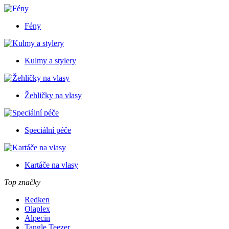
Fény
Kulmy a stylery
Žehličky na vlasy
Speciální péče
Kartáče na vlasy
Top značky
Redken
Olaplex
Alpecin
Tangle Teezer