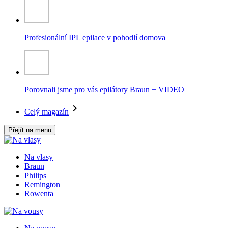
Profesionální IPL epilace v pohodlí domova
Porovnali jsme pro vás epilátory Braun + VIDEO
Celý magazín
Přejít na menu
Na vlasy
Braun
Philips
Remington
Rowenta