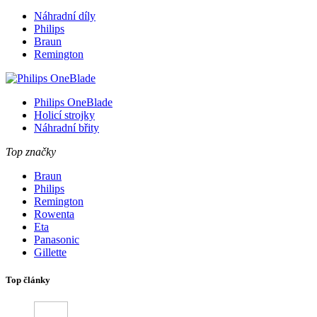
Náhradní díly
Philips
Braun
Remington
Philips OneBlade
Holicí strojky
Náhradní břity
Top značky
Braun
Philips
Remington
Rowenta
Eta
Panasonic
Gillette
Top články