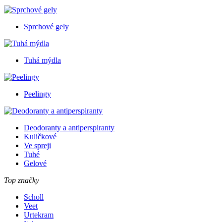
Sprchové gely
Tuhá mýdla
Peelingy
Deodoranty a antiperspiranty
Kuličkové
Ve spreji
Tuhé
Gelové
Top značky
Scholl
Veet
Urtekram