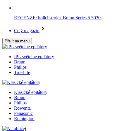
RECENZE: holicí strojek Braun Series 5 5030s
Celý magazín
Přejít na menu
IPL světelné epilátory
Braun
Philips
TrueLife
Klasické epilátory
Braun
Philips
Rowenta
Panasonic
Remington