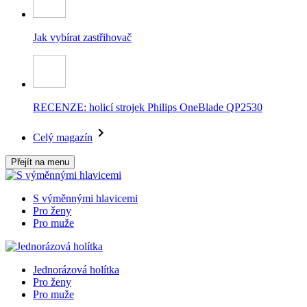
Jak vybírat zastřihovač
RECENZE: holicí strojek Philips OneBlade QP2530
Celý magazín
Přejít na menu
S výměnnými hlavicemi
Pro ženy
Pro muže
Jednorázová holítka
Pro ženy
Pro muže