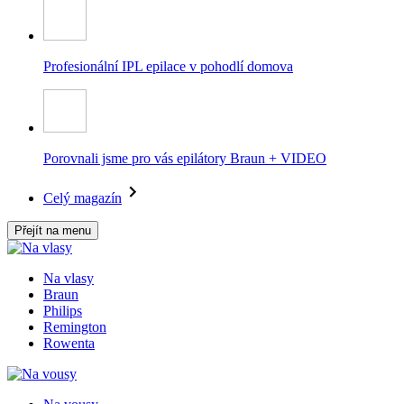
Profesionální IPL epilace v pohodlí domova
Porovnali jsme pro vás epilátory Braun + VIDEO
Celý magazín
Přejít na menu
Na vlasy
Braun
Philips
Remington
Rowenta