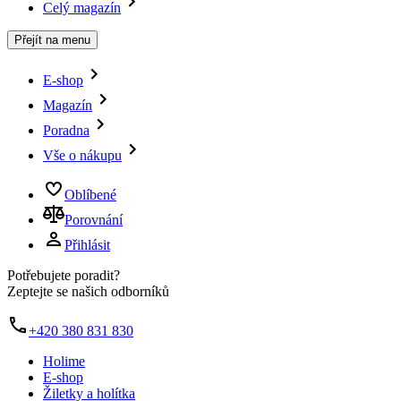
Celý magazín
Přejít na menu
E-shop
Magazín
Poradna
Vše o nákupu
Oblíbené
Porovnání
Přihlásit
Potřebujete poradit?
Zeptejte se našich odborníků
+420 380 831 830
Holime
E-shop
Žiletky a holítka