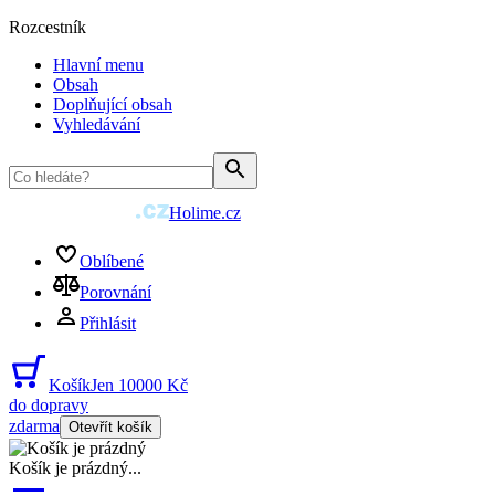
Rozcestník
Hlavní menu
Obsah
Doplňující obsah
Vyhledávání
Holime.cz
Oblíbené
Porovnání
Přihlásit
Košík
Jen 10000 Kč
do dopravy
zdarma
Otevřít košík
Košík je prázdný
...