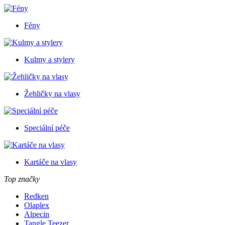
Fény
Kulmy a stylery
Žehličky na vlasy
Speciální péče
Kartáče na vlasy
Top značky
Redken
Olaplex
Alpecin
Tangle Teezer