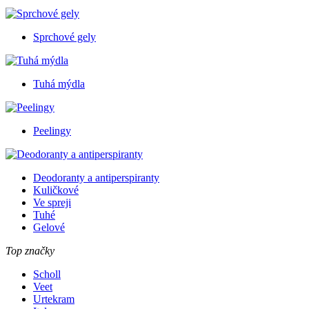
Sprchové gely
Tuhá mýdla
Peelingy
Deodoranty a antiperspiranty
Kuličkové
Ve spreji
Tuhé
Gelové
Top značky
Scholl
Veet
Urtekram