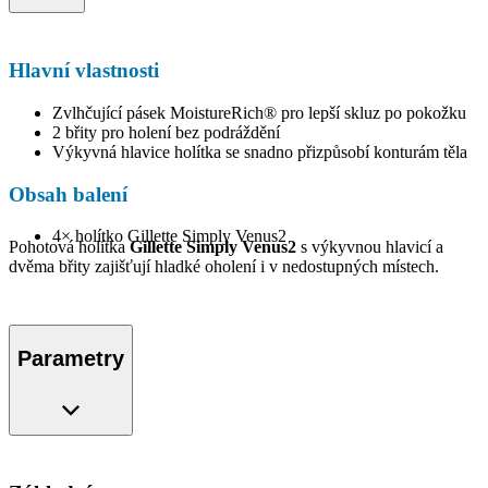
Hlavní vlastnosti
Zvlhčující pásek MoistureRich® pro lepší skluz po pokožku
2 břity pro holení bez podráždění
Výkyvná hlavice holítka se snadno přizpůsobí konturám těla
Obsah balení
4× holítko Gillette Simply Venus2
Pohotová holítka
Gillette Simply Venus2
s výkyvnou hlavicí a
dvěma břity zajišťují hladké oholení i v nedostupných místech.
Parametry