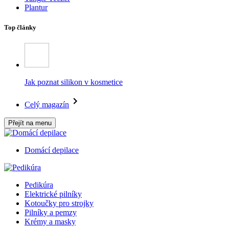
Plantur
Top články
Jak poznat silikon v kosmetice
Celý magazín
Přejít na menu
Domácí depilace
Pedikúra
Elektrické pilníky
Kotoučky pro strojky
Pilníky a pemzy
Krémy a masky