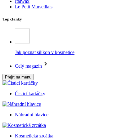
Italwax
Le Petit Marseillais
Top články
Jak poznat silikon v kosmetice
Celý magazín
Přejít na menu
Čisticí kartáčky
Náhradní hlavice
Kosmetická zrcátka