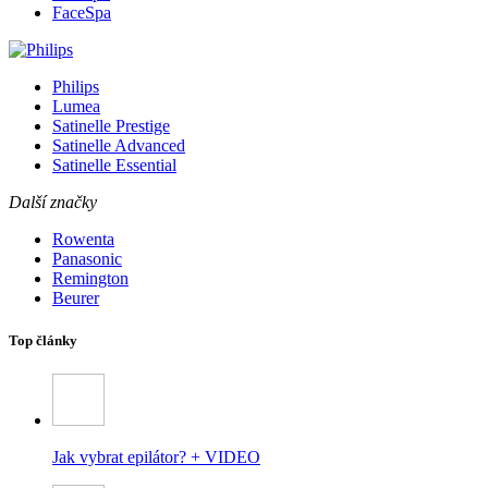
FaceSpa
Philips
Lumea
Satinelle Prestige
Satinelle Advanced
Satinelle Essential
Další značky
Rowenta
Panasonic
Remington
Beurer
Top články
Jak vybrat epilátor? + VIDEO