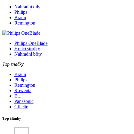
Náhradní díly
Philips
Braun
Remington
Philips OneBlade
Holicí strojky
Náhradní břity
Top značky
Braun
Philips
Remington
Rowenta
Eta
Panasonic
Gillette
Top články