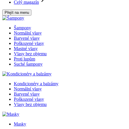
Celý magazín
Přejít na menu
Šampony
Normální vlasy
Barvené vlasy
Poškozené vlasy
Mastné vlasy
Vlasy bez objemu
Proti lupům
Suché šampony
Kondicionéry a balzámy
Normální vlasy
Barvené vlasy
Poškozené vlasy
Vlasy bez objemu
Masky