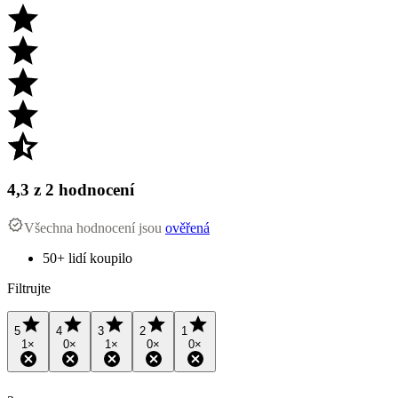
4,3
z 2 hodnocení
Všechna hodnocení jsou
ověřená
50+ lidí koupilo
Filtrujte
5
4
3
2
1
1
×
0
×
1
×
0
×
0
×