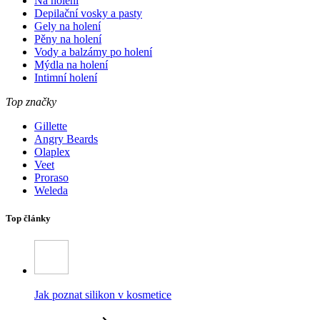
Na holení
Depilační vosky a pasty
Gely na holení
Pěny na holení
Vody a balzámy po holení
Mýdla na holení
Intimní holení
Top značky
Gillette
Angry Beards
Olaplex
Veet
Proraso
Weleda
Top články
Jak poznat silikon v kosmetice