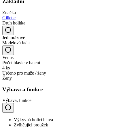
Základní
Značka
Gillette
Druh holítka
Jednorázové
Modelová řada
Venus
Počet hlavic v balení
4 ks
Určeno pro muže / ženy
Ženy
Výbava a funkce
Výbava, funkce
Výkyvná holicí hlava
Zvlhčující proužek