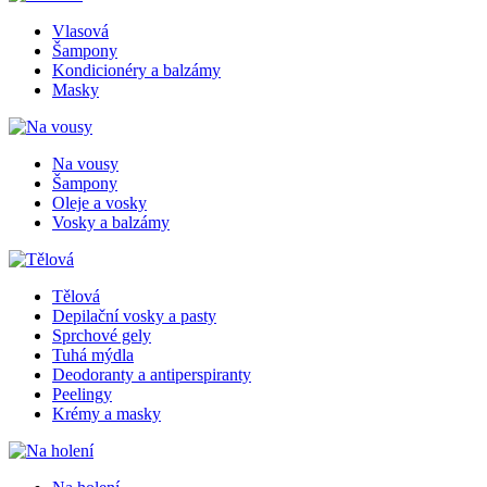
Vlasová
Šampony
Kondicionéry a balzámy
Masky
Na vousy
Šampony
Oleje a vosky
Vosky a balzámy
Tělová
Depilační vosky a pasty
Sprchové gely
Tuhá mýdla
Deodoranty a antiperspiranty
Peelingy
Krémy a masky