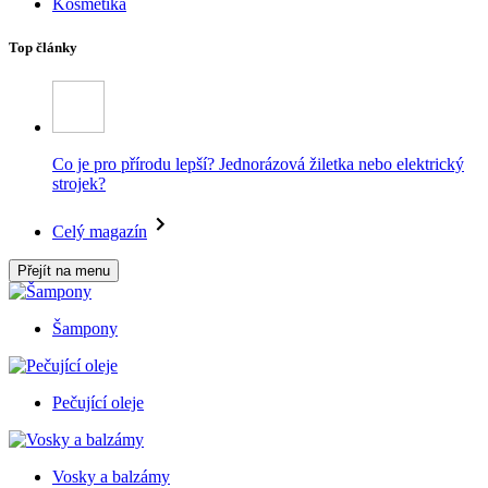
Kosmetika
Top články
Co je pro přírodu lepší? Jednorázová žiletka nebo elektrický
strojek?
Celý magazín
Přejít na menu
Šampony
Pečující oleje
Vosky a balzámy