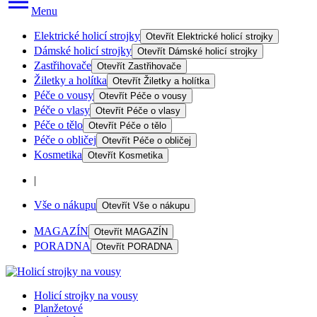
Menu
Elektrické holicí strojky
Otevřít
Elektrické holicí strojky
Dámské holicí strojky
Otevřít
Dámské holicí strojky
Zastřihovače
Otevřít
Zastřihovače
Žiletky a holítka
Otevřít
Žiletky a holítka
Péče o vousy
Otevřít
Péče o vousy
Péče o vlasy
Otevřít
Péče o vlasy
Péče o tělo
Otevřít
Péče o tělo
Péče o obličej
Otevřít
Péče o obličej
Kosmetika
Otevřít
Kosmetika
|
Vše o nákupu
Otevřít
Vše o nákupu
MAGAZÍN
Otevřít
MAGAZÍN
PORADNA
Otevřít
PORADNA
Holicí strojky na vousy
Planžetové