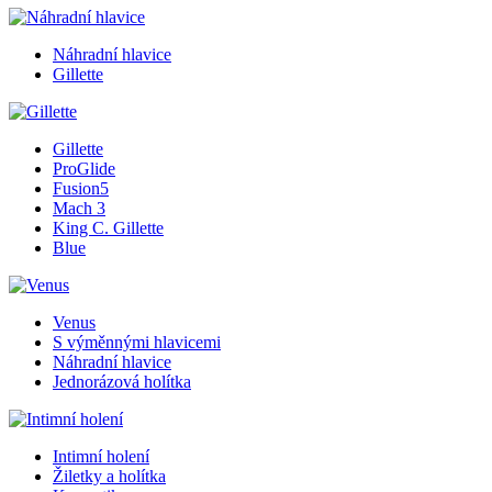
Náhradní hlavice
Gillette
Gillette
ProGlide
Fusion5
Mach 3
King C. Gillette
Blue
Venus
S výměnnými hlavicemi
Náhradní hlavice
Jednorázová holítka
Intimní holení
Žiletky a holítka