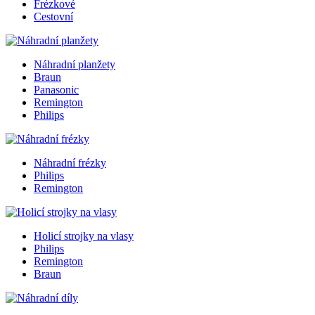
Frézkové
Cestovní
Náhradní planžety
Braun
Panasonic
Remington
Philips
Náhradní frézky
Philips
Remington
Holicí strojky na vlasy
Philips
Remington
Braun