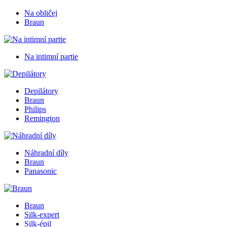
Na obličej
Braun
Na intimní partie
Depilátory
Braun
Philips
Remington
Náhradní díly
Braun
Panasonic
Braun
Silk-expert
Silk-épil