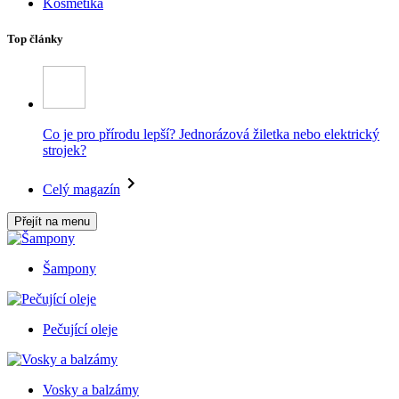
Kosmetika
Top články
Co je pro přírodu lepší? Jednorázová žiletka nebo elektrický
strojek?
Celý magazín
Přejít na menu
Šampony
Pečující oleje
Vosky a balzámy