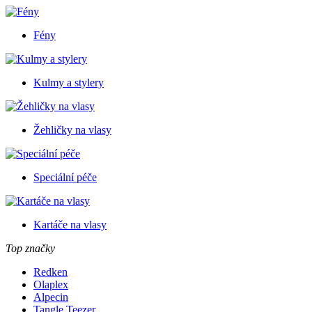
Fény
Kulmy a stylery
Žehličky na vlasy
Speciální péče
Kartáče na vlasy
Top značky
Redken
Olaplex
Alpecin
Tangle Teezer