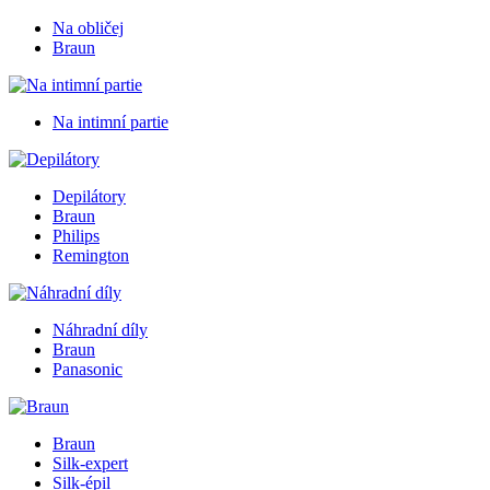
Na obličej
Braun
Na intimní partie
Depilátory
Braun
Philips
Remington
Náhradní díly
Braun
Panasonic
Braun
Silk-expert
Silk-épil