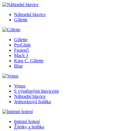
Náhradní hlavice
Gillette
Gillette
ProGlide
Fusion5
Mach 3
King C. Gillette
Blue
Venus
S výměnnými hlavicemi
Náhradní hlavice
Jednorázová holítka
Intimní holení
Žiletky a holítka