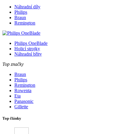
Náhradní díly
Philips
Braun
Remington
Philips OneBlade
Holicí strojky
Náhradní břity
Top značky
Braun
Philips
Remington
Rowenta
Eta
Panasonic
Gillette
Top články