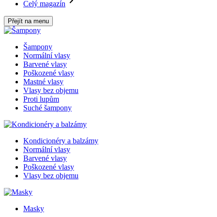
Celý magazín
Přejít na menu
Šampony
Normální vlasy
Barvené vlasy
Poškozené vlasy
Mastné vlasy
Vlasy bez objemu
Proti lupům
Suché šampony
Kondicionéry a balzámy
Normální vlasy
Barvené vlasy
Poškozené vlasy
Vlasy bez objemu
Masky