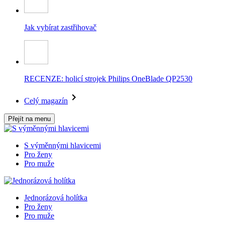
Jak vybírat zastřihovač
RECENZE: holicí strojek Philips OneBlade QP2530
Celý magazín
Přejít na menu
S výměnnými hlavicemi
Pro ženy
Pro muže
Jednorázová holítka
Pro ženy
Pro muže