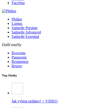
FaceSpa
Philips
Lumea
Satinelle Prestige
Satinelle Advanced
Satinelle Essential
Další značky
Rowenta
Panasonic
Remington
Beurer
Top články
Jak vybrat epilátor? + VIDEO