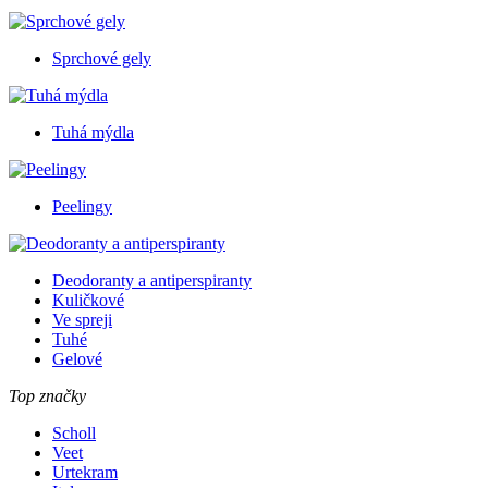
Sprchové gely
Tuhá mýdla
Peelingy
Deodoranty a antiperspiranty
Kuličkové
Ve spreji
Tuhé
Gelové
Top značky
Scholl
Veet
Urtekram