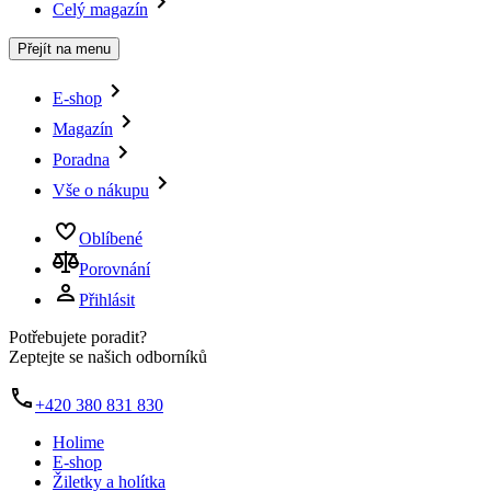
Celý magazín
Přejít na menu
E-shop
Magazín
Poradna
Vše o nákupu
Oblíbené
Porovnání
Přihlásit
Potřebujete poradit?
Zeptejte se našich odborníků
+420 380 831 830
Holime
E-shop
Žiletky a holítka