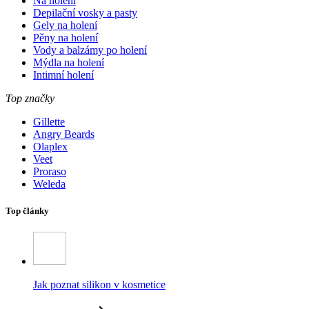
Na holení
Depilační vosky a pasty
Gely na holení
Pěny na holení
Vody a balzámy po holení
Mýdla na holení
Intimní holení
Top značky
Gillette
Angry Beards
Olaplex
Veet
Proraso
Weleda
Top články
Jak poznat silikon v kosmetice