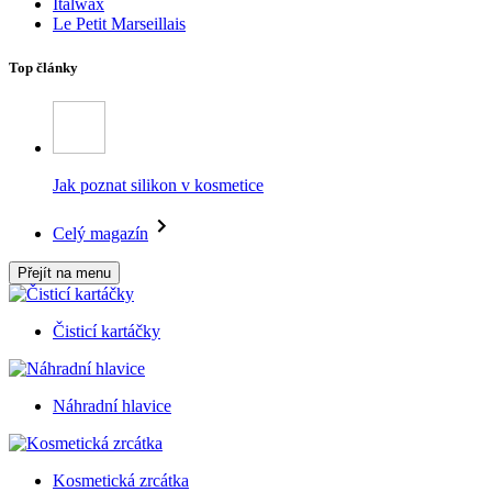
Italwax
Le Petit Marseillais
Top články
Jak poznat silikon v kosmetice
Celý magazín
Přejít na menu
Čisticí kartáčky
Náhradní hlavice
Kosmetická zrcátka