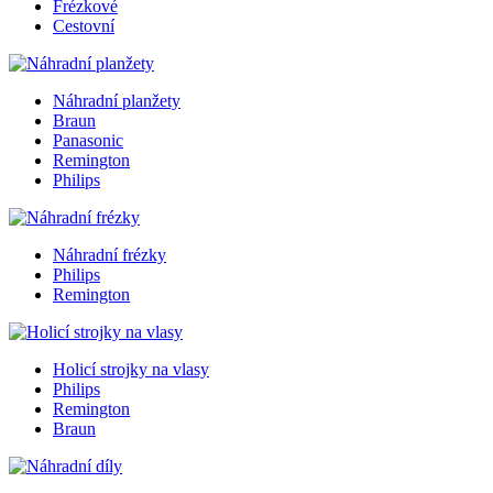
Frézkové
Cestovní
Náhradní planžety
Braun
Panasonic
Remington
Philips
Náhradní frézky
Philips
Remington
Holicí strojky na vlasy
Philips
Remington
Braun