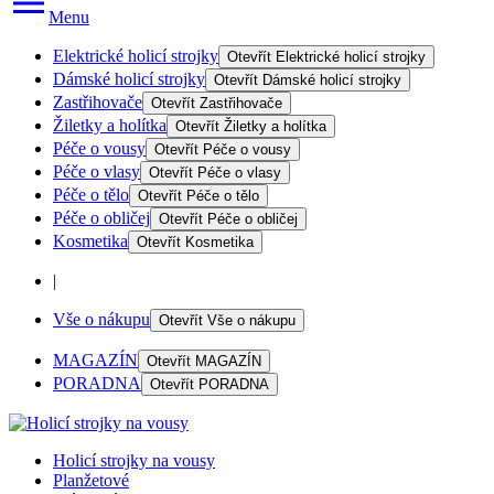
Menu
Elektrické holicí strojky
Otevřít
Elektrické holicí strojky
Dámské holicí strojky
Otevřít
Dámské holicí strojky
Zastřihovače
Otevřít
Zastřihovače
Žiletky a holítka
Otevřít
Žiletky a holítka
Péče o vousy
Otevřít
Péče o vousy
Péče o vlasy
Otevřít
Péče o vlasy
Péče o tělo
Otevřít
Péče o tělo
Péče o obličej
Otevřít
Péče o obličej
Kosmetika
Otevřít
Kosmetika
|
Vše o nákupu
Otevřít
Vše o nákupu
MAGAZÍN
Otevřít
MAGAZÍN
PORADNA
Otevřít
PORADNA
Holicí strojky na vousy
Planžetové