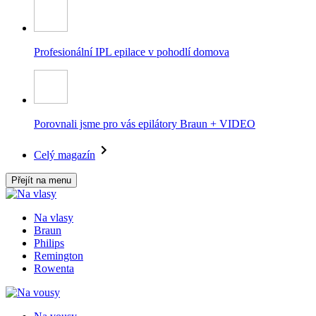
Profesionální IPL epilace v pohodlí domova
Porovnali jsme pro vás epilátory Braun + VIDEO
Celý magazín
Přejít na menu
Na vlasy
Braun
Philips
Remington
Rowenta