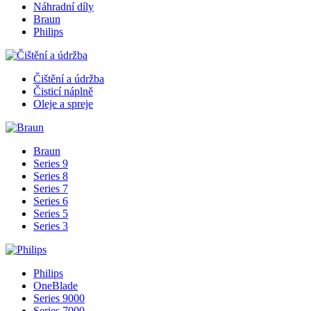
Náhradní díly
Braun
Philips
Čištění a údržba
Čisticí náplně
Oleje a spreje
Braun
Series 9
Series 8
Series 7
Series 6
Series 5
Series 3
Philips
OneBlade
Series 9000
Series 7000