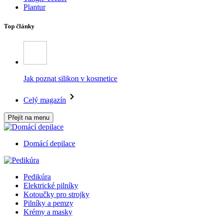
Plantur
Top články
Jak poznat silikon v kosmetice
Celý magazín
Přejít na menu
Domácí depilace
Pedikúra
Elektrické pilníky
Kotoučky pro strojky
Pilníky a pemzy
Krémy a masky