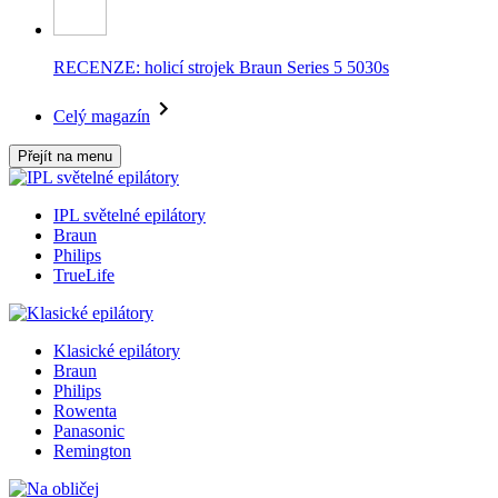
RECENZE: holicí strojek Braun Series 5 5030s
Celý magazín
Přejít na menu
IPL světelné epilátory
Braun
Philips
TrueLife
Klasické epilátory
Braun
Philips
Rowenta
Panasonic
Remington