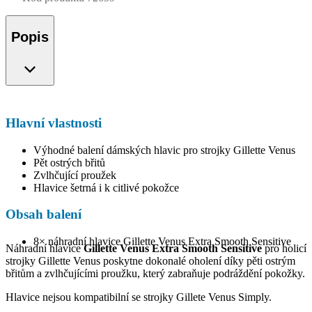
Popis
Hlavní vlastnosti
Výhodné balení dámských hlavic pro strojky Gillette Venus
Pět ostrých břitů
Zvlhčující proužek
Hlavice šetrná i k citlivé pokožce
Obsah balení
8× náhradní hlavice Gillette Venus Extra Smooth Sensitive
Náhradní hlavice
Gillette Venus Extra Smooth Sensitive
pro holicí
strojky Gillette Venus poskytne dokonalé oholení díky pěti ostrým
břitům a zvlhčujícími proužku, který zabraňuje podráždění pokožky.
Hlavice nejsou kompatibilní se strojky Gillete Venus Simply.