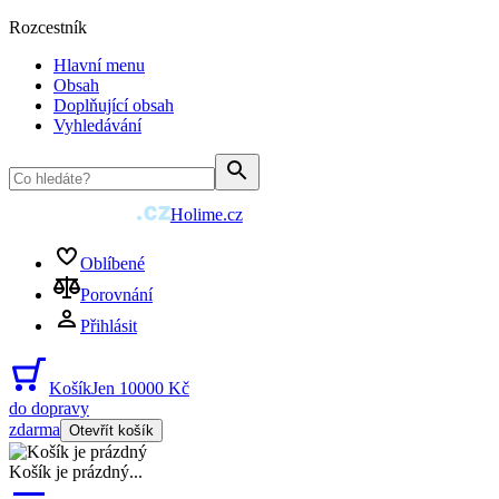
Rozcestník
Hlavní menu
Obsah
Doplňující obsah
Vyhledávání
Holime.cz
Oblíbené
Porovnání
Přihlásit
Košík
Jen 10000 Kč
do dopravy
zdarma
Otevřít košík
Košík je prázdný
...