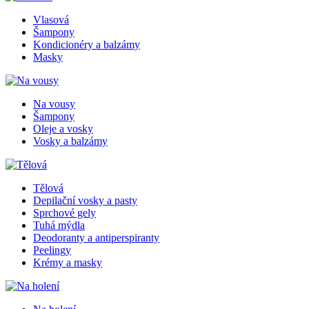
Vlasová
Šampony
Kondicionéry a balzámy
Masky
Na vousy
Šampony
Oleje a vosky
Vosky a balzámy
Tělová
Depilační vosky a pasty
Sprchové gely
Tuhá mýdla
Deodoranty a antiperspiranty
Peelingy
Krémy a masky