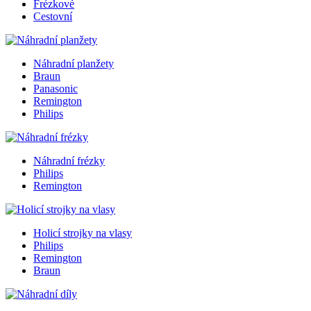
Frézkové
Cestovní
Náhradní planžety
Braun
Panasonic
Remington
Philips
Náhradní frézky
Philips
Remington
Holicí strojky na vlasy
Philips
Remington
Braun