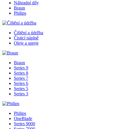
Náhradní díly
Braun
Philips
Čištění a údržba
Čisticí náplně
Oleje a spreje
Braun
Series 9
Series 8
Series 7
Series 6
Series 5
Series 3
Philips
OneBlade
Series 9000
Series 7000