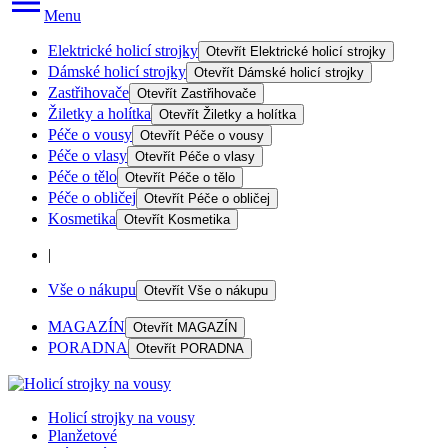
Menu
Elektrické holicí strojky
Otevřít
Elektrické holicí strojky
Dámské holicí strojky
Otevřít
Dámské holicí strojky
Zastřihovače
Otevřít
Zastřihovače
Žiletky a holítka
Otevřít
Žiletky a holítka
Péče o vousy
Otevřít
Péče o vousy
Péče o vlasy
Otevřít
Péče o vlasy
Péče o tělo
Otevřít
Péče o tělo
Péče o obličej
Otevřít
Péče o obličej
Kosmetika
Otevřít
Kosmetika
|
Vše o nákupu
Otevřít
Vše o nákupu
MAGAZÍN
Otevřít
MAGAZÍN
PORADNA
Otevřít
PORADNA
Holicí strojky na vousy
Planžetové