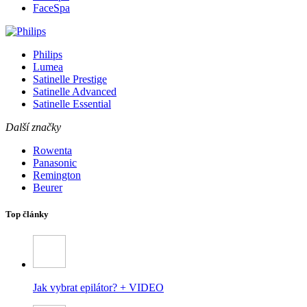
FaceSpa
Philips
Lumea
Satinelle Prestige
Satinelle Advanced
Satinelle Essential
Další značky
Rowenta
Panasonic
Remington
Beurer
Top články
Jak vybrat epilátor? + VIDEO