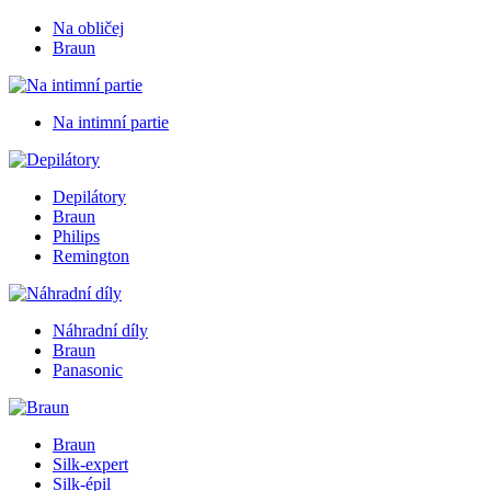
Na obličej
Braun
Na intimní partie
Depilátory
Braun
Philips
Remington
Náhradní díly
Braun
Panasonic
Braun
Silk-expert
Silk-épil