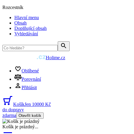
Rozcestník
Hlavní menu
Obsah
Doplňující obsah
Vyhledávání
Holime.cz
Oblíbené
Porovnání
Přihlásit
Košík
Jen 10000 Kč
do dopravy
zdarma
Otevřít košík
Košík je prázdný
...