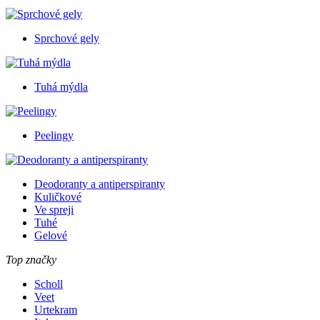
Sprchové gely
Tuhá mýdla
Peelingy
Deodoranty a antiperspiranty
Kuličkové
Ve spreji
Tuhé
Gelové
Top značky
Scholl
Veet
Urtekram