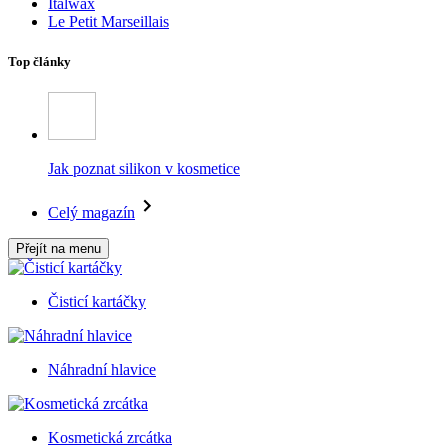
Italwax
Le Petit Marseillais
Top články
Jak poznat silikon v kosmetice
Celý magazín
Přejít na menu
Čisticí kartáčky
Náhradní hlavice
Kosmetická zrcátka