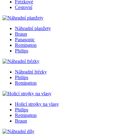
Frézkové
Cestovní
Náhradní planžety
Braun
Panasonic
Remington
Philips
Náhradní frézky
Philips
Remington
Holicí strojky na vlasy
Philips
Remington
Braun