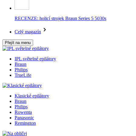
RECENZE: holicí strojek Braun Series 5 5030s
Celý magazín
Přejít na menu
IPL světelné epilátory
Braun
Philips
TrueLife
Klasické epilátory
Braun
Philips
Rowenta
Panasonic
Remington