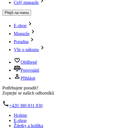
Celý magazín
Přejít na menu
E-shop
Magazín
Poradna
Vše o nákupu
Oblíbené
Porovnání
Přihlásit
Potřebujete poradit?
Zeptejte se našich odborníků
+420 380 831 830
Holime
E-shop
Žiletky a holítka