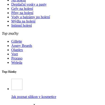
Na holení
Depilační vosky a pasty
Gely na holení
Pěny na holení
Vody a balzámy po holení
Mýdla na holení
Intimní holení
Top značky
Gillette
Angry Beards
Olaplex
Veet
Proraso
Weleda
Top články
Jak poznat silikon v kosmetice