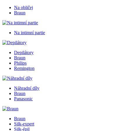
Na obličej
Braun
Na intimní partie
Depilátory
Braun
Philips
Remington
Náhradní díly
Braun
Panasonic
Braun
Silk-expert
Silk-épil