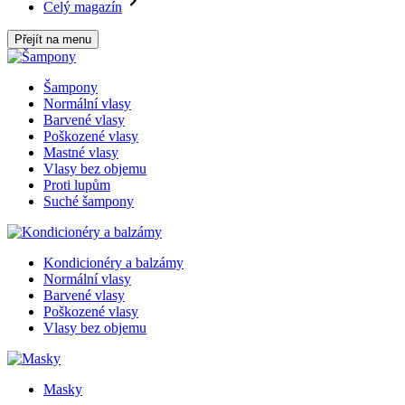
Celý magazín
Přejít na menu
Šampony
Normální vlasy
Barvené vlasy
Poškozené vlasy
Mastné vlasy
Vlasy bez objemu
Proti lupům
Suché šampony
Kondicionéry a balzámy
Normální vlasy
Barvené vlasy
Poškozené vlasy
Vlasy bez objemu
Masky