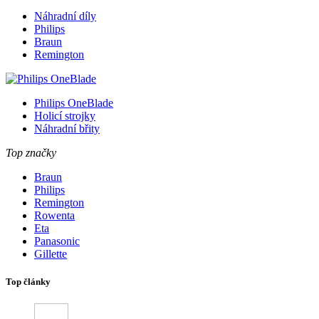
Náhradní díly
Philips
Braun
Remington
Philips OneBlade
Holicí strojky
Náhradní břity
Top značky
Braun
Philips
Remington
Rowenta
Eta
Panasonic
Gillette
Top články