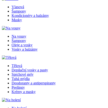
Vlasová
Šampony
Kondicionéry a balzámy
Masky
Na vousy
Šampony
Oleje a vosky
Vosky a balzámy
Tělová
Depilační vosky a pasty
Sprchové gely
Tuhá mýdla
Deodoranty a antiperspiranty
Peelingy
Krémy a masky