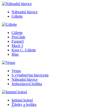
Náhradní hlavice
Gillette
Gillette
ProGlide
Fusion5
Mach 3
King C. Gillette
Blue
Venus
S výměnnými hlavicemi
Náhradní hlavice
Jednorázová holítka
Intimní holení
Žiletky a holítka