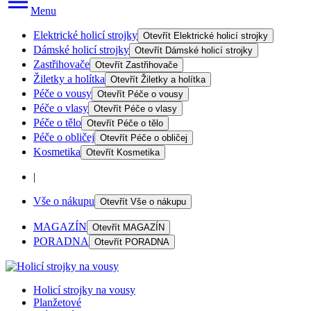
Menu
Elektrické holicí strojky
Otevřít
Elektrické holicí strojky
Dámské holicí strojky
Otevřít
Dámské holicí strojky
Zastřihovače
Otevřít
Zastřihovače
Žiletky a holítka
Otevřít
Žiletky a holítka
Péče o vousy
Otevřít
Péče o vousy
Péče o vlasy
Otevřít
Péče o vlasy
Péče o tělo
Otevřít
Péče o tělo
Péče o obličej
Otevřít
Péče o obličej
Kosmetika
Otevřít
Kosmetika
|
Vše o nákupu
Otevřít
Vše o nákupu
MAGAZÍN
Otevřít
MAGAZÍN
PORADNA
Otevřít
PORADNA
Holicí strojky na vousy
Planžetové