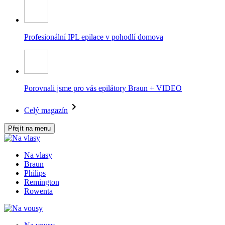
Profesionální IPL epilace v pohodlí domova
Porovnali jsme pro vás epilátory Braun + VIDEO
Celý magazín
Přejít na menu
Na vlasy
Braun
Philips
Remington
Rowenta