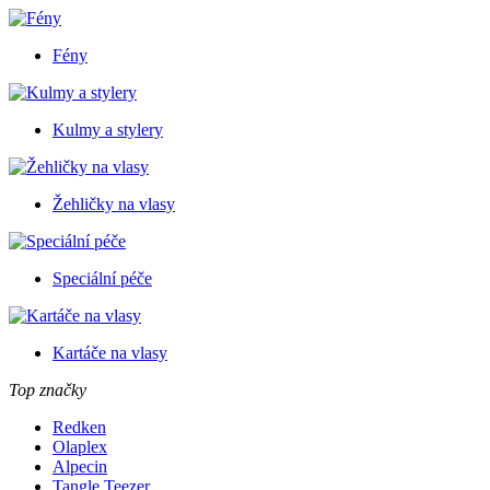
Fény
Kulmy a stylery
Žehličky na vlasy
Speciální péče
Kartáče na vlasy
Top značky
Redken
Olaplex
Alpecin
Tangle Teezer