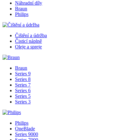
Náhradní díly
Braun
Philips
Čištění a údržba
Čisticí náplně
Oleje a spreje
Braun
Series 9
Series 8
Series 7
Series 6
Series 5
Series 3
Philips
OneBlade
Series 9000
Series 7000