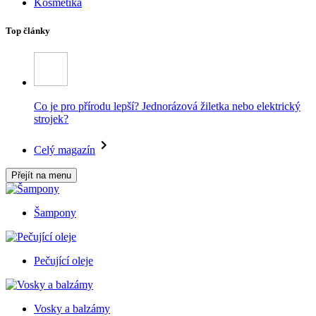
Kosmetika
Top články
Co je pro přírodu lepší? Jednorázová žiletka nebo elektrický
strojek?
Celý magazín
Přejít na menu
Šampony
Pečující oleje
Vosky a balzámy