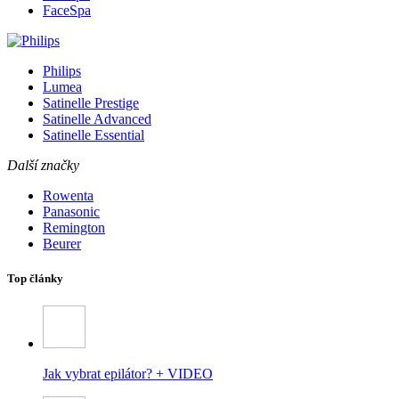
FaceSpa
Philips
Lumea
Satinelle Prestige
Satinelle Advanced
Satinelle Essential
Další značky
Rowenta
Panasonic
Remington
Beurer
Top články
Jak vybrat epilátor? + VIDEO