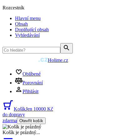
Rozcestník
Hlavní menu
Obsah
Doplňující obsah
Vyhledávání
Holime.cz
Oblíbené
Porovnání
Přihlásit
Košík
Jen 10000 Kč
do dopravy
zdarma
Otevřít košík
Košík je prázdný
...