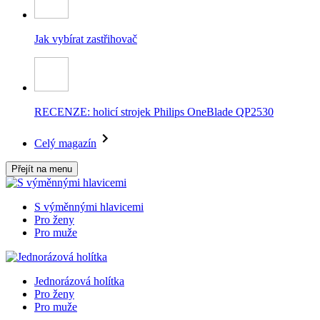
Jak vybírat zastřihovač
RECENZE: holicí strojek Philips OneBlade QP2530
Celý magazín
Přejít na menu
S výměnnými hlavicemi
Pro ženy
Pro muže
Jednorázová holítka
Pro ženy
Pro muže