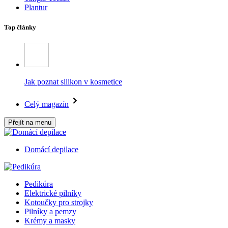
Plantur
Top články
Jak poznat silikon v kosmetice
Celý magazín
Přejít na menu
Domácí depilace
Pedikúra
Elektrické pilníky
Kotoučky pro strojky
Pilníky a pemzy
Krémy a masky