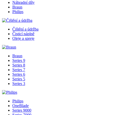
Náhradní díly
Braun
Philips
Čištění a údržba
Čisticí náplně
Oleje a spreje
Braun
Series 9
Series 8
Series 7
Series 6
Series 5
Series 3
Philips
OneBlade
Series 9000
Series 7000