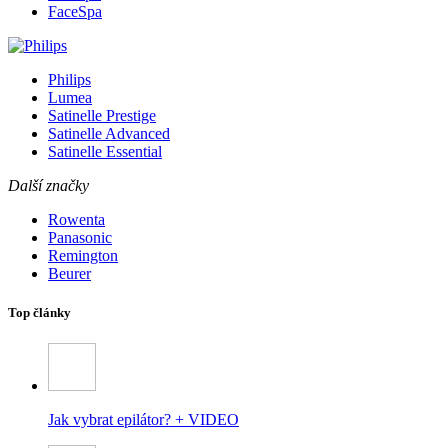
FaceSpa
Philips
Lumea
Satinelle Prestige
Satinelle Advanced
Satinelle Essential
Další značky
Rowenta
Panasonic
Remington
Beurer
Top články
Jak vybrat epilátor? + VIDEO