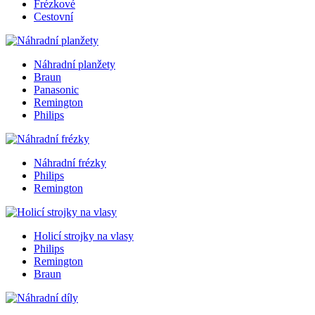
Frézkové
Cestovní
Náhradní planžety
Braun
Panasonic
Remington
Philips
Náhradní frézky
Philips
Remington
Holicí strojky na vlasy
Philips
Remington
Braun