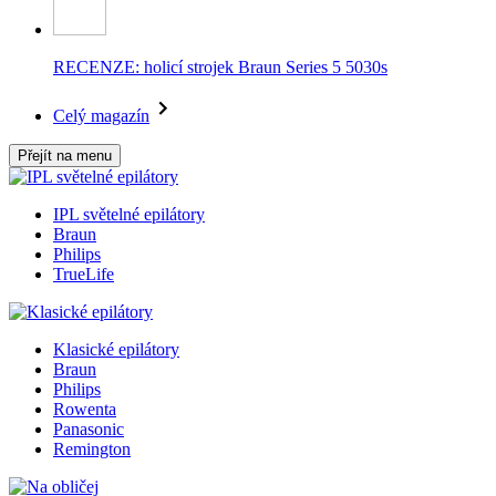
RECENZE: holicí strojek Braun Series 5 5030s
Celý magazín
Přejít na menu
IPL světelné epilátory
Braun
Philips
TrueLife
Klasické epilátory
Braun
Philips
Rowenta
Panasonic
Remington