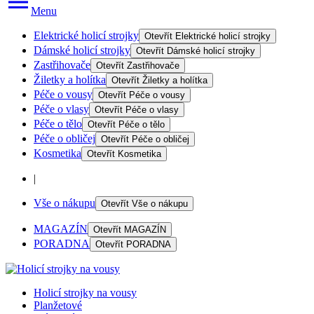
Menu
Elektrické holicí strojky
Otevřít
Elektrické holicí strojky
Dámské holicí strojky
Otevřít
Dámské holicí strojky
Zastřihovače
Otevřít
Zastřihovače
Žiletky a holítka
Otevřít
Žiletky a holítka
Péče o vousy
Otevřít
Péče o vousy
Péče o vlasy
Otevřít
Péče o vlasy
Péče o tělo
Otevřít
Péče o tělo
Péče o obličej
Otevřít
Péče o obličej
Kosmetika
Otevřít
Kosmetika
|
Vše o nákupu
Otevřít
Vše o nákupu
MAGAZÍN
Otevřít
MAGAZÍN
PORADNA
Otevřít
PORADNA
Holicí strojky na vousy
Planžetové