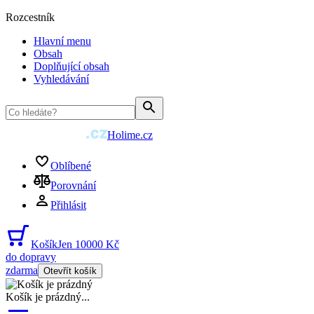
Rozcestník
Hlavní menu
Obsah
Doplňující obsah
Vyhledávání
Holime.cz
Oblíbené
Porovnání
Přihlásit
Košík
Jen 10000 Kč
do dopravy
zdarma
Otevřít košík
Košík je prázdný
...