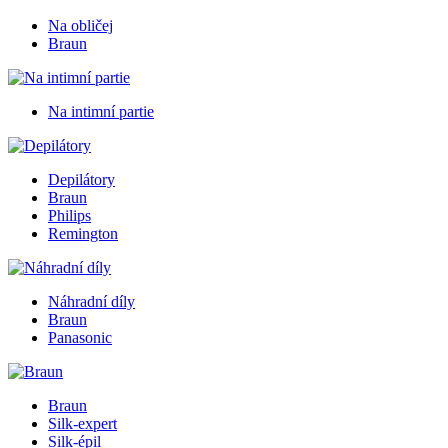
Na obličej
Braun
Na intimní partie
Depilátory
Braun
Philips
Remington
Náhradní díly
Braun
Panasonic
Braun
Silk-expert
Silk-épil