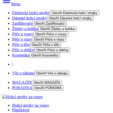
Menu
Elektrické holicí strojky
Otevřít
Elektrické holicí strojky
Dámské holicí strojky
Otevřít
Dámské holicí strojky
Zastřihovače
Otevřít
Zastřihovače
Žiletky a holítka
Otevřít
Žiletky a holítka
Péče o vousy
Otevřít
Péče o vousy
Péče o vlasy
Otevřít
Péče o vlasy
Péče o tělo
Otevřít
Péče o tělo
Péče o obličej
Otevřít
Péče o obličej
Kosmetika
Otevřít
Kosmetika
|
Vše o nákupu
Otevřít
Vše o nákupu
MAGAZÍN
Otevřít
MAGAZÍN
PORADNA
Otevřít
PORADNA
Holicí strojky na vousy
Planžetové