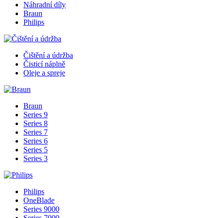
Náhradní díly
Braun
Philips
Čištění a údržba
Čisticí náplně
Oleje a spreje
Braun
Series 9
Series 8
Series 7
Series 6
Series 5
Series 3
Philips
OneBlade
Series 9000
Series 7000