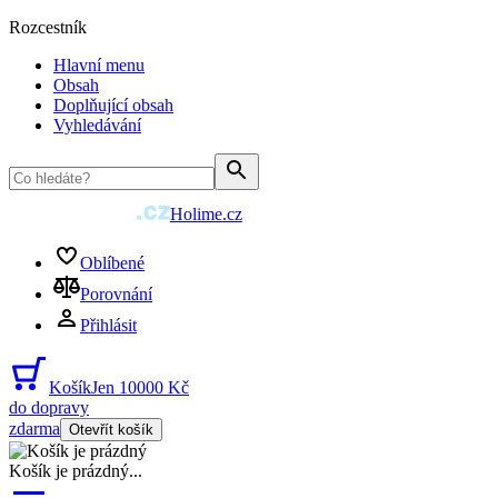
Rozcestník
Hlavní menu
Obsah
Doplňující obsah
Vyhledávání
Holime.cz
Oblíbené
Porovnání
Přihlásit
Košík
Jen 10000 Kč
do dopravy
zdarma
Otevřít košík
Košík je prázdný
...