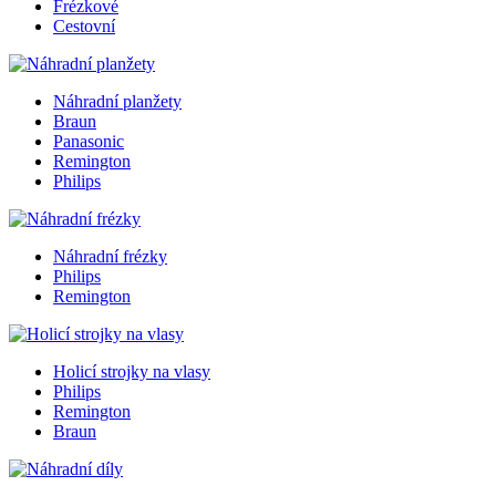
Frézkové
Cestovní
Náhradní planžety
Braun
Panasonic
Remington
Philips
Náhradní frézky
Philips
Remington
Holicí strojky na vlasy
Philips
Remington
Braun