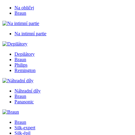
Na obličej
Braun
Na intimní partie
Depilátory
Braun
Philips
Remington
Náhradní díly
Braun
Panasonic
Braun
Silk-expert
Silk-épil