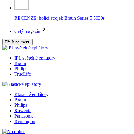
RECENZE: holicí strojek Braun Series 5 5030s
Celý magazín
Přejít na menu
IPL světelné epilátory
Braun
Philips
TrueLife
Klasické epilátory
Braun
Philips
Rowenta
Panasonic
Remington