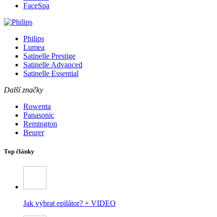
FaceSpa
Philips
Lumea
Satinelle Prestige
Satinelle Advanced
Satinelle Essential
Další značky
Rowenta
Panasonic
Remington
Beurer
Top články
Jak vybrat epilátor? + VIDEO