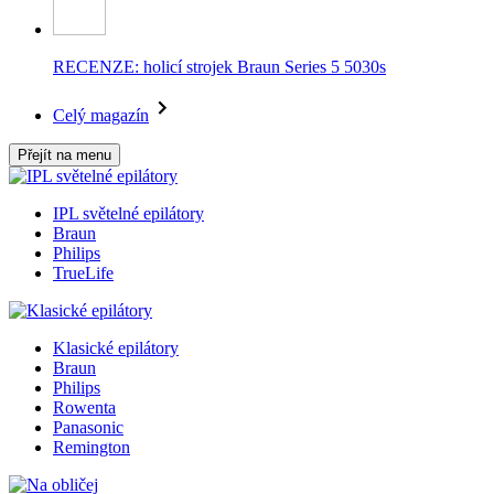
RECENZE: holicí strojek Braun Series 5 5030s
Celý magazín
Přejít na menu
IPL světelné epilátory
Braun
Philips
TrueLife
Klasické epilátory
Braun
Philips
Rowenta
Panasonic
Remington