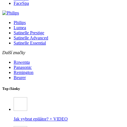
FaceSpa
Philips
Lumea
Satinelle Prestige
Satinelle Advanced
Satinelle Essential
Další značky
Rowenta
Panasonic
Remington
Beurer
Top články
Jak vybrat epilátor? + VIDEO