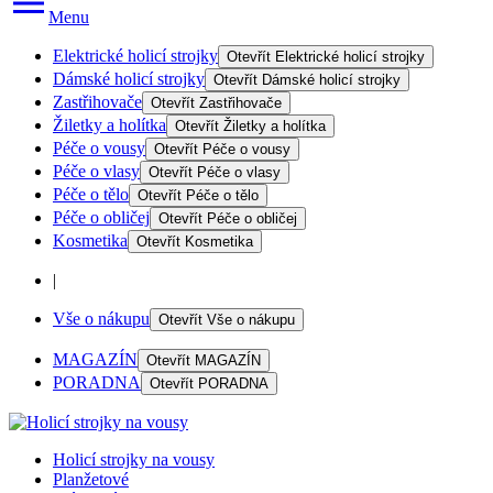
Menu
Elektrické holicí strojky
Otevřít
Elektrické holicí strojky
Dámské holicí strojky
Otevřít
Dámské holicí strojky
Zastřihovače
Otevřít
Zastřihovače
Žiletky a holítka
Otevřít
Žiletky a holítka
Péče o vousy
Otevřít
Péče o vousy
Péče o vlasy
Otevřít
Péče o vlasy
Péče o tělo
Otevřít
Péče o tělo
Péče o obličej
Otevřít
Péče o obličej
Kosmetika
Otevřít
Kosmetika
|
Vše o nákupu
Otevřít
Vše o nákupu
MAGAZÍN
Otevřít
MAGAZÍN
PORADNA
Otevřít
PORADNA
Holicí strojky na vousy
Planžetové