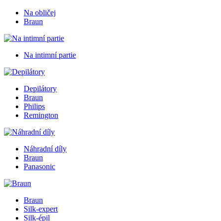
Na obličej
Braun
Na intimní partie
Depilátory
Braun
Philips
Remington
Náhradní díly
Braun
Panasonic
Braun
Silk-expert
Silk-épil