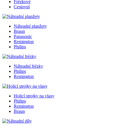
Frézkové
Cestovní
Náhradní planžety
Braun
Panasonic
Remington
Philips
Náhradní frézky
Philips
Remington
Holicí strojky na vlasy
Philips
Remington
Braun