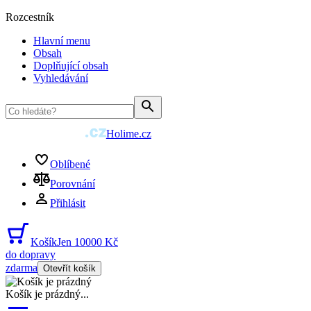
Rozcestník
Hlavní menu
Obsah
Doplňující obsah
Vyhledávání
Holime.cz
Oblíbené
Porovnání
Přihlásit
Košík
Jen 10000 Kč
do dopravy
zdarma
Otevřít košík
Košík je prázdný
...