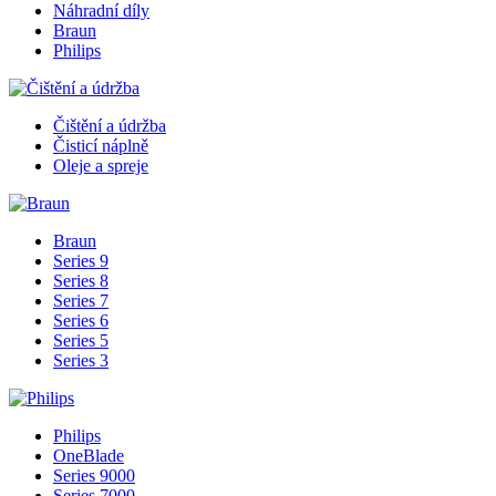
Náhradní díly
Braun
Philips
Čištění a údržba
Čisticí náplně
Oleje a spreje
Braun
Series 9
Series 8
Series 7
Series 6
Series 5
Series 3
Philips
OneBlade
Series 9000
Series 7000