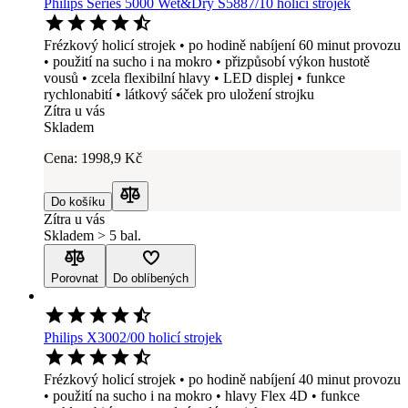
Philips Series 5000 Wet&Dry S5887/10 holicí strojek
Frézkový holicí strojek • po hodině nabíjení 60 minut provozu
• použití na sucho i na mokro • přizpůsobí výkon hustotě
vousů • zcela flexibilní hlavy • LED displej • funkce
rychlonabití • látkový sáček pro uložení strojku
Zítra u vás
Skladem
Cena:
1998
,9 Kč
Do košíku
Porovnat
Zítra u vás
Skladem > 5 bal.
Porovnat
Do oblíbených
Philips X3002/00 holicí strojek
Frézkový holicí strojek • po hodině nabíjení 40 minut provozu
• použití na sucho i na mokro • hlavy Flex 4D • funkce