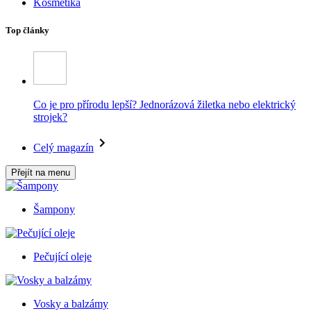
Kosmetika
Top články
Co je pro přírodu lepší? Jednorázová žiletka nebo elektrický
strojek?
Celý magazín
Přejít na menu
Šampony
Pečující oleje
Vosky a balzámy