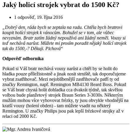
Jaký holicí strojek vybrat do 1500 Kč?
1 odpověď
,
19. října 2016
„Dobrý den, ráda bych se zeptala na radu. Chtěla bych bratrovi
koupit holící strojek k vánocům. Bohužel se v tom, ale vůbec
nevyznám. Bratr zatím žádný nepoužívá ani žádný neměl. Vousy si
teď nechává narůst. Můžete mi prosím poradit nějaký holící strojek
tak do 1500,-? Děkuji. Plchová
“
Odpověď odborníka
Pokud si Váš bratr nechává vousy narůst a chtěl by se holit do
hladka pouze příležistostně a jinak nosit strniště, tak doporučujeme
vybrat zsatřihovač. Mezi nejoblíbenější zastřihovače patří ty od
značky Remington, např. Remington MB4130 Beard Boss. Pokud
se Váš bratr chystá holit dohladka cca dvakrát týdně, tak skvělou
volbou bude planžetový strojek Braun Series 3-3030s. Některým
mužům mohou více vyhovovat frézky, ty jsou obvykle vhodnější na
kratší vousy (holení obden) - tam můžete vsadit na některý
Remington. U značky Philips jsou pak lepší frézkové strojky až v
relaci od 2000 Kč.