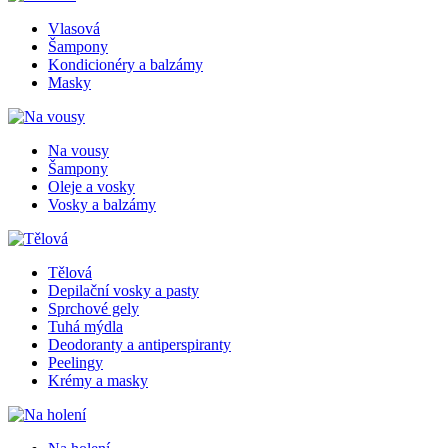
Vlasová
Šampony
Kondicionéry a balzámy
Masky
Na vousy
Šampony
Oleje a vosky
Vosky a balzámy
Tělová
Depilační vosky a pasty
Sprchové gely
Tuhá mýdla
Deodoranty a antiperspiranty
Peelingy
Krémy a masky