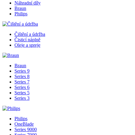
Náhradní díly
Braun
Philips
Čištění a údržba
Čisticí náplně
Oleje a spreje
Braun
Series 9
Series 8
Series 7
Series 6
Series 5
Series 3
Philips
OneBlade
Series 9000
Series 7000