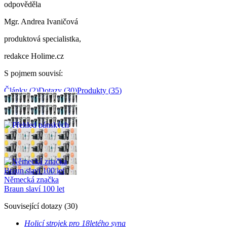
odpověděla
Mgr. Andrea Ivaničová
produktová specialistka,
redakce Holime.cz
S pojmem souvisí
:
Články
(
2
)
Dotazy
(
30
)
Produkty
(
35
)
Související články
(
2
)
Přehled pánských
holicích strojků Braun
Německá značka
Braun slaví 100 let
Související dotazy
(
30
)
Holicí strojek pro 18letého syna