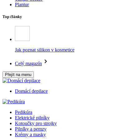
Plantur
Top články
Jak poznat silikon v kosmetice
Celý magazín
Přejít na menu
Domácí depilace
Pedikúra
Elektrické pilníky
Kotoučky pro strojky
Pilníky a pemzy
Krémy a masky