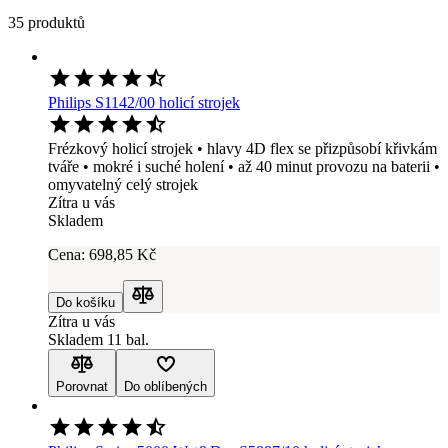
35 produktů
Philips S1142/00 holicí strojek
Frézkový holicí strojek • hlavy 4D flex se přizpůsobí křivkám
tváře • mokré i suché holení • až 40 minut provozu na baterii •
omyvatelný celý strojek
Zítra u vás
Skladem
Cena:
698
,85 Kč
Do košíku
Porovnat
Zítra u vás
Skladem 11 bal.
Porovnat
Do oblíbených