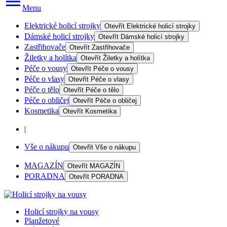
Menu
Elektrické holicí strojky
Otevřít
Elektrické holicí strojky
Dámské holicí strojky
Otevřít
Dámské holicí strojky
Zastřihovače
Otevřít
Zastřihovače
Žiletky a holítka
Otevřít
Žiletky a holítka
Péče o vousy
Otevřít
Péče o vousy
Péče o vlasy
Otevřít
Péče o vlasy
Péče o tělo
Otevřít
Péče o tělo
Péče o obličej
Otevřít
Péče o obličej
Kosmetika
Otevřít
Kosmetika
|
Vše o nákupu
Otevřít
Vše o nákupu
MAGAZÍN
Otevřít
MAGAZÍN
PORADNA
Otevřít
PORADNA
Holicí strojky na vousy
Planžetové