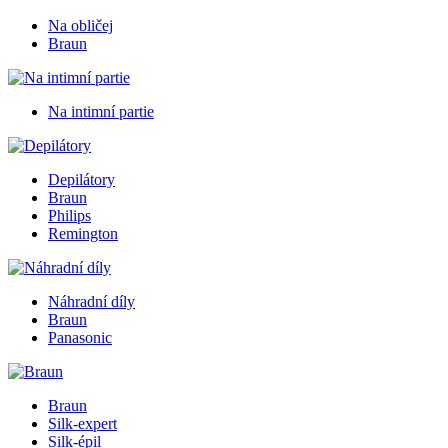
Na obličej
Braun
Na intimní partie
Depilátory
Braun
Philips
Remington
Náhradní díly
Braun
Panasonic
Braun
Silk-expert
Silk-épil