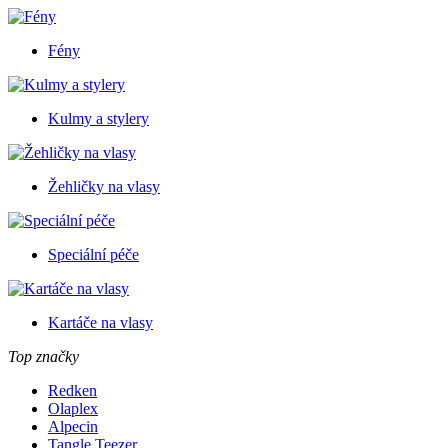
Fény
Kulmy a stylery
Žehličky na vlasy
Speciální péče
Kartáče na vlasy
Top značky
Redken
Olaplex
Alpecin
Tangle Teezer