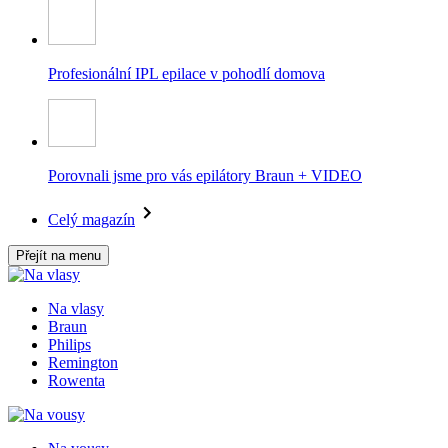
Profesionální IPL epilace v pohodlí domova
Porovnali jsme pro vás epilátory Braun + VIDEO
Celý magazín
Přejít na menu
Na vlasy
Braun
Philips
Remington
Rowenta