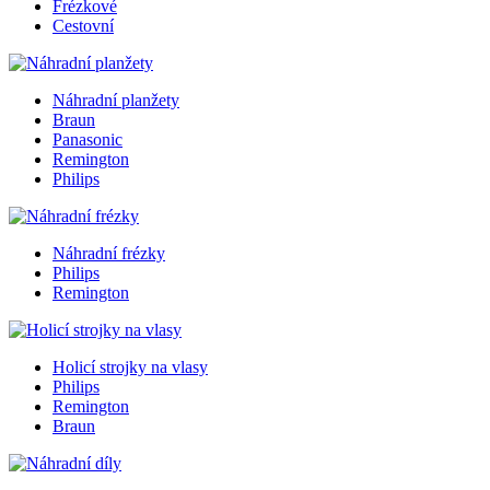
Frézkové
Cestovní
Náhradní planžety
Braun
Panasonic
Remington
Philips
Náhradní frézky
Philips
Remington
Holicí strojky na vlasy
Philips
Remington
Braun