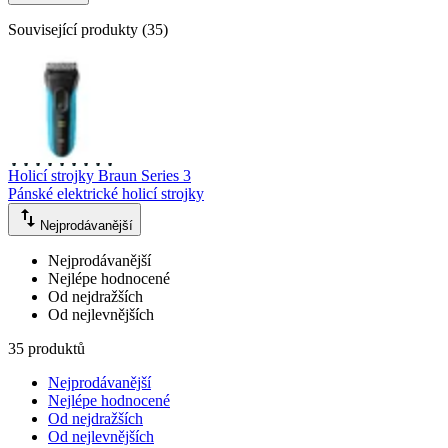
Související produkty
(
35
)
Holicí strojky Braun Series 3
Pánské elektrické holicí strojky
Nejprodávanější
Nejprodávanější
Nejlépe hodnocené
Od nejdražších
Od nejlevnějších
35 produktů
Nejprodávanější
Nejlépe hodnocené
Od nejdražších
Od nejlevnějších