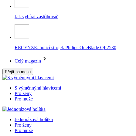
Jak vybírat zastřihovač
RECENZE: holicí strojek Philips OneBlade QP2530
Celý magazín
Přejít na menu
S výměnnými hlavicemi
Pro ženy
Pro muže
Jednorázová holítka
Pro ženy
Pro muže