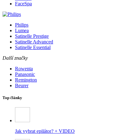
FaceSpa
Philips
Lumea
Satinelle Prestige
Satinelle Advanced
Satinelle Essential
Další značky
Rowenta
Panasonic
Remington
Beurer
Top články
Jak vybrat epilátor? + VIDEO