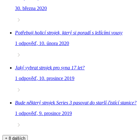
30. března 2020
Potřebuji holicí strojek, který si poradí s ležícími vousy
1 odpověď
,
10. února 2020
Jaký vybrat strojek pro syna 17 let?
1 odpověď
,
10. prosince 2019
Bude některý strojek Series 3 pasovat do starší čistící stanice?
1 odpověď
,
9. prosince 2019
+ 8 dalších