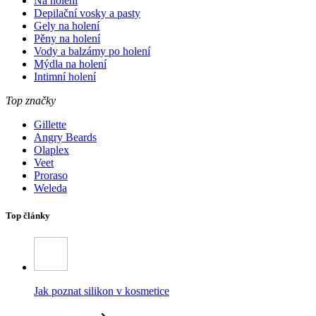
Na holení
Depilační vosky a pasty
Gely na holení
Pěny na holení
Vody a balzámy po holení
Mýdla na holení
Intimní holení
Top značky
Gillette
Angry Beards
Olaplex
Veet
Proraso
Weleda
Top články
Jak poznat silikon v kosmetice