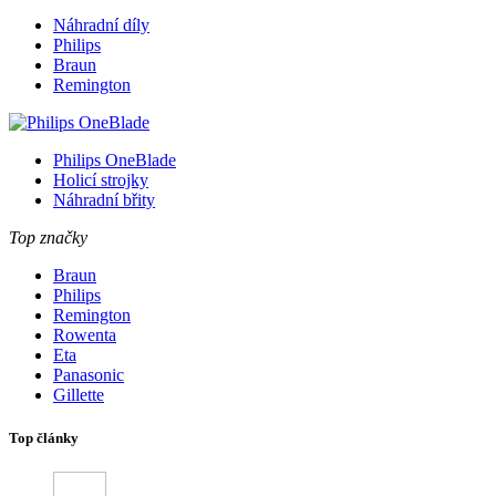
Náhradní díly
Philips
Braun
Remington
Philips OneBlade
Holicí strojky
Náhradní břity
Top značky
Braun
Philips
Remington
Rowenta
Eta
Panasonic
Gillette
Top články