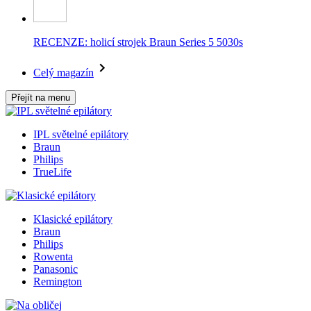
RECENZE: holicí strojek Braun Series 5 5030s
Celý magazín
Přejít na menu
IPL světelné epilátory
Braun
Philips
TrueLife
Klasické epilátory
Braun
Philips
Rowenta
Panasonic
Remington