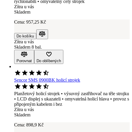
rychlonabití • omyvatelný celý strojek
Zítra u vás
Skladem
Cena:
957
,25 Kč
Do košíku
Porovnat
Zítra u vás
Skladem 8 bal.
Porovnat
Do oblíbených
Sencor SMS 0900BK holicí strojek
Planžetový holicí strojek • výsuvný zastřihovač na těle strojku
• LCD displej s ukazateli • omyvatelná holicí hlava • provoz s
připojeným kabelem i bez
Zítra u vás
Skladem
Cena:
898
,9 Kč