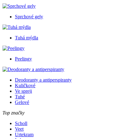
Sprchové gely
Tuhá mýdla
Peelingy
Deodoranty a antiperspiranty
Kuličkové
Ve spreji
Tuhé
Gelové
Top značky
Scholl
Veet
Urtekram