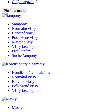
Celý magazín
Přejít na menu
Šampony
Normální vlasy
Barvené vlasy
Poškozené vlasy
Mastné vlasy
Vlasy bez objemu
Proti lupům
Suché šampony
Kondicionéry a balzámy
Normální vlasy
Barvené vlasy
Poškozené vlasy
Vlasy bez objemu
Masky