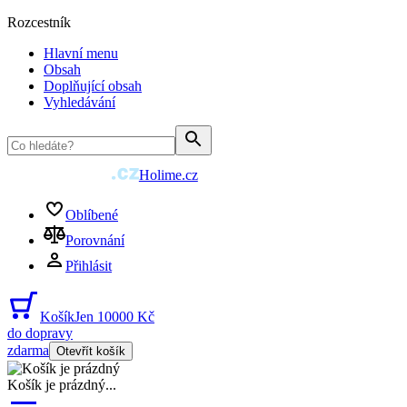
Rozcestník
Hlavní menu
Obsah
Doplňující obsah
Vyhledávání
Holime.cz
Oblíbené
Porovnání
Přihlásit
Košík
Jen 10000 Kč
do dopravy
zdarma
Otevřít košík
Košík je prázdný
...