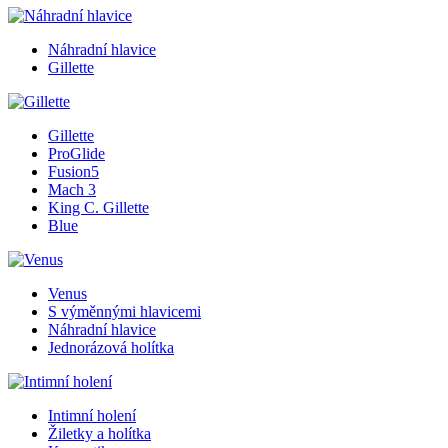
Náhradní hlavice
Gillette
Gillette
ProGlide
Fusion5
Mach 3
King C. Gillette
Blue
Venus
S výměnnými hlavicemi
Náhradní hlavice
Jednorázová holítka
Intimní holení
Žiletky a holítka