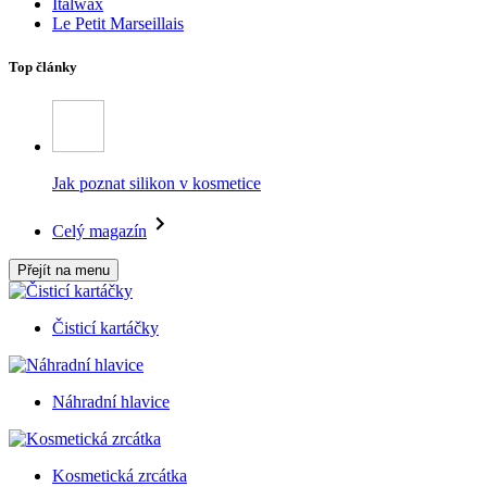
Italwax
Le Petit Marseillais
Top články
Jak poznat silikon v kosmetice
Celý magazín
Přejít na menu
Čisticí kartáčky
Náhradní hlavice
Kosmetická zrcátka