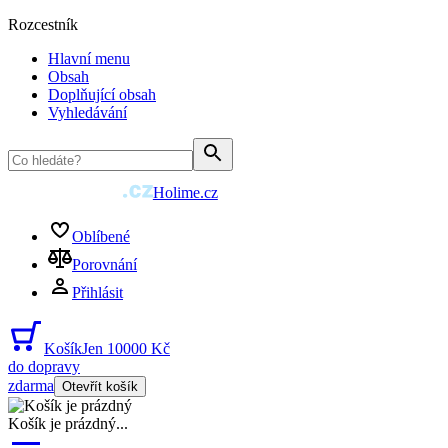
Rozcestník
Hlavní menu
Obsah
Doplňující obsah
Vyhledávání
Holime.cz
Oblíbené
Porovnání
Přihlásit
Košík
Jen 10000 Kč
do dopravy
zdarma
Otevřít košík
Košík je prázdný
...