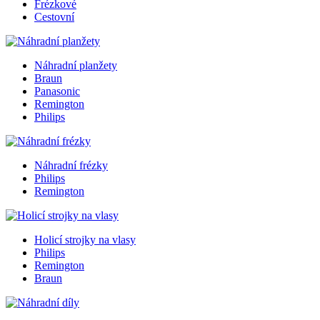
Frézkové
Cestovní
Náhradní planžety
Braun
Panasonic
Remington
Philips
Náhradní frézky
Philips
Remington
Holicí strojky na vlasy
Philips
Remington
Braun