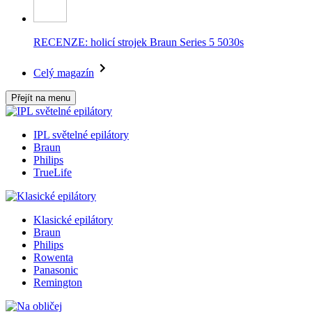
RECENZE: holicí strojek Braun Series 5 5030s
Celý magazín
Přejít na menu
IPL světelné epilátory
Braun
Philips
TrueLife
Klasické epilátory
Braun
Philips
Rowenta
Panasonic
Remington