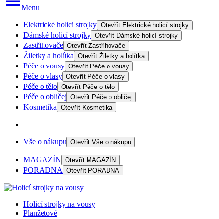
Menu
Elektrické holicí strojky
Otevřít
Elektrické holicí strojky
Dámské holicí strojky
Otevřít
Dámské holicí strojky
Zastřihovače
Otevřít
Zastřihovače
Žiletky a holítka
Otevřít
Žiletky a holítka
Péče o vousy
Otevřít
Péče o vousy
Péče o vlasy
Otevřít
Péče o vlasy
Péče o tělo
Otevřít
Péče o tělo
Péče o obličej
Otevřít
Péče o obličej
Kosmetika
Otevřít
Kosmetika
|
Vše o nákupu
Otevřít
Vše o nákupu
MAGAZÍN
Otevřít
MAGAZÍN
PORADNA
Otevřít
PORADNA
Holicí strojky na vousy
Planžetové