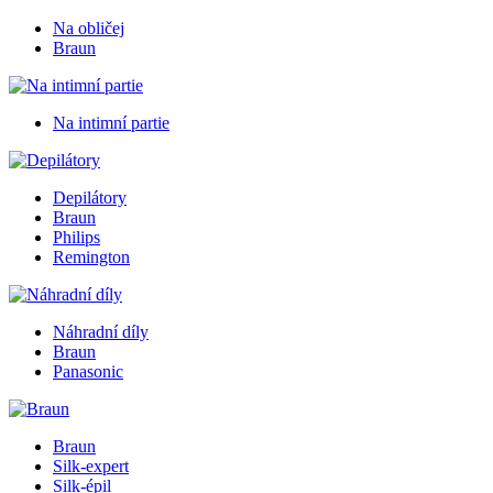
Na obličej
Braun
Na intimní partie
Depilátory
Braun
Philips
Remington
Náhradní díly
Braun
Panasonic
Braun
Silk-expert
Silk-épil