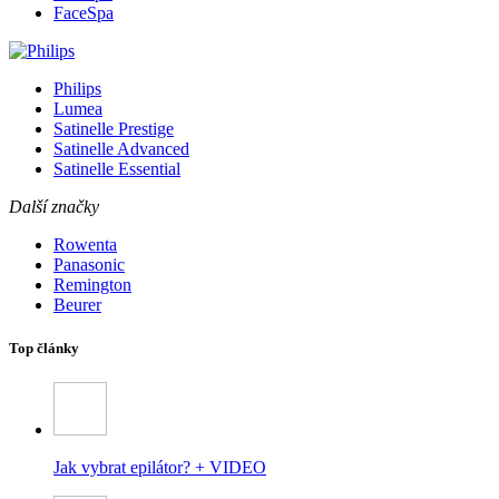
FaceSpa
Philips
Lumea
Satinelle Prestige
Satinelle Advanced
Satinelle Essential
Další značky
Rowenta
Panasonic
Remington
Beurer
Top články
Jak vybrat epilátor? + VIDEO