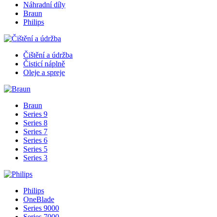
Náhradní díly
Braun
Philips
Čištění a údržba
Čisticí náplně
Oleje a spreje
Braun
Series 9
Series 8
Series 7
Series 6
Series 5
Series 3
Philips
OneBlade
Series 9000
Series 7000