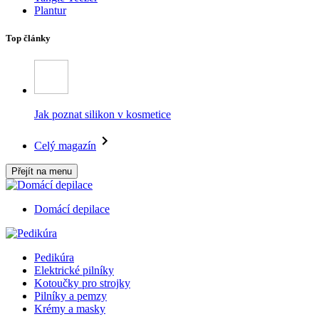
Plantur
Top články
Jak poznat silikon v kosmetice
Celý magazín
Přejít na menu
Domácí depilace
Pedikúra
Elektrické pilníky
Kotoučky pro strojky
Pilníky a pemzy
Krémy a masky