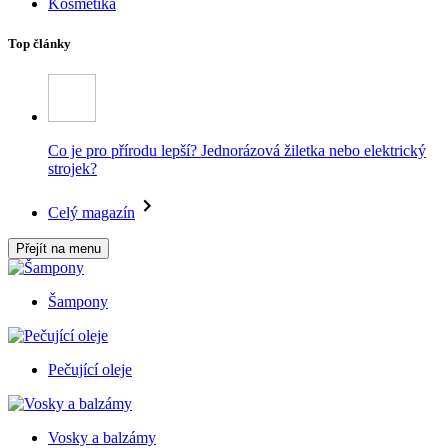
Kosmetika
Top články
Co je pro přírodu lepší? Jednorázová žiletka nebo elektrický
strojek?
Celý magazín
Přejít na menu
Šampony
Pečující oleje
Vosky a balzámy