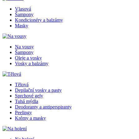
Vlasová
Šampony
Kondicionéry a balzámy
Masky
Na vousy
Šampony
Oleje a vosky
Vosky a balzámy
Tělová
Depilační vosky a pasty
Sprchové gely
Tuhá mýdla
Deodoranty a antiperspiranty
Peelingy
Krémy a masky