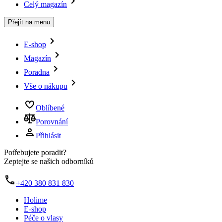
Celý magazín
Přejít na menu
E-shop
Magazín
Poradna
Vše o nákupu
Oblíbené
Porovnání
Přihlásit
Potřebujete poradit?
Zeptejte se našich odborníků
+420 380 831 830
Holime
E-shop
Péče o vlasy