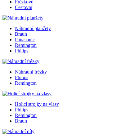
Frézkové
Cestovní
Náhradní planžety
Braun
Panasonic
Remington
Philips
Náhradní frézky
Philips
Remington
Holicí strojky na vlasy
Philips
Remington
Braun