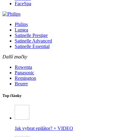
FaceSpa
Philips
Lumea
Satinelle Prestige
Satinelle Advanced
Satinelle Essential
Další značky
Rowenta
Panasonic
Remington
Beurer
Top články
Jak vybrat epilátor? + VIDEO