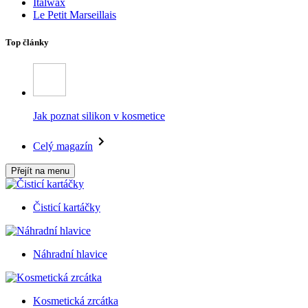
Italwax
Le Petit Marseillais
Top články
Jak poznat silikon v kosmetice
Celý magazín
Přejít na menu
Čisticí kartáčky
Náhradní hlavice
Kosmetická zrcátka