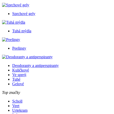
Sprchové gely
Tuhá mýdla
Peelingy
Deodoranty a antiperspiranty
Kuličkové
Ve spreji
Tuhé
Gelové
Top značky
Scholl
Veet
Urtekram