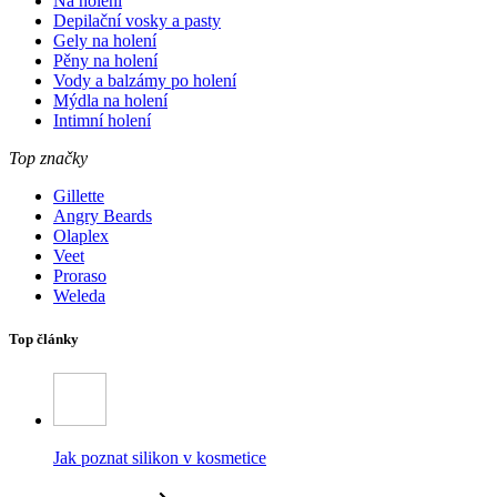
Na holení
Depilační vosky a pasty
Gely na holení
Pěny na holení
Vody a balzámy po holení
Mýdla na holení
Intimní holení
Top značky
Gillette
Angry Beards
Olaplex
Veet
Proraso
Weleda
Top články
Jak poznat silikon v kosmetice