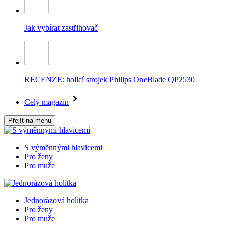
Jak vybírat zastřihovač
RECENZE: holicí strojek Philips OneBlade QP2530
Celý magazín
Přejít na menu
S výměnnými hlavicemi
Pro ženy
Pro muže
Jednorázová holítka
Pro ženy
Pro muže