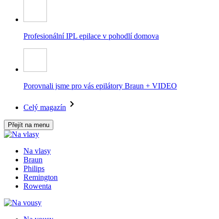
Profesionální IPL epilace v pohodlí domova
Porovnali jsme pro vás epilátory Braun + VIDEO
Celý magazín
Přejít na menu
Na vlasy
Braun
Philips
Remington
Rowenta