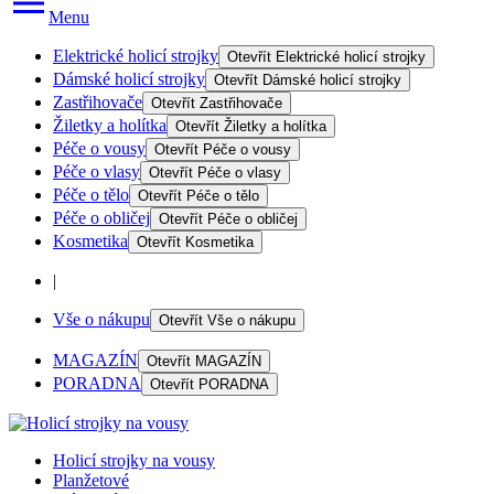
Menu
Elektrické holicí strojky
Otevřít
Elektrické holicí strojky
Dámské holicí strojky
Otevřít
Dámské holicí strojky
Zastřihovače
Otevřít
Zastřihovače
Žiletky a holítka
Otevřít
Žiletky a holítka
Péče o vousy
Otevřít
Péče o vousy
Péče o vlasy
Otevřít
Péče o vlasy
Péče o tělo
Otevřít
Péče o tělo
Péče o obličej
Otevřít
Péče o obličej
Kosmetika
Otevřít
Kosmetika
|
Vše o nákupu
Otevřít
Vše o nákupu
MAGAZÍN
Otevřít
MAGAZÍN
PORADNA
Otevřít
PORADNA
Holicí strojky na vousy
Planžetové