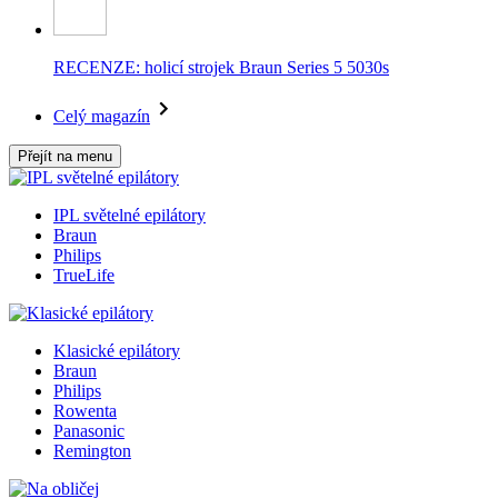
RECENZE: holicí strojek Braun Series 5 5030s
Celý magazín
Přejít na menu
IPL světelné epilátory
Braun
Philips
TrueLife
Klasické epilátory
Braun
Philips
Rowenta
Panasonic
Remington