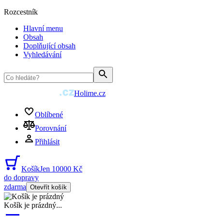
Rozcestník
Hlavní menu
Obsah
Doplňující obsah
Vyhledávání
Holime.cz
Oblíbené
Porovnání
Přihlásit
Košík
Jen 10000 Kč
do dopravy
zdarma
Otevřít košík
Košík je prázdný
...