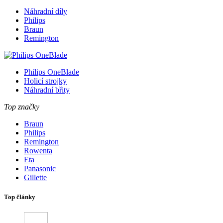
Náhradní díly
Philips
Braun
Remington
Philips OneBlade
Holicí strojky
Náhradní břity
Top značky
Braun
Philips
Remington
Rowenta
Eta
Panasonic
Gillette
Top články