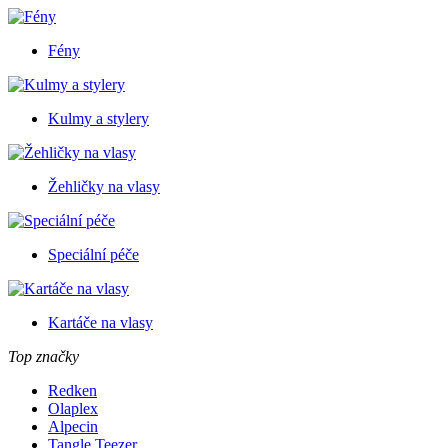
Fény
Kulmy a stylery
Žehličky na vlasy
Speciální péče
Kartáče na vlasy
Top značky
Redken
Olaplex
Alpecin
Tangle Teezer