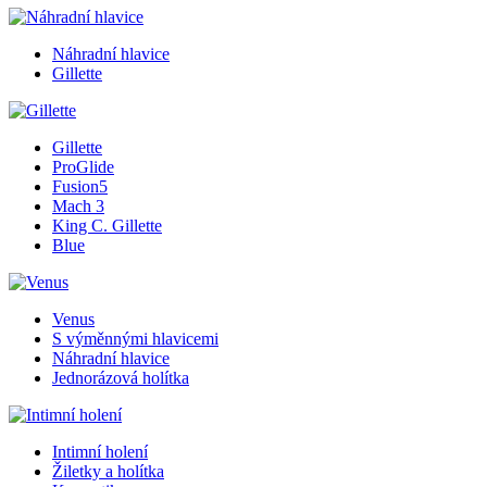
Náhradní hlavice
Gillette
Gillette
ProGlide
Fusion5
Mach 3
King C. Gillette
Blue
Venus
S výměnnými hlavicemi
Náhradní hlavice
Jednorázová holítka
Intimní holení
Žiletky a holítka