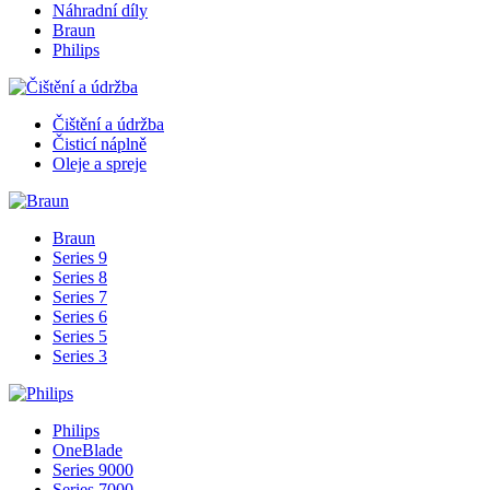
Náhradní díly
Braun
Philips
Čištění a údržba
Čisticí náplně
Oleje a spreje
Braun
Series 9
Series 8
Series 7
Series 6
Series 5
Series 3
Philips
OneBlade
Series 9000
Series 7000