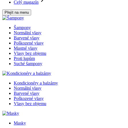
Celý magazín
Přejít na menu
Šampony
Normální vlasy
Barvené vlasy
Poškozené vlasy
Mastné vlasy
Vlasy bez objemu
Proti lupům
Suché šampony
Kondicionéry a balzámy
Normální vlasy
Barvené vlasy
Poškozené vlasy
Vlasy bez objemu
Masky