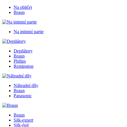
Na obličej
Braun
Na intimní partie
Depilátory
Braun
Philips
Remington
Náhradní díly
Braun
Panasonic
Braun
Silk-expert
Silk-épil