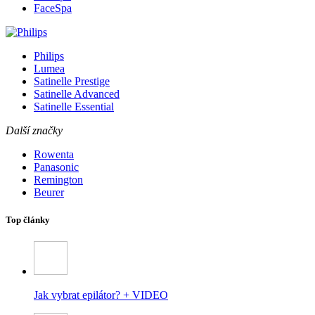
FaceSpa
Philips
Lumea
Satinelle Prestige
Satinelle Advanced
Satinelle Essential
Další značky
Rowenta
Panasonic
Remington
Beurer
Top články
Jak vybrat epilátor? + VIDEO