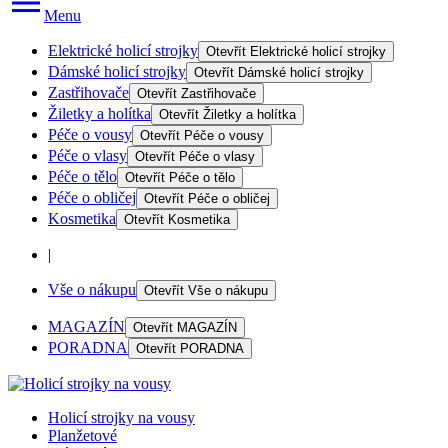
Menu
Elektrické holicí strojky
Otevřít
Elektrické holicí strojky
Dámské holicí strojky
Otevřít
Dámské holicí strojky
Zastřihovače
Otevřít
Zastřihovače
Žiletky a holítka
Otevřít
Žiletky a holítka
Péče o vousy
Otevřít
Péče o vousy
Péče o vlasy
Otevřít
Péče o vlasy
Péče o tělo
Otevřít
Péče o tělo
Péče o obličej
Otevřít
Péče o obličej
Kosmetika
Otevřít
Kosmetika
|
Vše o nákupu
Otevřít
Vše o nákupu
MAGAZÍN
Otevřít
MAGAZÍN
PORADNA
Otevřít
PORADNA
Holicí strojky na vousy
Planžetové