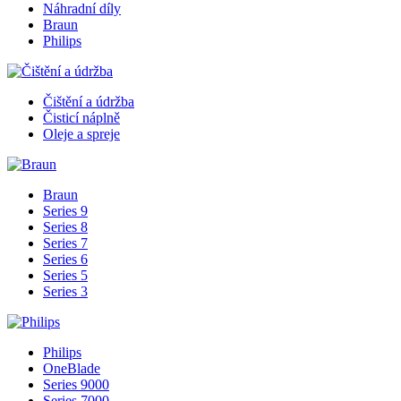
Náhradní díly
Braun
Philips
Čištění a údržba
Čisticí náplně
Oleje a spreje
Braun
Series 9
Series 8
Series 7
Series 6
Series 5
Series 3
Philips
OneBlade
Series 9000
Series 7000