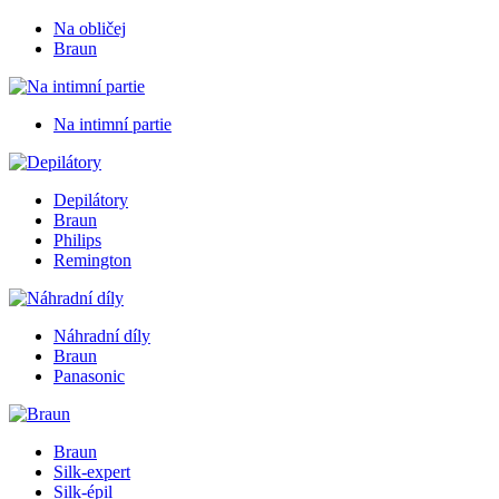
Na obličej
Braun
Na intimní partie
Depilátory
Braun
Philips
Remington
Náhradní díly
Braun
Panasonic
Braun
Silk-expert
Silk-épil