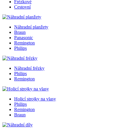
Frézkové
Cestovní
Náhradní planžety
Braun
Panasonic
Remington
Philips
Náhradní frézky
Philips
Remington
Holicí strojky na vlasy
Philips
Remington
Braun