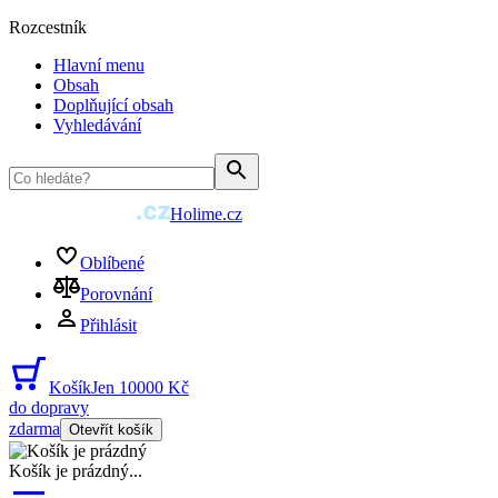
Rozcestník
Hlavní menu
Obsah
Doplňující obsah
Vyhledávání
Holime.cz
Oblíbené
Porovnání
Přihlásit
Košík
Jen 10000 Kč
do dopravy
zdarma
Otevřít košík
Košík je prázdný
...