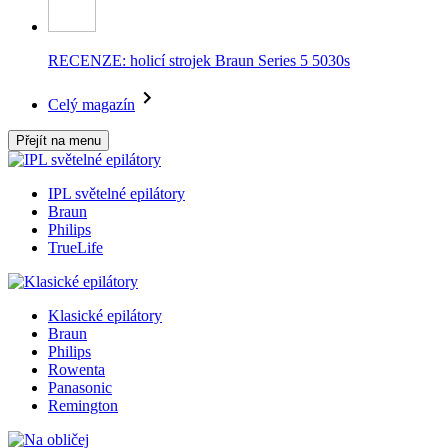
RECENZE: holicí strojek Braun Series 5 5030s
Celý magazín
Přejít na menu
IPL světelné epilátory
Braun
Philips
TrueLife
Klasické epilátory
Braun
Philips
Rowenta
Panasonic
Remington