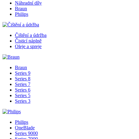
Náhradní díly
Braun
Philips
Čištění a údržba
Čisticí náplně
Oleje a spreje
Braun
Series 9
Series 8
Series 7
Series 6
Series 5
Series 3
Philips
OneBlade
Series 9000
Series 7000