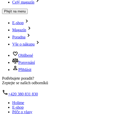
Celý magazín
Přejít na menu
E-shop
Magazín
Poradna
Vše o nákupu
Oblíbené
Porovnání
Přihlásit
Potřebujete poradit?
Zeptejte se našich odborníků
+420 380 831 830
Holime
E-shop
Péče o vlasy