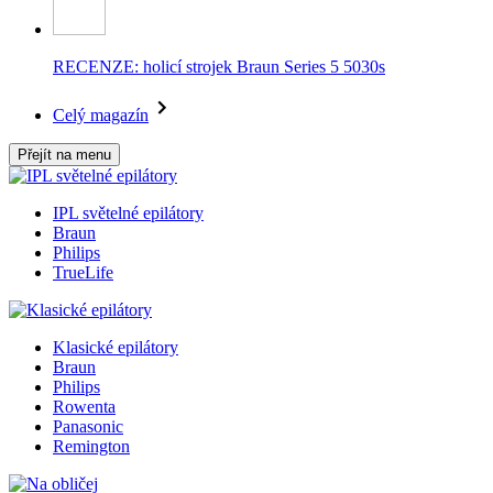
RECENZE: holicí strojek Braun Series 5 5030s
Celý magazín
Přejít na menu
IPL světelné epilátory
Braun
Philips
TrueLife
Klasické epilátory
Braun
Philips
Rowenta
Panasonic
Remington