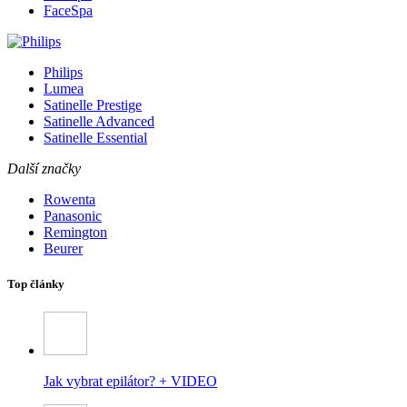
FaceSpa
Philips
Lumea
Satinelle Prestige
Satinelle Advanced
Satinelle Essential
Další značky
Rowenta
Panasonic
Remington
Beurer
Top články
Jak vybrat epilátor? + VIDEO