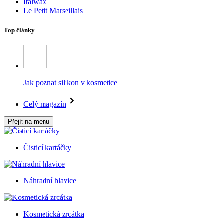
Italwax
Le Petit Marseillais
Top články
Jak poznat silikon v kosmetice
Celý magazín
Přejít na menu
Čisticí kartáčky
Náhradní hlavice
Kosmetická zrcátka