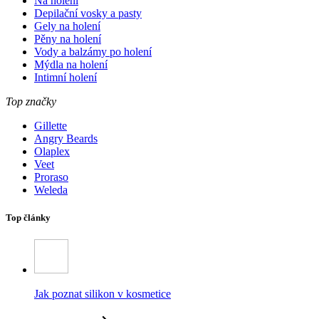
Na holení
Depilační vosky a pasty
Gely na holení
Pěny na holení
Vody a balzámy po holení
Mýdla na holení
Intimní holení
Top značky
Gillette
Angry Beards
Olaplex
Veet
Proraso
Weleda
Top články
Jak poznat silikon v kosmetice