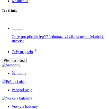
Kosmetika
Top články
Co je pro přírodu lepší? Jednorázová žiletka nebo elektrický
strojek?
Celý magazín
Přejít na menu
Šampony
Pečující oleje
Vosky a balzámy