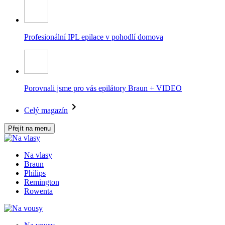
Profesionální IPL epilace v pohodlí domova
Porovnali jsme pro vás epilátory Braun + VIDEO
Celý magazín
Přejít na menu
Na vlasy
Braun
Philips
Remington
Rowenta