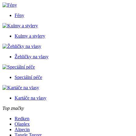
Fény
Kulmy a stylery
Žehličky na vlasy
Speciální péče
Kartáče na vlasy
Top značky
Redken
Olaplex
Alpecin
Tangle Teezer