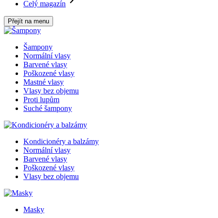
Celý magazín
Přejít na menu
Šampony
Normální vlasy
Barvené vlasy
Poškozené vlasy
Mastné vlasy
Vlasy bez objemu
Proti lupům
Suché šampony
Kondicionéry a balzámy
Normální vlasy
Barvené vlasy
Poškozené vlasy
Vlasy bez objemu
Masky