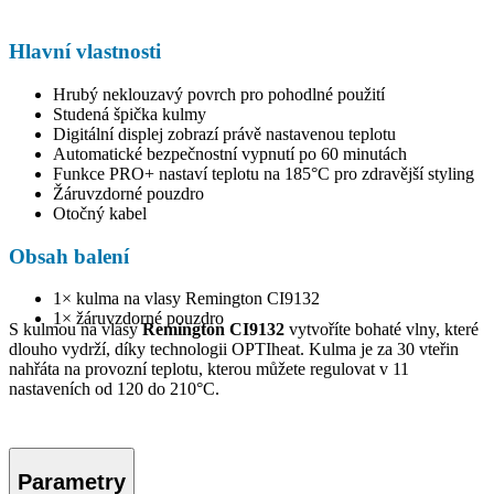
Hlavní vlastnosti
Hrubý neklouzavý povrch pro pohodlné použití
Studená špička kulmy
Digitální displej zobrazí právě nastavenou teplotu
Automatické bezpečnostní vypnutí po 60 minutách
Funkce PRO+ nastaví teplotu na 185°C pro zdravější styling
Žáruvzdorné pouzdro
Otočný kabel
Obsah balení
1× kulma na vlasy Remington CI9132
1× žáruvzdorné pouzdro
S kulmou na vlasy
Remington CI9132
vytvoříte bohaté vlny, které
dlouho vydrží, díky technologii OPTIheat. Kulma je za 30 vteřin
nahřáta na provozní teplotu, kterou můžete regulovat v 11
nastaveních od 120 do 210°C.
Parametry