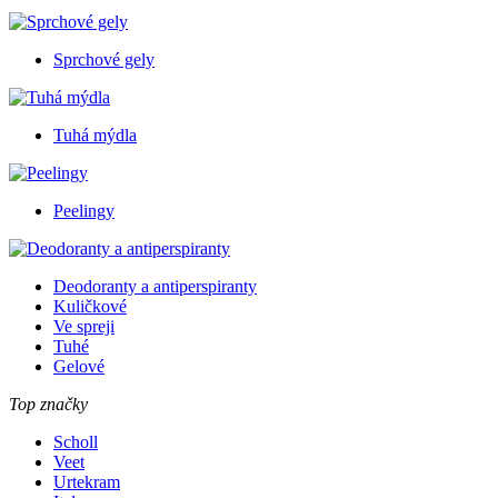
Sprchové gely
Tuhá mýdla
Peelingy
Deodoranty a antiperspiranty
Kuličkové
Ve spreji
Tuhé
Gelové
Top značky
Scholl
Veet
Urtekram