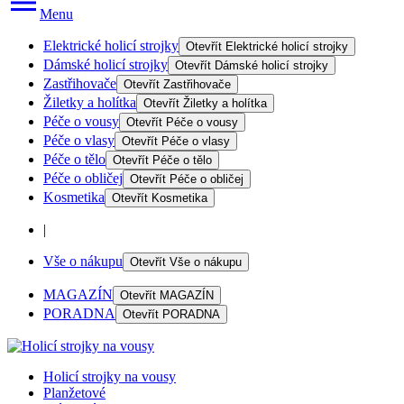
Menu
Elektrické holicí strojky
Otevřít
Elektrické holicí strojky
Dámské holicí strojky
Otevřít
Dámské holicí strojky
Zastřihovače
Otevřít
Zastřihovače
Žiletky a holítka
Otevřít
Žiletky a holítka
Péče o vousy
Otevřít
Péče o vousy
Péče o vlasy
Otevřít
Péče o vlasy
Péče o tělo
Otevřít
Péče o tělo
Péče o obličej
Otevřít
Péče o obličej
Kosmetika
Otevřít
Kosmetika
|
Vše o nákupu
Otevřít
Vše o nákupu
MAGAZÍN
Otevřít
MAGAZÍN
PORADNA
Otevřít
PORADNA
Holicí strojky na vousy
Planžetové