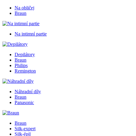
Na obličej
Braun
Na intimní partie
Depilátory
Braun
Philips
Remington
Náhradní díly
Braun
Panasonic
Braun
Silk-expert
Silk-épil