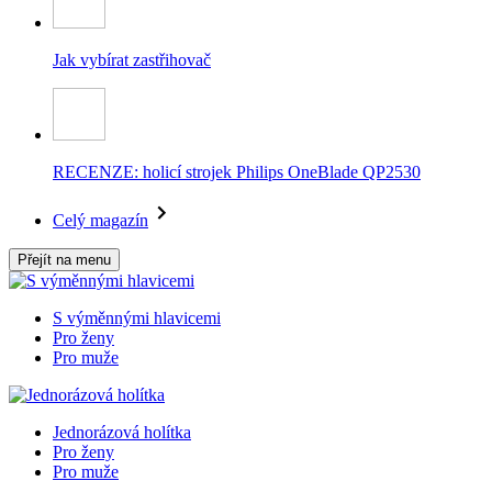
Jak vybírat zastřihovač
RECENZE: holicí strojek Philips OneBlade QP2530
Celý magazín
Přejít na menu
S výměnnými hlavicemi
Pro ženy
Pro muže
Jednorázová holítka
Pro ženy
Pro muže