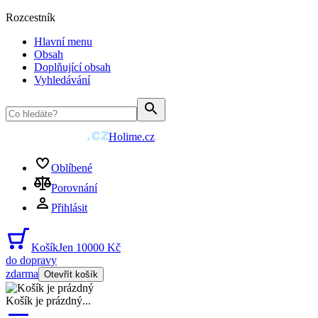
Rozcestník
Hlavní menu
Obsah
Doplňující obsah
Vyhledávání
Holime.cz
Oblíbené
Porovnání
Přihlásit
Košík
Jen 10000 Kč
do dopravy
zdarma
Otevřít košík
Košík je prázdný
...