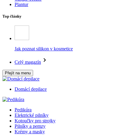
Plantur
Top články
Jak poznat silikon v kosmetice
Celý magazín
Přejít na menu
Domácí depilace
Pedikúra
Elektrické pilníky
Kotoučky pro strojky
Pilníky a pemzy
Krémy a masky