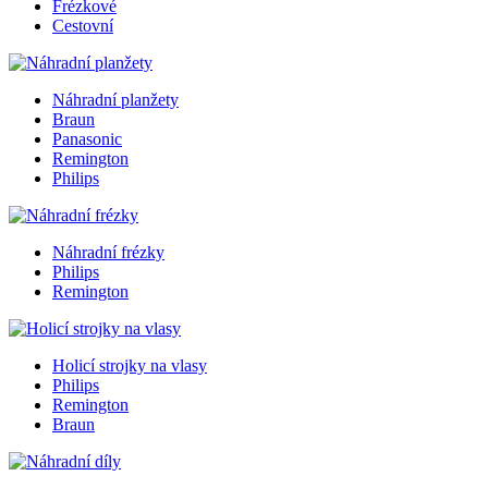
Frézkové
Cestovní
Náhradní planžety
Braun
Panasonic
Remington
Philips
Náhradní frézky
Philips
Remington
Holicí strojky na vlasy
Philips
Remington
Braun