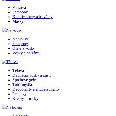
Vlasová
Šampony
Kondicionéry a balzámy
Masky
Na vousy
Šampony
Oleje a vosky
Vosky a balzámy
Tělová
Depilační vosky a pasty
Sprchové gely
Tuhá mýdla
Deodoranty a antiperspiranty
Peelingy
Krémy a masky