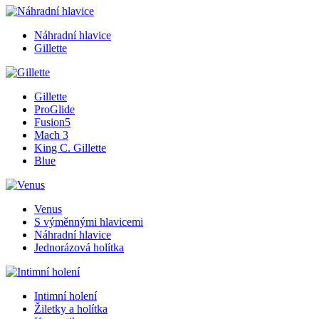
Náhradní hlavice
Gillette
Gillette
ProGlide
Fusion5
Mach 3
King C. Gillette
Blue
Venus
S výměnnými hlavicemi
Náhradní hlavice
Jednorázová holítka
Intimní holení
Žiletky a holítka