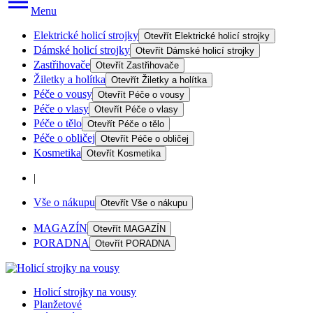
Menu
Elektrické holicí strojky
Otevřít
Elektrické holicí strojky
Dámské holicí strojky
Otevřít
Dámské holicí strojky
Zastřihovače
Otevřít
Zastřihovače
Žiletky a holítka
Otevřít
Žiletky a holítka
Péče o vousy
Otevřít
Péče o vousy
Péče o vlasy
Otevřít
Péče o vlasy
Péče o tělo
Otevřít
Péče o tělo
Péče o obličej
Otevřít
Péče o obličej
Kosmetika
Otevřít
Kosmetika
|
Vše o nákupu
Otevřít
Vše o nákupu
MAGAZÍN
Otevřít
MAGAZÍN
PORADNA
Otevřít
PORADNA
Holicí strojky na vousy
Planžetové