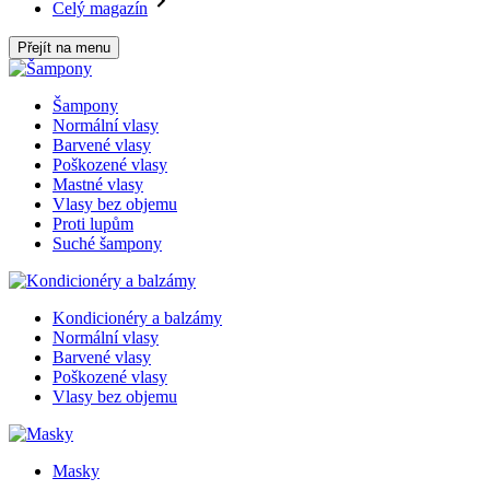
Celý magazín
Přejít na menu
Šampony
Normální vlasy
Barvené vlasy
Poškozené vlasy
Mastné vlasy
Vlasy bez objemu
Proti lupům
Suché šampony
Kondicionéry a balzámy
Normální vlasy
Barvené vlasy
Poškozené vlasy
Vlasy bez objemu
Masky