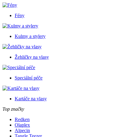
Fény
Kulmy a stylery
Žehličky na vlasy
Speciální péče
Kartáče na vlasy
Top značky
Redken
Olaplex
Alpecin
Tangle Teezer