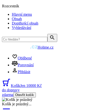
Rozcestník
Hlavní menu
Obsah
Doplňující obsah
Vyhledávání
Holime.cz
Oblíbené
Porovnání
Přihlásit
Košík
Jen 10000 Kč
do dopravy
zdarma
Otevřít košík
Košík je prázdný
...