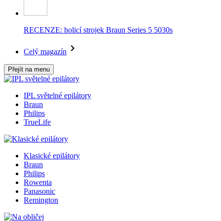
RECENZE: holicí strojek Braun Series 5 5030s
Celý magazín
Přejít na menu
IPL světelné epilátory
Braun
Philips
TrueLife
Klasické epilátory
Braun
Philips
Rowenta
Panasonic
Remington