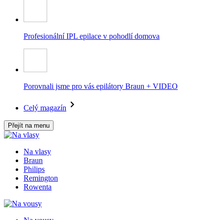
Profesionální IPL epilace v pohodlí domova
Porovnali jsme pro vás epilátory Braun + VIDEO
Celý magazín
Přejít na menu
Na vlasy
Braun
Philips
Remington
Rowenta