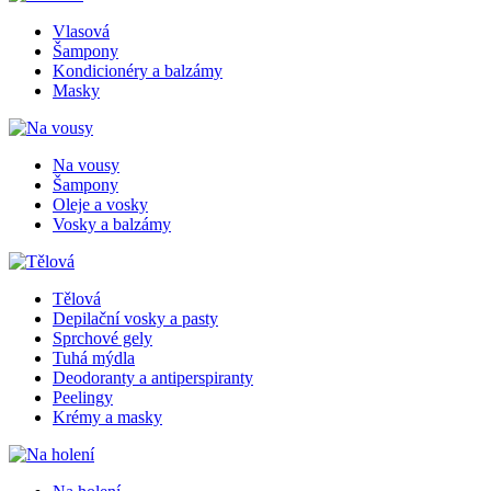
Vlasová
Šampony
Kondicionéry a balzámy
Masky
Na vousy
Šampony
Oleje a vosky
Vosky a balzámy
Tělová
Depilační vosky a pasty
Sprchové gely
Tuhá mýdla
Deodoranty a antiperspiranty
Peelingy
Krémy a masky