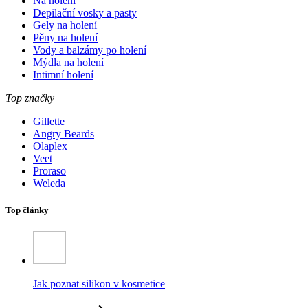
Na holení
Depilační vosky a pasty
Gely na holení
Pěny na holení
Vody a balzámy po holení
Mýdla na holení
Intimní holení
Top značky
Gillette
Angry Beards
Olaplex
Veet
Proraso
Weleda
Top články
Jak poznat silikon v kosmetice