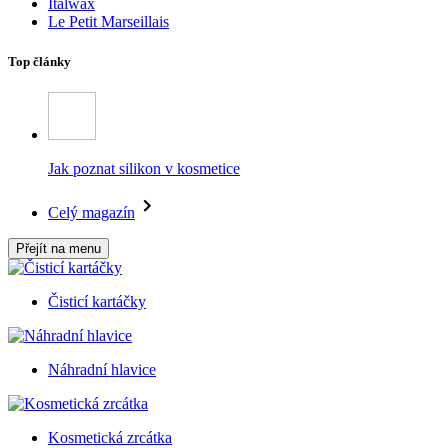
Italwax
Le Petit Marseillais
Top články
Jak poznat silikon v kosmetice
Celý magazín
Přejít na menu
Čisticí kartáčky
Náhradní hlavice
Kosmetická zrcátka