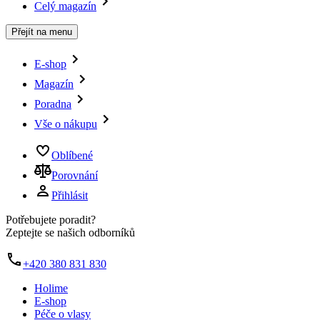
Celý magazín
Přejít na menu
E-shop
Magazín
Poradna
Vše o nákupu
Oblíbené
Porovnání
Přihlásit
Potřebujete poradit?
Zeptejte se našich odborníků
+420 380 831 830
Holime
E-shop
Péče o vlasy