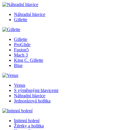
Náhradní hlavice
Gillette
Gillette
ProGlide
Fusion5
Mach 3
King C. Gillette
Blue
Venus
S výměnnými hlavicemi
Náhradní hlavice
Jednorázová holítka
Intimní holení
Žiletky a holítka