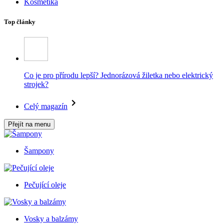
Kosmetika
Top články
Co je pro přírodu lepší? Jednorázová žiletka nebo elektrický
strojek?
Celý magazín
Přejít na menu
Šampony
Pečující oleje
Vosky a balzámy