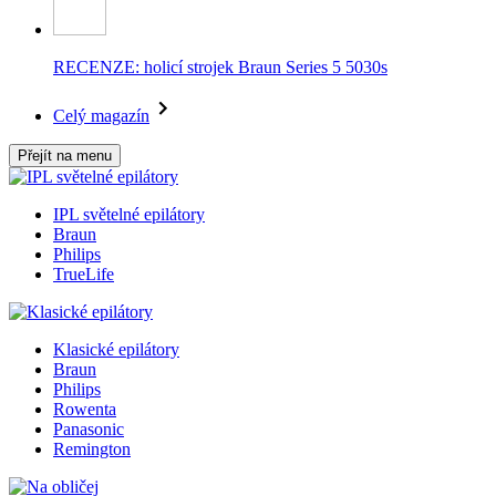
RECENZE: holicí strojek Braun Series 5 5030s
Celý magazín
Přejít na menu
IPL světelné epilátory
Braun
Philips
TrueLife
Klasické epilátory
Braun
Philips
Rowenta
Panasonic
Remington