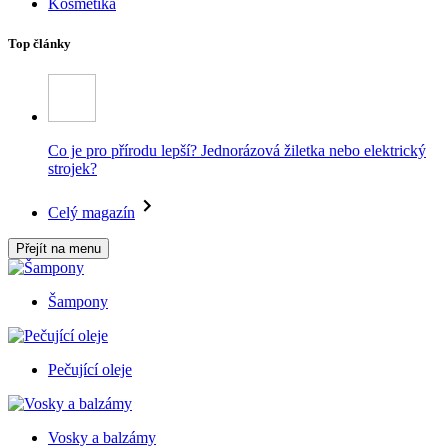
Kosmetika
Top články
Co je pro přírodu lepší? Jednorázová žiletka nebo elektrický
strojek?
Celý magazín
Přejít na menu
Šampony
Pečující oleje
Vosky a balzámy