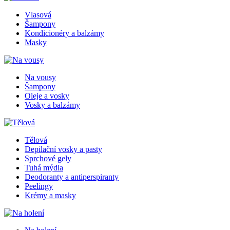
Vlasová
Šampony
Kondicionéry a balzámy
Masky
Na vousy
Šampony
Oleje a vosky
Vosky a balzámy
Tělová
Depilační vosky a pasty
Sprchové gely
Tuhá mýdla
Deodoranty a antiperspiranty
Peelingy
Krémy a masky