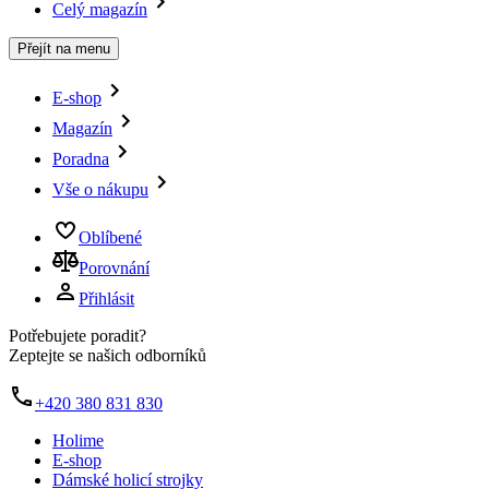
Celý magazín
Přejít na menu
E-shop
Magazín
Poradna
Vše o nákupu
Oblíbené
Porovnání
Přihlásit
Potřebujete poradit?
Zeptejte se našich odborníků
+420 380 831 830
Holime
E-shop
Dámské holicí strojky