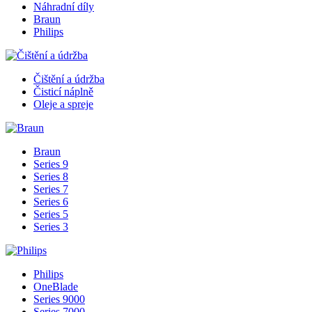
Náhradní díly
Braun
Philips
Čištění a údržba
Čisticí náplně
Oleje a spreje
Braun
Series 9
Series 8
Series 7
Series 6
Series 5
Series 3
Philips
OneBlade
Series 9000
Series 7000