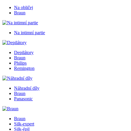
Na obličej
Braun
Na intimní partie
Depilátory
Braun
Philips
Remington
Náhradní díly
Braun
Panasonic
Braun
Silk-expert
Silk-épil