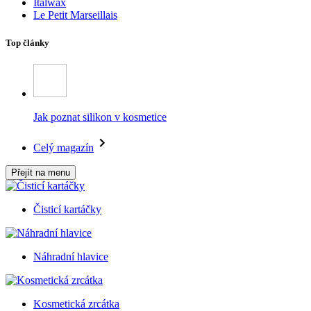
Italwax
Le Petit Marseillais
Top články
Jak poznat silikon v kosmetice
Celý magazín
Přejít na menu
Čisticí kartáčky
Náhradní hlavice
Kosmetická zrcátka