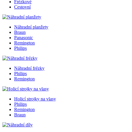
Frézkové
Cestovní
Náhradní planžety
Braun
Panasonic
Remington
Philips
Náhradní frézky
Philips
Remington
Holicí strojky na vlasy
Philips
Remington
Braun