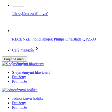
Jak vybírat zastřihovač
RECENZE: holicí strojek Philips OneBlade QP2530
Celý magazín
Přejít na menu
S výměnnými hlavicemi
Pro ženy
Pro muže
Jednorázová holítka
Pro ženy
Pro muže