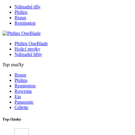
Náhradní díly
Philips
Braun
Remington
Philips OneBlade
Holicí strojky
Náhradní břity
Top značky
Braun
Philips
Remington
Rowenta
Eta
Panasonic
Gillette
Top články