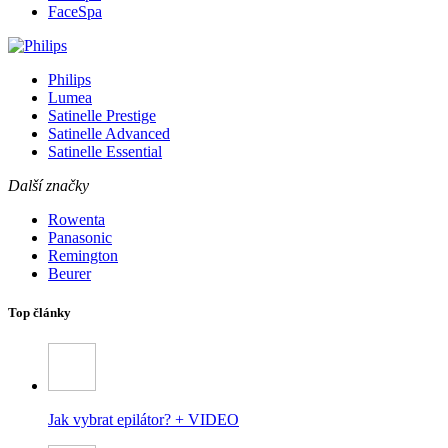
FaceSpa
Philips
Lumea
Satinelle Prestige
Satinelle Advanced
Satinelle Essential
Další značky
Rowenta
Panasonic
Remington
Beurer
Top články
Jak vybrat epilátor? + VIDEO