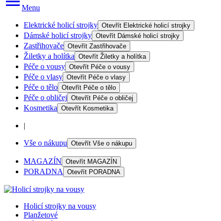
Menu
Elektrické holicí strojky
Otevřít
Elektrické holicí strojky
Dámské holicí strojky
Otevřít
Dámské holicí strojky
Zastřihovače
Otevřít
Zastřihovače
Žiletky a holítka
Otevřít
Žiletky a holítka
Péče o vousy
Otevřít
Péče o vousy
Péče o vlasy
Otevřít
Péče o vlasy
Péče o tělo
Otevřít
Péče o tělo
Péče o obličej
Otevřít
Péče o obličej
Kosmetika
Otevřít
Kosmetika
|
Vše o nákupu
Otevřít
Vše o nákupu
MAGAZÍN
Otevřít
MAGAZÍN
PORADNA
Otevřít
PORADNA
Holicí strojky na vousy
Planžetové