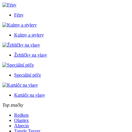
Fény
Kulmy a stylery
Žehličky na vlasy
Speciální péče
Kartáče na vlasy
Top značky
Redken
Olaplex
Alpecin
Tangle Teezer