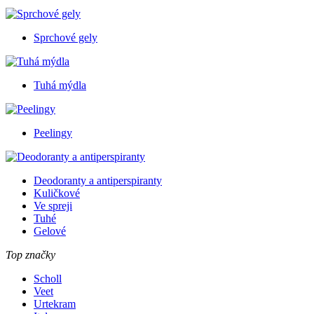
Sprchové gely
Tuhá mýdla
Peelingy
Deodoranty a antiperspiranty
Kuličkové
Ve spreji
Tuhé
Gelové
Top značky
Scholl
Veet
Urtekram