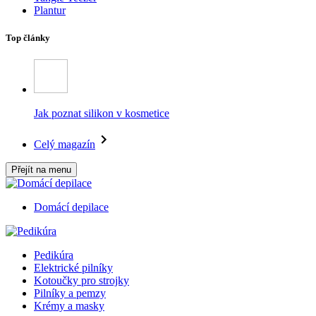
Plantur
Top články
Jak poznat silikon v kosmetice
Celý magazín
Přejít na menu
Domácí depilace
Pedikúra
Elektrické pilníky
Kotoučky pro strojky
Pilníky a pemzy
Krémy a masky