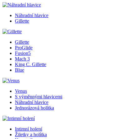
Náhradní hlavice
Gillette
Gillette
ProGlide
Fusion5
Mach 3
King C. Gillette
Blue
Venus
S výměnnými hlavicemi
Náhradní hlavice
Jednorázová holítka
Intimní holení
Žiletky a holítka