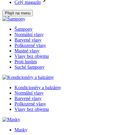
Celý magazín
Přejít na menu
Šampony
Normální vlasy
Barvené vlasy
Poškozené vlasy
Mastné vlasy
Vlasy bez objemu
Proti lupům
Suché šampony
Kondicionéry a balzámy
Normální vlasy
Barvené vlasy
Poškozené vlasy
Vlasy bez objemu
Masky