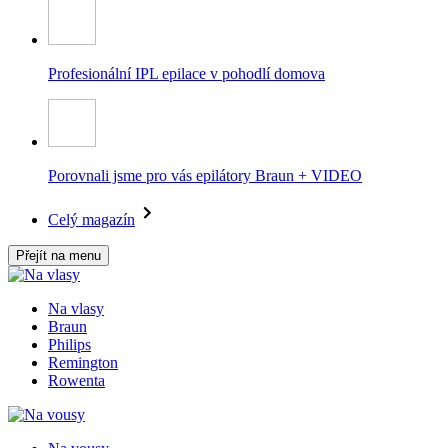
Profesionální IPL epilace v pohodlí domova
Porovnali jsme pro vás epilátory Braun + VIDEO
Celý magazín
Přejít na menu
Na vlasy
Braun
Philips
Remington
Rowenta