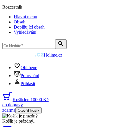
Rozcestník
Hlavní menu
Obsah
Doplňující obsah
Vyhledávání
Holime.cz
Oblíbené
Porovnání
Přihlásit
Košík
Jen 10000 Kč
do dopravy
zdarma
Otevřít košík
Košík je prázdný
...