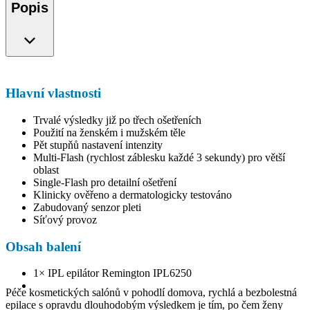
Popis
Hlavní vlastnosti
Trvalé výsledky již po třech ošetřeních
Použití na ženském i mužském těle
Pět stupňů nastavení intenzity
Multi-Flash (rychlost záblesku každé 3 sekundy) pro větší
oblast
Single-Flash pro detailní ošetření
Klinicky ověřeno a dermatologicky testováno
Zabudovaný senzor pleti
Síťový provoz
Obsah balení
1× IPL epilátor Remington IPL6250
Péče kosmetických salónů v pohodlí domova, rychlá a bezbolestná
epilace s opravdu dlouhodobým výsledkem je tím, po čem ženy