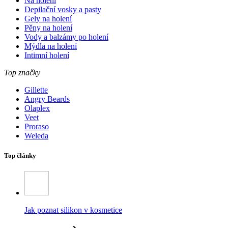
Na holení
Depilační vosky a pasty
Gely na holení
Pěny na holení
Vody a balzámy po holení
Mýdla na holení
Intimní holení
Top značky
Gillette
Angry Beards
Olaplex
Veet
Proraso
Weleda
Top články
Jak poznat silikon v kosmetice